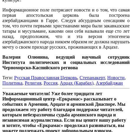
Информационное поле потрясают новости и о том, что самая
первая апостольская церковь была построена
азербайджанцами в Гарре. Следуя абсурдным сенсациям о
том, что почти первыми христианами мира были закавказские
татары и мусульмане, какими они себя называли еще сто лет
назад, предположим, что и эта версия этногенеза
азербайджанского народа никоем образом не должна нарушать
мечту о своем приходе русских, проживающих в Арцахе.
Валерия Олюнина, в
едущий научный сотрудник
Института политических и социальных исследований
Черноморско-Каспийского региона
Теги:
Русская Православная Церковь
,
Степанакерт
,
Новости
,
Политика
,
Религия
,
Россия
,
Арцах (Карабах)
,
Азербайджан
Уважаемые читатели! Уже более тридцати лет
Информационный центр «Еркрамас» рассказывает о
событиях в Армении, Арцахе и армянской Диаспоре. Мы
продолжаем эту работу благодаря поддержке читателей,
которым небезразличны судьба армянского народа и
независимая журналистика. Если вы цените нашу работу
и хотите, чтобы «Еркрамас» продолжал развиваться, вы
можете поддержать проект добровольным взносом.