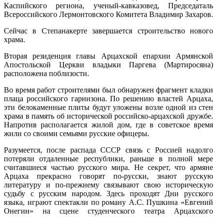
Каспийского региона, ученый-кавказовед, Председаталь
Всероссийского Лермонтовского Комитета Владимир Захаров.
Сейчас в Степанакерте завершается строительство нового
храма.
Вторая резиденция главы Арцахской епархии Армянской
Апостольской Церкви владыки Паргева (Мартиросяна)
расположена поблизости.
Во время работ строителями был обнаружен фрагмент кладки
плаца российского гарнизона. По решению властей Арцаха,
эти белокаменные плиты будут уложены возле одной из стен
храма в память об исторической российско-арцахской дружбе.
Напротив располагается жилой дом, где в советское время
жили со своими семьями русские офицеры.
Разумеется, после распада СССР связь с Россией надолго
потеряли отдаленные республики, раньше в полной мере
считавшиеся частью русского мира. Не секрет, что армяне
Арцаха прекрасно говорят по-русски, знают русскую
литературу и по-прежнему связывают свою историческую
судьбу с русским народом. Здесь проходят Дни русского
языка, играют спектакли по роману А.С. Пушкина «Евгений
Онегин» на сцене студенческого театра Арцахского