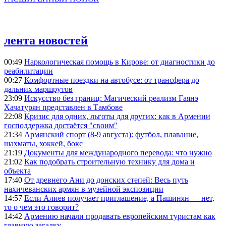
лента новостей
00:49
Наркологическая помощь в Кирове: от диагностики до
реабилитации
00:27
Комфортные поездки на автобусе: от трансфера до
дальних маршрутов
23:09
Искусство без границ: Магический реализм Гаянэ
Хачатурян представлен в Тамбове
22:08
Кризис для одних, льготы для других: как в Армении
господдержка достаётся "своим"
21:34
Армянский спорт (8-9 августа): футбол, плавание,
шахматы, хоккей, бокс
21:19
Документы для международного перевода: что нужно
21:02
Как подобрать строительную технику для дома и
объекта
17:40
От древнего Ани до донских степей: Весь путь
нахичеванских армян в музейной экспозиции
14:57
Если Алиев получает приглашение, а Пашинян — нет,
то о чем это говорит?
14:42
Армению начали продавать европейским туристам как
главную загадку