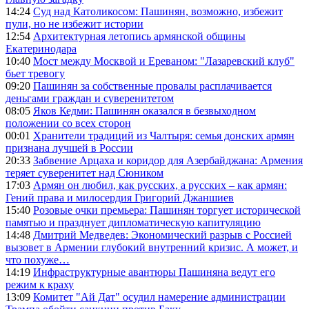
14:24
Суд над Католикосом: Пашинян, возможно, избежит
пули, но не избежит истории
12:54
Архитектурная летопись армянской общины
Екатеринодара
10:40
Мост между Москвой и Ереваном: "Лазаревский клуб"
бьет тревогу
09:20
Пашинян за собственные провалы расплачивается
деньгами граждан и суверенитетом
08:05
Яков Кедми: Пашинян оказался в безвыходном
положении со всех сторон
00:01
Хранители традиций из Чалтыря: семья донских армян
признана лучшей в России
20:33
Забвение Арцаха и коридор для Азербайджана: Армения
теряет суверенитет над Сюником
17:03
Армян он любил, как русских, а русских – как армян:
Гений права и милосердия Григорий Джаншиев
15:40
Розовые очки премьера: Пашинян торгует исторической
памятью и празднует дипломатическую капитуляцию
14:48
Дмитрий Медведев: Экономический разрыв с Россией
вызовет в Армении глубокий внутренний кризис. А может, и
что похуже…
14:19
Инфраструктурные авантюры Пашиняна ведут его
режим к краху
13:09
Комитет "Ай Дат" осудил намерение администрации