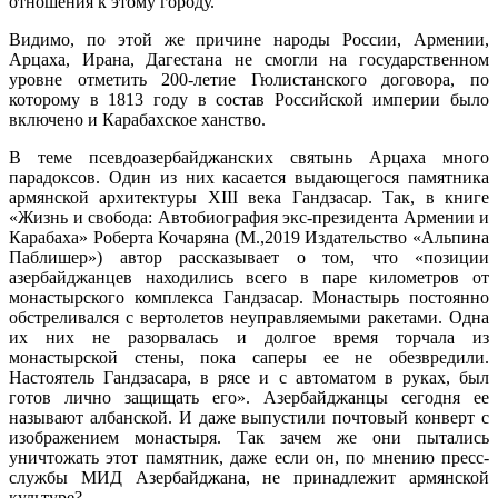
отношения к этому городу.
Видимо, по этой же причине народы России, Армении,
Арцаха, Ирана, Дагестана не смогли на государственном
уровне отметить 200-летие Гюлистанского договора, по
которому в 1813 году в состав Российской империи было
включено и Карабахское ханство.
В теме псевдоазербайджанских святынь Арцаха много
парадоксов. Один из них касается выдающегося памятника
армянской архитектуры XIII века Гандзасар. Так, в книге
«Жизнь и свобода: Автобиография экс-президента Армении и
Карабаха» Роберта Кочаряна (М.,2019 Издательство «Альпина
Паблишер») автор рассказывает о том, что «позиции
азербайджанцев находились всего в паре километров от
монастырского комплекса Гандзасар. Монастырь постоянно
обстреливался с вертолетов неуправляемыми ракетами. Одна
их них не разорвалась и долгое время торчала из
монастырской стены, пока саперы ее не обезвредили.
Настоятель Гандзасара, в рясе и с автоматом в руках, был
готов лично защищать его». Азербайджанцы сегодня ее
называют албанской. И даже выпустили почтовый конверт с
изображением монастыря. Так зачем же они пытались
уничтожать этот памятник, даже если он, по мнению пресс-
службы МИД Азербайджана, не принадлежит армянской
культуре?