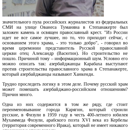
значительного пула российских журналистов из федеральных
СМИ на улице Ованеса Туманяна в Степанакерте был
заложен камень и освящен православный крест. "Из России
идет не все самое лучшее, но то, что приходит сейчас, с
основанием этого храма, - это только добро", - говорил во
время церемонии представитель Русской православной
церкви отец Александр (Васютин). Но строительство не
пошло. Причиной тому – информационный шум. Условно его
можно описать так: азербайджанцы Карабаха выступают
против строительства православного храма в Степанакерте,
который азербайджанцы называют Ханкенди.
Трудно проследить логику в этом деле. Почему русский храм
может помешать азербайджано-российским отношениям?
Причин много.
Одна из них содержится в том же ряду, где стоит
переименовывание города Карягин, который строили
русские, в Физули в 1959 году в честь 400-летнего юбилея
Мухаммеда Физули, арабского поэта XVI века из Кербелы
(территория современного Ирака), который не имеет никакого