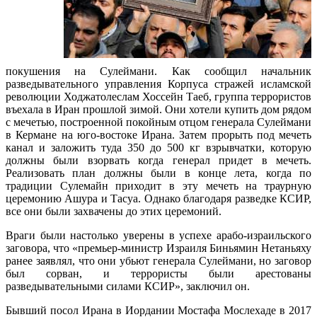
покушения на Сулеймани. Как сообщил начальник
разведывательного управления Корпуса стражей исламской
революции Ходжатолеслам Хоссейн Таеб, группа террористов
въехала в Иран прошлой зимой. Они хотели купить дом рядом
с мечетью, построенной покойным отцом генерала Сулеймани
в Кермане на юго-востоке Ирана. Затем прорыть под мечеть
канал и заложить туда 350 до 500 кг взрывчатки, которую
должны были взорвать когда генерал придет в мечеть.
Реализовать план должны были в конце лета, когда по
традиции Сулемайн приходит в эту мечеть на траурную
церемонию Ашура и Тасуа. Однако благодаря разведке КСИР,
все они были захвачены до этих церемоний.
Враги были настолько уверены в успехе арабо-израильского
заговора, что «премьер-министр Израиля Биньямин Нетаньяху
ранее заявлял, что они убьют генерала Сулеймани, но заговор
был сорван, и террористы были арестованы
разведывательными силами КСИР», заключил он.
Бывший посол Ирана в Иордании Мостафа Мослехаде в 2017