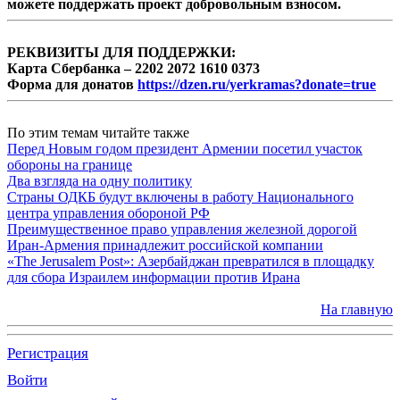
можете поддержать проект добровольным взносом.
РЕКВИЗИТЫ ДЛЯ ПОДДЕРЖКИ:
Карта Сбербанка – 2202 2072 1610 0373
Форма для донатов
https://dzen.ru/yerkramas?donate=true
По этим темам читайте также
Перед Новым годом президент Армении посетил участок
обороны на границе
Два взгляда на одну политику
Страны ОДКБ будут включены в работу Национального
центра управления обороной РФ
Преимущественное право управления железной дорогой
Иран-Армения принадлежит российской компании
«The Jerusalem Post»: Азербайджан превратился в площадку
для сбора Израилем информации против Ирана
На главную
Регистрация
Войти