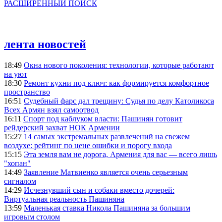
РАСШИРЕННЫЙ ПОИСК
лента новостей
18:49
Окна нового поколения: технологии, которые работают
на уют
18:30
Ремонт кухни под ключ: как формируется комфортное
пространство
16:51
Судебный фарс дал трещину: Судья по делу Католикоса
Всех Армян взял самоотвод
16:11
Спорт под каблуком власти: Пашинян готовит
рейдерский захват НОК Армении
15:27
14 самых экстремальных развлечений на свежем
воздухе: рейтинг по цене ошибки и порогу входа
15:15
Эта земля вам не дорога, Армения для вас — всего лишь
"хопан"
14:49
Заявление Матвиенко является очень серьезным
сигналом
14:29
Исчезнувший сын и собаки вместо дочерей:
Виртуальная реальность Пашиняна
13:59
Маленькая ставка Никола Пашиняна за большим
игровым столом