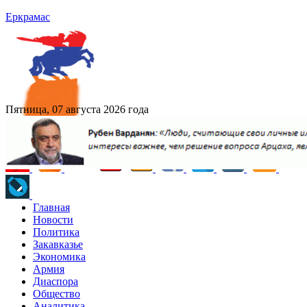
Еркрамас
Пятница, 07 августа 2026 года
Главная
Новости
Политика
Закавказье
Экономика
Армия
Диаспора
Общество
Аналитика