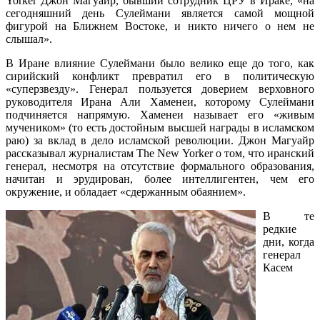
Yorker Джон Магуайр, бывший сотрудник ЦРУ в Ираке, «на
сегодняшний день Сулеймани является самой мощной
фигурой на Ближнем Востоке, и никто ничего о нем не
слышал».
В Иране влияние Сулеймани было велико еще до того, как
сирийский конфликт превратил его в политическую
«суперзвезду». Генерал пользуется доверием верховного
руководителя Ирана Али Хаменеи, которому Сулеймани
подчиняется напрямую. Хаменеи называет его «живым
мучеником» (то есть достойным высшей награды в исламском
раю) за вклад в дело исламской революции. Джон Магуайр
рассказывал журналистам The New Yorker о том, что иранский
генерал, несмотря на отсутствие формального образования,
начитан и эрудирован, более интеллигентен, чем его
окружение, и обладает «сдержанным обаянием».
В те
редкие
дни, когда
генерал
Касем