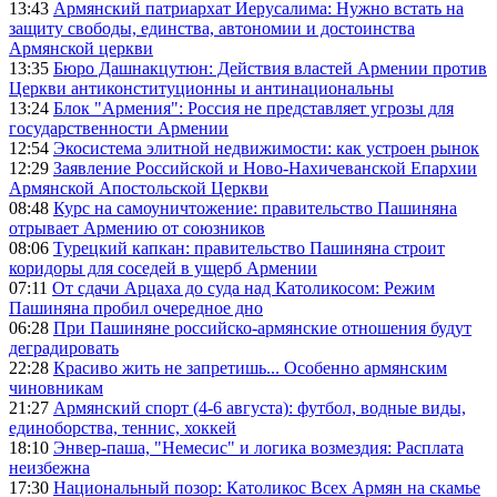
13:43
Армянский патриархат Иерусалима: Нужно встать на
защиту свободы, единства, автономии и достоинства
Армянской церкви
13:35
Бюро Дашнакцутюн: Действия властей Армении против
Церкви антиконституционны и антинациональны
13:24
Блок "Армения": Россия не представляет угрозы для
государственности Армении
12:54
Экосистема элитной недвижимости: как устроен рынок
12:29
Заявление Российской и Ново-Нахичеванской Епархии
Армянской Апостольской Церкви
08:48
Курс на самоуничтожение: правительство Пашиняна
отрывает Армению от союзников
08:06
Турецкий капкан: правительство Пашиняна строит
коридоры для соседей в ущерб Армении
07:11
От сдачи Арцаха до суда над Католикосом: Режим
Пашиняна пробил очередное дно
06:28
При Пашиняне российско-армянские отношения будут
деградировать
22:28
Красиво жить не запретишь... Особенно армянским
чиновникам
21:27
Армянский спорт (4-6 августа): футбол, водные виды,
единоборства, теннис, хоккей
18:10
Энвер-паша, "Немесис" и логика возмездия: Расплата
неизбежна
17:30
Национальный позор: Католикос Всех Армян на скамье