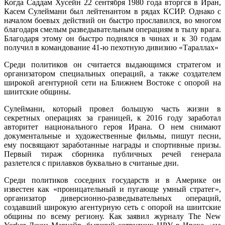
Когда Саддам Хусейн 22 сентября 1980 года вторгся в Иран,
Касем Сулеймани был лейтенантом в рядах КСИР. Однако с
началом боевых действий он быстро прославился, во многом
благодаря смелым разведывательным операциям в тылу врага.
Благодаря этому он быстро поднялся в чинах и к 30 годам
получил в командование 41-ю пехотную дивизию «Тараллах»
Среди политиков он считается выдающимся стратегом и
организатором специальных операций, а также создателем
широкой агентурной сети на Ближнем Востоке с опорой на
шиитские общины.
Сулеймани, который провел большую часть жизни в
секретных операциях за границей, к 2016 году заработал
авторитет национального героя Ирана. О нем снимают
документальные и художественные фильмы, пишут песни,
ему посвящают заработанные награды и спортивные призы.
Первый тираж сборника публичных речей генерала
разлетелся с прилавков буквально в считаные дни.
Среди политиков соседних государств и в Америке он
известен как «проницательный и пугающе умный стратег»,
организатор диверсионно-разведывательных операций,
создавший широкую агентурную сеть с опорой на шиитские
общины по всему региону. Как заявил журналу The New