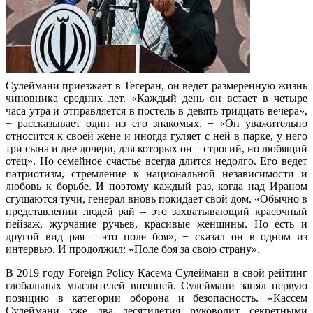
Сулеймани приезжает в Тегеран, он ведет размеренную жизнь
чиновника средних лет. «Каждый день он встает в четыре
часа утра и отправляется в постель в девять тридцать вечера»,
− рассказывает один из его знакомых. − «Он уважительно
относится к своей жене и иногда гуляет с ней в парке, у него
три сына и две дочери, для которых он – строгий, но любящий
отец». Но семейное счастье всегда длится недолго. Его ведет
патриотизм, стремление к национальной независимости и
любовь к борьбе. И поэтому каждый раз, когда над Ираном
сгущаются тучи, генерал вновь покидает свой дом. «Обычно в
представлении людей рай – это захватывающий красочный
пейзаж, журчание ручьев, красивые женщины. Но есть и
другой вид рая – это поле боя», − сказал он в одном из
интервью. И продолжил: «Поле боя за свою страну».
В 2019 году Foreign Policy Касема Сулеймани в свой рейтинг
глобальных мыслителей внешней. Сулеймани занял первую
позицию в категории оборона и безопасность. «Кассем
Сулеймани уже два десятилетия руководит секретными