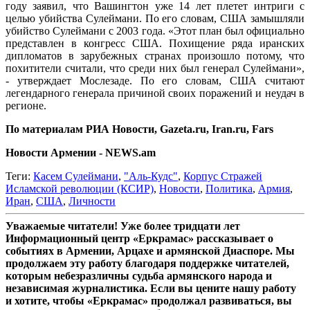
году заявил, что Вашингтон уже 14 лет плетет интриги с
целью убийства Сулеймани. По его словам, США замышляли
убийство Сулеймани с 2003 года. «Этот план был официально
представлен в конгресс США. Похищение ряда иранских
дипломатов в зарубежных странах произошло потому, что
похитители считали, что среди них был генерал Сулеймани»,
- утверждает Мослезаде. По его словам, США считают
легендарного генерала причиной своих поражений и неудач в
регионе.
По материалам РИА Новости, Gazeta.ru, Iran.ru, Fars
Новости Армении - NEWS.am
Теги:
Касем Сулеймани
,
"Аль-Кудс"
,
Корпус Стражей
Исламской революции (КСИР)
,
Новости
,
Политика
,
Армия
,
Иран
,
США
,
Личности
Уважаемые читатели! Уже более тридцати лет
Информационный центр «Еркрамас» рассказывает о
событиях в Армении, Арцахе и армянской Диаспоре. Мы
продолжаем эту работу благодаря поддержке читателей,
которым небезразличны судьба армянского народа и
независимая журналистика. Если вы цените нашу работу
и хотите, чтобы «Еркрамас» продолжал развиваться, вы