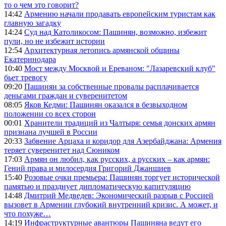
то о чем это говорит?
14:42
Армению начали продавать европейским туристам как
главную загадку
14:24
Суд над Католикосом: Пашинян, возможно, избежит
пули, но не избежит истории
12:54
Архитектурная летопись армянской общины
Екатеринодара
10:40
Мост между Москвой и Ереваном: "Лазаревский клуб"
бьет тревогу
09:20
Пашинян за собственные провалы расплачивается
деньгами граждан и суверенитетом
08:05
Яков Кедми: Пашинян оказался в безвыходном
положении со всех сторон
00:01
Хранители традиций из Чалтыря: семья донских армян
признана лучшей в России
20:33
Забвение Арцаха и коридор для Азербайджана: Армения
теряет суверенитет над Сюником
17:03
Армян он любил, как русских, а русских – как армян:
Гений права и милосердия Григорий Джаншиев
15:40
Розовые очки премьера: Пашинян торгует исторической
памятью и празднует дипломатическую капитуляцию
14:48
Дмитрий Медведев: Экономический разрыв с Россией
вызовет в Армении глубокий внутренний кризис. А может, и
что похуже…
14:19
Инфраструктурные авантюры Пашиняна ведут его