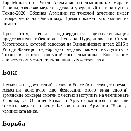
Гор Минасян и Рубен Алексанян на чемпионатах мира и
Европы, завоевав медали, сделали уверенный шаг на пути к
Токио-2020. Сборная Армении по тяжелой атлетике имеет
четыре места на Олимпиаду. Время покажет, кто выйдет на
помост.
При этом, если подтвердиться дисквалификация
представителя Узбекистана Руслана Нурудинова, то Симон
Мартиросян, который завоевал на Олимпийских играх 2016 в
Рио-де-Жанейро серебряную медаль, может выступить в
Токио в статусе олимпийского чемпиона. Еще одним
спортсменом может стать женщина-тяжелоатлетка.
Бокс
Несмотря на двухлетний раскол в боксе (в настоящее время в
Армении действуют две федерации этого вида спорта),
армянские боксеры смогли с честью выступить на чемпионате
Европы, где Ованнес Бачков и Артур Ованнисян завоевали
золотые медали, а затем Бачков принес Армении "бронзу"
чемпионата мира.
Борьба