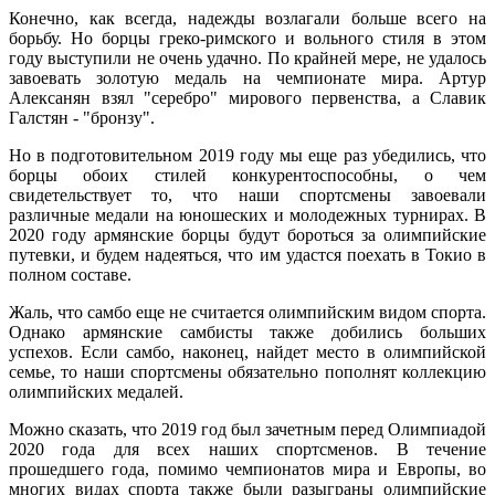
Конечно, как всегда, надежды возлагали больше всего на
борьбу. Но борцы греко-римского и вольного стиля в этом
году выступили не очень удачно. По крайней мере, не удалось
завоевать золотую медаль на чемпионате мира. Артур
Алексанян взял "серебро" мирового первенства, а Славик
Галстян - "бронзу".
Но в подготовительном 2019 году мы еще раз убедились, что
борцы обоих стилей конкурентоспособны, о чем
свидетельствует то, что наши спортсмены завоевали
различные медали на юношеских и молодежных турнирах. В
2020 году армянские борцы будут бороться за олимпийские
путевки, и будем надеяться, что им удастся поехать в Токио в
полном составе.
Жаль, что самбо еще не считается олимпийским видом спорта.
Однако армянские самбисты также добились больших
успехов. Если самбо, наконец, найдет место в олимпийской
семье, то наши спортсмены обязательно пополнят коллекцию
олимпийских медалей.
Можно сказать, что 2019 год был зачетным перед Олимпиадой
2020 года для всех наших спортсменов. В течение
прошедшего года, помимо чемпионатов мира и Европы, во
многих видах спорта также были разыграны олимпийские