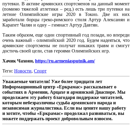
путевки. В активе армянских спортсменов на данный момент
(помимо тяжелой атлетики – ред.) есть лишь три путевки на
летние Олимпийские игры 2020 в Токио. Две их них
заработали борцы греко-римского стиля Артур Алексанян и
Карапет Чалян и одну – гимнаст Артур Давтян.
Таким образом, еще один спортивный год позади, но впереди
очень важный - олимпийский 2020 год. Будем надеяться, что
армянские спортсмены не получат никаких травм и смогут
достичь своей цели, став героями Олимпийских игр.
Хачик Чахоян,
https://ru.armeniasputnik.am/
Теги:
Новости
,
Спорт
Уважаемые читатели! Уже более тридцати лет
Информационный центр «Еркрамас» рассказывает о
событиях в Армении, Арцахе и армянской Диаспоре. Мы
продолжаем эту работу благодаря поддержке читателей,
которым небезразличны судьба армянского народа и
независимая журналистика. Если вы цените нашу работу
и хотите, чтобы «Еркрамас» продолжал развиваться, вы
можете поддержать проект добровольным взносом.