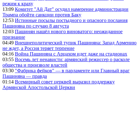
режим к краху
13:09
Комитет "Ай Дат" осудил намерение администрации
Трампа обойти санкции против Баку
12:53
Истинные посылы постыдного и опасного послания
Пашиняна по случаю 8 августа
12:03
Пашинян нашёл нового виноватого: неожиданное
признание
04:49
Внешнеполитический тупик Пашиняна: Запад Армению
не ждет, а Россия теряет терпение
04:16
Война Пашиняна с Арцахом идет даже на стадионах
03:55
Восемь лет ненависти: армянский режиссер о расколе
общества и произволе властей
03:30
"Фабрика фейков" — в парламенте или Главный враг
Пашиняна — правда
01:14
Всемирный совет церквей выразил поддержку
Армянской Апостольской Церкви