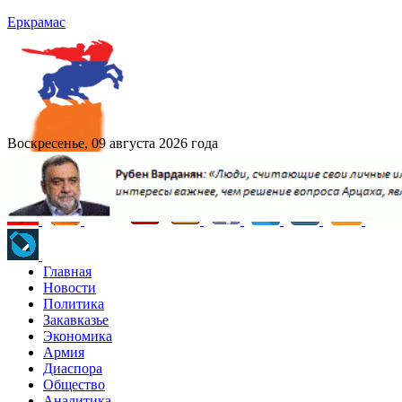
Еркрамас
Воскресенье, 09 августа 2026 года
Главная
Новости
Политика
Закавказье
Экономика
Армия
Диаспора
Общество
Аналитика