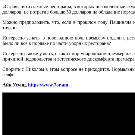
«Строят пятиэтажные рестораны, в которых позолоченные стулья
долларов, не потратив больше 50 долларов на обладание норм
Можно предположить, что, если в прошлом году Пашиняна нер
трудно.
Интересно узнать, в новогоднюю ночь премьеру подали в ре
Было ли всё в порядке по части уборных ресторана?
Интересно также узнать, с каких пор «народный» премьер нача
причиной недовольства и эстетического дискомфорта премьера
Спорить с Николом в этом вопросе не приходится. Нормальны
селфи.
Айк Усунц,
https://www.7or.am