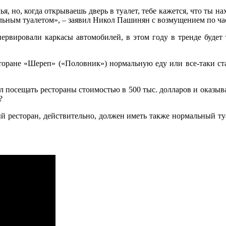
, но, когда открываешь дверь в туалет, тебе кажется, что ты на
альным туалетом», – заявил Никол Пашинян с возмущением по ч
вировали каркасы автомобилей, в этом году в тренде будет те
сторане «Шереп» («Половник») нормальную еду или все-таки ст
л посещать рестораны стоимостью в 500 тыс. долларов и оказыва
?
й ресторан, действительно, должен иметь также нормальный ту