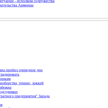
итуации - исполком содружества
авительства Армении
яна пробил очередное дно
градировать
вникам
ноборства, теннис, хоккей
избежна
подсудимых
ратного предприятия" Запада
ия