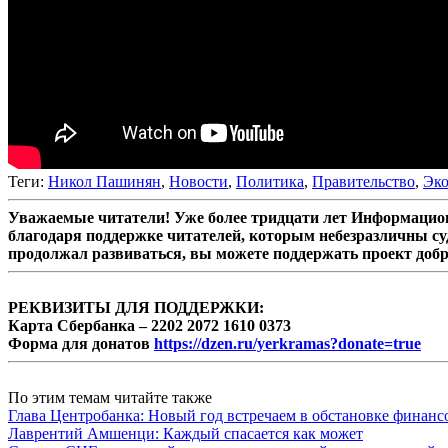
Теги:
Никол Пашинян
,
Новости
,
Политика
,
Правительство
,
Эк
Уважаемые читатели! Уже более тридцати лет Информацион
благодаря поддержке читателей, которым небезразличны су
продолжал развиваться, вы можете поддержать проект доб
РЕКВИЗИТЫ ДЛЯ ПОДДЕРЖКИ:
Карта Сбербанка – 2202 2072 1610 0373
Форма для донатов
https://dzen.ru/yerkramas?donate=true
По этим темам читайте также
Глава Центробанка: Новый год встречаем в обстановке финанс
Лаврентий Амшенци: Каждый спасается как может