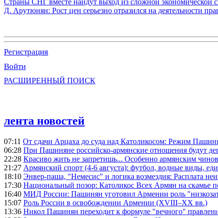
Страны СНГ вместе найдут выход из сложной экономической с
Д. Арутюнян: Рост цен серьезно отразился на деятельности пр
Регистрация
Войти
РАСШИРЕННЫЙ ПОИСК
лента новостей
07:11
От сдачи Арцаха до суда над Католикосом: Режим Пашин
06:28
При Пашиняне российско-армянские отношения будут де
22:28
Красиво жить не запретишь... Особенно армянским чино
21:27
Армянский спорт (4-6 августа): футбол, водные виды, еди
18:10
Энвер-паша, "Немесис" и логика возмездия: Расплата не
17:30
Национальный позор: Католикос Всех Армян на скамье 
16:40
МИД России: Пашинян уготовил Армении роль "низкозат
15:07
Роль России в освобождении Армении (XVIII–XX вв.)
13:36
Никол Пашинян переходит к формуле "вечного" правлен