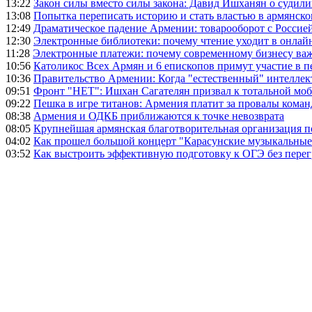
13:22
Закон силы вместо силы закона: Давид Ишханян о судили
13:08
Попытка переписать историю и стать властью в армянско
12:49
Драматическое падение Армении: товарооборот с Россией
12:30
Электронные библиотеки: почему чтение уходит в онлай
11:28
Электронные платежи: почему современному бизнесу ва
10:56
Католикос Всех Армян и 6 епископов примут участие в п
10:36
Правительство Армении: Когда "естественный" интеллек
09:51
Фронт "НЕТ": Ишхан Сагателян призвал к тотальной моб
09:22
Пешка в игре титанов: Армения платит за провалы ком
08:38
Армения и ОДКБ приближаются к точке невозврата
08:05
Крупнейшая армянская благотворительная организация 
04:02
Как прошел большой концерт "Карасунские музыкальные 
03:52
Как выстроить эффективную подготовку к ОГЭ без перег