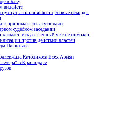
ще в Баку
м вилайете
 рухнул, а топливо бьет ценовые рекорды
н
жно принимать оплату онлайн
ервом судебном заседании
т хромает, искусственный уже не поможет
илизации против действий властей
анды Пашиняна
поддержала Католикоса Всех Армян
вечера" в Краснодаре
рузок