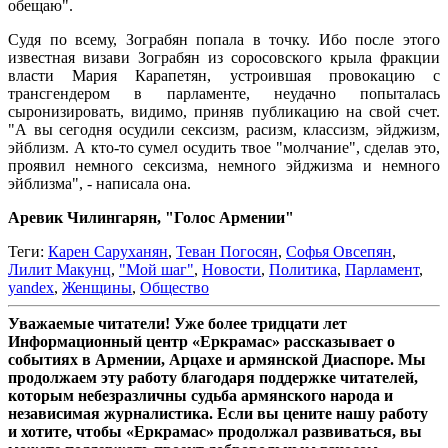
обещаю".
Судя по всему, Зограбян попала в точку. Ибо после этого
известная визави Зограбян из соросовского крыла фракции
власти Мария Карапетян, устроившая провокацию с
трансгендером в парламенте, неудачно попыталась
сыронизировать, видимо, приняв публикацию на свой счет.
"А вы сегодня осудили сексизм, расизм, классизм, эйджизм,
эйблизм. А кто-то сумел осудить твое "молчание", сделав это,
проявил немного сексизма, немного эйджизма и немного
эйблизма", - написала она.
Аревик Чилингарян, "Голос Армении"
Теги:
Карен Саруханян
,
Теван Погосян
,
Софья Овсепян
,
Лилит Макунц
,
"Мой шаг"
,
Новости
,
Политика
,
Парламент
,
yandex
,
Женщины
,
Общество
Уважаемые читатели! Уже более тридцати лет
Информационный центр «Еркрамас» рассказывает о
событиях в Армении, Арцахе и армянской Диаспоре. Мы
продолжаем эту работу благодаря поддержке читателей,
которым небезразличны судьба армянского народа и
независимая журналистика. Если вы цените нашу работу
и хотите, чтобы «Еркрамас» продолжал развиваться, вы