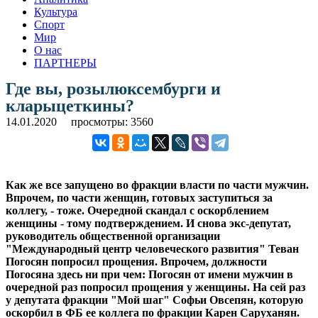
Культура
Спорт
Мир
О нас
ПАРТНЕРЫ
Где вы, розылюксембурги и
кларыцеткины?
14.01.2020
просмотры: 3560
Как же все запущено во фракции власти по части мужчин.
Впрочем, по части женщин, готовых заступиться за
коллегу, - тоже. Очередной скандал с оскорблением
женщины - тому подтверждением. И снова экс-депутат,
руководитель общественной организации
"Международный центр человеческого развития" Теван
Погосян попросил прощения. Впрочем, должности
Погосяна здесь ни при чем: Погосян от имени мужчин в
очередной раз попросил прощения у женщины. На сей раз
у депутата фракции "Мой шаг" Софьи Овсепян, которую
оскорбил в ФБ ее коллега по фракции Карен Саруханян.