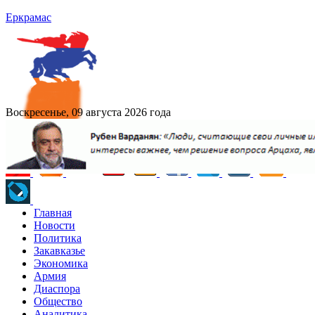
Еркрамас
Воскресенье, 09 августа 2026 года
Главная
Новости
Политика
Закавказье
Экономика
Армия
Диаспора
Общество
Аналитика