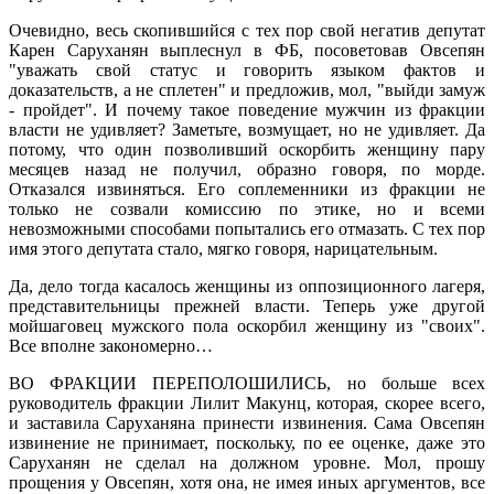
Очевидно, весь скопившийся с тех пор свой негатив депутат
Карен Саруханян выплеснул в ФБ, посоветовав Овсепян
"уважать свой статус и говорить языком фактов и
доказательств, а не сплетен" и предложив, мол, "выйди замуж
- пройдет". И почему такое поведение мужчин из фракции
власти не удивляет? Заметьте, возмущает, но не удивляет. Да
потому, что один позволивший оскорбить женщину пару
месяцев назад не получил, образно говоря, по морде.
Отказался извиняться. Его соплеменники из фракции не
только не созвали комиссию по этике, но и всеми
невозможными способами попытались его отмазать. С тех пор
имя этого депутата стало, мягко говоря, нарицательным.
Да, дело тогда касалось женщины из оппозиционного лагеря,
представительницы прежней власти. Теперь уже другой
мойшаговец мужского пола оскорбил женщину из "своих".
Все вполне закономерно…
ВО ФРАКЦИИ ПЕРЕПОЛОШИЛИСЬ, но больше всех
руководитель фракции Лилит Макунц, которая, скорее всего,
и заставила Саруханяна принести извинения. Сама Овсепян
извинение не принимает, поскольку, по ее оценке, даже это
Саруханян не сделал на должном уровне. Мол, прошу
прощения у Овсепян, хотя она, не имея иных аргументов, все