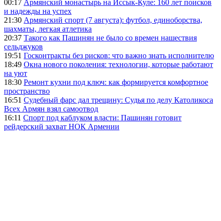
00:17
Армянский монастырь на Иссык-Куле: 160 лет поисков
и надежды на успех
21:30
Армянский спорт (7 августа): футбол, единоборства,
шахматы, легкая атлетика
20:37
Такого как Пашинян не было со времен нашествия
сельджуков
19:51
Госконтракты без рисков: что важно знать исполнителю
18:49
Окна нового поколения: технологии, которые работают
на уют
18:30
Ремонт кухни под ключ: как формируется комфортное
пространство
16:51
Судебный фарс дал трещину: Судья по делу Католикоса
Всех Армян взял самоотвод
16:11
Спорт под каблуком власти: Пашинян готовит
рейдерский захват НОК Армении