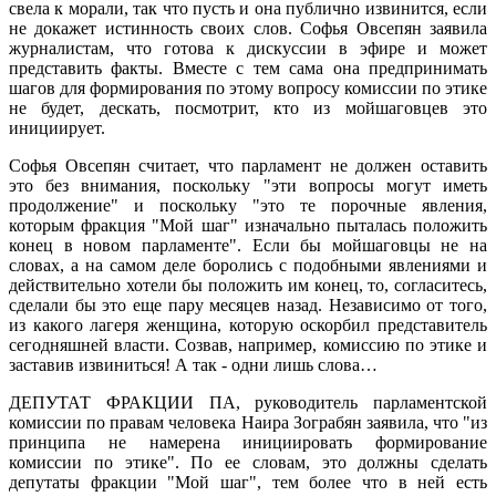
свела к морали, так что пусть и она публично извинится, если
не докажет истинность своих слов. Софья Овсепян заявила
журналистам, что готова к дискуссии в эфире и может
представить факты. Вместе с тем сама она предпринимать
шагов для формирования по этому вопросу комиссии по этике
не будет, дескать, посмотрит, кто из мойшаговцев это
инициирует.
Софья Овсепян считает, что парламент не должен оставить
это без внимания, поскольку "эти вопросы могут иметь
продолжение" и поскольку "это те порочные явления,
которым фракция "Мой шаг" изначально пыталась положить
конец в новом парламенте". Если бы мойшаговцы не на
словах, а на самом деле боролись с подобными явлениями и
действительно хотели бы положить им конец, то, согласитесь,
сделали бы это еще пару месяцев назад. Независимо от того,
из какого лагеря женщина, которую оскорбил представитель
сегодняшней власти. Созвав, например, комиссию по этике и
заставив извиниться! А так - одни лишь слова…
ДЕПУТАТ ФРАКЦИИ ПА, руководитель парламентской
комиссии по правам человека Наира Зограбян заявила, что "из
принципа не намерена инициировать формирование
комиссии по этике". По ее словам, это должны сделать
депутаты фракции "Мой шаг", тем более что в ней есть