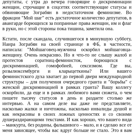
депутаты, с утра до вечера говорящие о дискриминации
женщин, строчащие в соцсетях соответствующие статусы и
обвиняющие Зограбян в недостаточном феминизме. Во
фракции "Мой шаг" есть достаточное количество депутатов, в
авангарде борющихся за попранные права женщин, им и флаг
в руки, но с этой стороны пока тишина, заметила она.
Кстати, после скандала, случившегося в минувшую субботу,
Наира Зограбян на своей странице в ФБ, в частности,
написала: "Мойшаговец-мужчина оскорбил мойшаговца-
женщину. Очень некрасиво. Но я что-то не слышу жалоб и
протестов соратниц-феминисток, борющихся с
дискриминацией, гомофобией, сексизмом. Где вы,
розылюксембурги и кларыцеткины? Или вашего
феминистского духа хватает до первой двери международной
структуры – для получения очередного гранта и "борьбы" с
женской дискриминацией в рамках гранта? Вашу коллегу
оскорбили, да еще и в рамках любимого вами сюжета, о чем
пишете тысячу статусов в день и раздаете столько же
интервью. А на самом деле вы даже не представляете,
насколько жалки и ничтожны, насколько инвалиды душой и
как некрасивы в своих ложных ценностях и со своими
душераздирающими текстами. И как хорошо, что вашего вида
– манкурта, без родины, фальшивого – мало, и я сделаю все от
меня зависящее, чтобы вас вдруг больше не стало. Это я вам