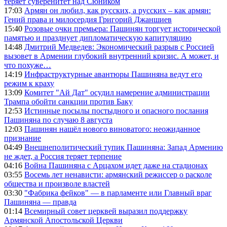
теряет суверенитет над Сюником
17:03
Армян он любил, как русских, а русских – как армян:
Гений права и милосердия Григорий Джаншиев
15:40
Розовые очки премьера: Пашинян торгует исторической
памятью и празднует дипломатическую капитуляцию
14:48
Дмитрий Медведев: Экономический разрыв с Россией
вызовет в Армении глубокий внутренний кризис. А может, и
что похуже…
14:19
Инфраструктурные авантюры Пашиняна ведут его
режим к краху
13:09
Комитет "Ай Дат" осудил намерение администрации
Трампа обойти санкции против Баку
12:53
Истинные посылы постыдного и опасного послания
Пашиняна по случаю 8 августа
12:03
Пашинян нашёл нового виноватого: неожиданное
признание
04:49
Внешнеполитический тупик Пашиняна: Запад Армению
не ждет, а Россия теряет терпение
04:16
Война Пашиняна с Арцахом идет даже на стадионах
03:55
Восемь лет ненависти: армянский режиссер о расколе
общества и произволе властей
03:30
"Фабрика фейков" — в парламенте или Главный враг
Пашиняна — правда
01:14
Всемирный совет церквей выразил поддержку
Армянской Апостольской Церкви