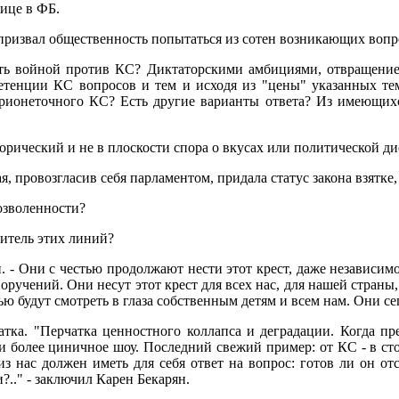
нице в ФБ.
к призвал общественность попытаться из сотен возникающих вопр
сть войной против КС? Диктаторскими амбициями, отвращением
тенции КС вопросов и тем и исходя из "цены" указанных тем
арионеточного КС? Есть другие варианты ответа? Из имеющихс
торический и не в плоскости спора о вкусах или политической ди
рая, провозгласив себя парламентом, придала статус закона взятк
озволенности?
нитель этих линий?
Они с честью продолжают нести этот крест, даже независимо о
чений. Они несут этот крест для всех нас, для нашей страны, 
ью будут смотреть в глаза собственным детям и всем нам. Они 
атка. "Перчатка ценностного коллапса и деградации. Когда п
 и более циничное шоу. Последний свежий пример: от КС - в сто
з нас должен иметь для себя ответ на вопрос: готов ли он о
?.." - заключил Карен Бекарян.