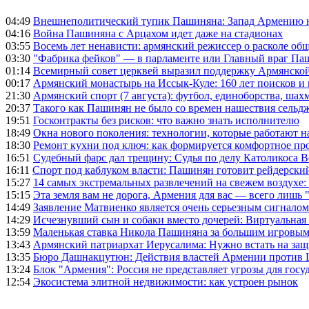
04:49
Внешнеполитический тупик Пашиняна: Запад Армению не 
04:16
Война Пашиняна с Арцахом идет даже на стадионах
03:55
Восемь лет ненависти: армянский режиссер о расколе общ
03:30
"Фабрика фейков" — в парламенте или Главный враг Па
01:14
Всемирный совет церквей выразил поддержку Армянско
00:17
Армянский монастырь на Иссык-Куле: 160 лет поисков и
21:30
Армянский спорт (7 августа): футбол, единоборства, шахм
20:37
Такого как Пашинян не было со времен нашествия сельд
19:51
Госконтракты без рисков: что важно знать исполнителю
18:49
Окна нового поколения: технологии, которые работают н
18:30
Ремонт кухни под ключ: как формируется комфортное пр
16:51
Судебный фарс дал трещину: Судья по делу Католикоса В
16:11
Спорт под каблуком власти: Пашинян готовит рейдерск
15:27
14 самых экстремальных развлечений на свежем воздухе:
15:15
Эта земля вам не дорога, Армения для вас — всего лишь 
14:49
Заявление Матвиенко является очень серьезным сигналом
14:29
Исчезнувший сын и собаки вместо дочерей: Виртуальная
13:59
Маленькая ставка Никола Пашиняна за большим игровым
13:43
Армянский патриархат Иерусалима: Нужно встать на защ
13:35
Бюро Дашнакцутюн: Действия властей Армении против 
13:24
Блок "Армения": Россия не представляет угрозы для гос
12:54
Экосистема элитной недвижимости: как устроен рынок