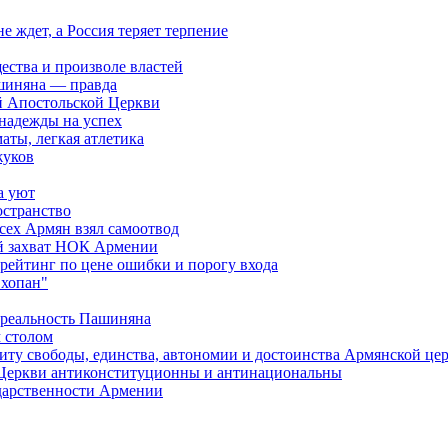
ждет, а Россия теряет терпение
ества и произволе властей
шиняна — правда
й Апостольской Церкви
 надежды на успех
аты, легкая атлетика
жуков
а уют
остранство
сех Армян взял самоотвод
ий захват НОК Армении
 рейтинг по цене ошибки и порогу входа
"хопан"
 реальность Пашиняна
 столом
иту свободы, единства, автономии и достоинства Армянской це
Церкви антиконституционны и антинациональны
ударственности Армении