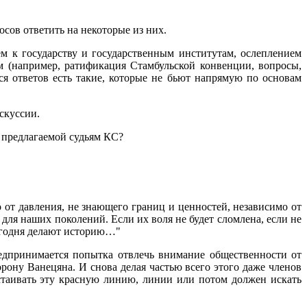
осов ответить на некоторые из них.
 к государству и государственным институтам, ослеплением
 (например, ратификация Стамбульской конвенции, вопросы,
я ответов есть такие, которые не бьют напрямую по основам
скуссии.
е, предлагаемой судьям КС?
т давления, не знающего границ и ценностей, независимо от
для наших поколений. Если их воля не будет сломлена, если не
сегодня делают историю…"
редпринимается попытка отвлечь внимание общественности от
рону Ванецяна. И снова делая частью всего этого даже членов
тстаивать эту красную линию, линии или потом должен искать