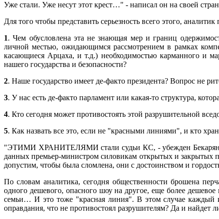
Уже стали. Уже несут этот крест…" - написал он на своей стра
Для того чтобы представить серьезность всего этого, аналити
1
. Чем обусловлена эта не знающая мер и границ одержимо
личной местью, ожидающимся рассмотрением в рамках компе
касающиеся Арцаха, и т.д.) необходимостью карманного и м
нашего государства и безопасности?
2
. Наше государство имеет де-факто президента? Вопрос не ри
3
. У нас есть де-факто парламент или какая-то структура, кото
4
. Кто сегодня может противостоять этой разрушительной всед
5
. Как назвать все это, если не "красными линиями", и кто хра
"ЭТИМИ ХРАНИТЕЛЯМИ стали судьи КС, - убежден Бекарян. - 
данных премьер-министром силовикам открытых и закрытых пору
допустим, чтобы была сломлена, они с достоинством и гордост
По словам аналитика, сегодня общественности брошена перч
одного дешевого, опасного шоу на другое, еще более дешевое
семьи… И это тоже "красная линия". В этом случае каждый и
оправдания, что не противостоял разрушителям? Да и найдет ли