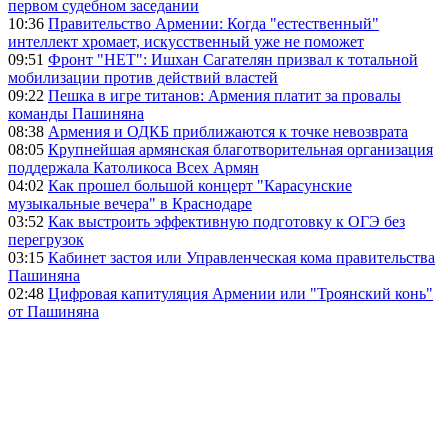
первом судебном заседании
10:36
Правительство Армении: Когда "естественный"
интеллект хромает, искусственный уже не поможет
09:51
Фронт "НЕТ": Ишхан Сагателян призвал к тотальной
мобилизации против действий властей
09:22
Пешка в игре титанов: Армения платит за провалы
команды Пашиняна
08:38
Армения и ОДКБ приближаются к точке невозврата
08:05
Крупнейшая армянская благотворительная организация
поддержала Католикоса Всех Армян
04:02
Как прошел большой концерт "Карасунские
музыкальные вечера" в Краснодаре
03:52
Как выстроить эффективную подготовку к ОГЭ без
перегрузок
03:15
Кабинет застоя или Управленческая кома правительства
Пашиняна
02:48
Цифровая капитуляция Армении или "Троянский конь"
от Пашиняна