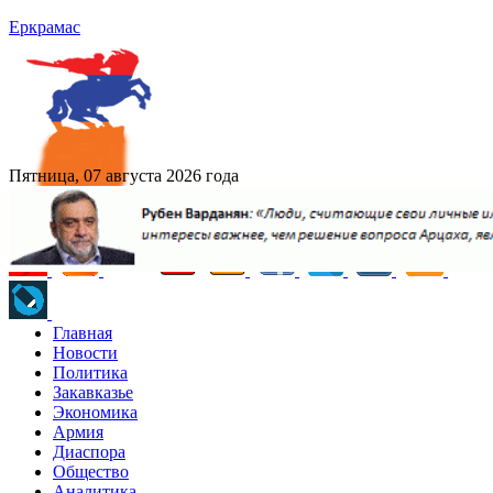
Еркрамас
Пятница, 07 августа 2026 года
Главная
Новости
Политика
Закавказье
Экономика
Армия
Диаспора
Общество
Аналитика