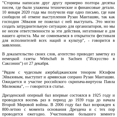
"Стороны написали друг другу примерно полтора десятка
писем, где были улажены технические и финансовые детали.
10 января 2020 года мы получили еще одно письмо, где нам
сообщили об отмене выступления Рузан Манташян, так как
господин Эйвазов не пожелал с ней выступать. Это могло
создать затруднительную ситуацию для организаторов, но мы
не несем ответственности за эти действия, негативные и для
нашего артиста. Мы не сомневаемся в открытости фестиваля
для исполнителей всех наций и культур", - говорится в
заявлении.
В доказательство своих слов, агентство приводит заметку из
немецкой газеты Wirtschaft in Sachsen ("Искусство в
Саксонии") от 27 декабря.
"Рядом с чудесным азербайджанским тенором Юсифом
Эйвазовым, выступит и армянская сопрано Рузан Манташян.
Ожидается и участие российского скрипача-виртуоза Павла
Милюкова", — говорится в статье.
Дрезденский оперный бал впервые состоялся в 1925 году и
проводился восемь раз в период до 1939 года до начала
Второй Мировой войны. В 2006 году бал был возрожден к
800-летию с момента основания Дрездена и с тех пор
проводится ежегодно. Участниками большого зимнего