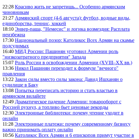
22:28
Красиво жить не запретишь... Особенно армянским
чиновникам
21:27
Армянский спорт (4-6 августа): футбол, водные виды,
единоборства, теннис, хоккей
18:10
Энвер-паша, "Немесис" и логика возмездия: Расплата
неизбежна
17:30
Национальный позор: Католикос Всех Армян на скамье
подсудимых
16:40
МИД России: Пашинян уготовил Армении роль
"низкозатратного предприятия" Запада
15:07
Роль России в освобождении Армении (XVIII–XX вв.)
13:36
Никол Пашинян переходит к формуле "вечного"
правления
13:22
Закон силы вместо силы закона: Давид Ишханян о
судилище в Баку
13:08
Попытка переписать историю и стать властью в
армянском вилайете
12:49
Драматическое падение Армении: товарооборот с
Россией рухнул, а топливо бьет ценовые рекорды
12:30
Электронные библиотеки: почему чтение уходит в
онлайн
11:28
Электронные платежи: почему современному бизнесу
важно принимать оплату онлайн
10:56
Католикос Всех Армян и 6 епископов примут участие в