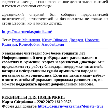
торжества ежегодно становятся свыше десяти тысяч жителей
и гостей саксонской столицы.
Дрезденский оперный бал собирает представителей
политической, артистической и бизнес-элиты не только из
стран Европы, но и многих других.
https://ru.armeniasputnik.am/
Теги:
Рузан Манташян
,
Юсиф Эйвазов
,
Дрезден
,
Новости
,
Культура
,
Ксенофобия
,
Азербайджан
Уважаемые читатели! Уже более тридцати лет
Информационный центр «Еркрамас» рассказывает о
событиях в Армении, Арцахе и армянской Диаспоре. Мы
продолжаем эту работу благодаря поддержке читателей,
которым небезразличны судьба армянского народа и
независимая журналистика. Если вы цените нашу работу
и хотите, чтобы «Еркрамас» продолжал развиваться, вы
можете поддержать проект добровольным взносом.
РЕКВИЗИТЫ ДЛЯ ПОДДЕРЖКИ:
Карта Сбербанка – 2202 2072 1610 0373
Форма для донатов
https://dzen.ru/yerkramas?donate=true