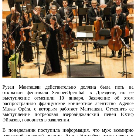
Рузан Манташян действительно должна была петь на
открытии фестиваля SemperOpernball в Дрездене, но ее
выступление отменили 10 января. Заявление об этом
распространило французское концертное агентство Agence
Massis Opèra, с которым работает Манташян. Отменить ее
выступление потребовал азербайджанский певец Юсиф
Эйвазов, говорится в заявлении.
В понедельник поступила информация, что муж всемирно
известной оперной певицы Анны Нетребко, тоже певец и