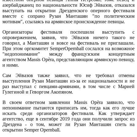
азербайджанец по национальности Юсиф Эйвазов, отказался
выступать на открытии Дрезденского оперного фестиваля
вместе с сопрано Рузан Манташян "по политическим
мотивам", ссылаясь на армянское происхождение певицы.
Организаторы фестиваля поспешили выступить с
опровержением, заявив, что Эйвазов ничего такого не
говорил, а Манташян и вовсе на фестиваль не приглашали.
При этом оргкомитет SemperOpernball сослался на возможное
"недопонимание" между французским концертным
агентством Massis Opèra, представляющим армянскую певицу,
и ними.
Сам Эйвазов также заявил, что не требовал отмены
выступления Рузан Манташян из-за ее национальности и не
раз выступал с певцами-армянами, в том числе с Марией
Гулегиной и Геворгом Акопяном.
В своем ответном заявлении Massis Opèra заявило, что
непонимание пытаются приписать им, тогда как его лучше
искать среди организаторов фестиваля. Как утверждает
агентство, еще в сентябре 2019 года они получили запрос из
Дрездена - о том, может ли Рузан Манташян спеть на
открытии Semper Opernball.