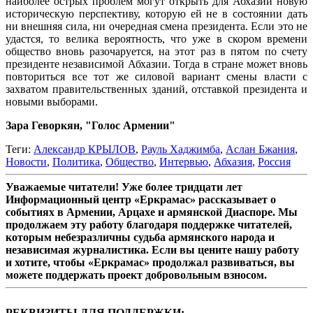
наиболее острых проблем могут открыть для Абхазии новую
историческую перспективу, которую ей не в состоянии дать
ни внешняя сила, ни очередная смена президента. Если это не
удастся, то велика вероятность, что уже в скором времени
общество вновь разочаруется, на этот раз в пятом по счету
президенте независимой Абхазии. Тогда в стране может вновь
повториться все тот же силовой вариант смены власти с
захватом правительственных зданий, отставкой президента и
новыми выборами.
Зара Геворкян, "Голос Армении"
Теги:
Александр КРЫЛОВ
,
Рауль Хаджимба
,
Аслан Бжания
,
Новости
,
Политика
,
Общество
,
Интервью
,
Абхазия
,
Россия
Уважаемые читатели! Уже более тридцати лет
Информационный центр «Еркрамас» рассказывает о
событиях в Армении, Арцахе и армянской Диаспоре. Мы
продолжаем эту работу благодаря поддержке читателей,
которым небезразличны судьба армянского народа и
независимая журналистика. Если вы цените нашу работу
и хотите, чтобы «Еркрамас» продолжал развиваться, вы
можете поддержать проект добровольным взносом.
РЕКВИЗИТЫ ДЛЯ ПОДДЕРЖКИ: