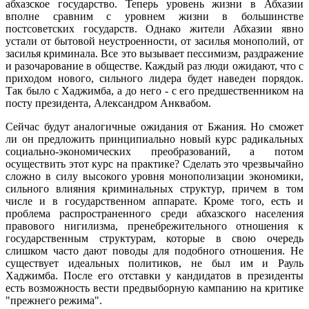
абхазское государство. Теперь уровень жизни в Абхазии
вполне сравним с уровнем жизни в большинстве
постсоветских государств. Однако жители Абхазии явно
устали от бытовой неустроенности, от засилья монополий, от
засилья криминала. Все это вызывает пессимизм, раздражение
и разочарование в обществе. Каждый раз люди ожидают, что с
приходом нового, сильного лидера будет наведен порядок.
Так было с Хаджимба, а до него - с его предшественником на
посту президента, Александром Анквабом.
Сейчас будут аналогичные ожидания от Бжания. Но сможет
ли он предложить принципиально новый курс радикальных
социально-экономических преобразований, а потом
осуществить этот курс на практике? Сделать это чрезвычайно
сложно в силу высокого уровня монополизации экономики,
сильного влияния криминальных структур, причем в том
числе и в государственном аппарате. Кроме того, есть и
проблема распространенного среди абхазского населения
правового нигилизма, пренебрежительного отношения к
государственным структурам, которые в свою очередь
слишком часто дают поводы для подобного отношения. Не
существует идеальных политиков, не был им и Рауль
Хаджимба. После его отставки у кандидатов в президенты
есть возможность вести предвыборную кампанию на критике
"прежнего режима".