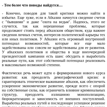
- Тем более что поводы найдутся…
- Конечно, поводов для такой критики можно найти в
избытке. Еще хуже, если в Абхазии начнутся сведение счетов
с "бывшими" и даже "охота на ведьм". Надеюсь, этого не
случится, так как нерешенные проблемы, которые
продолжают стоять перед абхазским обществом, куда важнее
сведения личных счетов, интересов политической карьеры тех
или иных политиков. У Абхазии есть огромный внутренний
потенциал возможностей, которые все еще мало
задействованы или совсем не задействованы для ее развития.
У абхазских политиков и общества в ходе внеочередной
президентской кампании есть шанс обсудить и выработать
реальные пути, как этот собственный потенциал реализовать
в максимально возможной степени.
Фактически речь может идти о формировании нового курса
развития: как преодолеть демографический кризис и
гарантировать этническое выживание абхазов, как обеспечить
ускоренное экономическое развитие, прежде всего с опорой
на собственные силы, как ограничить влияние криминальных
структур, преодолеть излишнюю монополизацию,
бюрократизацию и зависимость от внешних поступлений.
Выработка реальных путей и последующее успешное решение