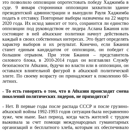
это позволило оппозиции опротестовать победу Хаджимба в
суде. 9 января сторонники оппозиции захватили здание
президентской администрации и вынудили Рауля Хаджимба
подать в отставку. Повторные выборы назначены на 22 марта
2020 года. Их исход зависит от того, сохранится ли единство
оппозиции под руководством ее лидера Аслана Бжания или
состоящие в ней абхазские политики начнут действовать
каждый в своих собственных интересах. Это будет определять
характер выборов и их результат. Конечно, если Бжания
станет единым кандидатом от оппозиции, он победит с
большим отрывом. При этом Бжания – представитель
силового блока, в 2010-2014 годах он возглавлял Службу
безопасности Абхазии, будучи во власти или в оппозиции, он
оставался влиятельной фигурой в абхазской политической
элите. По своему возрасту он принадлежит к поколению 60-
летних.
- То есть говорить о том, что в Абхазии происходит смена
поколений политических лидеров, не приходится?
- Нет. В первые годы после распада СССР и после грузино-
абхазской войны 1992-1993 годов ситуация была несравненно
хуже, чем ныне. Был период, когда часть жителей с трудом
выживала за счет помощи международных гуманитарных
организаций и бесплатного хлеба, которым их обеспечивало