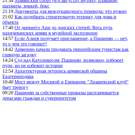
21:34
Армянский спорт (8-9 августа): футбол, плавание,
шахматы, хоккей, бокс
21:19
Документы для международного перевода: что нужно
21:02
Как подобрать строительную технику для дома и
объекта
17:40
От древнего Ани до донских степей: Весь путь
нахичеванских армян в музейной экспозиции
14:57
Если Алиев получает приглашение, а Пашинян — нет,
то о чем это говорит?
14:42
Армению начали продавать европейским туристам как
главную загадку
14:24
Суд над Католикосом: Пашинян, возможно, избежит
пули, но не избежит истории
12:54
Архитектурная летопись армянской общины
Екатеринодара
10:40
Мост между Москвой и Ереваном: "Лазаревский клуб"
бьет тревогу
09:20
Пашинян за собственные провалы расплачивается
деньгами граждан и суверенитетом