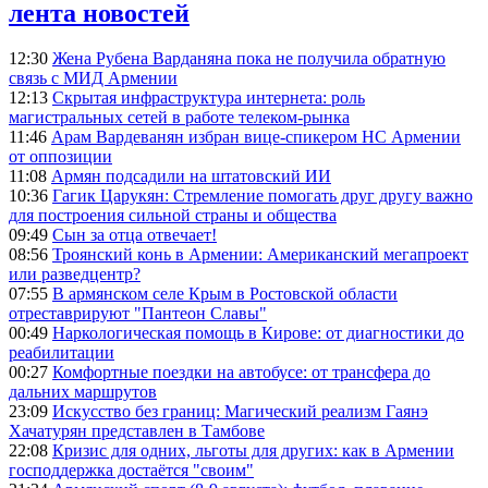
лента новостей
12:30
Жена Рубена Варданяна пока не получила обратную
связь с МИД Армении
12:13
Скрытая инфраструктура интернета: роль
магистральных сетей в работе телеком-рынка
11:46
Арам Вардеванян избран вице-спикером НС Армении
от оппозиции
11:08
Армян подсадили на штатовский ИИ
10:36
Гагик Царукян: Стремление помогать друг другу важно
для построения сильной страны и общества
09:49
Сын за отца отвечает!
08:56
Троянский конь в Армении: Американский мегапроект
или разведцентр?
07:55
В армянском селе Крым в Ростовской области
отреставрируют "Пантеон Славы"
00:49
Наркологическая помощь в Кирове: от диагностики до
реабилитации
00:27
Комфортные поездки на автобусе: от трансфера до
дальних маршрутов
23:09
Искусство без границ: Магический реализм Гаянэ
Хачатурян представлен в Тамбове
22:08
Кризис для одних, льготы для других: как в Армении
господдержка достаётся "своим"