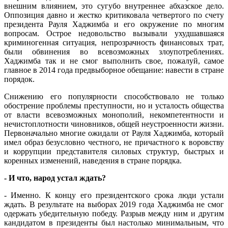
внешним влиянием, это сугубо внутреннее абхазское дело.
Оппозиция давно и жестко критиковала четвертого по счету
президента Рауля Хаджимба и его окружение по многим
вопросам. Острое недовольство вызывали ухудшавшаяся
криминогенная ситуация, непрозрачность финансовых трат,
были обвинения во всевозможных злоупотреблениях.
Хаджимба так и не смог выполнить свое, пожалуй, самое
главное в 2014 года предвыборное обещание: навести в стране
порядок.
Снижению его популярности способствовало не только
обострение проблемы преступности, но и усталость общества
от власти всевозможных монополий, некомпетентности и
нечистоплотности чиновников, общей неустроенности жизни.
Первоначально многие ожидали от Рауля Хаджимба, который
имел образ безусловно честного, не причастного к воровству
и коррупции представителя силовых структур, быстрых и
коренных изменений, наведения в стране порядка.
- И что, народ устал ждать?
- Именно. К концу его президентского срока люди устали
ждать. В результате на выборах 2019 года Хаджимба не смог
одержать убедительную победу. Разрыв между ним и другим
кандидатом в президенты был настолько минимальным, что