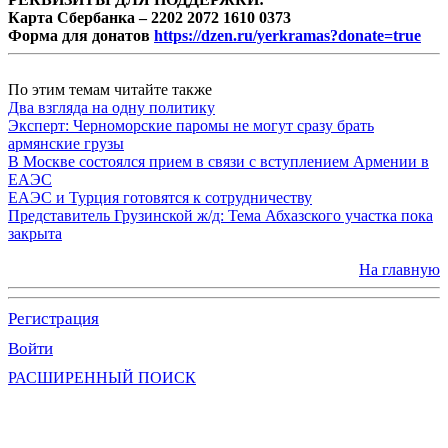
Карта Сбербанка – 2202 2072 1610 0373
Форма для донатов
https://dzen.ru/yerkramas?donate=true
По этим темам читайте также
Два взгляда на одну политику
Эксперт: Черноморские паромы не могут сразу брать
армянские грузы
В Москве состоялся прием в связи с вступлением Армении в
ЕАЭС
ЕАЭС и Турция готовятся к сотрудничеству
Представитель Грузинской ж/д: Тема Абхазского участка пока
закрыта
На главную
Регистрация
Войти
РАСШИРЕННЫЙ ПОИСК