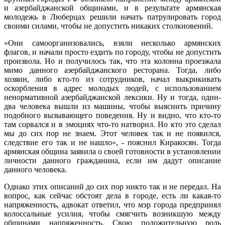
и азербайджанской общинами, и в результате армянская
молодежь в Люберцах решили начать патрулировать город
своими силами, чтобы не допустить никаких столкновений.
«Они самоорганизовались, взяли несколько армянских
флагов, и начали просто ездить по городу, чтобы не допустить
произвола. Но и получилось так, что эта колонна проезжала
мимо данного азербайджанского ресторана. Тогда, либо
хозяин, либо кто-то из сотрудников, начал выкрикивать
оскорбления в адрес молодых людей, с использованием
ненормативной азербайджанской лексики. Ну и тогда, один-
два человека вышли из машины, чтобы выяснить причину
подобного вызывающего поведения. Ну и видно, что кто-то
там сорвался и в эмоциях что-то натворил. Но кто это сделал
мы до сих пор не знаем. Этот человек так и не появился,
следствие его так и не нашло», - пояснил Киракосян. Тогда
армянская община заявила о своей готовности в установлении
личности данного гражданина, если им дадут описание
данного человека.
Однако этих описаний до сих пор никто так и не передал. На
вопрос, как сейчас обстоят дела в городе, есть ли какая-то
напряженность, адвокат ответил, что мэр города предпринял
колоссальные усилия, чтобы смягчить возникшую между
общинами напряженность. Свою положительную роль