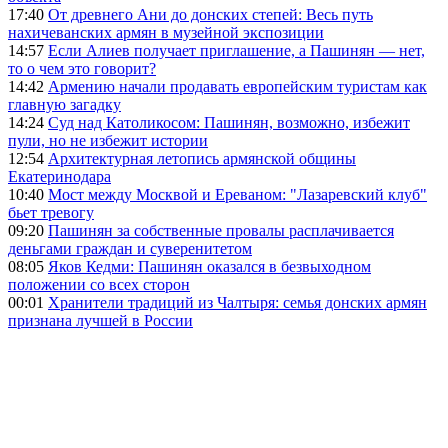
17:40
От древнего Ани до донских степей: Весь путь
нахичеванских армян в музейной экспозиции
14:57
Если Алиев получает приглашение, а Пашинян — нет,
то о чем это говорит?
14:42
Армению начали продавать европейским туристам как
главную загадку
14:24
Суд над Католикосом: Пашинян, возможно, избежит
пули, но не избежит истории
12:54
Архитектурная летопись армянской общины
Екатеринодара
10:40
Мост между Москвой и Ереваном: "Лазаревский клуб"
бьет тревогу
09:20
Пашинян за собственные провалы расплачивается
деньгами граждан и суверенитетом
08:05
Яков Кедми: Пашинян оказался в безвыходном
положении со всех сторон
00:01
Хранители традиций из Чалтыря: семья донских армян
признана лучшей в России