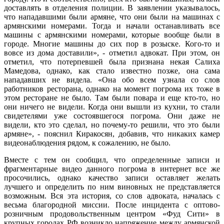
доставлять в отделения полиции. В заявлении указывалось,
что нападавшими были армяне, что они были на машинах с
армянскими номерами. Тогда и начали останавливать все
машины с армянскими номерами, которые вообще были в
городе. Многие машины до сих пор в розыске. Кого-то и
вовсе из дома доставили», - отметил адвокат. При этом, он
отметил, что потерпевшей была признана некая Салиха
Мамедова, однако, как стало известно позже, она сама
нападавших не видела. «Она обо всем узнала со слов
работников ресторана, однако на момент погрома их тоже в
этом ресторане не было. Там были повара и еще кто-то, но
они ничего не видели. Когда они вышли из кухни, то стали
свидетелями уже состоявшегося погрома. Они даже не
видели, кто это сделал, но почему-то решили, что это были
армяне», - пояснил Киракосян, добавив, что никаких камер
видеонаблюдения рядом, к сожалению, не было.
Вместе с тем он сообщил, что определенные записи и
фрагментарные видео данного погрома в интернет все же
просочились, однако качество записи оставляет желать
лучшего и определить по ним виновных не представляется
возможным. Вся эта история, со слов адвоката, началась с
весьма благородной миссии. После инцидента с оптово-
розничным продовольственным центром «Фуд Сити» в
крупных городах РФ возникло напряжение между армянской