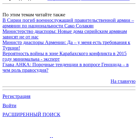
По этим темам читайте также
В Сирии погиб военнослужащий правительственной армии –
армянин по национальности Сако Солакян
Министерство диаспоры: Новые дома сирийским армянам
зависят не от нас
Министр диаспоры Армении: Да – у меня есть требования к
Турции!
Вероятность войны в зоне Карабахского конфликта в 2015
году минимальна - эксперт
Глава АНКА: Порочные тенденции в вопросе Геноцида – в
чем роль правосудия?
На главную
Регистрация
Войти
РАСШИРЕННЫЙ ПОИСК