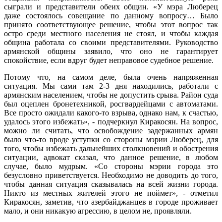
сыграли и представители обеих общин. «У мэра Люберец
даже состоялось совещание по данному вопросу… Было
принято соответствующее решение, чтобы этот вопрос так
остро среди местного населения не стоял, и чтобы каждая
община работала со своими представителями. Руководство
армянской общины заявило, что оно не гарантирует
спокойствие, если вдруг будет неправовое судебное решение.
Потому что, на самом деле, была очень напряженная
ситуация. Мы сами там 2-3 дня находились, работали с
армянским населением, чтобы не допустить срыва. Район суда
был оцеплен бронетехникой, росгвардейцами с автоматами.
Все просто ожидали какого-то взрыва, однако нам, к счастью,
удалось этого избежать», - подчеркнул Киракосян. На вопрос,
можно ли считать, что освобождение задержанных армян
было что-то вроде уступки со стороны мэрии Люберец, для
того, чтобы избежать дальнейших столкновений и обострения
ситуации, адвокат сказал, что данное решение, в любом
случае, было мудрым. «Со стороны мэрии города это
безусловно приветствуется. Необходимо не доводить до того,
чтобы данная ситуация сказывалась на всей жизни города.
Никто из местных жителей этого не поймет», - отметил
Киракосян, заметив, что азербайджанцев в городе проживает
мало, и они никакую агрессию, в целом не, проявляли.