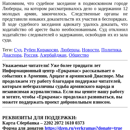
Напомним, что судебное заседание в подмосковном городе
Люберцы, на котором рассматривалось дело о задержании 12
молодых армян, закончилось. Следственные органы не
представили никаких доказательств их участия в беспорядках.
В ходе судебного заседания адвокату удалось доказать, что
ходатайство об аресте было необоснованным. Суд отклонил
ходатайство следователей о задержании, освободив их из зала
суда.
Теги:
Суд
,
Рубен Киракосян
,
Люберцы
,
Новости
,
Политика
,
Диаспора
,
Россия
,
Азербайджан
,
Общество
Уважаемые читатели! Уже более тридцати лет
Информационный центр «Еркрамас» рассказывает о
событиях в Армении, Арцахе и армянской Диаспоре. Мы
продолжаем эту работу благодаря поддержке читателей,
которым небезразличны судьба армянского народа и
независимая журналистика. Если вы цените нашу работу
и хотите, чтобы «Еркрамас» продолжал развиваться, вы
можете поддержать проект добровольным взносом.
РЕКВИЗИТЫ ДЛЯ ПОДДЕРЖКИ:
Карта Сбербанка – 2202 2072 1610 0373
Форма для донатов
https://dzen.ru/yerkramas?donate=true