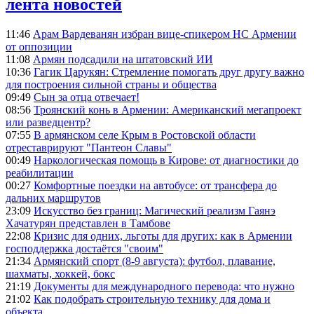
лента новостей
11:46
Арам Вардеванян избран вице-спикером НС Армении
от оппозиции
11:08
Армян подсадили на штатовский ИИ
10:36
Гагик Царукян: Стремление помогать друг другу важно
для построения сильной страны и общества
09:49
Сын за отца отвечает!
08:56
Троянский конь в Армении: Американский мегапроект
или разведцентр?
07:55
В армянском селе Крым в Ростовской области
отреставрируют "Пантеон Славы"
00:49
Наркологическая помощь в Кирове: от диагностики до
реабилитации
00:27
Комфортные поездки на автобусе: от трансфера до
дальних маршрутов
23:09
Искусство без границ: Магический реализм Гаянэ
Хачатурян представлен в Тамбове
22:08
Кризис для одних, льготы для других: как в Армении
господдержка достаётся "своим"
21:34
Армянский спорт (8-9 августа): футбол, плавание,
шахматы, хоккей, бокс
21:19
Документы для международного перевода: что нужно
21:02
Как подобрать строительную технику для дома и
объекта