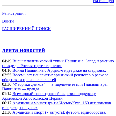
На главную
Регистрация
Войти
РАСШИРЕННЫЙ ПОИСК
лента новостей
04:49
Внешнеполитический тупик Пашиняна: Запад Армению
не ждет, а Россия теряет терпение
04:16
Война Пашиняна с Арцахом идет даже на стадионах
03:55
Восемь лет ненависти: армянский режиссер о расколе
общества и произволе властей
03:30
"Фабрика фейков" — в парламенте или Главный враг
Пашиняна — правда
01:14
Всемирный совет церквей выразил поддержку
Армянской Апостольской Церкви
00:17
Армянский монастырь на Иссык-Куле: 160 лет поисков
и надежды на успех
21:30
Армянский спорт (7 августа): футбол, единоборства,