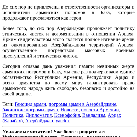
До сих пор не привлечены к ответственности организаторы и
исполнители армянских погромов в Баку, которые
продолжают прославляться как герои.
Более того, до сих пор Азербайджан продолжает политику
этнических чисток и деарменизации в отношении Арцаха.
Ярким свидетельством этого является полное изгнание армян
из оккупированных Азербайджаном территорий Арцаха,
осуществленное посредством массовых военных
преступлений и этнических чисток.
Сегодня отдавая дань уважения памяти невинных жертв
армянских погромов в Баку, мы еще раз подчеркиваем единое
обязательство Республики Армения, Республики Арцах и
всего армянства по всему миру гарантировать право
армянского народа жить свободно, безопасно и достойно на
своей родине.
Теги:
Геноцид армян
,
погромы армян в Азербайджане
,
бакинские погромы армян
,
Новости
,
новости Армении
,
Политика
,
Дипломатия
,
Ксенофобия
,
Вандализм
,
Арцах
(Карабах)
,
Азербайджан
,
yandex
Уважаемые читатели! Уже более тридцати лет