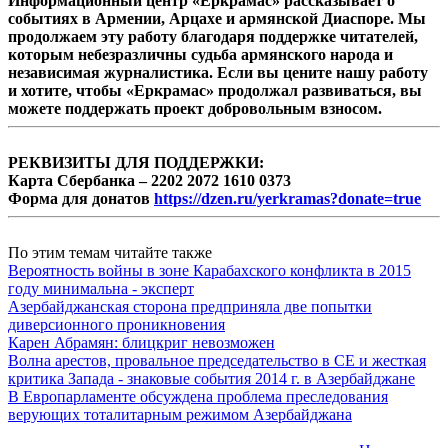
Информационный центр «Еркрамас» рассказывает о
событиях в Армении, Арцахе и армянской Диаспоре. Мы
продолжаем эту работу благодаря поддержке читателей,
которым небезразличны судьба армянского народа и
независимая журналистика. Если вы цените нашу работу
и хотите, чтобы «Еркрамас» продолжал развиваться, вы
можете поддержать проект добровольным взносом.
РЕКВИЗИТЫ ДЛЯ ПОДДЕРЖКИ:
Карта Сбербанка – 2202 2072 1610 0373
Форма для донатов
https://dzen.ru/yerkramas?donate=true
По этим темам читайте также
Вероятность войны в зоне Карабахского конфликта в 2015
году минимальна - эксперт
Азербайджанская сторона предприняла две попытки
диверсионного проникновения
Карен Абрамян: блицкриг невозможен
Волна арестов, провальное председательство в СЕ и жесткая
критика Запада - знаковые события 2014 г. в Азербайджане
В Европарламенте обсуждена проблема преследования
верующих тоталитарным режимом Азербайджана