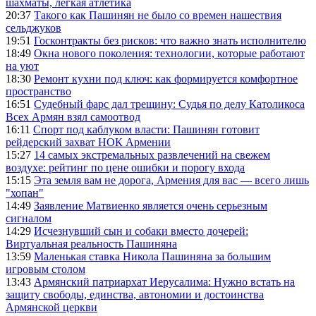
шахматы, легкая атлетика
20:37
Такого как Пашинян не было со времен нашествия
сельджуков
19:51
Госконтракты без рисков: что важно знать исполнителю
18:49
Окна нового поколения: технологии, которые работают
на уют
18:30
Ремонт кухни под ключ: как формируется комфортное
пространство
16:51
Судебный фарс дал трещину: Судья по делу Католикоса
Всех Армян взял самоотвод
16:11
Спорт под каблуком власти: Пашинян готовит
рейдерский захват НОК Армении
15:27
14 самых экстремальных развлечений на свежем
воздухе: рейтинг по цене ошибки и порогу входа
15:15
Эта земля вам не дорога, Армения для вас — всего лишь
"хопан"
14:49
Заявление Матвиенко является очень серьезным
сигналом
14:29
Исчезнувший сын и собаки вместо дочерей:
Виртуальная реальность Пашиняна
13:59
Маленькая ставка Никола Пашиняна за большим
игровым столом
13:43
Армянский патриархат Иерусалима: Нужно встать на
защиту свободы, единства, автономии и достоинства
Армянской церкви