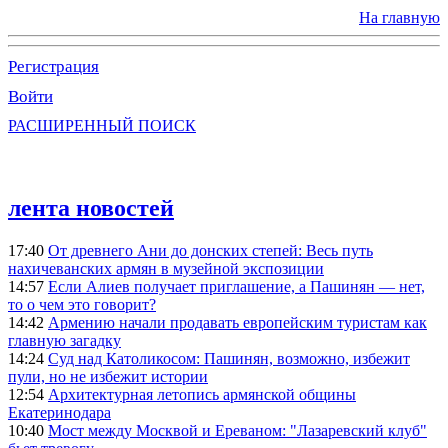
На главную
Регистрация
Войти
РАСШИРЕННЫЙ ПОИСК
лента новостей
17:40
От древнего Ани до донских степей: Весь путь
нахичеванских армян в музейной экспозиции
14:57
Если Алиев получает приглашение, а Пашинян — нет,
то о чем это говорит?
14:42
Армению начали продавать европейским туристам как
главную загадку
14:24
Суд над Католикосом: Пашинян, возможно, избежит
пули, но не избежит истории
12:54
Архитектурная летопись армянской общины
Екатеринодара
10:40
Мост между Москвой и Ереваном: "Лазаревский клуб"