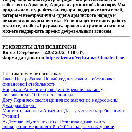
событиях в Армении, Арцахе и армянской Диаспоре. Мы
продолжаем эту работу благодаря поддержке читателей,
которым небезразличны судьба армянского народа и
независимая журналистика. Если вы цените нашу работу
и хотите, чтобы «Еркрамас» продолжал развиваться, вы
можете поддержать проект добровольным взносом.
РЕКВИЗИТЫ ДЛЯ ПОДДЕРЖКИ:
Карта Сбербанка – 2202 2072 1610 0373
Форма для донатов
https://dzen.ru/yerkramas?donate=true
По этим темам читайте также
Глава Центробанка: Новый год встречаем в обстановке
финансовой стабильности
Нацархив Армении проведет в Ереване выставку,
посвященную 100-летию Геноцида
Догу Перинчек сделал циничное заявление в адрес жены
Джорджа Клуни
Министр диаспоры Армении: Да – у меня есть требования к
Турции!
А. Демоян: Музей-институт Геноцида армян готов
проведению мероприятий в 2015 г. на должном уровне