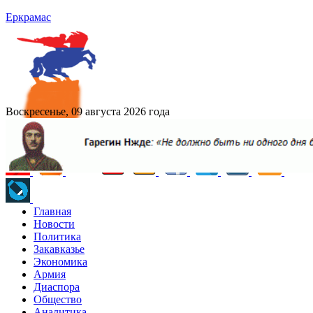
Еркрамас
Воскресенье, 09 августа 2026 года
Главная
Новости
Политика
Закавказье
Экономика
Армия
Диаспора
Общество
Аналитика