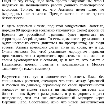
Глядя на эту схему, надо быть просто неадекватным, чтобы
надеяться на полноценную работу данного транспортного
коридора. Точнее, на то, что Армения имеет шанс им
(коридором) пользоваться. Прежде всего с точки зрения
безопасности.
И здесь вернемся к теме, поднятой омбудсменом. Заметьте,
порядка 90 процентов (согласно упомянутой схеме) дороги от
Еревана до российской границы будет пролегать по
территории Азербайджана. То есть, армянские грузы должны
будут несколько суток двигаться по пространству, где люди
готовы убивать армянских детей, пить их кровь, ну и т.д.
Очень хотелось бы, чтоб указанным маршрутом первыми
прокатились члены армянского правительства во главе со
своим руководителем с семьями, да и все те, кто вместе с
Пашиняном заметил позитив в подписанном в Москве
заявлении (и тоже с семьями).
Разумеется, есть тут и экономический аспект. Даже без
специальных расчетов, очевидно, что связь между Арменией
и Россией по данному, огромному по своей протяженности
маршруту, не может вызвать ни малейшего интереса для
бизнеса – так будет в разы дольше, в разы дороже, в разы
ненадежнее, чем тот же автомобильный маршрут через
Верхний Ларс. Собственно, ясно, что новой логистической