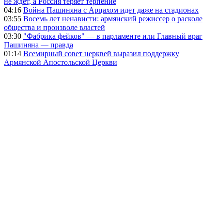
не ждет, а Россия теряет терпение
04:16
Война Пашиняна с Арцахом идет даже на стадионах
03:55
Восемь лет ненависти: армянский режиссер о расколе
общества и произволе властей
03:30
"Фабрика фейков" — в парламенте или Главный враг
Пашиняна — правда
01:14
Всемирный совет церквей выразил поддержку
Армянской Апостольской Церкви