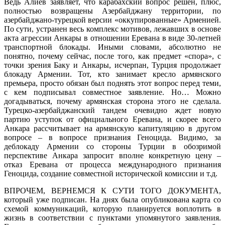
Ведь Алиев заявляет, что карабахский вопрос решен, плюс,
полностью возвращены Азербайджану территории, по
азербайджано-турецкой версии «оккупированные» Арменией.
По сути, устранен весь комплекс мотивов, лежавших в основе
акта агрессии Анкары в отношении Еревана в виде 30-летней
транспортной блокады. Иными словами, абсолютно не
понятно, почему сейчас, после того, как предмет «спора», с
точки зрения Баку и Анкары, исчерпан, Турция продолжает
блокаду Армении. Тот, кто занимает кресло армянского
премьера, просто обязан был поднять этот вопрос перед теми,
с кем подписывал совместное заявление. Но… Можно
догадываться, почему армянская сторона этого не сделала.
Турецко-азербайджанский тандем очевидно ждет новую
партию уступок от официального Еревана, и скорее всего
Анкара рассчитывает на армянскую капитуляцию в другом
вопросе – в вопросе признания Геноцида. Видимо, за
деблокаду Армении со стороны Турции в обозримой
перспективе Анкара запросит вполне конкретную цену –
отказ Еревана от процесса международного признания
Геноцида, создание совместной исторической комиссии и т.д.
ВПРОЧЕМ, ВЕРНЕМСЯ К СУТИ ТОГО ДОКУМЕНТА,
который уже подписан. На днях была опубликована карта со
схемой коммуникаций, которую планируется воплотить в
жизнь в соответствии с пунктами упомянутого заявления.