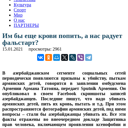
Культура
Спорт
Мир
О нас
ПАРТНЕРЫ
Им бы еще крови попить, а наc радует
фальстарт?
15.01.2021
просмотры: 2961
В азербайджанском сегменте социальных сетей
периодически появляются призывы к убийству, пыткам
армянских детей, говорится в заявлении омбудсмена
Армении Армана Татояна, передает Sputnik Армения. Он
опубликовал в своем Facebook скриншоты записей
азербайджанцев. Последние пишут, что надо убивать
армянских детей, пить их кровь, пытать и т.д. При этом
распространяются фотографии армянских детей, под ними
вопросы – стали бы азербайджанцы убивать их. Все эти
факты отражены во внеочередном докладе Защитника
прав человека, включающем проявления ксенофобии и