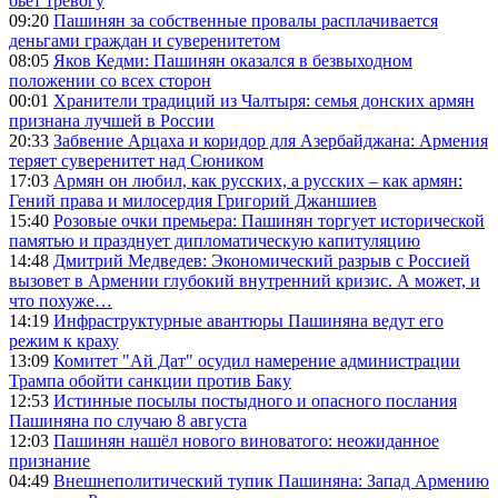
бьет тревогу
09:20
Пашинян за собственные провалы расплачивается
деньгами граждан и суверенитетом
08:05
Яков Кедми: Пашинян оказался в безвыходном
положении со всех сторон
00:01
Хранители традиций из Чалтыря: семья донских армян
признана лучшей в России
20:33
Забвение Арцаха и коридор для Азербайджана: Армения
теряет суверенитет над Сюником
17:03
Армян он любил, как русских, а русских – как армян:
Гений права и милосердия Григорий Джаншиев
15:40
Розовые очки премьера: Пашинян торгует исторической
памятью и празднует дипломатическую капитуляцию
14:48
Дмитрий Медведев: Экономический разрыв с Россией
вызовет в Армении глубокий внутренний кризис. А может, и
что похуже…
14:19
Инфраструктурные авантюры Пашиняна ведут его
режим к краху
13:09
Комитет "Ай Дат" осудил намерение администрации
Трампа обойти санкции против Баку
12:53
Истинные посылы постыдного и опасного послания
Пашиняна по случаю 8 августа
12:03
Пашинян нашёл нового виноватого: неожиданное
признание
04:49
Внешнеполитический тупик Пашиняна: Запад Армению