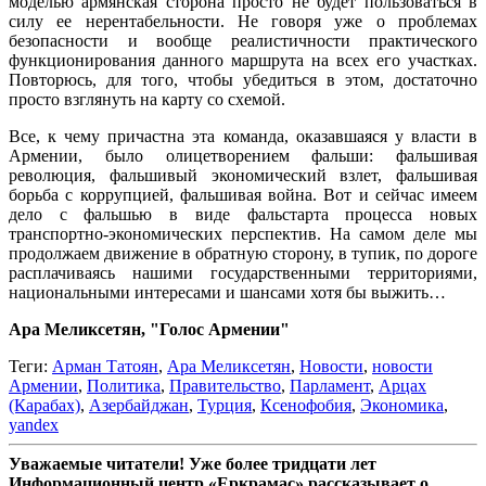
моделью армянская сторона просто не будет пользоваться в
силу ее нерентабельности. Не говоря уже о проблемах
безопасности и вообще реалистичности практического
функционирования данного маршрута на всех его участках.
Повторюсь, для того, чтобы убедиться в этом, достаточно
просто взглянуть на карту со схемой.
Все, к чему причастна эта команда, оказавшаяся у власти в
Армении, было олицетворением фальши: фальшивая
революция, фальшивый экономический взлет, фальшивая
борьба с коррупцией, фальшивая война. Вот и сейчас имеем
дело с фальшью в виде фальстарта процесса новых
транспортно-экономических перспектив. На самом деле мы
продолжаем движение в обратную сторону, в тупик, по дороге
расплачиваясь нашими государственными территориями,
национальными интересами и шансами хотя бы выжить…
Ара Меликсетян, "Голос Армении"
Теги:
Арман Татоян
,
Ара Меликсетян
,
Новости
,
новости
Армении
,
Политика
,
Правительство
,
Парламент
,
Арцах
(Карабах)
,
Азербайджан
,
Турция
,
Ксенофобия
,
Экономика
,
yandex
Уважаемые читатели! Уже более тридцати лет
Информационный центр «Еркрамас» рассказывает о