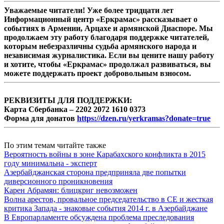
Уважаемые читатели! Уже более тридцати лет
Информационный центр «Еркрамас» рассказывает о
событиях в Армении, Арцахе и армянской Диаспоре. Мы
продолжаем эту работу благодаря поддержке читателей,
которым небезразличны судьба армянского народа и
независимая журналистика. Если вы цените нашу работу
и хотите, чтобы «Еркрамас» продолжал развиваться, вы
можете поддержать проект добровольным взносом.
РЕКВИЗИТЫ ДЛЯ ПОДДЕРЖКИ:
Карта Сбербанка – 2202 2072 1610 0373
Форма для донатов
https://dzen.ru/yerkramas?donate=true
По этим темам читайте также
Вероятность войны в зоне Карабахского конфликта в 2015
году минимальна - эксперт
Азербайджанская сторона предприняла две попытки
диверсионного проникновения
Карен Абрамян: блицкриг невозможен
Волна арестов, провальное председательство в СЕ и жесткая
критика Запада - знаковые события 2014 г. в Азербайджане
В Европарламенте обсуждена проблема преследования