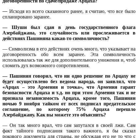
договоренности по сдаче/продаже Арцаха?
—
Исходя из всего сказанного ранее, я считаю, что все было
спланировано заранее.
— Шуши был сдан в день государственного флага
Азербайджана, это случайность или прослеживается в
действиях Пашиняна какая-то символичность?
— Символизма в его действиях очень много, что указывает на
договоренность обо всем заранее. Эта символичность
использовалась так же для дополнительного унижения и, чтоб
сломить дух возможного сопротивления.
— Пашинян говорил, что ни одно решение по Арцаху не
будет осуществлено без ведома народа, он заявлял, что
«Арцах – это Армения и точка», что Армения гарант
безопасности Арцаха и т.д. но при этом Армения так и не
признала независимость Арцаха, кроме того, Пашинян
ночью 9 ноября тайком от всех подписал предательское
соглашение, по которому 75% Арцаха перешло
Азербайджану. Как вы можете это объяснить?
— Он так много врал, что сам запутался в своей лжи. Сам
факт тайного подписания такого важного, я бы сказал
рокового документа для страны, не обсуждая его не то что с