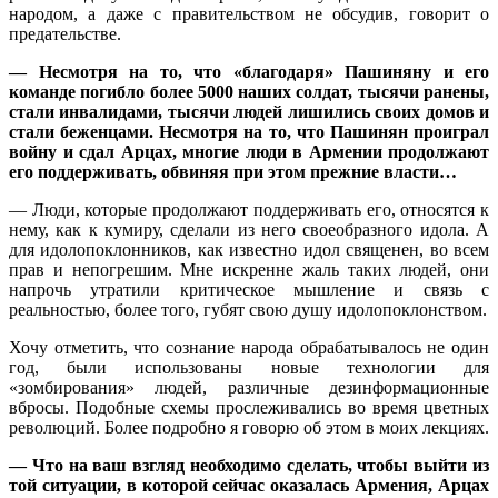
народом, а даже с правительством не обсудив, говорит о
предательстве.
— Несмотря на то, что «благодаря» Пашиняну и его
команде погибло более 5000 наших солдат, тысячи ранены,
стали инвалидами, тысячи людей лишились своих домов и
стали беженцами. Несмотря на то, что Пашинян проиграл
войну и сдал Арцах, многие люди в Армении продолжают
его поддерживать, обвиняя при этом прежние власти…
— Люди, которые продолжают поддерживать его, относятся к
нему, как к кумиру, сделали из него своеобразного идола. А
для идолопоклонников, как известно идол священен, во всем
прав и непогрешим. Мне искренне жаль таких людей, они
напрочь утратили критическое мышление и связь с
реальностью, более того, губят свою душу идолопоклонством.
Хочу отметить, что сознание народа обрабатывалось не один
год, были использованы новые технологии для
«зомбирования» людей, различные дезинформационные
вбросы. Подобные схемы прослеживались во время цветных
революций. Более подробно я говорю об этом в моих лекциях.
— Что на ваш взгляд необходимо сделать, чтобы выйти из
той ситуации, в которой сейчас оказалась Армения, Арцах