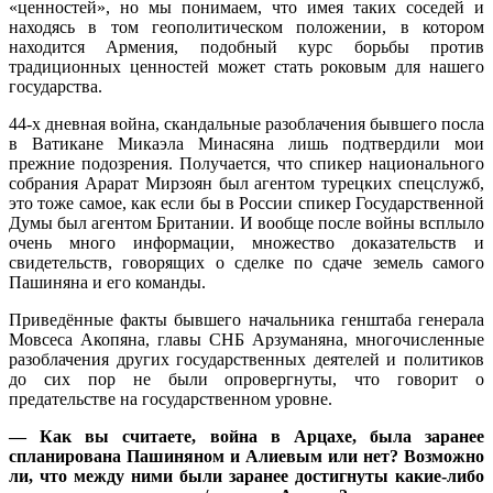
«ценностей», но мы понимаем, что имея таких соседей и
находясь в том геополитическом положении, в котором
находится Армения, подобный курс борьбы против
традиционных ценностей может стать роковым для нашего
государства.
44-х дневная война, скандальные разоблачения бывшего посла
в Ватикане Микаэла Минасяна лишь подтвердили мои
прежние подозрения. Получается, что спикер национального
собрания Арарат Мирзоян был агентом турецких спецслужб,
это тоже самое, как если бы в России спикер Государственной
Думы был агентом Британии. И вообще после войны всплыло
очень много информации, множество доказательств и
свидетельств, говорящих о сделке по сдаче земель самого
Пашиняна и его команды.
Приведённые факты бывшего начальника генштаба генерала
Мовсеса Акопяна, главы СНБ Арзуманяна, многочисленные
разоблачения других государственных деятелей и политиков
до сих пор не были опровергнуты, что говорит о
предательстве на государственном уровне.
— Как вы считаете, война в Арцахе, была заранее
спланирована Пашиняном и Алиевым или нет? Возможно
ли, что между ними были заранее достигнуты какие-либо