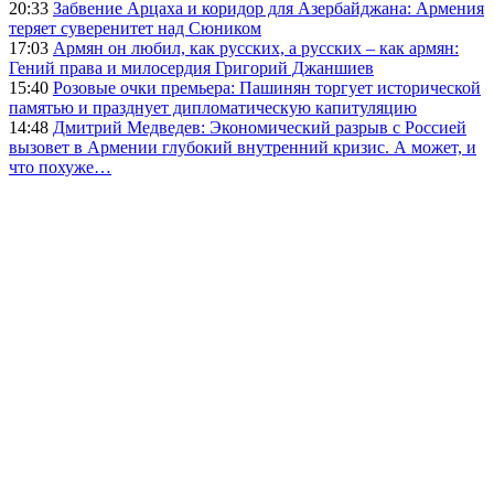
20:33
Забвение Арцаха и коридор для Азербайджана: Армения
теряет суверенитет над Сюником
17:03
Армян он любил, как русских, а русских – как армян:
Гений права и милосердия Григорий Джаншиев
15:40
Розовые очки премьера: Пашинян торгует исторической
памятью и празднует дипломатическую капитуляцию
14:48
Дмитрий Медведев: Экономический разрыв с Россией
вызовет в Армении глубокий внутренний кризис. А может, и
что похуже…