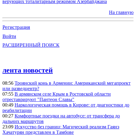
верующих тоталитарным режимом Азербайджана
На главную
Регистрация
Войти
РАСШИРЕННЫЙ ПОИСК
лента новостей
08:56
Троянский конь в Армении: Американский мегапроект
или разведцентр?
07:55
В армянском селе Крым в Ростовской области
отреставрируют "Пантеон Славы"
00:49
Наркологическая помощь в Кирове: от диагностики до
реабилитации
00:27
Комфортные поездки на автобусе: от трансфера до
дальних маршрутов
23:09
Искусство без границ: Магический реализм Гаянэ
Хачатурян представлен в Тамбове