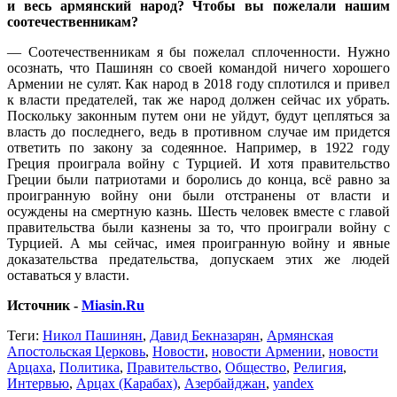
и весь армянский народ? Чтобы вы пожелали нашим
соотечественникам?
— Соотечественникам я бы пожелал сплоченности. Нужно
осознать, что Пашинян со своей командой ничего хорошего
Армении не сулят. Как народ в 2018 году сплотился и привел
к власти предателей, так же народ должен сейчас их убрать.
Поскольку законным путем они не уйдут, будут цепляться за
власть до последнего, ведь в противном случае им придется
ответить по закону за содеянное. Например, в 1922 году
Греция проиграла войну с Турцией. И хотя правительство
Греции были патриотами и боролись до конца, всё равно за
проигранную войну они были отстранены от власти и
осуждены на смертную казнь. Шесть человек вместе с главой
правительства были казнены за то, что проиграли войну с
Турцией. А мы сейчас, имея проигранную войну и явные
доказательства предательства, допускаем этих же людей
оставаться у власти.
Источник -
Miasin.Ru
Теги:
Никол Пашинян
,
Давид Бекназарян
,
Армянская
Апостольская Церковь
,
Новости
,
новости Армении
,
новости
Арцаха
,
Политика
,
Правительство
,
Общество
,
Религия
,
Интервью
,
Арцах (Карабах)
,
Азербайджан
,
yandex