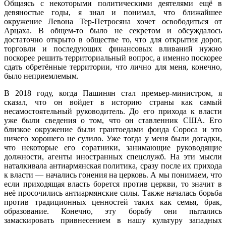
Общаясь с некоторыми политическими деятелями ещё в
девяностые годы, я знал и понимал, что ближайшее
окружение Левона Тер-Петросяна хочет освободиться от
Арцаха. В общем-то было не секретом и обсуждалось
достаточно открыто в обществе то, что для открытия дорог,
торговли и последующих финансовых вливаний нужно
поскорее решить территориальный вопрос, а именно поскорее
сдать обретённые территории, что лично для меня, конечно,
было неприемлемым.
В 2018 году, когда Пашинян стал премьер-министром, я
сказал, что он войдет в историю страны как самый
несамостоятельный руководитель. До его прихода к власти
уже были сведения о том, что он ставленник США. Его
близкое окружение были грантоедами фонда Сороса и это
ничего хорошего не сулило. Уже тогда у меня были догадки,
что некоторые его соратники, занимающие руководящие
должности, агенты иностранных спецслужб. На эти мысли
наталкивала антиармянская политика, сразу после их прихода
к власти — начались гонения на церковь. А мы понимаем, что
если приходящая власть борется против церкви, то значит в
неё просочились антиармянские силы. Также началась борьба
против традиционных ценностей таких как семья, брак,
образование. Конечно, эту борьбу они пытались
замаскировать привнесением в нашу культуру западных