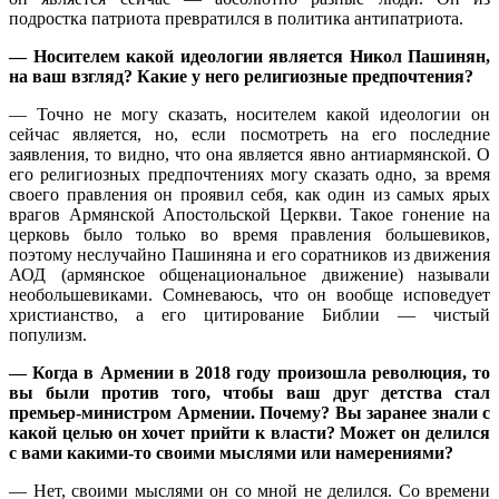
подростка патриота превратился в политика антипатриота.
— Носителем какой идеологии является Никол Пашинян,
на ваш взгляд? Какие у него религиозные предпочтения?
— Точно не могу сказать, носителем какой идеологии он
сейчас является, но, если посмотреть на его последние
заявления, то видно, что она является явно антиармянской. О
его религиозных предпочтениях могу сказать одно, за время
своего правления он проявил себя, как один из самых ярых
врагов Армянской Апостольской Церкви. Такое гонение на
церковь было только во время правления большевиков,
поэтому неслучайно Пашиняна и его соратников из движения
АОД (армянское общенациональное движение) называли
необольшевиками. Сомневаюсь, что он вообще исповедует
христианство, а его цитирование Библии — чистый
популизм.
— Когда в Армении в 2018 году произошла революция, то
вы были против того, чтобы ваш друг детства стал
премьер-министром Армении. Почему? Вы заранее знали с
какой целью он хочет прийти к власти? Может он делился
с вами какими-то своими мыслями или намерениями?
— Нет, своими мыслями он со мной не делился. Со времени