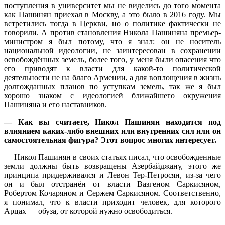
поступления в университет мы не виделись до того момента
как Пашинян приехал в Москву, а это было в 2016 году. Мы
встретились тогда в Церкви, но о политике фактически не
говорили. А против становления Никола Пашиняна премьер-
министром я был потому, что я знал: он не носитель
национальной идеологии, не заинтересован в сохранении
освобождённых земель, более того, у меня были опасения что
его приводят к власти для какой-то политической
деятельности не на благо Армении, а для воплощения в жизнь
долгожданных планов по уступкам земель, так же я был
хорошо знаком с идеологией ближайшего окружения
Пашиняна и его наставников.
— Как вы считаете, Никол Пашинян находится под
влиянием каких-либо внешних или внутренних сил или он
самостоятельная фигура? Этот вопрос многих интересует.
— Никол Пашинян в своих статьях писал, что освобожденные
земли должны быть возвращены Азербайджану, этого же
принципа придерживался и Левон Тер-Петросян, из-за чего
он и был отстранён от власти Вазгеном Саркисяном,
Робертом Кочаряном и Сержем Саркисяном. Соответственно,
я понимал, что к власти приходит человек, для которого
Арцах — обуза, от которой нужно освободиться.