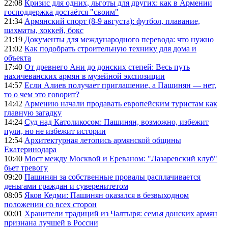
22:08
Кризис для одних, льготы для других: как в Армении
господдержка достаётся "своим"
21:34
Армянский спорт (8-9 августа): футбол, плавание,
шахматы, хоккей, бокс
21:19
Документы для международного перевода: что нужно
21:02
Как подобрать строительную технику для дома и
объекта
17:40
От древнего Ани до донских степей: Весь путь
нахичеванских армян в музейной экспозиции
14:57
Если Алиев получает приглашение, а Пашинян — нет,
то о чем это говорит?
14:42
Армению начали продавать европейским туристам как
главную загадку
14:24
Суд над Католикосом: Пашинян, возможно, избежит
пули, но не избежит истории
12:54
Архитектурная летопись армянской общины
Екатеринодара
10:40
Мост между Москвой и Ереваном: "Лазаревский клуб"
бьет тревогу
09:20
Пашинян за собственные провалы расплачивается
деньгами граждан и суверенитетом
08:05
Яков Кедми: Пашинян оказался в безвыходном
положении со всех сторон
00:01
Хранители традиций из Чалтыря: семья донских армян
признана лучшей в России