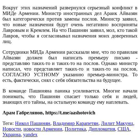
Вокруг этих назначений развернулся серьезный конфликт в
МИДе Армении. Министр иностранных дел Араик Айвазян
был категорически против замены послов. Министр заявил,
что новые назначения будут очень негативно восприняты
Лавровым и Кремлем. На что Пашинян заявил, мол, кто такой
Лавров, чтобы я согласовывал назначения моих доверенных
лиц.
Сотрудники МИДа Армении рассказали мне, что по правилам
Айвазян должен был написать премьеру письмо -
представляю таких-то и таких-то на послов. Однако министр
написал, что представляет таких-то и таких-то на послов,
СОГЛАСНО УСТНОМУ указанию премьер-министра. То
есть, фактически, снял с себя обязательства на будущее.
В команде Пашиняна паника усиливается. Многие начали
понимать, что Пашинян спасает только себя и людей,
знающих его тайны, на остальную команду ему наплевать.
Арам Габрелянов, https://t.me/aashotovich
Теги:
Никол Пашинян
,
Владимир Карапетян
,
Лилит Макунц
,
Новости
,
новости Армении
,
Политика
,
Дипломатия
,
США
,
Украина
,
yandex