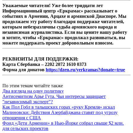
Уважаемые читатели! Уже более тридцати лет
Информационный центр «Еркрамас» рассказывает о
событиях в Армении, Арцахе и армянской Диаспоре. Мы
продолжаем эту работу благодаря поддержке читателей,
которым небезразличны судьба армянского народа и
независимая журналистика. Если вы цените нашу работу
и хотите, чтобы «Еркрамас» продолжал развиваться, вы
можете поддержать проект добровольным взносом.
РЕКВИЗИТЫ ДЛЯ ПОДДЕРЖКИ:
Карта Сбербанка – 2202 2072 1610 0373
Форма для донатов
https://dzen.ru/yerkramas?donate=true
По этим темам читайте также
Два взгляда на одну политику
Антисемитизм Арье Гута. Чьи интересы защищает
"независимый эксперт"?
Как Пол Гобл в талышских горах «руку Кремля» искал
Малиновски: Действия Азербайджана ставят под угрозу
отношения с США
Фонд «Дети Армении» в Нью-Йорке собрал свыше $2 млн.
для сельских проектов