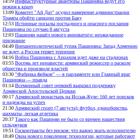
14:19
Инфраструктурные авантюры Пашиняна ведут его
режим к краху
13:09
Комитет "Ай Дат" осудил намерение администрации
Трампа обойти санкции против Баку
12:53
Истинные посылы постыдного и опасного послания
Пашиняна по случаю 8 августа
12:03
Пашинян нашёл нового виноватого: неожиданное
признание
04:49
Внешнеполитический тупик Пашиняна: Запад Армению
не ждет, а Россия теряет терпение
04:16
Война Пашиняна с Арцахом идет даже на стадионах
03:55
Восемь лет ненависти: армянский режиссер о расколе
общества и произволе властей
03:30
"Фабрика фейков" — в парламенте или Главный враг
Пашиняна — правда
01:14
Всемирный совет церквей выразил поддержку
Армянской Апостольской Церкви
00:17
Армянский монастырь на Иссык-Куле: 160 лет поисков
и надежды на успех
21:30
Армянский спорт (7 августа): футбол, единоборства,
шахматы, легкая атлетика
20:37
Такого как Пашинян не было со времен нашествия
сельджуков
19:51
Госконтракты без рисков: что важно знать исполнителю
18:49
Окна нового поколения: технологии, которые работают