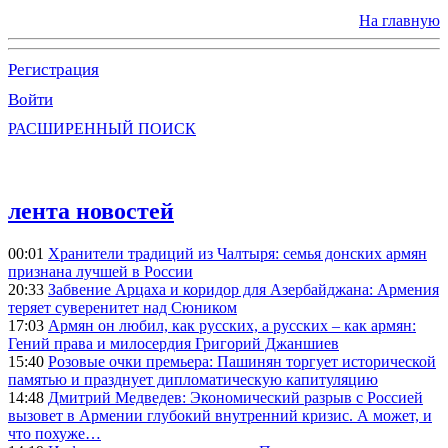
На главную
Регистрация
Войти
РАСШИРЕННЫЙ ПОИСК
лента новостей
00:01
Хранители традиций из Чалтыря: семья донских армян
признана лучшей в России
20:33
Забвение Арцаха и коридор для Азербайджана: Армения
теряет суверенитет над Сюником
17:03
Армян он любил, как русских, а русских – как армян:
Гений права и милосердия Григорий Джаншиев
15:40
Розовые очки премьера: Пашинян торгует исторической
памятью и празднует дипломатическую капитуляцию
14:48
Дмитрий Медведев: Экономический разрыв с Россией
вызовет в Армении глубокий внутренний кризис. А может, и
что похуже…