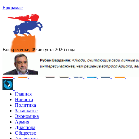
Еркрамас
Воскресенье, 09 августа 2026 года
Главная
Новости
Политика
Закавказье
Экономика
Армия
Диаспора
Общество
Аналитика