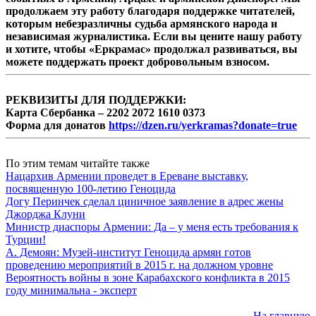
продолжаем эту работу благодаря поддержке читателей,
которым небезразличны судьба армянского народа и
независимая журналистика. Если вы цените нашу работу
и хотите, чтобы «Еркрамас» продолжал развиваться, вы
можете поддержать проект добровольным взносом.
РЕКВИЗИТЫ ДЛЯ ПОДДЕРЖКИ:
Карта Сбербанка – 2202 2072 1610 0373
Форма для донатов
https://dzen.ru/yerkramas?donate=true
По этим темам читайте также
Нацархив Армении проведет в Ереване выставку,
посвященную 100-летию Геноцида
Догу Перинчек сделал циничное заявление в адрес жены
Джорджа Клуни
Министр диаспоры Армении: Да – у меня есть требования к
Турции!
А. Демоян: Музей-институт Геноцида армян готов
проведению мероприятий в 2015 г. на должном уровне
Вероятность войны в зоне Карабахского конфликта в 2015
году минимальна - эксперт
На главную