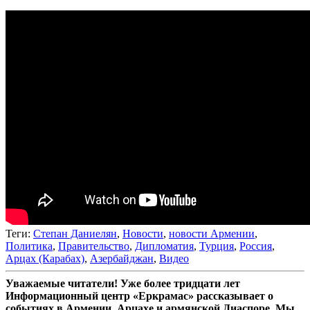
Теги:
Степан Даниелян
,
Новости
,
новости Армении
,
Политика
,
Правительство
,
Дипломатия
,
Турция
,
Россия
,
Арцах (Карабах)
,
Азербайджан
,
Видео
Уважаемые читатели! Уже более тридцати лет
Информационный центр «Еркрамас» рассказывает о
событиях в Армении, Арцахе и армянской Диаспоре. Мы