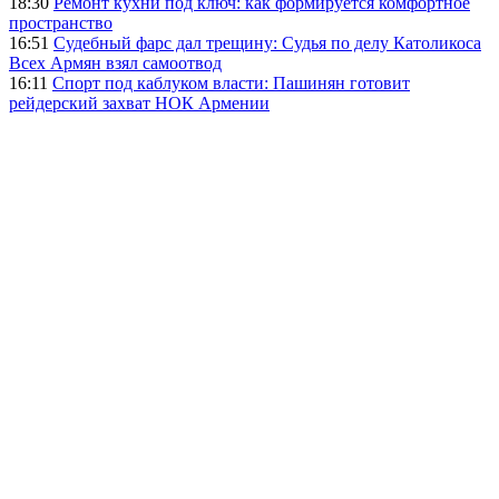
18:30
Ремонт кухни под ключ: как формируется комфортное
пространство
16:51
Судебный фарс дал трещину: Судья по делу Католикоса
Всех Армян взял самоотвод
16:11
Спорт под каблуком власти: Пашинян готовит
рейдерский захват НОК Армении