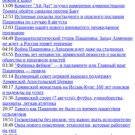
режим к краху
13:09
Комитет "Ай Дат" осудил намерение администрации
Трампа обойти санкции против Баку
12:53
Истинные посылы постыдного и опасного послания
Пашиняна по случаю 8 августа
12:03
Пашинян нашёл нового виноватого: неожиданное
признание
04:49
Внешнеполитический тупик Пашиняна: Запад Армению
не ждет, а Россия теряет терпение
04:16
Война Пашиняна с Арцахом идет даже на стадионах
03:55
Восемь лет ненависти: армянский режиссер о расколе
общества и произволе властей
03:30
"Фабрика фейков" — в парламенте или Главный враг
Пашиняна — правда
01:14
Всемирный совет церквей выразил поддержку
Армянской Апостольской Церкви
00:17
Армянский монастырь на Иссык-Куле: 160 лет поисков
и надежды на успех
21:30
Армянский спорт (7 августа): футбол, единоборства,
шахматы, легкая атлетика
20:37
Такого как Пашинян не было со времен нашествия
сельджуков
19:51
Госконтракты без рисков: что важно знать исполнителю
18:49
Окна нового поколения: технологии, которые работают
на уют