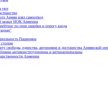
а уют
остранство
сех Армян взял самоотвод
ий захват НОК Армении
 рейтинг по цене ошибки и порогу входа
"хопан"
 реальность Пашиняна
 столом
иту свободы, единства, автономии и достоинства Армянской це
Церкви антиконституционны и антинациональны
ударственности Армении