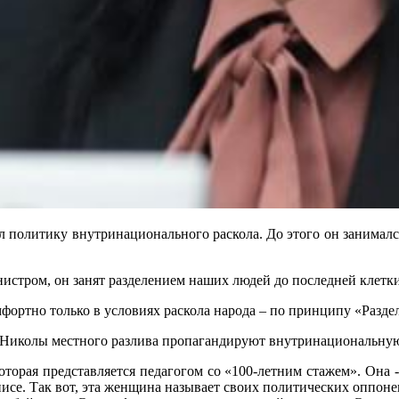
л политику внутринационального раскола. До этого он занималс
инистром, он занят разделением наших людей до последней клетки
омфортно только в условиях раскола народа – по принципу «Разде
 Николы местного разлива пропагандируют внутринациональную
оторая представляется педагогом со «100-летним стажем». Она 
исе. Так вот, эта женщина называет своих политических оппоне