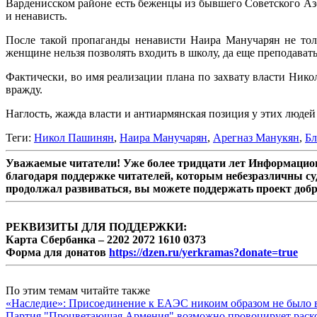
Варденисском районе есть беженцы из бывшего Советского Аз
и ненависть.
После такой пропаганды ненависти Наира Манучарян не толь
женщине нельзя позволять входить в школу, да еще преподават
Фактически, во имя реализации плана по захвату власти Ник
вражду.
Наглость, жажда власти и антиармянская позиция у этих людей 
Теги:
Никол Пашинян
,
Наира Манучарян
,
Арегназ Манукян
,
Бл
Уважаемые читатели! Уже более тридцати лет Информацион
благодаря поддержке читателей, которым небезразличны су
продолжал развиваться, вы можете поддержать проект доб
РЕКВИЗИТЫ ДЛЯ ПОДДЕРЖКИ:
Карта Сбербанка – 2202 2072 1610 0373
Форма для донатов
https://dzen.ru/yerkramas?donate=true
По этим темам читайте также
«Наследие»: Присоединение к ЕАЭС никоим образом не было
Партия "Процветающая Армения" возможно провоцирует раско