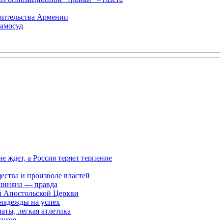
авительства Армении
самосуд
ждет, а Россия теряет терпение
ества и произволе властей
шиняна — правда
й Апостольской Церкви
 надежды на успех
аты, легкая атлетика
жуков