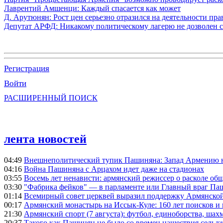
Лаврентий Амшенци: Каждый спасается как может
Д. Арутюнян: Рост цен серьезно отразился на деятельности пр
Депутат АРФД: Никакому политическому лагерю не дозволен 
Регистрация
Войти
РАСШИРЕННЫЙ ПОИСК
лента новостей
04:49
Внешнеполитический тупик Пашиняна: Запад Армению не 
04:16
Война Пашиняна с Арцахом идет даже на стадионах
03:55
Восемь лет ненависти: армянский режиссер о расколе общ
03:30
"Фабрика фейков" — в парламенте или Главный враг Па
01:14
Всемирный совет церквей выразил поддержку Армянско
00:17
Армянский монастырь на Иссык-Куле: 160 лет поисков и
21:30
Армянский спорт (7 августа): футбол, единоборства, шахм
20:37
Такого как Пашинян не было со времен нашествия сельд