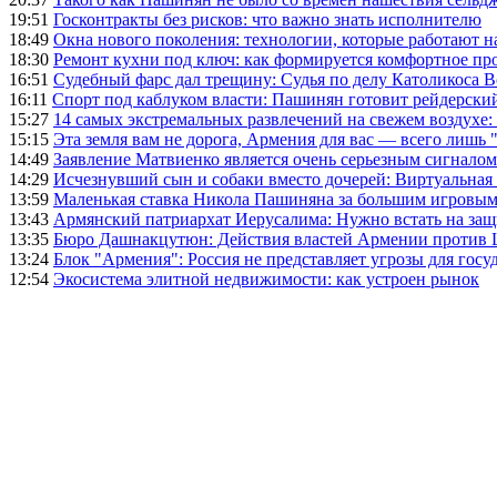
19:51
Госконтракты без рисков: что важно знать исполнителю
18:49
Окна нового поколения: технологии, которые работают н
18:30
Ремонт кухни под ключ: как формируется комфортное пр
16:51
Судебный фарс дал трещину: Судья по делу Католикоса В
16:11
Спорт под каблуком власти: Пашинян готовит рейдерск
15:27
14 самых экстремальных развлечений на свежем воздухе:
15:15
Эта земля вам не дорога, Армения для вас — всего лишь 
14:49
Заявление Матвиенко является очень серьезным сигналом
14:29
Исчезнувший сын и собаки вместо дочерей: Виртуальная
13:59
Маленькая ставка Никола Пашиняна за большим игровым
13:43
Армянский патриархат Иерусалима: Нужно встать на защ
13:35
Бюро Дашнакцутюн: Действия властей Армении против 
13:24
Блок "Армения": Россия не представляет угрозы для гос
12:54
Экосистема элитной недвижимости: как устроен рынок