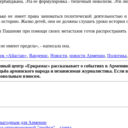
ербайджана. Эта ее формулировка - типичный николизм. Эти л
ко не имеет права заниматься политической деятельностью и 
ь историю. Жалко детей, они не должны слушать уроки истории 
ол Пашинян при помощи своих метастазов готов распространят
не имеют предела», - написала она.
ок «Айастан»
,
Варденис
,
Новости
,
новости Армении
,
Политика
ный центр «Еркрамас» рассказывает о событиях в Армении,
дьба армянского народа и независимая журналистика. Если в
ровольным взносом.
 выгодным для Армении
л оппозиционной "тройки" – газета