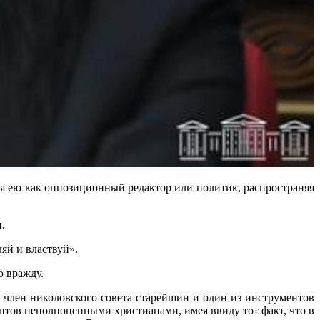
я ею как оппозиционный редактор или политик, распространяя
.
ляй и властвуй».
 вражду.
- член николовского совета старейшин и один из инструментов
нтов неполноценными христианами, имея ввиду тот факт, что в