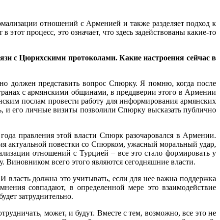
ормализации отношений с Арменией и также разделяет подход к
этот процесс, это означает, что здесь задействованы какие-то
связи с Цюрихскими протоколами. Какие настроения сейчас в
чно должен представить вопрос Спюрку. Я помню, когда после
транах с армянскими общинами, в преддверии этого в Армении
янским послам провести работу для информирования армянских
ть, и его личные визиты позволили Спюрку высказать публично
 года правления этой власти Спюрк разочаровался в Армении.
ния актуальной повестки со Спюрком, ужасный моральный удар,
ализации отношений с Турцией – все это стало формировать у
. Виновником всего этого являются сегодняшние власти.
 И власть должна это учитывать, если для нее важна поддержка
мнения совпадают, в определенной мере это взаимодействие
будет затруднительно.
трудничать, может, и будут. Вместе с тем, возможно, все это не