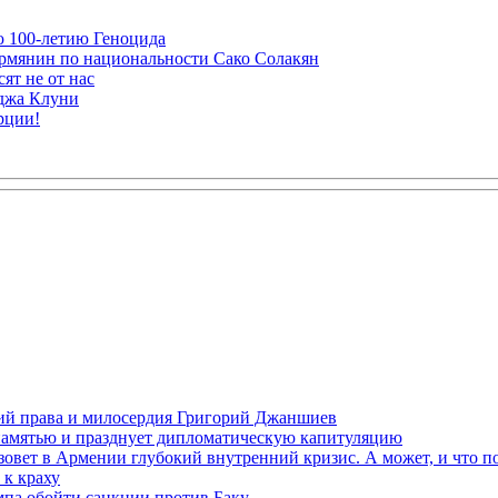
ю 100-летию Геноцида
рмянин по национальности Сако Солакян
ят не от нас
рджа Клуни
рции!
ений права и милосердия Григорий Джаншиев
 памятью и празднует дипломатическую капитуляцию
овет в Армении глубокий внутренний кризис. А может, и что 
к краху
мпа обойти санкции против Баку