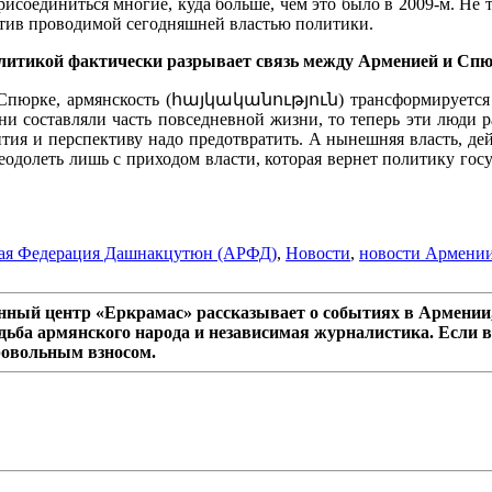
исоединиться многие, куда больше, чем это было в 2009-м. Не т
ротив проводимой сегодняшней властью политики.
 политикой фактически разрывает связь между Арменией и С
в Спюрке, армянскость (հայկականություն) трансформируется 
и составляли часть повседневной жизни, то теперь эти люди р
вития и перспективу надо предотвратить. А нынешняя власть, де
еодолеть лишь с приходом власти, которая вернет политику гос
ая Федерация Дашнакцутюн (АРФД)
,
Новости
,
новости Армени
ный центр «Еркрамас» рассказывает о событиях в Армении,
дьба армянского народа и независимая журналистика. Если в
ровольным взносом.