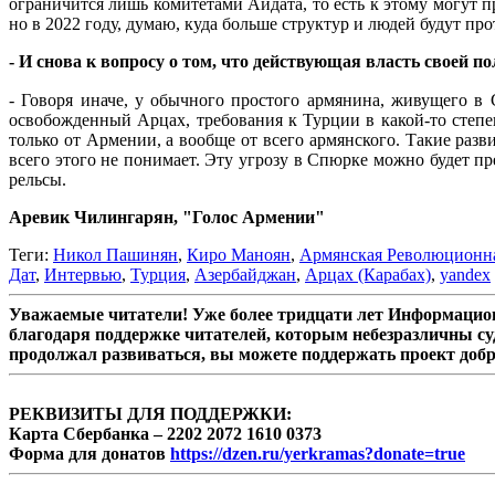
ограничится лишь комитетами Айдата, то есть к этому могут пр
но в 2022 году, думаю, куда больше структур и людей будут п
- И снова к вопросу о том, что действующая власть своей
- Говоря иначе, у обычного простого армянина, живущего 
освобожденный Арцах, требования к Турции в какой-то степен
только от Армении, а вообще от всего армянского. Такие раз
всего этого не понимает. Эту угрозу в Спюрке можно будет пр
рельсы.
Аревик Чилингарян, "Голос Армении"
Теги:
Никол Пашинян
,
Киро Маноян
,
Армянская Революционн
Дат
,
Интервью
,
Турция
,
Азербайджан
,
Арцах (Карабах)
,
yandex
Уважаемые читатели! Уже более тридцати лет Информацион
благодаря поддержке читателей, которым небезразличны су
продолжал развиваться, вы можете поддержать проект доб
РЕКВИЗИТЫ ДЛЯ ПОДДЕРЖКИ:
Карта Сбербанка – 2202 2072 1610 0373
Форма для донатов
https://dzen.ru/yerkramas?donate=true