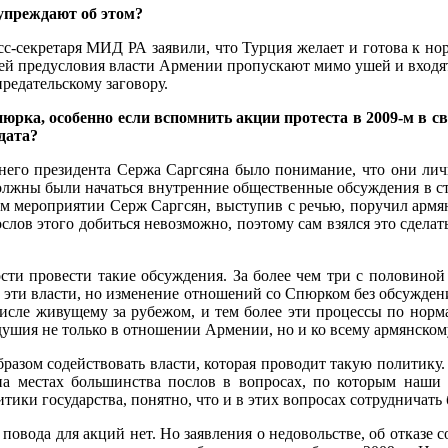
едупреждают об этом?
ресс-секретаря МИД РА заявили, что Турция желает и готова к н
ей предусловия власти Армении пропускают мимо ушей и входят в 
редательскому заговору.
пюрка, особенно если вспомнить акции протеста в 2009-м в 
дата?
дашнего президента Сержа Саргсяна было понимание, что они ли
 должны были начаться внутренние общественные обсуждения в с
том мероприятии Серж Саргсян, выступив с речью, поручил арм
слов этого добиться невозможно, поэтому сам взялся это сдела
ости провести такие обсуждения. За более чем три с половиной
ь эти власти, но изменение отношений со Спюрком без обсужде
исле живущему за рубежом, и тем более эти процессы по норм
шия не только в отношении Армении, но и ко всему армянскому
разом содействовать власти, которая проводит такую политику.
на местах большинства послов в вопросах, по которым наши 
тики государства, понятно, что и в этих вопросах сотрудничать 
повода для акций нет. Но заявления о недовольстве, об отказе со