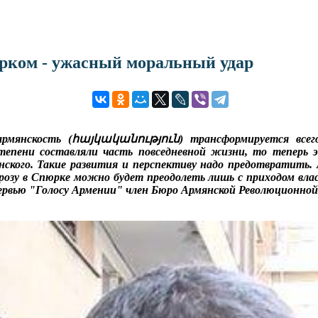
рком - ужасный моральный удар
армянскость (հայկականություն) трансформируется всего
тепени составляли часть повседневной жизни, то теперь э
нского. Такие развития и перспективу надо предотвратить.
розу в Спюрке можно будет преодолеть лишь с приходом влас
нтервью "Голосу Армении" член Бюро Армянской Революционн