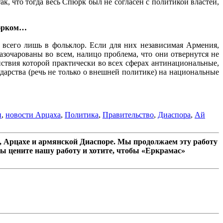
ак, что тогда весь Спюрк был не согласен с политикой властей,
пюрком…
всего лишь в фольклор. Если для них независимая Армения,
азочарованы во всем, налицо проблема, что они отвернутся не
йствия которой практически во всех сферах антинациональные,
ударства (речь не только о внешней политике) на национальные
и
,
новости Арцаха
,
Политика
,
Правительство
,
Диаспора
,
Ай
 Арцахе и армянской Диаспоре. Мы продолжаем эту работу
ы цените нашу работу и хотите, чтобы «Еркрамас»