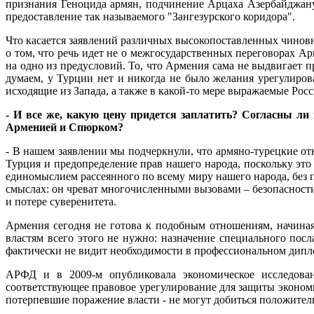
признания Геноцида армян, подчинение Арцаха Азербайджану
предоставление так называемого "Зангезурского коридора".
Что касается заявлений различных высокопоставленных чинов
о том, что речь идет не о межгосударственных переговорах А
на одно из предусловий. То, что Армения сама не выдвигает п
думаем, у Турции нет и никогда не было желания урегулиро
исходящие из Запада, а также в какой-то мере выражаемые Ро
- И все же, какую цену придется заплатить? Согласны ли
Арменией и Спюрком?
- В нашем заявлении мы подчеркнули, что армяно-турецкие о
Турция и предопределение прав нашего народа, поскольку это
единомыслием рассеянного по всему миру нашего народа, без
смыслах: он чреват многочисленными вызовами – безопасност
и потере суверенитета.
Армения сегодня не готова к подобным отношениям, начиная
властям всего этого не нужно: назначение специального пос
фактически не видит необходимости в профессиональном дипло
АРФД и в 2009-м опубликовала экономическое исследован
соответствующее правовое урегулирование для защиты эконом
потерпевшие поражение власти - не могут добиться положитель