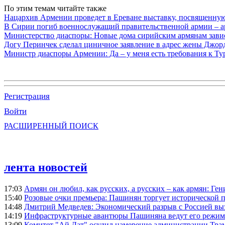
По этим темам читайте также
Нацархив Армении проведет в Ереване выставку, посвященну
В Сирии погиб военнослужащий правительственной армии – а
Министерство диаспоры: Новые дома сирийским армянам завис
Догу Перинчек сделал циничное заявление в адрес жены Джо
Министр диаспоры Армении: Да – у меня есть требования к Ту
Регистрация
Войти
РАСШИРЕННЫЙ ПОИСК
лента новостей
17:03
Армян он любил, как русских, а русских – как армян: Г
15:40
Розовые очки премьера: Пашинян торгует исторической
14:48
Дмитрий Медведев: Экономический разрыв с Россией выз
14:19
Инфраструктурные авантюры Пашиняна ведут его режим 
13:09
Комитет "Ай Дат" осудил намерение администрации Тра