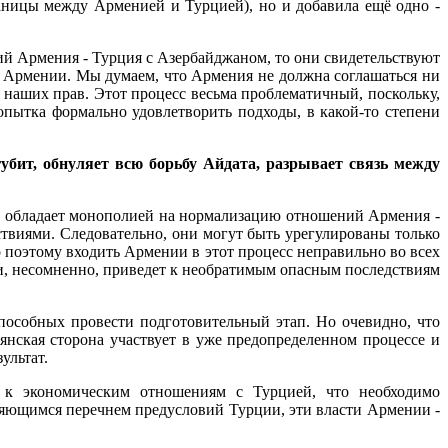
аницы между Арменией и Турцией), но и добавила ещё одно -
й Армения - Турция с Азербайджаном, то они свидетельствуют
ии Армении. Мы думаем, что Армения не должна соглашаться ни
т наших прав. Этот процесс весьма проблематичный, поскольку,
пытка формально удовлетворить подходы, в какой-то степени
убит, обнуляет всю борьбу Айдата, разрывает связь между
не обладает монополией на нормализацию отношений Армения -
ствиями. Следовательно, они могут быть урегулированы только
поэтому входить Армении в этот процесс неправильно во всех
и, несомненно, приведет к необратимым опасным последствиям
пособных провести подготовительный этап. Но очевидно, что
янская сторона участвует в уже предопределенном процессе и
ультат.
е к экономическим отношениям с Турцией, что необходимо
ряющимся перечнем предусловий Турции, эти власти Армении -