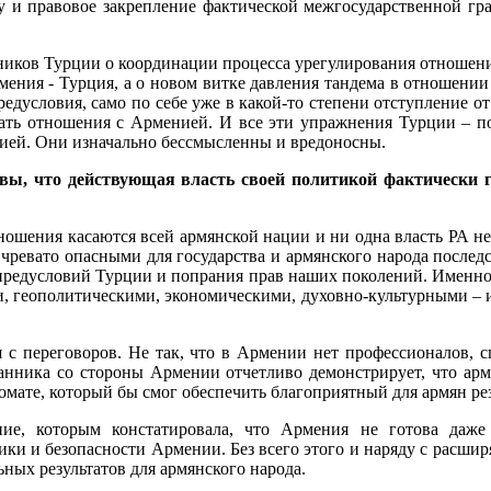
 и правовое закрепление фактической межгосударственной гр
ников Турции о координации процесса урегулирования отношени
рмения - Турция, а о новом витке давления тандема в отношен
редусловия, само по себе уже в какой-то степени отступление о
вать отношения с Арменией. И все эти упражнения Турции – по
ссией. Они изначально бессмысленны и вредоносны.
 вы, что действующая власть своей политикой фактически г
тношения касаются всей армянской нации и ни одна власть РА 
 чревато опасными для государства и армянского народа послед
 предусловий Турции и попрания прав наших поколений. Именно 
и, геополитическими, экономическими, духовно-культурными – 
 с переговоров. Не так, что в Армении нет профессионалов, с
ланника со стороны Армении отчетливо демонстрирует, что арм
мате, который бы смог обеспечить благоприятный для армян рез
ие, которым констатировала, что Армения не готова даж
ики и безопасности Армении. Без всего этого и наряду с расши
ных результатов для армянского народа.