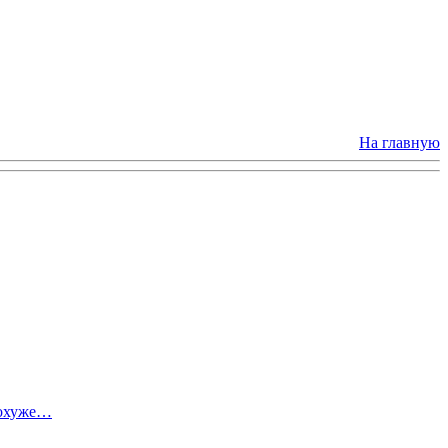
На главную
похуже…