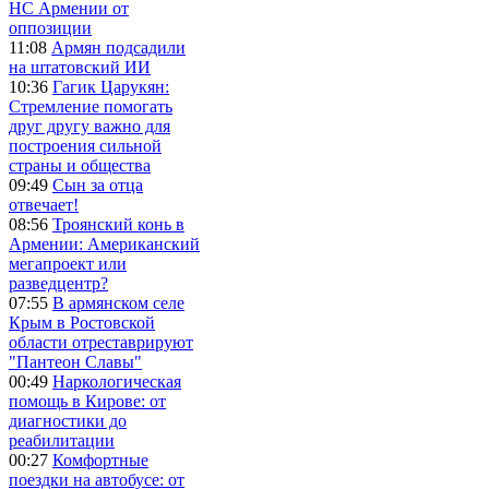
НС Армении от
оппозиции
11:08
Армян подсадили
на штатовский ИИ
10:36
Гагик Царукян:
Стремление помогать
друг другу важно для
построения сильной
страны и общества
09:49
Сын за отца
отвечает!
08:56
Троянский конь в
Армении: Американский
мегапроект или
разведцентр?
07:55
В армянском селе
Крым в Ростовской
области отреставрируют
"Пантеон Славы"
00:49
Наркологическая
помощь в Кирове: от
диагностики до
реабилитации
00:27
Комфортные
поездки на автобусе: от