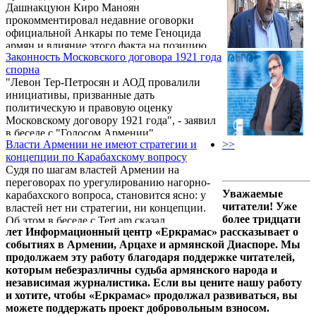
Дашнакцуюн Киро Маноян
державой. Во-вторых (и это главная
прокомментировал недавние оговорки
особенность), в этом году эксперты
официальной Анкары по теме Геноцида
фиксируют беспрецедентный факт: на фоне
армян и влияние этого факта на позицию
достаточно большой вероятности
Законность Московского договора 1921 года
США.
признания Геноцида Джо Байденом
спорна
препятствия этому заметны со ...
"Левон Тер-Петросян и АОД провалили
инициативы, призванные дать
политическую и правовую оценку
Московскому договору 1921 года", - заявил
в беседе с "Голосом Армении"
Власти Армении не имеют стратегии и
>>
руководитель офиса Ай Дат и по
концепции по Карабахскому вопросу
политическим вопросам Бюро АРФД Киро
Судя по шагам властей Армении на
Маноян.
переговорах по урегулированию нагорно-
Уважаемые
карабахского вопроса, становится ясно: у
читатели! Уже
властей нет ни стратегии, ни концепции.
более тридцати
Об этом в беседе с Tert.am сказал
лет Информационный центр «Еркрамас» рассказывает о
ответственный по политическим вопросам
событиях в Армении, Арцахе и армянской Диаспоре. Мы
Бюро АРФ «Дашнакцутюн» Киро Маноян. .
продолжаем эту работу благодаря поддержке читателей,
которым небезразличны судьба армянского народа и
независимая журналистика. Если вы цените нашу работу
и хотите, чтобы «Еркрамас» продолжал развиваться, вы
можете поддержать проект добровольным взносом.