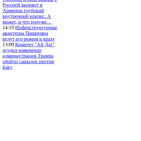
Россией вызовет в
Армении глубокий
внутренний кризис. А
может, и что похуже…
14:19
Инфраструктурные
авантюры Пашиняна
ведут его режим к краху
13:09
Комитет "Ай Дат"
осудил намерение
администрации Трампа
обойти санкции против
Баку