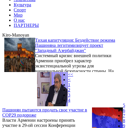
Культура
Спорт
Мир
О нас
ПАРТНЕРЫ
Kiro-Manoyan
Тихая капитуляция: Бездействие режима
Пашиняна легитимизирует проект
"Западный Азербайджан"
Системный кризис внешней политики
Армении приобрел характер
экзистенциальной угрозы для
национальной безопасности страны. На
<<
фоне агрессивного продвижения
<
Азербайджаном концепции так
1
называемого «Западного Азербайджана»,
2
под которой в Баку открыто подразумевают
3
суверенную территорию Республики
4
Армения, действующее армянское
5
руководство во главе с премьер-министром
Пашинян пытаются продать свое участие в
6
Николом Пашиняном демонстрирует
COP29 подороже
7
парализующую пассивность. Пока
Власти Армении настроены принять
8
азербайджанская дипломатия и лоббистские
участие в 29-ой сессии Конференции
9
структуры последовательно