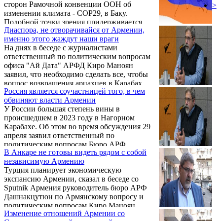
сторон Рамочной конвенции ООН об
>
интернационализируют ...
изменении климата - COP29, в Баку.
Подобной точки зрения придерживается
Диаспора, не отворачивайся от Армении,
член Бюро АРФ “Дашнакцутюн”, глава
именно этого жаждут наши враги
офиса “Ай Дат” Киро Маноян.
На днях в беседе с журналистами
ответственный по политическим вопросам
офиса "Ай Дата" АРФД Киро Маноян
заявил, что необходимо сделать все, чтобы
вопрос возвращения арцахцев в Карабах
Россия является соучастницей того, в чем
оставался в международной повестке.
обвиняют власти Армении
У России большая степень вины в
происшедшем в 2023 году в Нагорном
Карабахе. Об этом во время обсуждения 29
апреля заявил ответственный по
политическим вопросам Бюро АРФ
В Анкаре не готовы видеть рядом с собой
Дашнакцутюн Киро Маноян.
независимую Армению
Турция планирует экономическую
экспансию Армении, сказал в беседе со
Sputnik Армения руководитель бюро АРФ
Дашнакцутюн по Армянскому вопросу и
политическим вопросам Киро Маноян,
Изменение отношений Армении со
комментируя начало армяно-турецкого