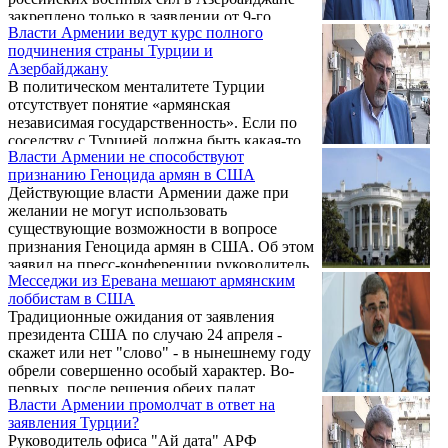
закреплено только в заявлении от 9-го
Власти Армении ведут курс полного
ноября, но поставлена задача подписать как
подчинения страны Турции и
минимум двусторонний договор РФ –
Азербайджану
Азербайджан, чтобы более обстоятельно
В политическом менталитете Турции
закрепить полномочия российских
отсутствует понятие «армянская
миротворческих сил. Такое мнение
независимая государственность». Если по
высказал сегодня на пресс-конференции
соседству с Турцией должна быть какая-то
руководитель офиса «Ай дата» и по
Власти Армении не способствуют
армянская государственность, то в
политическим вопросам Бюро АРФД Киро
признанию Геноцида армян в США
политическом мышлении Турции это
Манояном, касаясь ...
Действующие власти Армении даже при
подразумевает зависимость от них, заявил
желании не могут использовать
сегодня на пресс-конференции
существующие возможности в вопросе
руководитель офиса «Ай дата» и по
признания Геноцида армян в США. Об этом
политическим вопросам Бюро АРФД Киро
заявил на пресс-конференции руководитель
Маноян.
Месседжи из Еревана мешают армянским
центрального офиса Ай Дата и по
лоббистам в США
политическим вопросам АРФД Киро
Традиционные ожидания от заявления
Маноян.
президента США по случаю 24 апреля -
скажет или нет "слово" - в нынешнему году
обрели совершенно особый характер. Во-
первых, после решения обеих палат
Власти Армении промолчат в ответ на
Конгресса в декабре 2019 года это слово
заявления Турции?
будет означать завершение процесса
Руководитель офиса "Ай дата" АРФ
признания Геноцида крупнейшей мировой