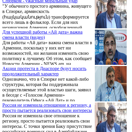
Спюрком - ужасный моральный удар
диалога. Напомним, первая встреча
"У обычного простого армянина, живущего
спецпредставителей Армении Рубена
в Спюрке, армянскость
Рубиняна и Турции Сердара Кылыча
(հայկականություն) трансформируется
состоялась 14 января в Москве.
всего лишь в фольклор. Если для них
независимая Армения, освобожденный
Для успешной работы «Ай дата» важна
Арцах, требования к Турции в какой-то
смена власти (видео)
степени составляли часть повседневной
Для работы «Ай дата» важна смена власти в
жизни, то теперь эти люди разочарованы во
Армении, поскольку у них нет ни
всем, налицо проблема, что они отвернутся
возможностей, ни желания изменить свою
не только от Армении, а вообще от всего
политику к лучшему. Об этом, как сообщает
армянского. Такие развития и перспективу
Новости Армении - NEWS.am, на
надо предотвратить. А нынешняя власть,
Акции протеста в Диаспоре будут носить
конференции комитетов и офисов «Ай
действия которой практически во всех
продолжительный характер
дата» АРФ Дашнакцутюн 29 ноября заявил
сферах антинациональные, ...
Однозначно, что в Спюрке нет какой-либо
ответственный офиса «Ай дата» и по
структуры, которая бы поддерживала
политическим вопросам Киро Маноян.
осуществляемые этой властью шаги, заявил
в беседе с «Голосом Армении»
руководитель Офиса «Ай Дат» и по
Россия не изменила отношение к региону, а
политическим вопросам Бюро АРФ
просто пытается реализовать свои интересы
«Дашнакцутюн» Киро Маноян.
Россия не изменила свое отношение к
региону, просто пытается реализовать свои
интересы. С точки зрения Баку присутствие
российских военных сил в Азербайджане