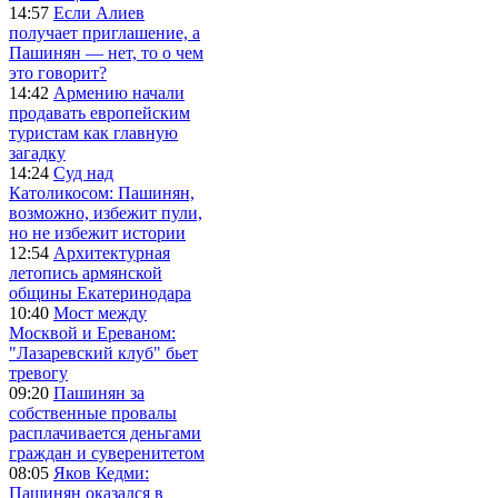
14:57
Если Алиев
получает приглашение, а
Пашинян — нет, то о чем
это говорит?
14:42
Армению начали
продавать европейским
туристам как главную
загадку
14:24
Суд над
Католикосом: Пашинян,
возможно, избежит пули,
но не избежит истории
12:54
Архитектурная
летопись армянской
общины Екатеринодара
10:40
Мост между
Москвой и Ереваном:
"Лазаревский клуб" бьет
тревогу
09:20
Пашинян за
собственные провалы
расплачивается деньгами
граждан и суверенитетом
08:05
Яков Кедми:
Пашинян оказался в