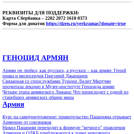
РЕКВИЗИТЫ ДЛЯ ПОДДЕРЖКИ:
Карта Сбербанка – 2202 2072 1610 0373
Форма для донатов
https://dzen.ru/yerkramas?donate=true
ГЕНОЦИД АРМЯН
Армян он любил, как русских, а русских – как армян: Гений
права и милосердия Григорий Джаншиев
Связанная со спецслужбами Турции Лилит Мкртчян
прочитала лекцию в Музее-институте Геноцида армян
Четыре этапа армянского Ливана: Что происходит с одной из
старейших армянских общин мира
Армия
Курс на самоуничтожение: правительство Пашиняна отрывает
Армению от союзников
Никол Пашинян переходит к формуле "вечного" правления
Армения и ОДКБ приближаются к точке невозврата