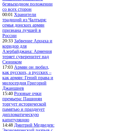
безвыходном положении
со всех сторон
00:01
Хранители
традиций из Чалтыря:
семья донских армян
признана лучшей в
России
20:33
Забвение Арцаха и
коридор для
Азербайджана: Армения
теряет суверенитет над
Сюником
17:03
Армян он любил,
как русских, а русских –
как армян: Гений права и
милосердия Григорий
Джаншиев
15:40
Розовые очки
премьера: Пашинян
торгует исторической
памятью и празднует
дипломатическую
капитуляцию
14:48
Дмитрий Медведев:
Экономический разрыв с