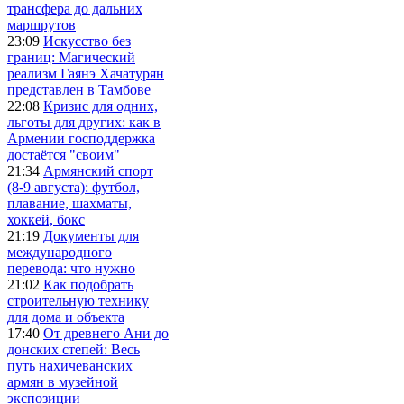
трансфера до дальних
маршрутов
23:09
Искусство без
границ: Магический
реализм Гаянэ Хачатурян
представлен в Тамбове
22:08
Кризис для одних,
льготы для других: как в
Армении господдержка
достаётся "своим"
21:34
Армянский спорт
(8-9 августа): футбол,
плавание, шахматы,
хоккей, бокс
21:19
Документы для
международного
перевода: что нужно
21:02
Как подобрать
строительную технику
для дома и объекта
17:40
От древнего Ани до
донских степей: Весь
путь нахичеванских
армян в музейной
экспозиции