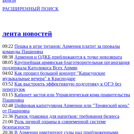
Войти
РАСШИРЕННЫЙ ПОИСК
лента новостей
09:22
Пешка в игре титанов: Армения платит за провалы
команды Пашиняна
08:38
Армения и ОДКБ приближаются к точке невозврата
08:05
Крупнейшая армянская благотворительная организация
поддержала Католикоса Всех Армян
04:02
Как прошел большой концерт "Карасунские
музыкальные вечера" в Краснодаре
03:52
Как выстроить эффективную подготовку к ОГЭ без
перегрузок
03:15
Кабинет застоя или Управленческая кома правительства
Пашиняна
02:48
Цифровая капитуляция Армении или "Троянский конь"
от Пашиняна
21:36
Рынок упаковки для напитков: требования бизнеса
21:00
Роль личной охраны в современной системе
безопасности
20:36
В Армении имитируют суды над приближенными