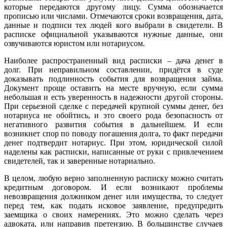
которые передаются другому лицу. Сумма обозначается
прописью или числами. Отмечаются сроки возвращения, дата,
данные и подписи тех людей кого выбрали в свидетели. В
расписке официальной указываются нужные данные, они
озвучиваются юристом или нотариусом.
Наиболее распространенный вид расписки – дача денег в
долг. При неправильном составлении, придётся в суде
доказывать подлинность события для возвращения займа.
Документ проще оставить на месте вручную, если сумма
небольшая и есть уверенность в надежности другой стороны.
При серьезной сделке с передачей крупной суммы денег, без
нотариуса не обойтись, и это своего рода безопасность от
негативного развития события в дальнейшем. И если
возникнет спор по поводу погашения долга, то факт передачи
денег подтвердит нотариус. При этом, юридической силой
наделены как расписки, написанные от руки с привлечением
свидетелей, так и заверенные нотариально.
В целом, любую верно заполненную расписку можно считать
кредитным договором. И если возникают проблемы
невозвращения должником денег или имущества, то следует
перед тем, как подать исковое заявление, предупредить
заемщика о своих намерениях. Это можно сделать через
адвоката, или направив претензию. В большинстве случаев