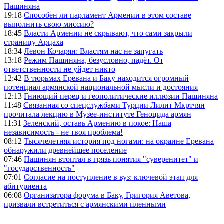
Пашиняна
19:18
Способен ли парламент Армении в этом составе
выполнить свою миссию?
18:45
Власти Армении не скрывают, что сами закрыли
страницу Арцаха
18:34
Левон Кочарян: Властям нас не запугать
13:18
Режим Пашиняна, безусловно, падёт. От
ответственности не уйдет никто
12:42
В тюрьмах Еревана и Баку находится огромный
потенциал армянской национальной мысли и достояния
12:13
Гниющий перец и геополитические иллюзии Пашиняна
11:48
Связанная со спецслужбами Турции Лилит Мкртчян
прочитала лекцию в Музее-институте Геноцида армян
11:31
Зеленский, оставь Армению в покое: Наша
независимость - не твоя проблема!
08:12
Тысячелетняя история под ногами: на окраине Еревана
обнаружили древнейшее поселение
07:46
Пашинян втоптал в грязь понятия "суверенитет" и
"государственность"
07:01
Согласие на поступление в вуз: ключевой этап для
абитуриента
06:08
Организатора форума в Баку, Григория Аветова,
призвали встретиться с армянскими пленными