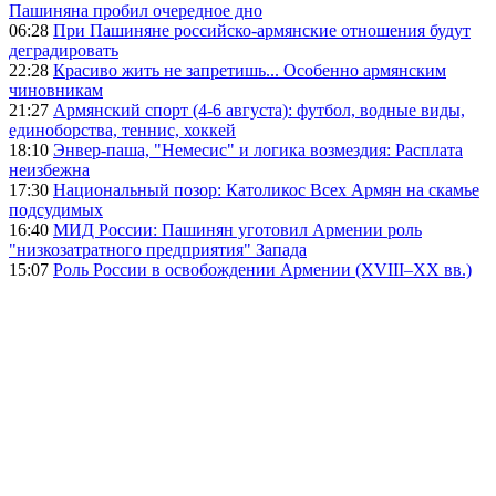
Пашиняна пробил очередное дно
06:28
При Пашиняне российско-армянские отношения будут
деградировать
22:28
Красиво жить не запретишь... Особенно армянским
чиновникам
21:27
Армянский спорт (4-6 августа): футбол, водные виды,
единоборства, теннис, хоккей
18:10
Энвер-паша, "Немесис" и логика возмездия: Расплата
неизбежна
17:30
Национальный позор: Католикос Всех Армян на скамье
подсудимых
16:40
МИД России: Пашинян уготовил Армении роль
"низкозатратного предприятия" Запада
15:07
Роль России в освобождении Армении (XVIII–XX вв.)