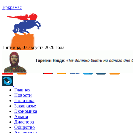
Еркрамас
Пятница, 07 августа 2026 года
Главная
Новости
Политика
Закавказье
Экономика
Армия
Диаспора
Общество
Аналитика