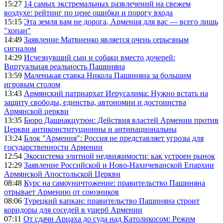
15:27
14 самых экстремальных развлечений на свежем
воздухе: рейтинг по цене ошибки и порогу входа
15:15
Эта земля вам не дорога, Армения для вас — всего лишь
"хопан"
14:49
Заявление Матвиенко является очень серьезным
сигналом
14:29
Исчезнувший сын и собаки вместо дочерей:
Виртуальная реальность Пашиняна
13:59
Маленькая ставка Никола Пашиняна за большим
игровым столом
13:43
Армянский патриархат Иерусалима: Нужно встать на
защиту свободы, единства, автономии и достоинства
Армянской церкви
13:35
Бюро Дашнакцутюн: Действия властей Армении против
Церкви антиконституционны и антинациональны
13:24
Блок "Армения": Россия не представляет угрозы для
государственности Армении
12:54
Экосистема элитной недвижимости: как устроен рынок
12:29
Заявление Российской и Ново-Нахичеванской Епархии
Армянской Апостольской Церкви
08:48
Курс на самоуничтожение: правительство Пашиняна
отрывает Армению от союзников
08:06
Турецкий капкан: правительство Пашиняна строит
коридоры для соседей в ущерб Армении
07:11
От сдачи Арцаха до суда над Католикосом: Режим