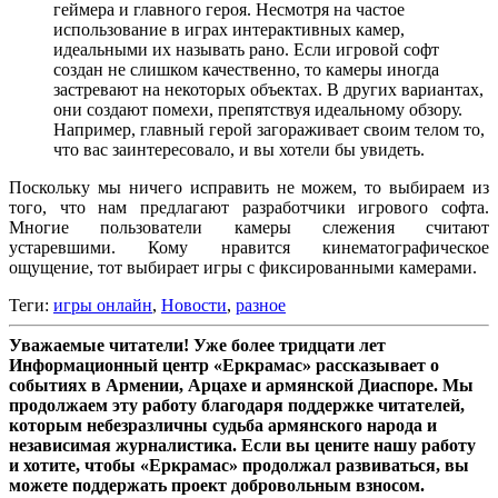
геймера и главного героя. Несмотря на частое
использование в играх интерактивных камер,
идеальными их называть рано. Если игровой софт
создан не слишком качественно, то камеры иногда
застревают на некоторых объектах. В других вариантах,
они создают помехи, препятствуя идеальному обзору.
Например, главный герой загораживает своим телом то,
что вас заинтересовало, и вы хотели бы увидеть.
Поскольку мы ничего исправить не можем, то выбираем из
того, что нам предлагают разработчики игрового софта.
Многие пользователи камеры слежения считают
устаревшими. Кому нравится кинематографическое
ощущение, тот выбирает игры с фиксированными камерами.
Теги:
игры онлайн
,
Новости
,
разное
Уважаемые читатели! Уже более тридцати лет
Информационный центр «Еркрамас» рассказывает о
событиях в Армении, Арцахе и армянской Диаспоре. Мы
продолжаем эту работу благодаря поддержке читателей,
которым небезразличны судьба армянского народа и
независимая журналистика. Если вы цените нашу работу
и хотите, чтобы «Еркрамас» продолжал развиваться, вы
можете поддержать проект добровольным взносом.