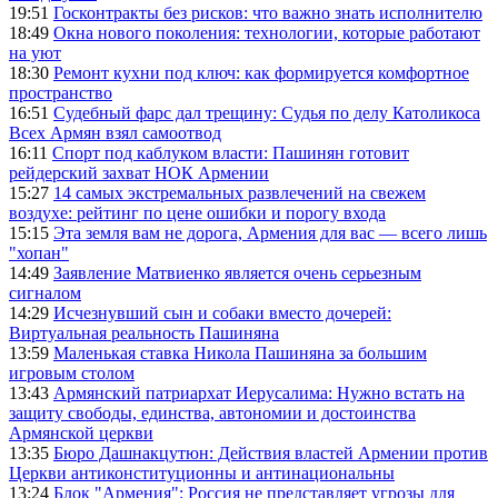
19:51
Госконтракты без рисков: что важно знать исполнителю
18:49
Окна нового поколения: технологии, которые работают
на уют
18:30
Ремонт кухни под ключ: как формируется комфортное
пространство
16:51
Судебный фарс дал трещину: Судья по делу Католикоса
Всех Армян взял самоотвод
16:11
Спорт под каблуком власти: Пашинян готовит
рейдерский захват НОК Армении
15:27
14 самых экстремальных развлечений на свежем
воздухе: рейтинг по цене ошибки и порогу входа
15:15
Эта земля вам не дорога, Армения для вас — всего лишь
"хопан"
14:49
Заявление Матвиенко является очень серьезным
сигналом
14:29
Исчезнувший сын и собаки вместо дочерей:
Виртуальная реальность Пашиняна
13:59
Маленькая ставка Никола Пашиняна за большим
игровым столом
13:43
Армянский патриархат Иерусалима: Нужно встать на
защиту свободы, единства, автономии и достоинства
Армянской церкви
13:35
Бюро Дашнакцутюн: Действия властей Армении против
Церкви антиконституционны и антинациональны
13:24
Блок "Армения": Россия не представляет угрозы для