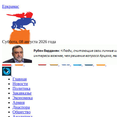
Еркрамас
Суббота, 08 августа 2026 года
Главная
Новости
Политика
Закавказье
Экономика
Армия
Диаспора
Общество
Аналитика