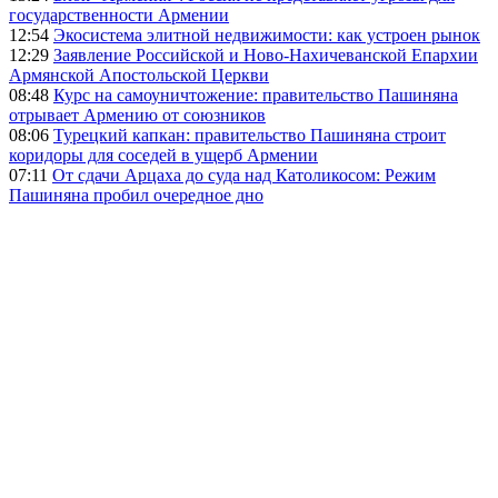
государственности Армении
12:54
Экосистема элитной недвижимости: как устроен рынок
12:29
Заявление Российской и Ново-Нахичеванской Епархии
Армянской Апостольской Церкви
08:48
Курс на самоуничтожение: правительство Пашиняна
отрывает Армению от союзников
08:06
Турецкий капкан: правительство Пашиняна строит
коридоры для соседей в ущерб Армении
07:11
От сдачи Арцаха до суда над Католикосом: Режим
Пашиняна пробил очередное дно