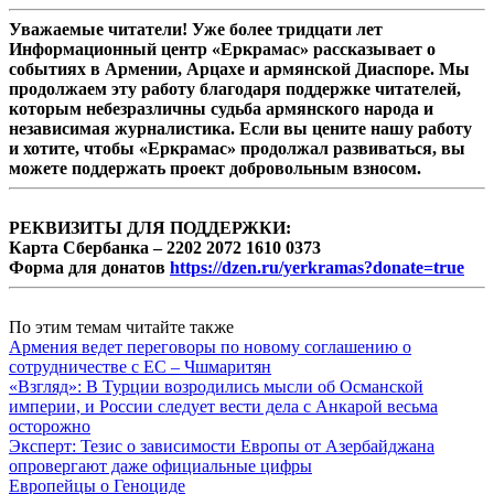
Уважаемые читатели! Уже более тридцати лет
Информационный центр «Еркрамас» рассказывает о
событиях в Армении, Арцахе и армянской Диаспоре. Мы
продолжаем эту работу благодаря поддержке читателей,
которым небезразличны судьба армянского народа и
независимая журналистика. Если вы цените нашу работу
и хотите, чтобы «Еркрамас» продолжал развиваться, вы
можете поддержать проект добровольным взносом.
РЕКВИЗИТЫ ДЛЯ ПОДДЕРЖКИ:
Карта Сбербанка – 2202 2072 1610 0373
Форма для донатов
https://dzen.ru/yerkramas?donate=true
По этим темам читайте также
Армения ведет переговоры по новому соглашению о
сотрудничестве с ЕС – Чшмаритян
«Взгляд»: В Турции возродились мысли об Османской
империи, и России следует вести дела с Анкарой весьма
осторожно
Эксперт: Тезис о зависимости Европы от Азербайджана
опровергают даже официальные цифры
Европейцы о Геноциде