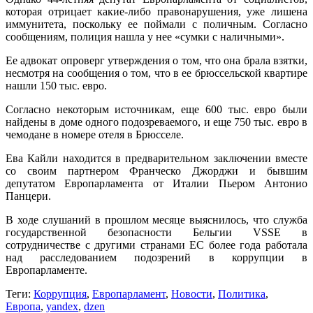
которая отрицает какие-либо правонарушения, уже лишена
иммунитета, поскольку ее поймали с поличным. Согласно
сообщениям, полиция нашла у нее «сумки c наличными».
Ее адвокат опроверг утверждения о том, что она брала взятки,
несмотря на сообщения о том, что в ее брюссельской квартире
нашли 150 тыс. евро.
Согласно некоторым источникам, еще 600 тыс. евро были
найдены в доме одного подозреваемого, и еще 750 тыс. евро в
чемодане в номере отеля в Брюсселе.
Ева Кайли находится в предварительном заключении вместе
со своим партнером Франческо Джорджи и бывшим
депутатом Европарламента от Италии Пьером Антонио
Панцери.
В ходе слушаний в прошлом месяце выяснилось, что служба
государственной безопасности Бельгии VSSE в
сотрудничестве с другими странами ЕС более года работала
над расследованием подозрений в коррупции в
Европарламенте.
Теги:
Коррупция
,
Европарламент
,
Новости
,
Политика
,
Европа
,
yandex
,
dzen