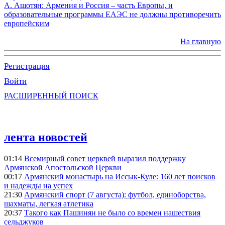
А. Ашотян: Армения и Россия – часть Европы, и
образовательные программы ЕАЭС не должны противоречить
европейским
На главную
Регистрация
Войти
РАСШИРЕННЫЙ ПОИСК
лента новостей
01:14
Всемирный совет церквей выразил поддержку
Армянской Апостольской Церкви
00:17
Армянский монастырь на Иссык-Куле: 160 лет поисков
и надежды на успех
21:30
Армянский спорт (7 августа): футбол, единоборства,
шахматы, легкая атлетика
20:37
Такого как Пашинян не было со времен нашествия
сельджуков