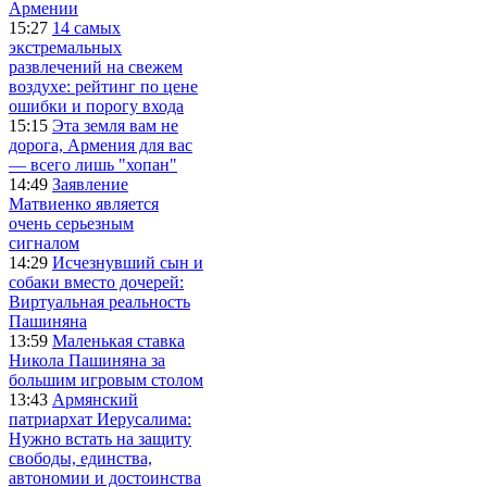
Армении
15:27
14 самых
экстремальных
развлечений на свежем
воздухе: рейтинг по цене
ошибки и порогу входа
15:15
Эта земля вам не
дорога, Армения для вас
— всего лишь "хопан"
14:49
Заявление
Матвиенко является
очень серьезным
сигналом
14:29
Исчезнувший сын и
собаки вместо дочерей:
Виртуальная реальность
Пашиняна
13:59
Маленькая ставка
Никола Пашиняна за
большим игровым столом
13:43
Армянский
патриархат Иерусалима:
Нужно встать на защиту
свободы, единства,
автономии и достоинства