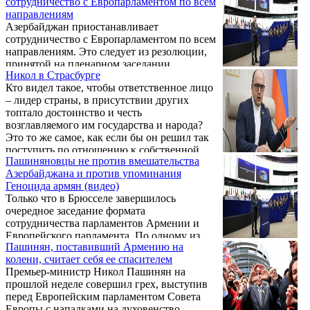
сотрудничество с Европарламентом по всем
относятся к возвращению, защите
Родину.
направлениям
культурного наследия, применению мер
Азербайджан приостанавливает
ответственности и освобождению
сотрудничество с Европарламентом по всем
заложников (статьи 12 и 13).
направлениям. Это следует из резолюции,
принятой на пленарном заседании
Никол в Страсбурге
парламента Азербайджана. Как сообщают
Кто видел такое, чтобы ответственное лицо
бакинские СМИ, участие парламента в
– лидер страны, в присутствии других
деятельности Комитета по парламентскому
топтало достоинство и честь
сотрудничеству Европейского союза и
возглавляемого им государства и народа?
Азербайджана прекращено.
Это то же самое, как если бы он решил так
поступить по отношению к собственной
Пашиняновцы не против вмешательства
семье, рассказывая коллегам, что жена
Азербайджана и против упоминания
распутная, старший сын — наркоман, дочь
Геноцида армян (видео)
— легкомысленная, другая – ветреная, и так
Только что в Брюсселе завершилось
далее. Человеку, выносящему «грязное
очередное заседание формата
бельё» из своего дома, тем более
сотрудничества парламентов Армении и
высокопоставленному чиновнику, можно
Европейского парламента. По одному из
навесить разные ярлыки, но общее
Пашинян, поставивший Армению на
предложений — призвать власти
определение даёт ...
колени, считает себя ее спасителем
Азербайджана воздержаться от заявлений,
Премьер-министр Никол Пашинян на
касающихся внутренних вопросов Армении
прошлой неделе совершил грех, выступив
— депутаты фракции «Гражданский
перед Европейским парламентом Совета
договор» воздержались при голосовании.
Европы с нападками на духовенство