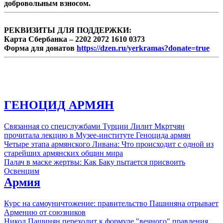
добровольным взносом.
Европейском парламенте заявил Никол
Пашинян.
РЕКВИЗИТЫ ДЛЯ ПОДДЕРЖКИ:
Карта Сбербанка – 2202 2072 1610 0373
Форма для донатов
https://dzen.ru/yerkramas?donate=true
ГЕНОЦИД АРМЯН
Связанная со спецслужбами Турции Лилит Мкртчян
прочитала лекцию в Музее-институте Геноцида армян
Четыре этапа армянского Ливана: Что происходит с одной из
старейших армянских общин мира
Палач в маске жертвы: Как Баку пытается присвоить
Освенцим
Армия
Курс на самоуничтожение: правительство Пашиняна отрывает
Армению от союзников
Никол Пашинян переходит к формуле "вечного" правления