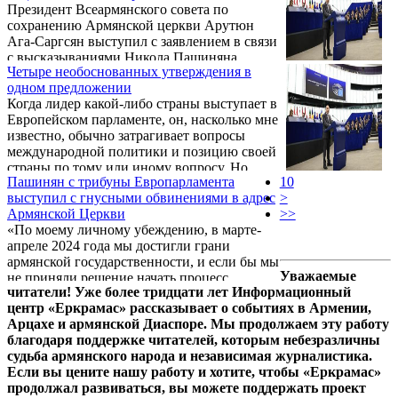
Президент Всеармянского совета по
Реальная причина заключалась в том, что
сохранению Армянской церкви Арутюн
аплодировавшие евродепутаты были в
Ага-Саргсян выступил с заявлением в связи
восторге от самих себя, от своей
с высказываниями Никола Пашиняна
«креатуры». Они восхищались своим
Четыре необоснованных утверждения в
против Армянской церкви, прозвучавшими
собственным «Шариковым».
одном предложении
в Европейском парламенте.
Когда лидер какой-либо страны выступает в
Европейском парламенте, он, насколько мне
известно, обычно затрагивает вопросы
международной политики и позицию своей
страны по тому или иному вопросу. Но,
Пашинян с трибуны Европарламента
10
учитывая, так сказать, особые отношения
выступил с гнусными обвинениями в адрес
>
ЕС и Пашиняна, премьер-министр Армении
Армянской Церкви
>>
обратился к внутренней политике страны,
«По моему личному убеждению, в марте-
пожаловался на духовенство и оппозицию,
апреле 2024 года мы достигли грани
одновременно оправдывая проводимые им
армянской государственности, и если бы мы
политические репрессии.
Уважаемые
не приняли решение начать процесс
читатели! Уже более тридцати лет Информационный
демаркации границы с Азербайджаном в
центр «Еркрамас» рассказывает о событиях в Армении,
апреле 2024 года, Республика Армения
Арцахе и армянской Диаспоре. Мы продолжаем эту работу
сегодня была бы не независимым
благодаря поддержке читателей, которым небезразличны
государством, а в лучшем случае
судьба армянского народа и независимая журналистика.
территорией под иностранным
Если вы цените нашу работу и хотите, чтобы «Еркрамас»
господством». Об этом 11 марта в
продолжал развиваться, вы можете поддержать проект
Страсбурге, в своем выступлении в