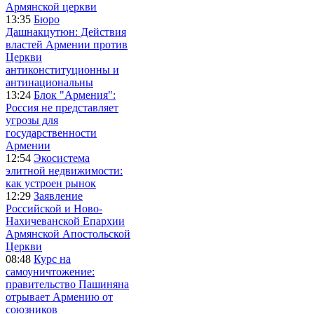
Армянской церкви
13:35
Бюро
Дашнакцутюн: Действия
властей Армении против
Церкви
антиконституционны и
антинациональны
13:24
Блок "Армения":
Россия не представляет
угрозы для
государственности
Армении
12:54
Экосистема
элитной недвижимости:
как устроен рынок
12:29
Заявление
Российской и Ново-
Нахичеванской Епархии
Армянской Апостольской
Церкви
08:48
Курс на
самоуничтожение:
правительство Пашиняна
отрывает Армению от
союзников