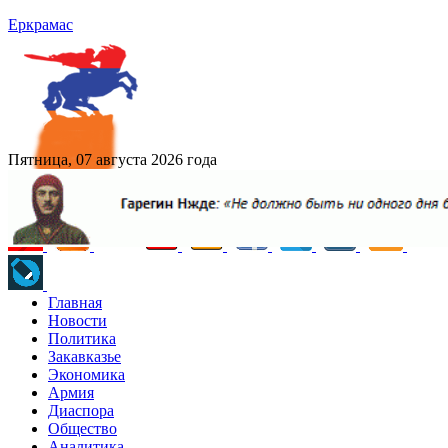
Еркрамас
Пятница, 07 августа 2026 года
Главная
Новости
Политика
Закавказье
Экономика
Армия
Диаспора
Общество
Аналитика