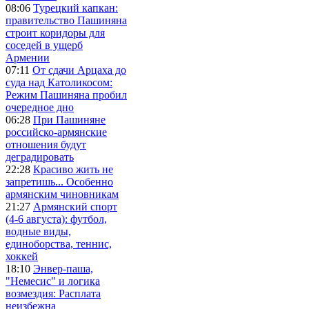
08:06
Турецкий капкан:
правительство Пашиняна
строит коридоры для
соседей в ущерб
Армении
07:11
От сдачи Арцаха до
суда над Католикосом:
Режим Пашиняна пробил
очередное дно
06:28
При Пашиняне
российско-армянские
отношения будут
деградировать
22:28
Красиво жить не
запретишь... Особенно
армянским чиновникам
21:27
Армянский спорт
(4-6 августа): футбол,
водные виды,
единоборства, теннис,
хоккей
18:10
Энвер-паша,
"Немесис" и логика
возмездия: Расплата
неизбежна