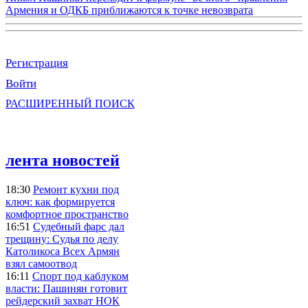
Армения и ОДКБ приближаются к точке невозврата
Регистрация
Войти
РАСШИРЕННЫЙ ПОИСК
лента новостей
18:30
Ремонт кухни под
ключ: как формируется
комфортное пространство
16:51
Судебный фарс дал
трещину: Судья по делу
Католикоса Всех Армян
взял самоотвод
16:11
Спорт под каблуком
власти: Пашинян готовит
рейдерский захват НОК