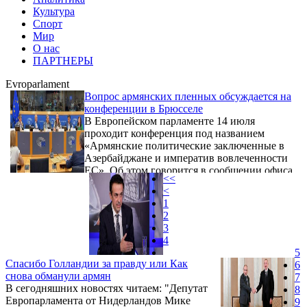
Культура
Спорт
Мир
О нас
ПАРТНЕРЫ
Evroparlament
Вопрос армянских пленных обсуждается на
конференции в Брюсселе
В Европейском парламенте 14 июля
проходит конференция под названием
«Армянские политические заключенные в
Азербайджане и императив вовлеченности
ЕС». Об этом говорится в сообщении офиса
<<
«Ай дата» АРФД Европы.
<
1
2
3
4
5
Спасибо Голландии за правду или Как
6
снова обманули армян
7
В сегодняшних новостях читаем: "Депутат
8
Европарламента от Нидерландов Мике
9