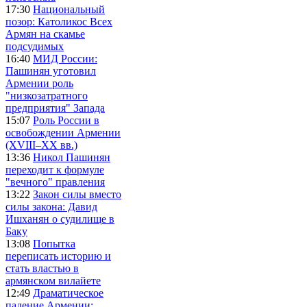
17:30
Национальный
позор: Католикос Всех
Армян на скамье
подсудимых
16:40
МИД России:
Пашинян уготовил
Армении роль
"низкозатратного
предприятия" Запада
15:07
Роль России в
освобождении Армении
(XVIII–XX вв.)
13:36
Никол Пашинян
переходит к формуле
"вечного" правления
13:22
Закон силы вместо
силы закона: Давид
Ишханян о судилище в
Баку
13:08
Попытка
переписать историю и
стать властью в
армянском вилайете
12:49
Драматическое
падение Армении: