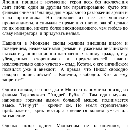
Японии, пришли в изумление: герои всех без исключения
лент гибли один за другим так гарантированно, будто эти
фильмы снимал Голливуд для морального разложения армии и
тыла противника. Но снимали их все же японские
пропагандисты, и снимали с прямо противоположной целью:
по их мнению, ничего более вдохновляющего, чем гибель во
славу императора, и придумать нельзя.
Пашинян в Мюнхене своим жалким внешним видом и
поведением, неадекватными речами и ужасным английским
вызвал и у оппозиционно настроенных к нему граждан, и у
убежденных сторонников и представителей власти
исключительно одно чувство - стыд. Кстати, о его английском
появился уже и анекдот: "А правда, что Никол свободно
говорит по-английски? - Конечно, свободно. Кто ж ему
запретит?"
Одним словом, его поездка в Мюнхен напомнила эпизод из
фильма Тарковского "Андрей Рублев". Там один мужик,
наполнив горячим дымом большой мешок, поднимается
ввысь. "Лечу-у!" - кричит он. Но земля стремительно
приближается, крик восторга сменяется воплем ужаса и...
затемнение.
Однако позор одним Мюнхеном не ограничился, а