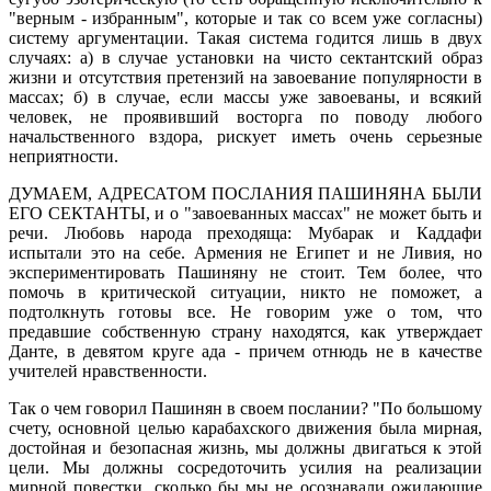
"верным - избранным", которые и так со всем уже согласны)
систему аргументации. Такая система годится лишь в двух
случаях: а) в случае установки на чисто сектантский образ
жизни и отсутствия претензий на завоевание популярности в
массах; б) в случае, если массы уже завоеваны, и всякий
человек, не проявивший восторга по поводу любого
начальственного вздора, рискует иметь очень серьезные
неприятности.
ДУМАЕМ, АДРЕСАТОМ ПОСЛАНИЯ ПАШИНЯНА БЫЛИ
ЕГО СЕКТАНТЫ, и о "завоеванных массах" не может быть и
речи. Любовь народа преходяща: Мубарак и Каддафи
испытали это на себе. Армения не Египет и не Ливия, но
экспериментировать Пашиняну не стоит. Тем более, что
помочь в критической ситуации, никто не поможет, а
подтолкнуть готовы все. Не говорим уже о том, что
предавшие собственную страну находятся, как утверждает
Данте, в девятом круге ада - причем отнюдь не в качестве
учителей нравственности.
Так о чем говорил Пашинян в своем послании? "По большому
счету, основной целью карабахского движения была мирная,
достойная и безопасная жизнь, мы должны двигаться к этой
цели. Мы должны сосредоточить усилия на реализации
мирной повестки, сколько бы мы не осознавали ожидающие