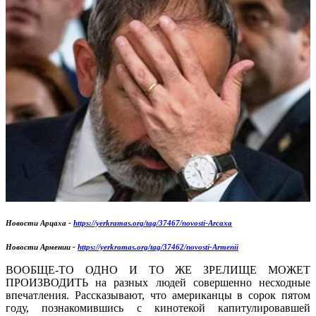
Новости Арцаха -
https://yerkramas.org/tag/37467/novosti-Arcaxa
Новости Армении -
https://yerkramas.org/tag/37462/novosti-Armenii
ВООБЩЕ-ТО ОДНО И ТО ЖЕ ЗРЕЛИЩЕ МОЖЕТ
ПРОИЗВОДИТЬ на разных людей совершенно несходные
впечатления. Рассказывают, что американцы в сорок пятом
году, познакомившись с кинотекой капитулировавшей