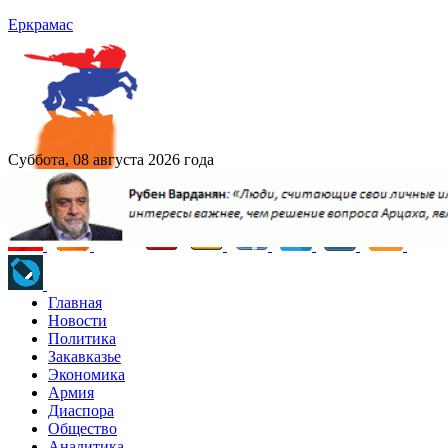
Еркрамас
Суббота, 08 августа 2026 года
Главная
Новости
Политика
Закавказье
Экономика
Армия
Диаспора
Общество
Аналитика