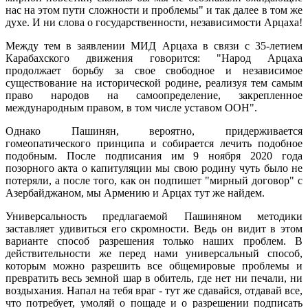
нас на этом пути сложности и проблемы" и так далее в том же
духе. И ни слова о государственности, независимости Арцаха!
Между тем в заявлении МИД Арцаха в связи с 35-летием
Карабахского движения говорится: "Народ Арцаха
продолжает борьбу за свое свободное и независимое
существование на исторической родине, реализуя тем самым
право народов на самоопределение, закрепленное
международным правом, в том числе уставом ООН".
Однако Пашинян, вероятно, придерживается
гомеопатического принципа и собирается лечить подобное
подобным. После подписания им 9 ноября 2020 года
позорного акта о капитуляции мы свою родину чуть было не
потеряли, а после того, как он подпишет "мирный договор" с
Азербайджаном, мы Армению и Арцах тут же найдем.
Универсальность предлагаемой Пашиняном методики
заставляет удивиться его скромности. Ведь он видит в этом
варианте способ разрешения только наших проблем. В
действительности же перед нами универсальный способ,
которым можно разрешить все общемировые проблемы и
превратить весь земной шар в обитель, где нет ни печали, ни
воздыхания. Напал на тебя враг - тут же сдавайся, отдавай все,
что потребует, умоляй о пощаде и о разрешении подписать