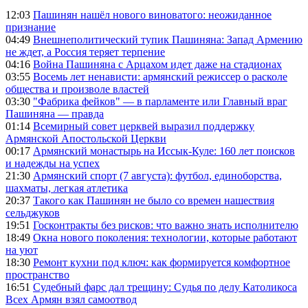
12:03
Пашинян нашёл нового виноватого: неожиданное
признание
04:49
Внешнеполитический тупик Пашиняна: Запад Армению
не ждет, а Россия теряет терпение
04:16
Война Пашиняна с Арцахом идет даже на стадионах
03:55
Восемь лет ненависти: армянский режиссер о расколе
общества и произволе властей
03:30
"Фабрика фейков" — в парламенте или Главный враг
Пашиняна — правда
01:14
Всемирный совет церквей выразил поддержку
Армянской Апостольской Церкви
00:17
Армянский монастырь на Иссык-Куле: 160 лет поисков
и надежды на успех
21:30
Армянский спорт (7 августа): футбол, единоборства,
шахматы, легкая атлетика
20:37
Такого как Пашинян не было со времен нашествия
сельджуков
19:51
Госконтракты без рисков: что важно знать исполнителю
18:49
Окна нового поколения: технологии, которые работают
на уют
18:30
Ремонт кухни под ключ: как формируется комфортное
пространство
16:51
Судебный фарс дал трещину: Судья по делу Католикоса
Всех Армян взял самоотвод