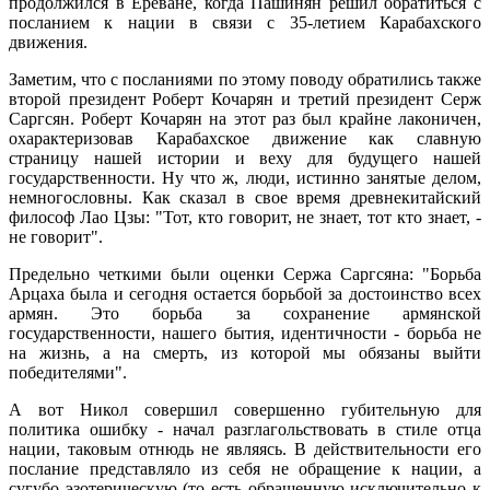
продолжился в Ереване, когда Пашинян решил обратиться с
посланием к нации в связи с 35-летием Карабахского
движения.
Заметим, что с посланиями по этому поводу обратились также
второй президент Роберт Кочарян и третий президент Серж
Саргсян. Роберт Кочарян на этот раз был крайне лаконичен,
охарактеризовав Карабахское движение как славную
страницу нашей истории и веху для будущего нашей
государственности. Ну что ж, люди, истинно занятые делом,
немногословны. Как сказал в свое время древнекитайский
философ Лао Цзы: "Тот, кто говорит, не знает, тот кто знает, -
не говорит".
Предельно четкими были оценки Сержа Саргсяна: "Борьба
Арцаха была и сегодня остается борьбой за достоинство всех
армян. Это борьба за сохранение армянской
государственности, нашего бытия, идентичности - борьба не
на жизнь, а на смерть, из которой мы обязаны выйти
победителями".
А вот Никол совершил совершенно губительную для
политика ошибку - начал разглагольствовать в стиле отца
нации, таковым отнюдь не являясь. В действительности его
послание представляло из себя не обращение к нации, а
сугубо эзотерическую (то есть обращенную исключительно к