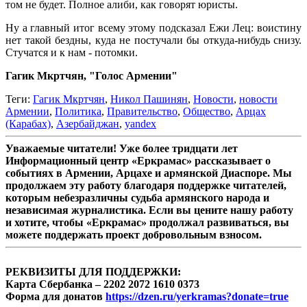
том не будет. Полное алиби, как говорят юристы.
Ну а главный итог всему этому подсказал Ежи Лец: воистину
нет такой бездны, куда не постучали бы откуда-нибудь снизу.
Стучатся и к нам - потомки.
Гагик Мкртчян, "Голос Армении"
Теги:
Гагик Мкртчян
,
Никол Пашинян
,
Новости
,
новости
Армении
,
Политика
,
Правительство
,
Общество
,
Арцах
(Карабах)
,
Азербайджан
,
yandex
Уважаемые читатели! Уже более тридцати лет
Информационный центр «Еркрамас» рассказывает о
событиях в Армении, Арцахе и армянской Диаспоре. Мы
продолжаем эту работу благодаря поддержке читателей,
которым небезразличны судьба армянского народа и
независимая журналистика. Если вы цените нашу работу
и хотите, чтобы «Еркрамас» продолжал развиваться, вы
можете поддержать проект добровольным взносом.
РЕКВИЗИТЫ ДЛЯ ПОДДЕРЖКИ:
Карта Сбербанка – 2202 2072 1610 0373
Форма для донатов
https://dzen.ru/yerkramas?donate=true