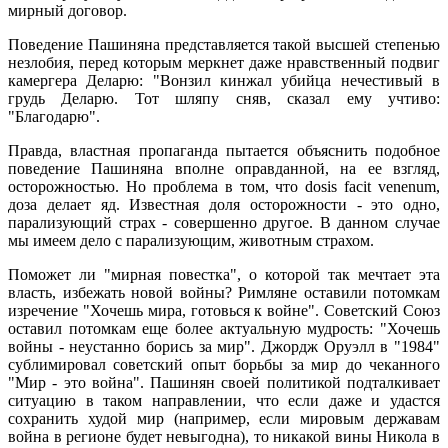
мирный договор.
Поведение Пашиняна представляется такой высшей степенью
незлобия, перед которым меркнет даже нравственный подвиг
камергера Деларю: "Вонзил кинжал убийца нечестивый в
грудь Деларю. Тот шляпу сняв, сказал ему учтиво:
"Благодарю".
Правда, властная пропаганда пытается объяснить подобное
поведение Пашиняна вполне оправданной, на ее взгляд,
осторожностью. Но проблема в том, что dosis facit venenum,
доза делает яд. Известная доля осторожности - это одно,
парализующий страх - совершенно другое. В данном случае
мы имеем дело с парализующим, животным страхом.
Поможет ли "мирная повестка", о которой так мечтает эта
власть, избежать новой войны? Римляне оставили потомкам
изречение "Хочешь мира, готовься к войне". Советский Союз
оставил потомкам еще более актуальную мудрость: "Хочешь
войны - неустанно борись за мир". Джордж Оруэлл в "1984"
сублимировал советский опыт борьбы за мир до чеканного
"Мир - это война". Пашинян своей политикой подталкивает
ситуацию в таком направлении, что если даже и удастся
сохранить худой мир (например, если мировым державам
война в регионе будет невыгодна), то никакой вины Никола в