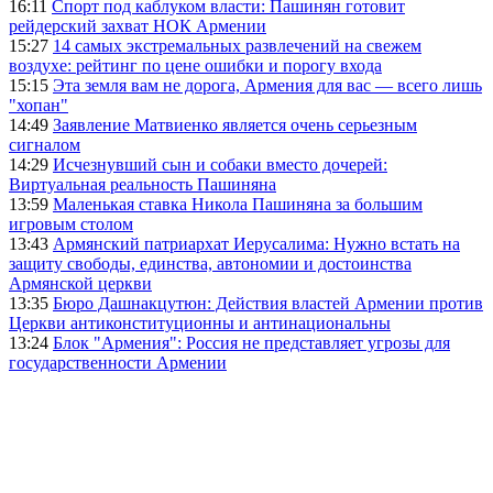
16:11
Спорт под каблуком власти: Пашинян готовит
рейдерский захват НОК Армении
15:27
14 самых экстремальных развлечений на свежем
воздухе: рейтинг по цене ошибки и порогу входа
15:15
Эта земля вам не дорога, Армения для вас — всего лишь
"хопан"
14:49
Заявление Матвиенко является очень серьезным
сигналом
14:29
Исчезнувший сын и собаки вместо дочерей:
Виртуальная реальность Пашиняна
13:59
Маленькая ставка Никола Пашиняна за большим
игровым столом
13:43
Армянский патриархат Иерусалима: Нужно встать на
защиту свободы, единства, автономии и достоинства
Армянской церкви
13:35
Бюро Дашнакцутюн: Действия властей Армении против
Церкви антиконституционны и антинациональны
13:24
Блок "Армения": Россия не представляет угрозы для
государственности Армении