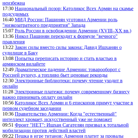
неизбежна
17:30
Национальный позор: Католикос Всех Армян на скамье
подсудимых
16:40
МИД России: Пашинян уготовил Армении роль
"низкозатратного предприятия" Запада
15:07
Роль России в освобождении Армении (XVIII–XX вв.)
13:36
Никол Пашинян переходит к формуле "вечного"
правления
13:22
Закон силы вместо силы закона: Давид Ишханян о
судилище в Баку
13:08
Попытка переписать историю и стать властью в
армянском вилайете
12:49
Драматическое падение Армении: товарооборот с
Россией рухнул, а топливо бьет ценовые рекорды
12:30
Электронные библиотеки: почему чтение уходит в
онлайн
11:28
Электронные платежи: почему современному бизнесу
важно принимать оплату онлайн
10:56
Католикос Всех Армян и 6 епископов примут участие в
первом судебном заседании
10:36
Правительство Армении: Когда "естественный"
интеллект хромает, искусственный уже не поможет
09:51
Фронт "НЕТ": Ишхан Сагателян призвал к тотальной
мобилизации против действий властей
09:22
Пешка в игре титанов: Армения платит за провалы