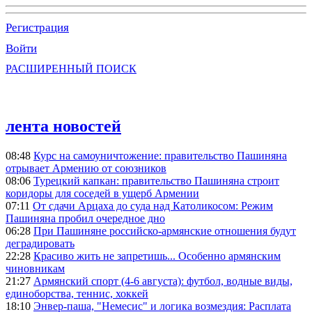
Регистрация
Войти
РАСШИРЕННЫЙ ПОИСК
лента новостей
08:48
Курс на самоуничтожение: правительство Пашиняна
отрывает Армению от союзников
08:06
Турецкий капкан: правительство Пашиняна строит
коридоры для соседей в ущерб Армении
07:11
От сдачи Арцаха до суда над Католикосом: Режим
Пашиняна пробил очередное дно
06:28
При Пашиняне российско-армянские отношения будут
деградировать
22:28
Красиво жить не запретишь... Особенно армянским
чиновникам
21:27
Армянский спорт (4-6 августа): футбол, водные виды,
единоборства, теннис, хоккей
18:10
Энвер-паша, "Немесис" и логика возмездия: Расплата