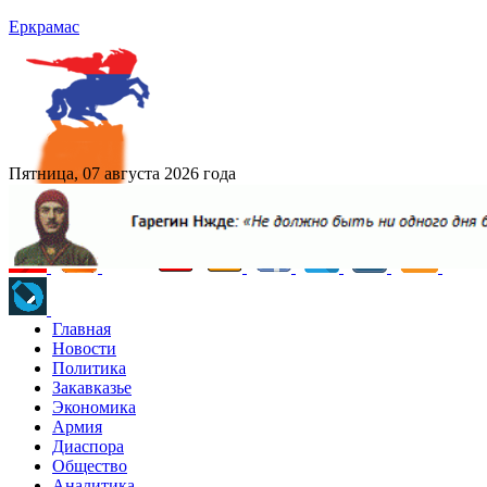
Еркрамас
Пятница, 07 августа 2026 года
Главная
Новости
Политика
Закавказье
Экономика
Армия
Диаспора
Общество
Аналитика