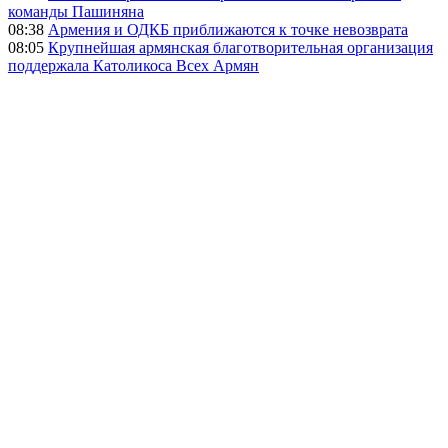
команды Пашиняна
08:38
Армения и ОДКБ приближаются к точке невозврата
08:05
Крупнейшая армянская благотворительная организация
поддержала Католикоса Всех Армян