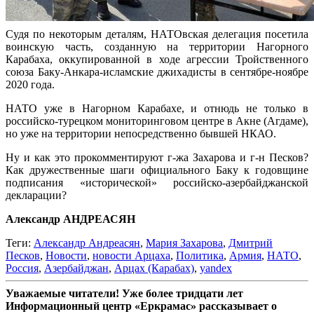
Судя по некоторым деталям, НАТОвская делегация посетила
воинскую часть, созданную на территории Нагорного
Карабаха, оккупированной в ходе агрессии Тройственного
союза Баку-Анкара-исламские джихадисты в сентябре-ноябре
2020 года.
НАТО уже в Нагорном Карабахе, и отнюдь не только в
российско-турецком мониторинговом центре в Акне (Агдаме),
но уже на территории непосредственно бывшей НКАО.
Ну и как это прокомментируют г-жа Захарова и г-н Песков?
Как дружественные шаги официального Баку к годовщине
подписания «исторической» российско-азербайджанской
декларации?
Александр АНДРЕАСЯН
Теги:
Александр Андреасян
,
Мария Захарова
,
Дмитрий
Песков
,
Новости
,
новости Арцаха
,
Политика
,
Армия
,
НАТО
,
Россия
,
Азербайджан
,
Арцах (Карабах)
,
yandex
Уважаемые читатели! Уже более тридцати лет
Информационный центр «Еркрамас» рассказывает о