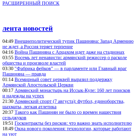
РАСШИРЕННЫЙ ПОИСК
лента новостей
04:49
Внешнеполитический тупик Пашиняна: Запад Армению
не ждет, а Россия теряет терпение
04:16
Война Пашиняна с Арцахом идет даже на стадионах
03:55
Восемь лет ненависти: армянский режиссер о расколе
общества и произволе властей
03:30
"Фабрика фейков" — в парламенте или Главный враг
Пашиняна — правда
01:14
Всемирный совет церквей выразил поддержку
Армянской Апостольской Церкви
00:17
Армянский монастырь на Иссык-Куле: 160 лет поисков
и надежды на успех
21:30
Армянский спорт (7 августа): футбол, единоборства,
шахматы, легкая атлетика
20:37
Такого как Пашинян не было со времен нашествия
сельджуков
19:51
Госконтракты без рисков: что важно знать исполнителю
18:49
Окна нового поколения: технологии, которые работают
на уют