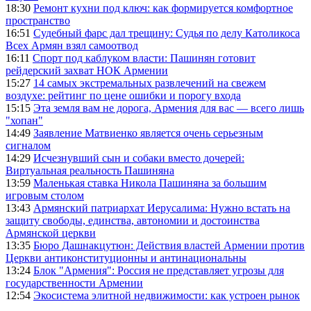
18:30
Ремонт кухни под ключ: как формируется комфортное
пространство
16:51
Судебный фарс дал трещину: Судья по делу Католикоса
Всех Армян взял самоотвод
16:11
Спорт под каблуком власти: Пашинян готовит
рейдерский захват НОК Армении
15:27
14 самых экстремальных развлечений на свежем
воздухе: рейтинг по цене ошибки и порогу входа
15:15
Эта земля вам не дорога, Армения для вас — всего лишь
"хопан"
14:49
Заявление Матвиенко является очень серьезным
сигналом
14:29
Исчезнувший сын и собаки вместо дочерей:
Виртуальная реальность Пашиняна
13:59
Маленькая ставка Никола Пашиняна за большим
игровым столом
13:43
Армянский патриархат Иерусалима: Нужно встать на
защиту свободы, единства, автономии и достоинства
Армянской церкви
13:35
Бюро Дашнакцутюн: Действия властей Армении против
Церкви антиконституционны и антинациональны
13:24
Блок "Армения": Россия не представляет угрозы для
государственности Армении
12:54
Экосистема элитной недвижимости: как устроен рынок