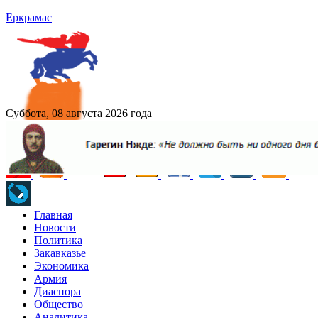
Еркрамас
Суббота, 08 августа 2026 года
Главная
Новости
Политика
Закавказье
Экономика
Армия
Диаспора
Общество
Аналитика