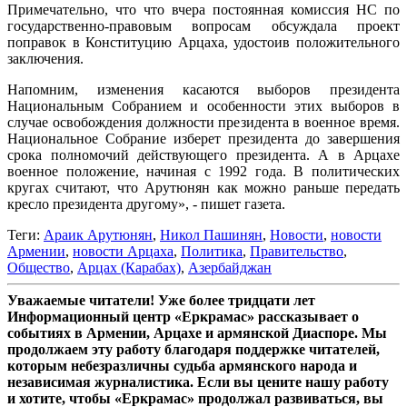
Примечательно, что что вчера постоянная комиссия НС по
государственно-правовым вопросам обсуждала проект
поправок в Конституцию Арцаха, удостоив положительного
заключения.
Напомним, изменения касаются выборов президента
Национальным Собранием и особенности этих выборов в
случае освобождения должности президента в военное время.
Национальное Собрание изберет президента до завершения
срока полномочий действующего президента. А в Арцахе
военное положение, начиная с 1992 года. В политических
кругах считают, что Арутюнян как можно раньше передать
кресло президента другому», - пишет газета.
Теги:
Араик Арутюнян
,
Никол Пашинян
,
Новости
,
новости
Армении
,
новости Арцаха
,
Политика
,
Правительство
,
Общество
,
Арцах (Карабах)
,
Азербайджан
Уважаемые читатели! Уже более тридцати лет
Информационный центр «Еркрамас» рассказывает о
событиях в Армении, Арцахе и армянской Диаспоре. Мы
продолжаем эту работу благодаря поддержке читателей,
которым небезразличны судьба армянского народа и
независимая журналистика. Если вы цените нашу работу
и хотите, чтобы «Еркрамас» продолжал развиваться, вы