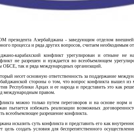
дента Азербайджана - заведующим отделом внешней по
рного процесса и ряда других вопросов, считаем необходимым о
йджано-карабахский конфликт урегулирован и отныне не на
онфликт не разрешен и нуждается во всеобъемлющем урегулиро
пы ОБСЕ, так и ряда международных организаций.
который несет основную ответственность за поддержание междун
ербайджанской стороны о том, что вопрос конфликта вышел из
тив Республики Арцах и ее народа и представить это как реше
над международным правом.
фликта можно только путем переговоров и на основе норм и
жан пытается избежать реализации возможных договоренност
ть всеобъемлющее разрешение конфликта.
джана исказить суть конфликта и представить его как внутрен
ет цель создать условия для беспрепятственного осуществлен