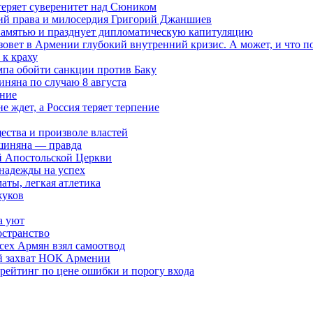
теряет суверенитет над Сюником
ений права и милосердия Григорий Джаншиев
 памятью и празднует дипломатическую капитуляцию
овет в Армении глубокий внутренний кризис. А может, и что 
к краху
мпа обойти санкции против Баку
няна по случаю 8 августа
ание
ждет, а Россия теряет терпение
ества и произволе властей
шиняна — правда
й Апостольской Церкви
 надежды на успех
аты, легкая атлетика
жуков
а уют
остранство
сех Армян взял самоотвод
ий захват НОК Армении
 рейтинг по цене ошибки и порогу входа