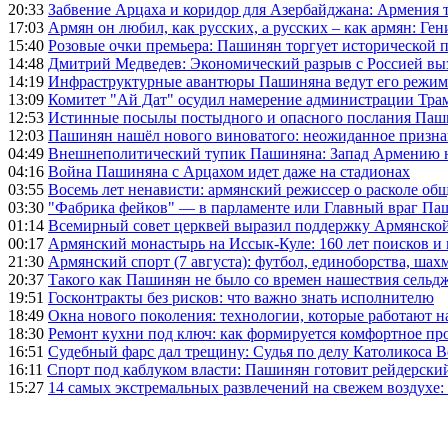
20:33
Забвение Арцаха и коридор для Азербайджана: Армения 
17:03
Армян он любил, как русских, а русских – как армян: Г
15:40
Розовые очки премьера: Пашинян торгует исторической
14:48
Дмитрий Медведев: Экономический разрыв с Россией выз
14:19
Инфраструктурные авантюры Пашиняна ведут его режим 
13:09
Комитет "Ай Дат" осудил намерение администрации Тра
12:53
Истинные посылы постыдного и опасного послания Паши
12:03
Пашинян нашёл нового виноватого: неожиданное призн
04:49
Внешнеполитический тупик Пашиняна: Запад Армению не 
04:16
Война Пашиняна с Арцахом идет даже на стадионах
03:55
Восемь лет ненависти: армянский режиссер о расколе общ
03:30
"Фабрика фейков" — в парламенте или Главный враг Па
01:14
Всемирный совет церквей выразил поддержку Армянско
00:17
Армянский монастырь на Иссык-Куле: 160 лет поисков и
21:30
Армянский спорт (7 августа): футбол, единоборства, шахм
20:37
Такого как Пашинян не было со времен нашествия сельд
19:51
Госконтракты без рисков: что важно знать исполнителю
18:49
Окна нового поколения: технологии, которые работают н
18:30
Ремонт кухни под ключ: как формируется комфортное пр
16:51
Судебный фарс дал трещину: Судья по делу Католикоса В
16:11
Спорт под каблуком власти: Пашинян готовит рейдерск
15:27
14 самых экстремальных развлечений на свежем воздухе: