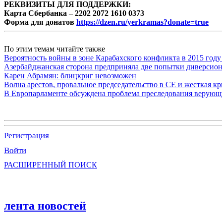
РЕКВИЗИТЫ ДЛЯ ПОДДЕРЖКИ:
Карта Сбербанка – 2202 2072 1610 0373
Форма для донатов
https://dzen.ru/yerkramas?donate=true
По этим темам читайте также
Вероятность войны в зоне Карабахского конфликта в 2015 году
Азербайджанская сторона предприняла две попытки диверсио
Карен Абрамян: блицкриг невозможен
Волна арестов, провальное председательство в СЕ и жесткая кр
В Европарламенте обсуждена проблема преследования верую
Регистрация
Войти
РАСШИРЕННЫЙ ПОИСК
лента новостей