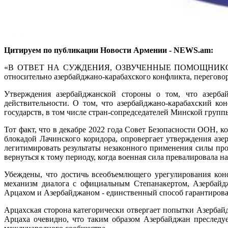
Цитируем по публикации Новости Армении - NEWS.am:
«В ОТВЕТ НА СУЖДЕНИЯ, ОЗВУЧЕННЫЕ ПОМОЩНИКОМ прези
относительно азербайджано-карабахского конфликта, перегово
Утверждения азербайджанской стороны о том, что азерба
действительности. О том, что азербайджано-карабахский к
государств, в том числе стран-сопредседателей Минской груп
Тот факт, что в декабре 2022 года Совет Безопасности ООН, 
блокадой Лачинского коридора, опровергает утверждения аз
легитимировать результаты незаконного применения силы про
вернуться к тому периоду, когда военная сила превалировала 
Убеждены, что достичь всеобъемлющего урегулирования кон
механизм диалога с официальным Степанакертом, Азербайд
Арцахом и Азербайджаном - единственный способ гарантирова
Арцахская сторона категорически отвергает попытки Азербай
Арцаха очевидно, что таким образом Азербайджан преследу