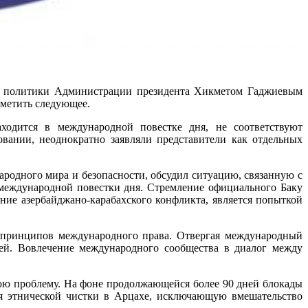
литики Администрации президента Хикметом Гаджиевым
тметить следующее.
ходится в международной повестке дня, не соответствуют
вании, неоднократно заявляли представители как отдельных
ародного мира и безопасности, обсудил ситуацию, связанную с
 международной повестки дня. Стремление официального Баку
ние азербайджано-карабахского конфликта, является попыткой
 принципов международного права. Отвергая международный
ей. Вовлечение международного сообщества в диалог между
нюю проблему. На фоне продолжающейся более 90 дней блокады
ия этнической чистки в Арцахе, исключающую вмешательство