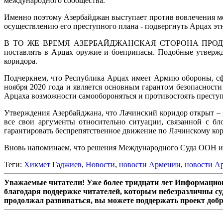
международного сообщества.
Именно поэтому Азербайджан выступает против вовлечения ме
осуществлению его преступного плана - подвергнуть Арцах эт
В ТО ЖЕ ВРЕМЯ АЗЕРБАЙДЖАНСКАЯ СТОРОНА ПРОДОЛЖАЕТ 
поставлять в Арцах оружие и боеприпасы. Подобные утвержд
коридора.
Подчеркнем, что Республика Арцах имеет Армию обороны, сф
ноября 2020 года и является основным гарантом безопаснос
Арцаха возможности самообороняться и противостоять престу
Утверждения Азербайджана, что Лачинский коридор открыт –
все свои аргументы относительно ситуации, связанной с б
гарантировать беспрепятственное движение по Лачинскому кор
Вновь напоминаем, что решения Международного Суда ООН и
Теги:
Хикмет Гаджиев
,
Новости
,
новости Армении
,
новости А
Уважаемые читатели! Уже более тридцати лет Информацион
благодаря поддержке читателей, которым небезразличны су
продолжал развиваться, вы можете поддержать проект доб