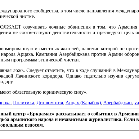
ждународного сообщества, в том числе направления междунаро
нической чистке.
озвучивать ложные обвинения в том, что Армения не п
ения не соответствуют действительности и преследуют цель 
ормированную из местных жителей, наличие которой не проти
ти народа Арцаха. Кампания Азербайджана против Армии оборон
пным программам этнической чистки.
 явная ложь. Следует отметить, что в ходе слушаний в Междун
локадой Лачинского коридора. Однако тщательно изучив арг
идору.
меют обязательную юридическую силу».
рцаха
,
Политика
,
Дипломатия
,
Арцах (Карабах)
,
Азербайджан
,
y
ный центр «Еркрамас» рассказывает о событиях в Армении,
дьба армянского народа и независимая журналистика. Если в
ровольным взносом.