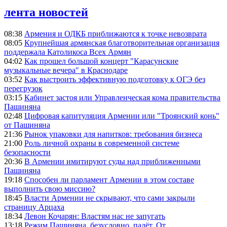
лента новостей
08:38
Армения и ОДКБ приближаются к точке невозврата
08:05
Крупнейшая армянская благотворительная организация
поддержала Католикоса Всех Армян
04:02
Как прошел большой концерт "Карасунские
музыкальные вечера" в Краснодаре
03:52
Как выстроить эффективную подготовку к ОГЭ без
перегрузок
03:15
Кабинет застоя или Управленческая кома правительства
Пашиняна
02:48
Цифровая капитуляция Армении или "Троянский конь"
от Пашиняна
21:36
Рынок упаковки для напитков: требования бизнеса
21:00
Роль личной охраны в современной системе
безопасности
20:36
В Армении имитируют суды над приближенными
Пашиняна
19:18
Способен ли парламент Армении в этом составе
выполнить свою миссию?
18:45
Власти Армении не скрывают, что сами закрыли
страницу Арцаха
18:34
Левон Кочарян: Властям нас не запугать
13:18
Режим Пашиняна, безусловно, падёт. От