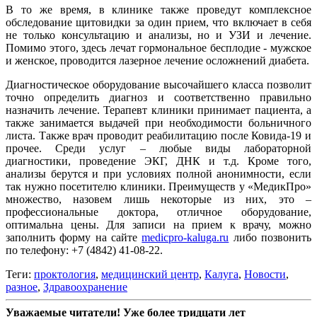
В то же время, в клинике также проведут комплексное
обследование щитовидки за один прием, что включает в себя
не только консультацию и анализы, но и УЗИ и лечение.
Помимо этого, здесь лечат гормональное бесплодие - мужское
и женское, проводится лазерное лечение осложнений диабета.
Диагностическое оборудование высочайшего класса позволит
точно определить диагноз и соответственно правильно
назначить лечение. Терапевт клиники принимает пациента, а
также занимается выдачей при необходимости больничного
листа. Также врач проводит реабилитацию после Ковида-19 и
прочее. Среди услуг – любые виды лабораторной
диагностики, проведение ЭКГ, ДНК и т.д. Кроме того,
анализы берутся и при условиях полной анонимности, если
так нужно посетителю клиники. Преимуществ у «МедикПро»
множество, назовем лишь некоторые из них, это –
профессиональные доктора, отличное оборудование,
оптимальна цены. Для записи на прием к врачу, можно
заполнить форму на сайте
medicpro-kaluga.ru
либо позвонить
по телефону: +7 (4842) 41-08-22.
Теги:
проктология
,
медицинский центр
,
Калуга
,
Новости
,
разное
,
Здравоохранение
Уважаемые читатели! Уже более тридцати лет