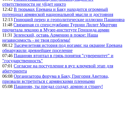
ответственности не уйдет никто
12:42
В тюрьмах Еревана и Баку находится огромный
потенциал армянской национальной мысли и достояния
12:13
Гниющий перец и геополитические иллюзии Пашиняна
11:48
Связанная со спецслужбами Турции Лилит Мкртчян
прочитала лекцию в Музее-институте Геноцида армян
11:31
Зеленский, оставь Армению в покое: Наша
независимость - не твоя проблема!
08:12
Тысячелетняя история под ногами: на окраине Еревана
обнаружили древнейшее поселение
07:46
Пашинян втоптал в грязь понятия "суверенитет" и
"государственность"
07:01
Согласие на поступление в вуз: ключевой этап для
абитуриента
06:08
Организатора форума в Баку, Григория Аветова,
призвали встретиться с армянскими пленными
05:08
Пашинян, ты предал солдат, армию и страну!