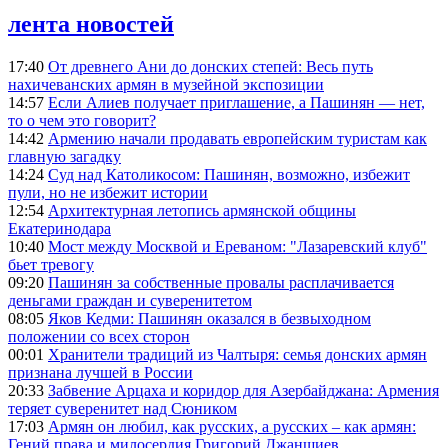
лента новостей
17:40
От древнего Ани до донских степей: Весь путь
нахичеванских армян в музейной экспозиции
14:57
Если Алиев получает приглашение, а Пашинян — нет,
то о чем это говорит?
14:42
Армению начали продавать европейским туристам как
главную загадку
14:24
Суд над Католикосом: Пашинян, возможно, избежит
пули, но не избежит истории
12:54
Архитектурная летопись армянской общины
Екатеринодара
10:40
Мост между Москвой и Ереваном: "Лазаревский клуб"
бьет тревогу
09:20
Пашинян за собственные провалы расплачивается
деньгами граждан и суверенитетом
08:05
Яков Кедми: Пашинян оказался в безвыходном
положении со всех сторон
00:01
Хранители традиций из Чалтыря: семья донских армян
признана лучшей в России
20:33
Забвение Арцаха и коридор для Азербайджана: Армения
теряет суверенитет над Сюником
17:03
Армян он любил, как русских, а русских – как армян:
Гений права и милосердия Григорий Джаншиев