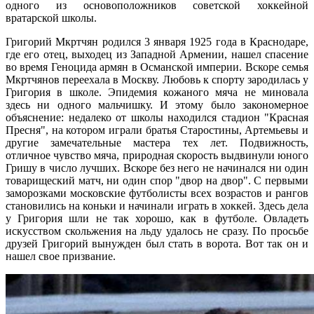
одного из основоположников советской хоккейной
вратарской школы.
Григорий Мкртчян родился 3 января 1925 года в Краснодаре,
где его отец, выходец из Западной Армении, нашел спасение
во время Геноцида армян в Османской империи. Вскоре семья
Мкртчянов переехала в Москву. Любовь к спорту зародилась у
Григория в школе. Эпидемия кожаного мяча не миновала
здесь ни одного мальчишку. И этому было закономерное
объяснение: недалеко от школы находился стадион "Красная
Пресня", на котором играли братья Старостины, Артемьевы и
другие замечательные мастера тех лет. Подвижность,
отличное чувство мяча, природная скорость выдвинули юного
Гришу в число лучших. Вскоре без него не начинался ни один
товарищеский матч, ни один спор "двор на двор". С первыми
заморозками московские футболисты всех возрастов и рангов
становились на коньки и начинали играть в хоккей. Здесь дела
у Григория шли не так хорошо, как в футболе. Овладеть
искусством скольжения на льду удалось не сразу. По просьбе
друзей Григорий вынужден был стать в ворота. Вот так он и
нашел свое призвание.