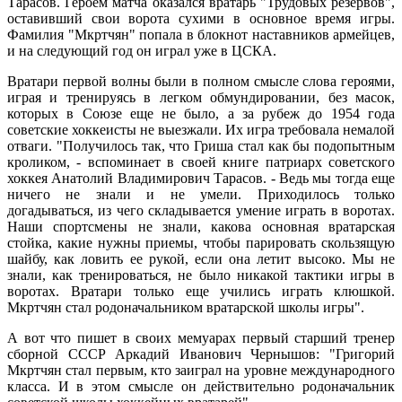
Тарасов. Героем матча оказался вратарь "Трудовых резервов",
оставивший свои ворота сухими в основное время игры.
Фамилия "Мкртчян" попала в блокнот наставников армейцев,
и на следующий год он играл уже в ЦСКА.
Вратари первой волны были в полном смысле слова героями,
играя и тренируясь в легком обмундировании, без масок,
которых в Союзе еще не было, а за рубеж до 1954 года
советские хоккеисты не выезжали. Их игра требовала немалой
отваги. "Получилось так, что Гриша стал как бы подопытным
кроликом, - вспоминает в своей книге патриарх советского
хоккея Анатолий Владимирович Тарасов. - Ведь мы тогда еще
ничего не знали и не умели. Приходилось только
догадываться, из чего складывается умение играть в воротах.
Наши спортсмены не знали, какова основная вратарская
стойка, какие нужны приемы, чтобы парировать скользящую
шайбу, как ловить ее рукой, если она летит высоко. Мы не
знали, как тренироваться, не было никакой тактики игры в
воротах. Вратари только еще учились играть клюшкой.
Мкртчян стал родоначальником вратарской школы игры".
А вот что пишет в своих мемуарах первый старший тренер
сборной СССР Аркадий Иванович Чернышов: "Григорий
Мкртчян стал первым, кто заиграл на уровне международного
класса. И в этом смысле он действительно родоначальник