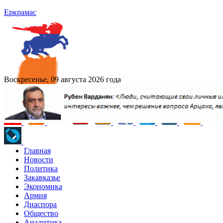
Еркрамас
Воскресенье, 09 августа 2026 года
Главная
Новости
Политика
Закавказье
Экономика
Армия
Диаспора
Общество
Аналитика