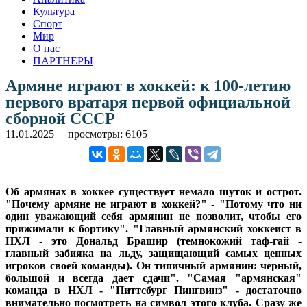
Культура
Спорт
Мир
О нас
ПАРТНЕРЫ
Армяне играют в хоккей: к 100-летию
первого вратаря первой официальной
сборной СССР
11.01.2025
просмотры: 6105
Об армянах в хоккее существует немало шуток и острот.
"Почему армяне не играют в хоккей?" - "Потому что ни
один уважающий себя армянин не позволит, чтобы его
прижимали к бортику". "Главный армянский хоккеист в
НХЛ - это Дональд Брашир (темнокожий таф-гай -
главный забияка на льду, защищающий самых ценных
игроков своей команды). Он типичный армянин: черный,
большой и всегда дает сдачи". "Самая "армянская"
команда в НХЛ - "Питтсбург Пингвинз" - достаточно
внимательно посмотреть на символ этого клуба. Сразу же