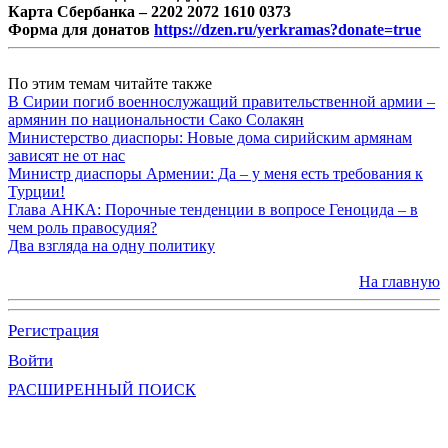
Карта Сбербанка – 2202 2072 1610 0373
Форма для донатов
https://dzen.ru/yerkramas?donate=true
По этим темам читайте также
В Сирии погиб военнослужащий правительственной армии –
армянин по национальности Сако Солакян
Министерство диаспоры: Новые дома сирийским армянам
зависят не от нас
Министр диаспоры Армении: Да – у меня есть требования к
Турции!
Глава АНКА: Порочные тенденции в вопросе Геноцида – в
чем роль правосудия?
Два взгляда на одну политику
На главную
Регистрация
Войти
РАСШИРЕННЫЙ ПОИСК