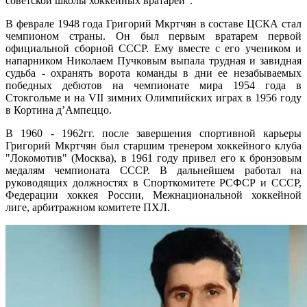
советской школы хоккейных вратарей".
В феврале 1948 года Григорий Мкртчян в составе ЦСКА стал
чемпионом страны. Он был первым вратарем первой
официальной сборной СССР. Ему вместе с его учеником и
напарником Николаем Пучковым выпала трудная и завидная
судьба - охранять ворота команды в дни ее незабываемых
победных дебютов на чемпионате мира 1954 года в
Стокгольме и на VII зимних Олимпийских играх в 1956 году
в Кортина д’Ампеццо.
В 1960 - 1962гг. после завершения спортивной карьеры
Григорий Мкртчян был старшим тренером хоккейного клуба
"Локомотив" (Москва), в 1961 году привел его к бронзовым
медалям чемпионата СССР. В дальнейшем работал на
руководящих должностях в Спорткомитете РСФСР и СССР,
Федерации хоккея России, Межнациональной хоккейной
лиге, арбитражном комитете ПХЛ.