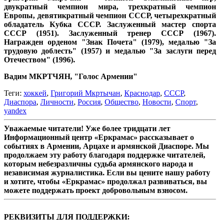
двукратный чемпион мира, трехкратный чемпион
Европы, девятикратный чемпион СССР, четырехкратный
обладатель Кубка СССР. Заслуженный мастер спорта
СССР (1951). Заслуженный тренер СССР (1967).
Награжден орденом "Знак Почета" (1979), медалью "За
трудовую доблесть" (1957) и медалью "За заслуги перед
Отечеством" (1996).
Вадим МКРТЧЯН, "Голос Армении"
Теги:
хоккей
,
Григорий Мкртычан
,
Краснодар
,
СССР
,
Диаспора
,
Личности
,
Россия
,
Общество
,
Новости
,
Спорт
,
yandex
Уважаемые читатели! Уже более тридцати лет
Информационный центр «Еркрамас» рассказывает о
событиях в Армении, Арцахе и армянской Диаспоре. Мы
продолжаем эту работу благодаря поддержке читателей,
которым небезразличны судьба армянского народа и
независимая журналистика. Если вы цените нашу работу
и хотите, чтобы «Еркрамас» продолжал развиваться, вы
можете поддержать проект добровольным взносом.
РЕКВИЗИТЫ ДЛЯ ПОДДЕРЖКИ: