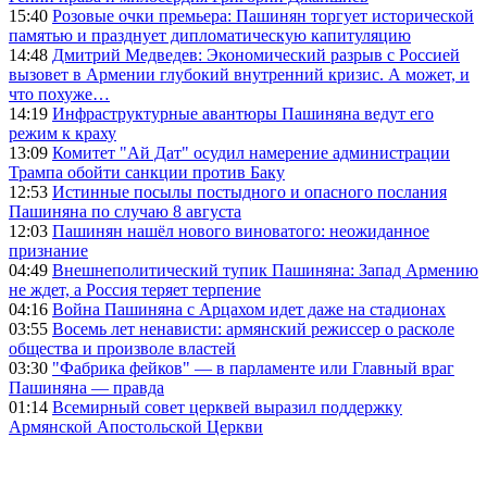
15:40
Розовые очки премьера: Пашинян торгует исторической
памятью и празднует дипломатическую капитуляцию
14:48
Дмитрий Медведев: Экономический разрыв с Россией
вызовет в Армении глубокий внутренний кризис. А может, и
что похуже…
14:19
Инфраструктурные авантюры Пашиняна ведут его
режим к краху
13:09
Комитет "Ай Дат" осудил намерение администрации
Трампа обойти санкции против Баку
12:53
Истинные посылы постыдного и опасного послания
Пашиняна по случаю 8 августа
12:03
Пашинян нашёл нового виноватого: неожиданное
признание
04:49
Внешнеполитический тупик Пашиняна: Запад Армению
не ждет, а Россия теряет терпение
04:16
Война Пашиняна с Арцахом идет даже на стадионах
03:55
Восемь лет ненависти: армянский режиссер о расколе
общества и произволе властей
03:30
"Фабрика фейков" — в парламенте или Главный враг
Пашиняна — правда
01:14
Всемирный совет церквей выразил поддержку
Армянской Апостольской Церкви