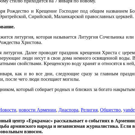
арому стилю приходится на 7 января по новому.
ря Рождество и Крещение Господне под общим названием Бог
 Эритрейской, Сирийской, Маланкарской православных церквей.
ование.
ужится литургия, которая называется Литургия Сочельника или
Рождества Христова.
я литургия. Далее проводят праздник крещения Христа с церем
 верующие люди несут в свои дома немного освященной воды. В
атными свойствами. Крещенскую воду хранят и относятся к ней,
января, как и во все дни, следующие сразу за главным праз
ши, после чего люди посещают могилы.
дником, который собирает родных и близких за богато накрыты
Новости
,
новости Армении
,
Диаспора
,
Религия
,
Общество
,
yande
ный центр «Еркрамас» рассказывает о событиях в Армении,
дьба армянского народа и независимая журналистика. Если в
ровольным взносом.