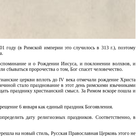
1 году (в Римской империи это случилось в 313 г.), поэтому
а.
воспоминание и о Рождении Иисуса, и поклонении волхвов, и
ли сбываться пророчества о том, Бог спасет человечество.
тианские церкви вплоть до IV века отмечали рождение Христа
Причиной стало празднование в этот день римскими язычниками
дать празднику христианский смысл. За Римом вскоре пошла и
рещение 6 января как единый праздник Богоявления.
пределить дату религиозных праздников. Соответственно, в
ерешла на новый стиль, Русская Православная Церковь этого не