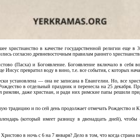
шее христианство в качестве государственной религии еще в 30
ились согласно древневосточным правилам раннего христианств
стово (Пасха) и Богоявление. Богоявление включало в себя 
 Иисус превратил воду в вино, т.е. все события, с которых нача
ески установлена — она не записана в Евангелии. Но, все хрис
а Рождество в отдельный праздник и перенесла на 25 декабря. 
л римлян, даже христиан, и ради них римские папы решили при
ую традицию и по сей день продолжает отмечать Рождество и К
лендарь (который имеет разницу в двенадцать дней), чтобы о
ристово в ночь с 6 на 7 января? Дело в том, что когда страна п