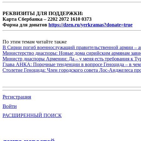
РЕКВИЗИТЫ ДЛЯ ПОДДЕРЖКИ:
Карта Сбербанка – 2202 2072 1610 0373
Форма для донатов
https://dzen.ru/yerkramas?donate=true
По этим темам читайте также
В Сирии погиб военнослужащий правительственной армии – а
Министерство диаспоры: Новые дома сирийским армянам завис
Министр диаспоры Армении: Да – у меня есть требования к Ту
Глава АНКА: Порочные тенденции в вопросе Геноцида – в чем
Столетие Геноцида: Член городского совета Лос-Анджелеса пр
Регистрация
Войти
РАСШИРЕННЫЙ ПОИСК