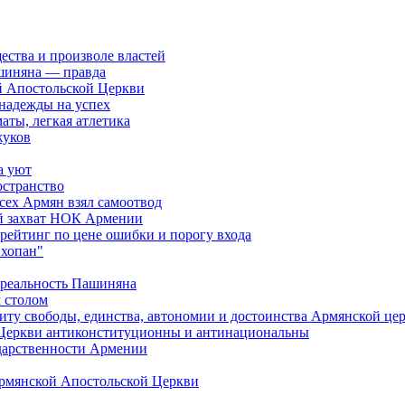
ества и произволе властей
шиняна — правда
й Апостольской Церкви
 надежды на успех
аты, легкая атлетика
жуков
а уют
остранство
сех Армян взял самоотвод
ий захват НОК Армении
 рейтинг по цене ошибки и порогу входа
"хопан"
 реальность Пашиняна
 столом
иту свободы, единства, автономии и достоинства Армянской це
Церкви антиконституционны и антинациональны
ударственности Армении
Армянской Апостольской Церкви