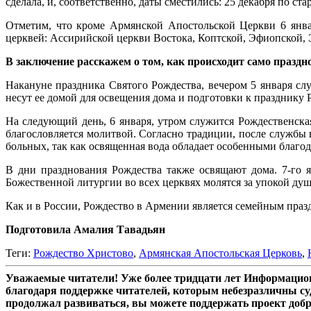
сделала, и, соответственно, даты сместились: 25 декабря по ст
Отметим, что кроме Армянской Апостольской Церкви 6 янва
церквей: Ассирийской церкви Востока, Коптской, Эфиопской,
В заключение расскажем о том, как происходит само праздн
Накануне праздника Святого Рождества, вечером 5 января сл
несут ее домой для освещения дома и подготовки к празднику 
На следующий день, 6 января, утром служится Рождественска
благословляется молитвой. Согласно традиции, после службы
больных, так как освященная вода обладает особенными благод
В дни празднования Рождества также освящают дома. 7-го 
Божественной литургии во всех церквях молятся за упокой ду
Как и в России, Рождество в Армении является семейным праз
Подготовила Амалия Тавадьян
Теги:
Рождество Христово
,
Армянская Апостольская Церковь
,
Уважаемые читатели! Уже более тридцати лет Информацион
благодаря поддержке читателей, которым небезразличны су
продолжал развиваться, вы можете поддержать проект доб