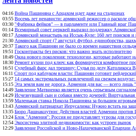
лента новостей
04:16
Война Пашиняна с Арцахом идет даже на стадионах
03:55
Восемь лет ненависти: армянский режиссер о расколе общ
03:30
"Фабрика фейков" — в парламенте или Главный враг Па
01:14
Всемирный совет церквей выразил поддержку Армянско
00:17
Армянский монастырь на Иссык-Куле: 160 лет поисков и
21:30
Армянский спорт (7 августа): футбол, единоборства, шахм
20:37
Такого как Пашинян не было со времен нашествия сельд
19:51
Госконтракты без рисков: что важно знать исполнителю
18:49
Окна нового поколения: технологии, которые работают н
18:30
Ремонт кухни под ключ: как формируется комфортное пр
16:51
Судебный фарс дал трещину: Судья по делу Католикоса В
16:11
Спорт под каблуком власти: Пашинян готовит рейдерск
15:27
14 самых экстремальных развлечений на свежем воздухе:
15:15
Эта земля вам не дорога, Армения для вас — всего лишь 
14:49
Заявление Матвиенко является очень серьезным сигналом
14:29
Исчезнувший сын и собаки вместо дочерей: Виртуальная
13:59
Маленькая ставка Никола Пашиняна за большим игровым
13:43
Армянский патриархат Иерусалима: Нужно встать на защ
13:35
Бюро Дашнакцутюн: Действия властей Армении против 
13:24
Блок "Армения": Россия не представляет угрозы для гос
12:54
Экосистема элитной недвижимости: как устроен рынок
12:29
Заявление Российской и Ново-Нахичеванской Епархии 