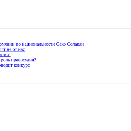
рмянин по национальности Сако Солакян
ят не от нас
рции!
 роль правосудия?
оводит конкурс