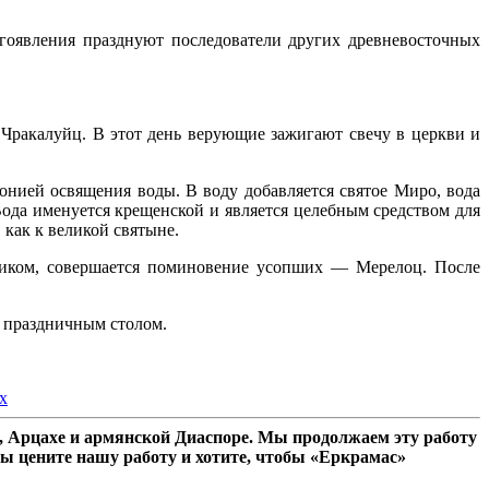
оявления празднуют последователи других древневосточных
 Чракалуйц. В этот день верующие зажигают свечу в церкви и
онией освящения воды. В воду добавляется святое Миро, вода
ода именуется крещенской и является целебным средством для
 как к великой святыне.
дником, совершается поминовение усопших — Мерелоц. После
м праздничным столом.
x
 Арцахе и армянской Диаспоре. Мы продолжаем эту работу
ы цените нашу работу и хотите, чтобы «Еркрамас»