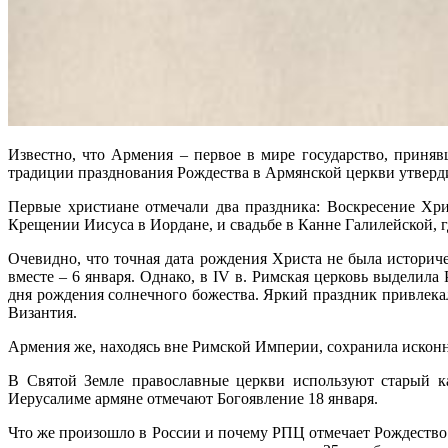
Известно, что Армения – первое в мире государство, приняв
традиции празднования Рождества в Армянской церкви утверд
Первые христиане отмечали два праздника: Воскресение Хри
Крещении Иисуса в Иордане, и свадьбе в Канне Галилейской, где
Очевидно, что точная дата рождения Христа не была историч
вместе – 6 января. Однако, в IV в. Римская церковь выделил
дня рождения солнечного божества. Яркий праздник привлека
Византия.
Армения же, находясь вне Римской Империи, сохранила исконн
В Святой Земле православные церкви используют старый ка
Иерусалиме армяне отмечают Богоявление 18 января.
Что же произошло в России и почему РПЦ отмечает Рождество Х