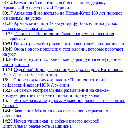
01:14
Всемирный совет церквей выразил поддержку
Армянской Апостольской Церкви
00:17
Армянский монастырь на Иссык-Куле: 160 лет поисков
и надежды на успех
21:30
Армянский спорт (7 августа): футбол, единоборства,
шахматы, легкая атлетика
20:37
Такого как Пашинян не было со времен нашествия
сельджуков
19:51
Госконтракты без рисков: что важно знать исполнителю
18:49
Окна нового поколения: технологии, которые работают
на уют
18:30
Ремонт кухни под ключ: как формируется комфортное
пространство
16:51
Судебный фарс дал трещину: Судья по делу Католикоса
Всех Армян взял самоотвод
16:11
Спорт под каблуком власти: Пашинян готовит
рейдерский захват НОК Армении
15:27
14 самых экстремальных развлечений на свежем
воздухе: рейтинг по цене ошибки и порогу входа
15:15
Эта земля вам не дорога, Армения для вас — всего лишь
"хопан"
14:49
Заявление Матвиенко является очень серьезным
сигналом
14:29
Исчезнувший сын и собаки вместо дочерей:
Виртуальная реальность Пашиняна