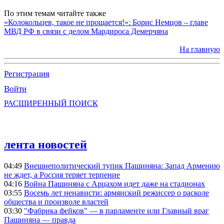
По этим темам читайте также
«Колокольцев, такое не прощается!»: Борис Немцов – главе
МВД РФ в связи с делом Мардироса Демерчяна
На главную
Регистрация
Войти
РАСШИРЕННЫЙ ПОИСК
лента новостей
04:49
Внешнеполитический тупик Пашиняна: Запад Армению
не ждет, а Россия теряет терпение
04:16
Война Пашиняна с Арцахом идет даже на стадионах
03:55
Восемь лет ненависти: армянский режиссер о расколе
общества и произволе властей
03:30
"Фабрика фейков" — в парламенте или Главный враг
Пашиняна — правда