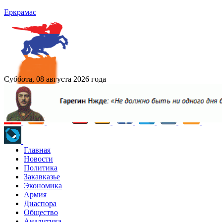
Еркрамас
Суббота, 08 августа 2026 года
Главная
Новости
Политика
Закавказье
Экономика
Армия
Диаспора
Общество
Аналитика