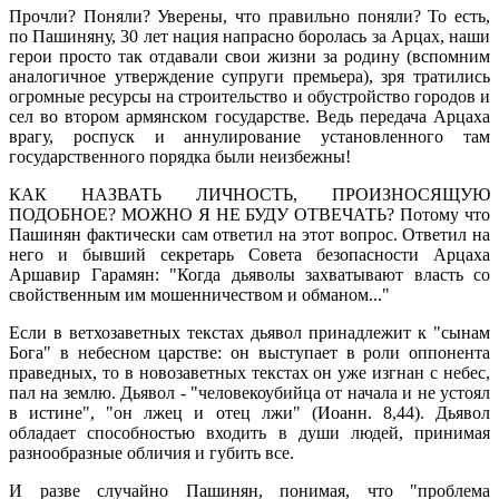
Прочли? Поняли? Уверены, что правильно поняли? То есть,
по Пашиняну, 30 лет нация напрасно боролась за Арцах, наши
герои просто так отдавали свои жизни за родину (вспомним
аналогичное утверждение супруги премьера), зря тратились
огромные ресурсы на строительство и обустройство городов и
сел во втором армянском государстве. Ведь передача Арцаха
врагу, роспуск и аннулирование установленного там
государственного порядка были неизбежны!
КАК НАЗВАТЬ ЛИЧНОСТЬ, ПРОИЗНОСЯЩУЮ
ПОДОБНОЕ? МОЖНО Я НЕ БУДУ ОТВЕЧАТЬ? Потому что
Пашинян фактически сам ответил на этот вопрос. Ответил на
него и бывший секретарь Совета безопасности Арцаха
Аршавир Гарамян: "Когда дьяволы захватывают власть со
свойственным им мошенничеством и обманом..."
Если в ветхозаветных текстах дьявол принадлежит к "сынам
Бога" в небесном царстве: он выступает в роли оппонента
праведных, то в новозаветных текстах он уже изгнан с небес,
пал на землю. Дьявол - "человекоубийца от начала и не устоял
в истине", "он лжец и отец лжи" (Иоанн. 8,44). Дьявол
обладает способностью входить в души людей, принимая
разнообразные обличия и губить все.
И разве случайно Пашинян, понимая, что "проблема