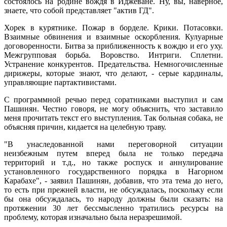
состоялось на родине вождя в Иджеване. Ну, вы, наверное,
знаете, что собой представляет "актив ГД".
Хорек в курятнике. Пожар в борделе. Крики. Потасовки.
Взаимные обвинения и взаимные оскорбления. Кулуарные
договоренности. Битва за приближенность к вождю и его уху.
Межгрупповая борьба. Воровство. Интриги. Сплетни.
Устранение конкурентов. Предательства. Немногочисленные
дирижеры, которые знают, что делают, - серые кардиналы,
управляющие партактивистами.
С программной речью перед соратниками выступил и сам
Пашинян. Честно говоря, не могу объяснить, что заставило
меня прочитать текст его выступления. Так больная собака, не
объясняя причин, кидается на целебную траву.
"В унаследованной нами переговорной ситуации
неизбежным путем вперед была не только передача
территорий и т.д., но также роспуск и аннулирование
установленного государственного порядка в Нагорном
Карабахе", - заявил Пашинян, добавив, что эта тема до него,
то есть при прежней власти, не обсуждалась, поскольку если
бы она обсуждалась, то народу должны были сказать: на
протяжении 30 лет бессмысленно тратились ресурсы на
проблему, которая изначально была неразрешимой.