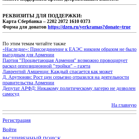
РЕКВИЗИТЫ ДЛЯ ПОДДЕРЖКИ:
Карта Сбербанка – 2202 2072 1610 0373
Форма для донатов
https://dzen.ru/yerkramas?donate=true
По этим темам читайте также
«Наследие»: Присоединение к ЕАЭС никоим образом не было
выгодным для Армении
Партия "Процветающая Армения" возможно провоцирует
раскол оппозиционной "тройки" – газета
Лаврентий Амшенци: Каждый спасается как может
Д. Арутюнян: Рост цен серьезно отразился на деятельности
правительства Армении
Депутат АРФД: Никакому политическому лагерю не дозволен
самосуд
На главную
Регистрация
Войти
РАСШИРЕННЫЙ ПОИСК