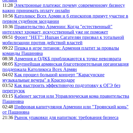
11:28
Электронные платежи: почему современному бизнесу
важно принимать оплату онлайн
10:56
Католикос Всех Армян и 6 епископов примут участие в
первом судебном заседании
10:36
Правительство Армении: Когда "естественный"
интеллект хромает, искусственный уже не поможет
09:51
Фронт "НЕТ": Ишхан Сагателян призвал к тотальной
мобилизации против действий властей
09:22
Пешка в игре титанов: Армения платит за провалы
команды Пашиняна
08:38
Армения и ОДКБ приближаются к точке невозврата
08:05
Крупнейшая армянская благотворительная организация
поддержала Католикоса Всех Армян
04:02
Как прошел большой концерт "Карасунские
музыкальные вечера" в Краснодаре
03:52
Как выстроить эффективную подготовку к ОГЭ без
перегрузок
03:15
Кабинет застоя или Управленческая кома правительства
Пашиняна
02:48
Цифровая капитуляция Армении или "Троянский конь"
от Пашиняна
21:36
Рынок упаковки для напитков: требования бизнеса