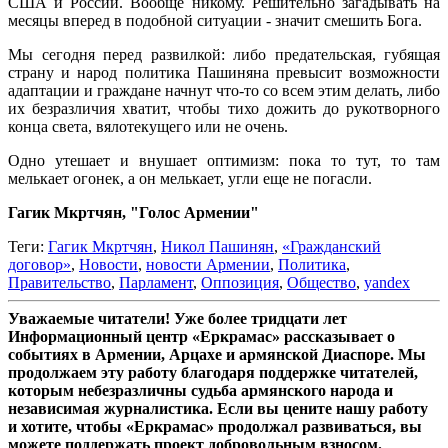
США и России. Вообще никому. Решительно загадывать на
месяцы вперед в подобной ситуации - значит смешить Бога.
Мы сегодня перед развилкой: либо предательская, губящая
страну и народ политика Пашиняна превысит возможности
адаптации и граждане начнут что-то со всем этим делать, либо
их безразличия хватит, чтобы тихо дожить до рукотворного
конца света, вялотекущего или не очень.
Одно утешает и внушает оптимизм: пока то тут, то там
мелькает огонек, а он мелькает, угли еще не погасли.
Гагик Мкртчян, "Голос Армении"
Теги:
Гагик Мкртчян
,
Никол Пашинян
,
«Гражданский
договор»
,
Новости
,
новости Армении
,
Политика
,
Правительство
,
Парламент
,
Оппозиция
,
Общество
,
yandex
Уважаемые читатели! Уже более тридцати лет
Информационный центр «Еркрамас» рассказывает о
событиях в Армении, Арцахе и армянской Диаспоре. Мы
продолжаем эту работу благодаря поддержке читателей,
которым небезразличны судьба армянского народа и
независимая журналистика. Если вы цените нашу работу
и хотите, чтобы «Еркрамас» продолжал развиваться, вы
можете поддержать проект добровольным взносом.