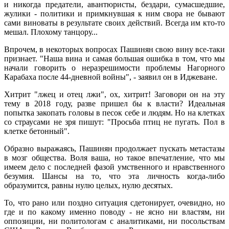
и никогда предатели, авантюристы, бездари, сумасшедшие,
жулики - политики и примкнувшая к ним свора не бывают
сами виноваты в результате своих действий. Всегда им кто-то
мешал. Плохому танцору...
Впрочем, в некоторых вопросах Пашинян свою вину все-таки
признает. "Наша вина и самая большая ошибка в том, что мы
начали говорить о неразрешимости проблемы Нагорного
Карабаха после 44-дневной войны", - заявил он в Иджеване.
Хитрит "лжец и отец лжи", ох, хитрит! Заговори он на эту
тему в 2018 году, разве пришел бы к власти? Идеальная
попытка закопать головы в песок себе и людям. Но на клетках
со страусами не зря пишут: "Просьба птиц не пугать. Пол в
клетке бетонный".
Образно выражаясь, Пашинян продолжает пускать метастазы
в мозг общества. Воля ваша, но такое впечатление, что мы
имеем дело с последней фазой умственного и нравственного
безумия. Шансы на то, что эта личность когда-либо
образумится, равны нулю целых, нулю десятых.
То, что рано или поздно ситуация сдетонирует, очевидно, но
где и по какому именно поводу - не ясно ни властям, ни
оппозиции, ни политологам с аналитиками, ни посольствам