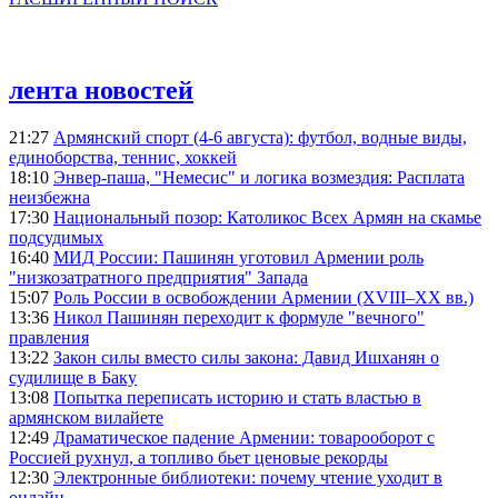
лента новостей
21:27
Армянский спорт (4-6 августа): футбол, водные виды,
единоборства, теннис, хоккей
18:10
Энвер-паша, "Немесис" и логика возмездия: Расплата
неизбежна
17:30
Национальный позор: Католикос Всех Армян на скамье
подсудимых
16:40
МИД России: Пашинян уготовил Армении роль
"низкозатратного предприятия" Запада
15:07
Роль России в освобождении Армении (XVIII–XX вв.)
13:36
Никол Пашинян переходит к формуле "вечного"
правления
13:22
Закон силы вместо силы закона: Давид Ишханян о
судилище в Баку
13:08
Попытка переписать историю и стать властью в
армянском вилайете
12:49
Драматическое падение Армении: товарооборот с
Россией рухнул, а топливо бьет ценовые рекорды
12:30
Электронные библиотеки: почему чтение уходит в
онлайн