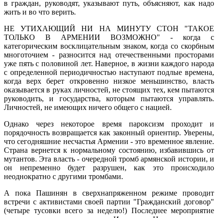
в граждан, руководят, указывают путь, объясняют, как надо
жить и во что верить.
НЕ УТИХАЮЩИЙ НИ НА МИНУТУ СТОН "ТАКОЕ
ТОЛЬКО В АРМЕНИИ ВОЗМОЖНО" - когда с
категорическим восклицательным знаком, когда со скорбным
многоточием - разносится над отечественными просторами
уже пять с половиной лет. Наверное, в жизни каждого народа
с определенной периодичностью наступают подлые времена,
когда верх берет откровенно низкое меньшинство, власть
оказывается в руках личностей, не стоящих тех, кем пытаются
руководить, и государства, которым пытаются управлять.
Личностей, не имеющих ничего общего с нацией.
Однако через некоторое время пароксизм проходит и
порядочность возвращается как законный ориентир. Уверены,
что сегодняшние несчастья Армении - это временное явление.
Страна вернется к нормальному состоянию, избавившись от
мутантов. Эта власть - очередной тромб армянской истории, и
он непременно будет разрушен, как это происходило
неоднократно с другими тромбами.
А пока Пашинян в сверхнапряженном режиме проводит
встречи с активистами своей партии "Гражданский договор"
(четыре тусовки всего за неделю!) Последнее мероприятие