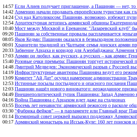
14:57
Если Алиев получает приглашение, а Пашинян — нет, то 
14:42
Армению начали продавать европейским туристам как гл
14:24
Суд над Католикосом: Пашинян, возможно, избежит пули,
12:54
Архитектурная летопись армянской общины Екатеринода
10:40
Мост между Москвой и Ереваном: "Лазаревский клуб" бь
09:20
Пашинян за собственные провалы расплачивается деньга
08:05
Яков Кедми: Пашинян оказался в безвыходном положении
00:01
Хранители традиций из Чалтыря: семья донских армян п
20:33
Забвение Арцаха и коридор для Азербайджана: Армения 
17:03
Армян он любил, как русских, а русских – как армян: Г
15:40
Розовые очки премьера: Пашинян торгует исторической
14:48
Дмитрий Медведев: Экономический разрыв с Россией выз
14:19
Инфраструктурные авантюры Пашиняна ведут его режим 
13:09
Комитет "Ай Дат" осудил намерение администрации Тра
12:53
Истинные посылы постыдного и опасного послания Паши
12:03
Пашинян нашёл нового виноватого: неожиданное призн
04:49
Внешнеполитический тупик Пашиняна: Запад Армению не 
04:16
Война Пашиняна с Арцахом идет даже на стадионах
03:55
Восемь лет ненависти: армянский режиссер о расколе общ
03:30
"Фабрика фейков" — в парламенте или Главный враг Па
01:14
Всемирный совет церквей выразил поддержку Армянско
00:17
Армянский монастырь на Иссык-Куле: 160 лет поисков и