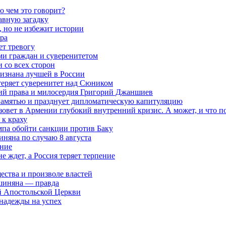
о чем это говорит?
авную загадку
 но не избежит истории
ра
ет тревогу
ми граждан и суверенитетом
 со всех сторон
ризнана лучшей в России
теряет суверенитет над Сюником
ений права и милосердия Григорий Джаншиев
 памятью и празднует дипломатическую капитуляцию
овет в Армении глубокий внутренний кризис. А может, и что 
к краху
мпа обойти санкции против Баку
няна по случаю 8 августа
ание
ждет, а Россия теряет терпение
ества и произволе властей
шиняна — правда
й Апостольской Церкви
 надежды на успех