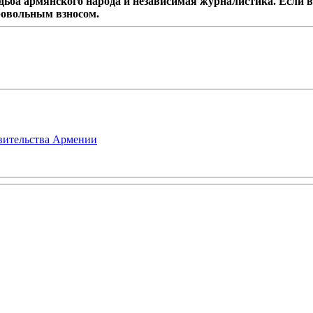
дьба армянского народа и независимая журналистика. Если в
ровольным взносом.
авительства Армении