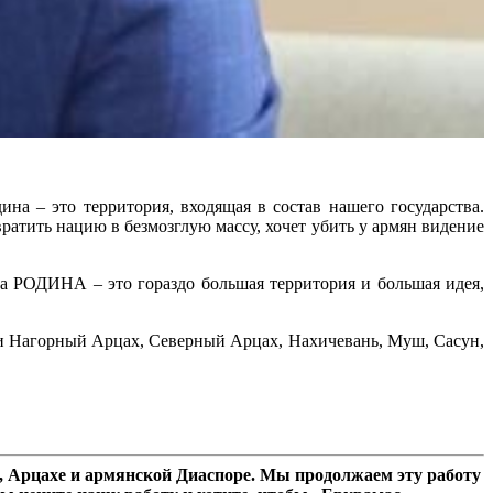
на – это территория, входящая в состав нашего государства.
атить нацию в безмозглую массу, хочет убить у армян видение
, а РОДИНА – это гораздо большая территория и большая идея,
 и Нагорный Арцах, Северный Арцах, Нахичевань, Муш, Сасун,
 Арцахе и армянской Диаспоре. Мы продолжаем эту работу