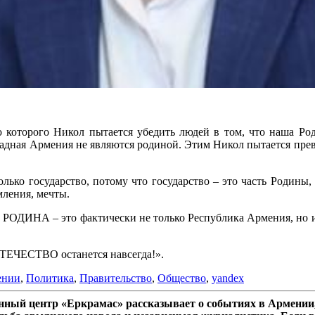
:
 которого Никол пытается убедить людей в том, что наша Роди
адная Армения не являются родиной. Этим Никол пытается превр
лько государство, потому что государство – это часть Родины
мления, мечты.
 а РОДИНА – это фактически не только Республика Армения, но
 ОТЕЧЕСТВО останется навсегда!».
ении
,
Политика
,
Правительство
,
Общество
,
yandex
ный центр «Еркрамас» рассказывает о событиях в Армении,