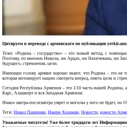
Цитируем в переводе с армянского по публикации yerkir.am
Тезис «Родина – государство» – это новый метод, с помощью
Поэтому, по мнению Никола, ни Арцах, ни Нахичевань, ни Зап
будущего, стремления, цели.
Имеющие голову армяне хорошо знают, что Родина – это не то
которая мотивирует нацию смотреть вперед, иметь цели и стре
Сегодня Республика Армения – это 1/10 часть нашей Родины,
Карс, Алашкерт и вся Западная Армения.
Никол завтра-послезавтра умрет и могилы у него не будет, но
Теги:
Никол Пашинян
,
Наири Хохикян
,
Новости
,
новости Арм
Уважаемые читатели! Уже более тридцати лет Информацион