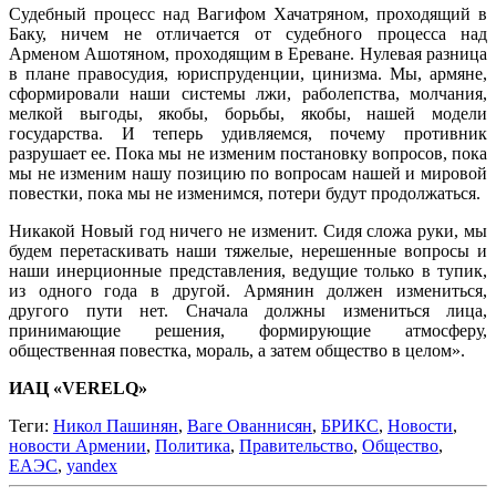
Судебный процесс над Вагифом Хачатряном, проходящий в
Баку, ничем не отличается от судебного процесса над
Арменом Ашотяном, проходящим в Ереване. Нулевая разница
в плане правосудия, юриспруденции, цинизма. Мы, армяне,
сформировали наши системы лжи, раболепства, молчания,
мелкой выгоды, якобы, борьбы, якобы, нашей модели
государства. И теперь удивляемся, почему противник
разрушает ее. Пока мы не изменим постановку вопросов, пока
мы не изменим нашу позицию по вопросам нашей и мировой
повестки, пока мы не изменимся, потери будут продолжаться.
Никакой Новый год ничего не изменит. Сидя сложа руки, мы
будем перетаскивать наши тяжелые, нерешенные вопросы и
наши инерционные представления, ведущие только в тупик,
из одного года в другой. Армянин должен измениться,
другого пути нет. Сначала должны измениться лица,
принимающие решения, формирующие атмосферу,
общественная повестка, мораль, а затем общество в целом».
ИАЦ «VERELQ»
Теги:
Никол Пашинян
,
Ваге Ованнисян
,
БРИКС
,
Новости
,
новости Армении
,
Политика
,
Правительство
,
Общество
,
ЕАЭС
,
yandex