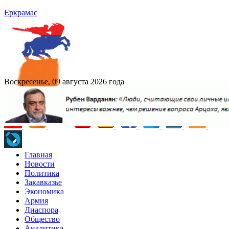
Еркрамас
Воскресенье, 09 августа 2026 года
Главная
Новости
Политика
Закавказье
Экономика
Армия
Диаспора
Общество
Аналитика