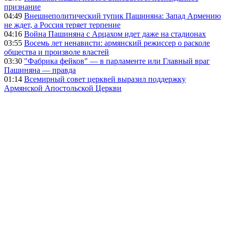
признание
04:49
Внешнеполитический тупик Пашиняна: Запад Армению
не ждет, а Россия теряет терпение
04:16
Война Пашиняна с Арцахом идет даже на стадионах
03:55
Восемь лет ненависти: армянский режиссер о расколе
общества и произволе властей
03:30
"Фабрика фейков" — в парламенте или Главный враг
Пашиняна — правда
01:14
Всемирный совет церквей выразил поддержку
Армянской Апостольской Церкви