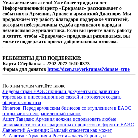
Уважаемые читатели! Уже более тридцати лет
Информационный центр «Еркрамас» рассказывает о
событиях в Армении, Арцахе и армянской Диаспоре. Мы
продолжаем эту работу благодаря поддержке читателей,
которым небезразличны судьба армянского народа и
независимая журналистика. Если вы цените нашу работу
и хотите, чтобы «Еркрамас» продолжал развиваться, вы
можете поддержать проект добровольным взносом.
РЕКВИЗИТЫ ДЛЯ ПОДДЕРЖКИ:
Карта Сбербанка – 2202 2072 1610 0373
Форма для донатов
https://dzen.ru/yerkramas?donate=true
По этим темам читайте также
Лидеры стран ЕАЭС приняли документы по развитию
торговых и инвестиционных связей и готовятся создать
общий рынок газа
Игнатов: Перед армянским бизнесов со втуплением в ЕАЭС
открывается неограниченный рынок
Ашот Тавадян: Армения должна использовать любые
возможности от интеграционных процессов в формате ЕАЭС
Лаврентий Амшенци: Каждый спасается как может
А. Ашотян: Армения и Россия – часть Европы, и