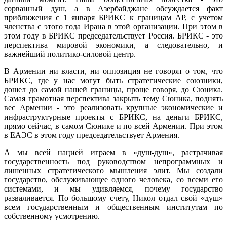
сорванный душ, а в Азербайджане обсуждается факт
приближения с 1 января БРИКС к границам АР, с учетом
членства с этого года Ирана в этой организации. При этом в
этом году в БРИКС председательствует Россия. БРИКС - это
перспектива мировой экономики, а следовательно, и
важнейший политико-силовой центр.
В Армении ни власти, ни оппозиция не говорят о том, что
БРИКС, где у нас могут быть стратегические союзники,
дошел до самой нашей границы, проще говоря, до Сюника.
Самая грамотная перспектива закрыть тему Сюника, поднять
вес Армении - это реализовать крупные экономические и
инфраструктурные проекты с БРИКС, на деньги БРИКС,
прямо сейчас, в самом Сюнике и по всей Армении. При этом
в ЕАЭС в этом году председательствует Армения.
А мы всей нацией играем в «душ-душ», растрачивая
государственность под руководством непрограммных и
лишенных стратегического мышления элит. Мы создали
государство, обслуживающее одного человека, со всеми его
системами, и мы удивляемся, почему государство
разваливается. По большому счету, Никол отдал свой «душ»
всем государственным и общественным институтам по
собственному усмотрению.