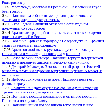
Екатеринодара
10:40
Мост между Москвой и Ереваном: "Лазаревский клуб"
бьет тревогу
09:20
Пашинян за собственные провалы расплачивается
деньгами граждан и суверенитетом
08:05
Яков Кедми: Пашинян оказался в безвыходном
положении со всех сторон
00:01
Хранители традиций из Чалтыря: семья донских армян
признана лучшей в России
20:33
Забвение Арцаха и коридор для Азербайджана: Армения
теряет суверенитет над Сюником
17:03
Армян он любил, как русских, а русских – как армян:
Гений права и милосердия Григорий Джаншиев
15:40
Розовые очки премьера: Пашинян торгует исторической
памятью и празднует дипломатическую капитуляцию
14:48
Дмитрий Медведев: Экономический разрыв с Россией
вызовет в Армении глубокий внутренний кризис. А может, и
что похуже…
14:19
Инфраструктурные авантюры Пашиняна ведут его
режим к краху
13:09
Комитет "Ай Дат" осудил намерение администрации
Трампа обойти санкции против Баку
12:53
Истинные посылы постыдного и опасного послания
Пашиняна по случаю 8 августа
12:03
Пашинян нашёл нового виноватого: неожиданное