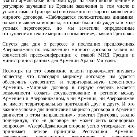
взятый армянскими властями курс на «мир любой ценой» и
регулярно звучащие из Еревана заявления (в том числе и
устами самого Григоряна) о возможности скорого заключения
мирного договора. «Наблюдается положительная динамика,
однако выявлены вопросы, которые были обсуждены в ходе
устных переговоров, но мы заметили определенные
отступления в тексте мирного соглашения»,- заявил Григорян.
Спустя два дня о регрессе в последних предложениях
Азербайджана по заключению мирного договора заявил на
совместной пресс-конференции с главой МИД Греции и
министр иностранных дел Армении Арарат Мирзоян.
Несмотря на это армянские власти продолжают внушать
обществу, что благодаря мирному договору им удастся
обеспечить суверенитет и территориальную целостность
Армении. «Мирный договор в первую очередь касается
возможности создать сосуществование в регионе между
Арменией и Азербайджаном, а ни Армения, ни Азербайджан
не имеют территориальных притязаний друг к другу. И это
важное условие для подписания мирного договора и Армения
двигается в этом направлении»,- отметил Григорян, заодно
подчеркнув, что «в договоре не может быть коридорных
вопросов». «Азербайджанская сторона устно утверждает, что
принимает четыре принципа Республики Армения:
суверенитет, юрисдикцию, взаимность и равенство.