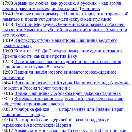
17:03
Армян он любил, как русских, а русских – как армян:
Гений права и милосердия Григорий Джаншиев
15:40
Розовые очки премьера: Пашинян торгует исторической
памятью и празднует дипломатическую капитуляцию
14:48
Дмитрий Медведев: Экономический разрыв с Россией
вызовет в Армении глубокий внутренний кризис. А может, и
что похуже…
14:19
Инфраструктурные авантюры Пашиняна ведут его
режим к краху
13:09
Комитет "Ай Дат" осудил намерение администрации
Трампа обойти санкции против Баку
12:53
Истинные посылы постыдного и опасного послания
Пашиняна по случаю 8 августа
12:03
Пашинян нашёл нового виноватого: неожиданное
признание
04:49
Внешнеполитический тупик Пашиняна: Запад Армению
не ждет, а Россия теряет терпение
04:16
Война Пашиняна с Арцахом идет даже на стадионах
03:55
Восемь лет ненависти: армянский режиссер о расколе
общества и произволе властей
03:30
"Фабрика фейков" — в парламенте или Главный враг
Пашиняна — правда
01:14
Всемирный совет церквей выразил поддержку
Армянской Апостольской Церкви
00:17
Армянский монастырь на Иссык-Куле: 160 лет поисков