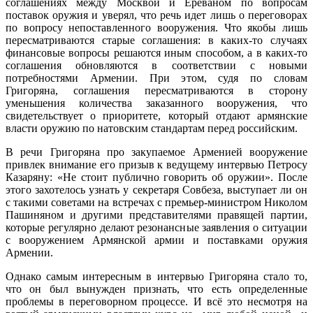
соглашениях между Москвой и Ереваном по вопросам
поставок оружия и уверял, что речь идет лишь о переговорах
по вопросу непоставленного вооружения. Что якобы лишь
пересматриваются старые соглашения: в каких-то случаях
финансовые вопросы решаются иным способом, а в каких-то
соглашения обновляются в соответствии с новыми
потребностями Армении. При этом, судя по словам
Григоряна, соглашения пересматриваются в сторону
уменьшения количества заказанного вооружения, что
свидетельствует о приоритете, который отдают армянские
власти оружию по натовским стандартам перед российским.
В речи Григоряна про закупаемое Арменией вооружение
привлек внимание его призыв к ведущему интервью Петросу
Казаряну: «Не стоит публично говорить об оружии». После
этого захотелось узнать у секретаря Совбеза, выступает ли он
с такими советами на встречах с премьер-министром Николом
Пашиняном и другими представителями правящей партии,
которые регулярно делают резонансные заявления о ситуации
с вооружением Армянской армии и поставками оружия
Армении.
Однако самым интересным в интервью Григоряна стало то,
что он был вынужден признать, что есть определенные
проблемы в переговорном процессе. И всё это несмотря на