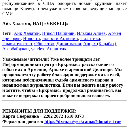
республиканцев в США одобрить новый крупный пакет
помощи Киеву), о чем уже прямо говорят ведущие западные
СМИ.
Айк Халатян, ИАЦ «VERELQ»
Теги:
Айк Халатян
,
Никол Пашинян
,
Ильхам Алиев
,
Армен
Григорян
,
Новости
,
новости Армении
,
Политика
,
Правительство
,
Общество
,
Дипломатия
,
Арцах (Карабах)
,
Азербайджан
,
yandex
,
Аналитика
Уважаемые читатели! Уже более тридцати лет
Информационный центр «Еркрамас» рассказывает о
событиях в Армении, Арцахе и армянской Диаспоре. Мы
продолжаем эту работу благодаря поддержке читателей,
которым небезразличны судьба армянского народа и
независимая журналистика. Если вы цените нашу работу
и хотите, чтобы «Еркрамас» продолжал развиваться, вы
можете поддержать проект добровольным взносом.
РЕКВИЗИТЫ ДЛЯ ПОДДЕРЖКИ:
Карта Сбербанка – 2202 2072 1610 0373
Форма для донатов
https://dzen.ru/yerkramas?donate=true