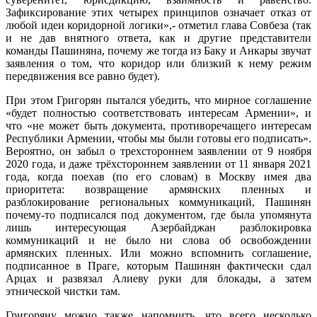
Зафиксирование этих четырех принципов означает отказ от
любой идеи коридорной логики»,- отметил глава Совбеза (так
и не дав внятного ответа, как и другие представители
команды Пашиняна, почему же тогда из Баку и Анкары звучат
заявления о том, что коридор или близкий к нему режим
передвижения все равно будет).
При этом Григорян пытался убедить, что мирное соглашение
«будет полностью соответствовать интересам Армении», и
что «не может быть документа, противоречащего интересам
Республики Армении, чтобы мы были готовы его подписать».
Вероятно, он забыл о трехстороннем заявлении от 9 ноября
2020 года, и даже трёхстороннем заявлении от 11 января 2021
года, когда поехав (по его словам) в Москву имея два
приоритета: возвращение армянских пленных и
разблокирование региональных коммуникаций, Пашинян
почему-то подписался под документом, где была упомянута
лишь интересующая Азербайджан разблокировка
коммуникаций и не было ни слова об освобождении
армянских пленных. Или можно вспомнить соглашение,
подписанное в Праге, которым Пашинян фактически сдал
Арцах и развязал Алиеву руки для блокады, а затем
этнической чистки там.
Григоряну можно также напомнить, что всего несколько