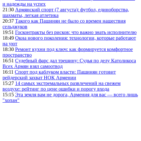
и надежды на успех
21:30
Армянский спорт (7 августа): футбол, единоборства,
шахматы, легкая атлетика
20:37
Такого как Пашинян не было со времен нашествия
сельджуков
19:51
Госконтракты без рисков: что важно знать исполнителю
18:49
Окна нового поколения: технологии, которые работают
на уют
18:30
Ремонт кухни под ключ: как формируется комфортное
пространство
16:51
Судебный фарс дал трещину: Судья по делу Католикоса
Всех Армян взял самоотвод
16:11
Спорт под каблуком власти: Пашинян готовит
рейдерский захват НОК Армении
15:27
14 самых экстремальных развлечений на свежем
воздухе: рейтинг по цене ошибки и порогу входа
15:15
Эта земля вам не дорога, Армения для вас — всего лишь
"хопан"