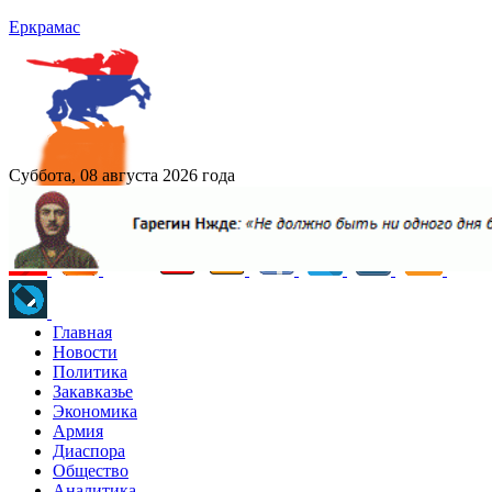
Еркрамас
Суббота, 08 августа 2026 года
Главная
Новости
Политика
Закавказье
Экономика
Армия
Диаспора
Общество
Аналитика