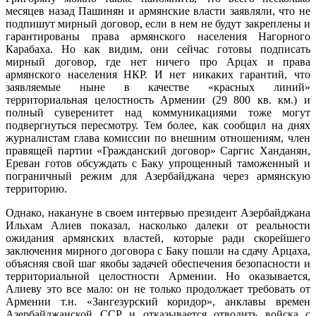
месяцев назад Пашинян и армянские власти заявляли, что не
подпишут мирный договор, если в нем не будут закреплены и
гарантированы права армянского населения Нагорного
Карабаха. Но как видим, они сейчас готовы подписать
мирный договор, где нет ничего про Арцах и права
армянского населения НКР. И нет никаких гарантий, что
заявляемые ныне в качестве «красных линий»
территориальная целостность Армении (29 800 кв. км.) и
полный суверенитет над коммуникациями тоже могут
подвергнуться пересмотру. Тем более, как сообщил на днях
журналистам глава комиссии по внешним отношениям, член
правящей партии «Гражданский договор» Саргис Ханданян,
Ереван готов обсуждать с Баку упрощенный таможенный и
пограничный режим для Азербайджана через армянскую
территорию.
Однако, накануне в своем интервью президент Азербайджана
Ильхам Алиев показал, насколько далеки от реальности
ожидания армянских властей, которые ради скорейшего
заключения мирного договора с Баку пошли на сдачу Арцаха,
объясняя свой шаг якобы задачей обеспечения безопасности и
территориальной целостности Армении. Но оказывается,
Алиеву это все мало: он не только продолжает требовать от
Армении т.н. «Зангезурский коридор», анклавы времен
Азербайджанской ССР и отказывается отводить войска с