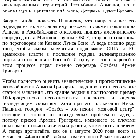
оккупированных территорий Республики Армения, но и
вновь озвучил претензии на Сюник, Джермук и даже Ереван.
Заодно, чтобы показать Пашиняну, что напрасны все его
надежды на то, что Запад ему поможет и сможет повлиять на
Алиева, в Азербайджане отказались принять американского
сопредседателя Минской группы ОБСЕ, старшего советника
по переговорам на Кавказе Луиса Боно. А ведь именно ради
того, чтобы якобы заручиться поддержкой США и ЕС
армянские власти в последние год-два целенаправленно
портили отношения с Россией. И одну из главных ролей в
этом процессе играл именно секретарь Совбеза Армен
Григорян.
Чтобы полностью оценить аналитические и прогностические
«способности» Армена Григоряна, надо прочитать его старые
статьи и заявления. Это крайне редкий в политологии пример
100-процентного несоответствия прогнозов и оценок
последующим событиям. Хотя при его назначении Никол
Пашинян говорил: «Совбез – это некий "мозговой центр",
стоящий в стороне от повседневных проблем и задач, а
потому приход Армена Григоряна, имеющего за плечами
опыт экспертно-аналитической работы, может быть полезен».
А теперь прочитайте, как он в августе 2020 года, всего за
месяц до 44-дневной войны, хвалил российское оружие и