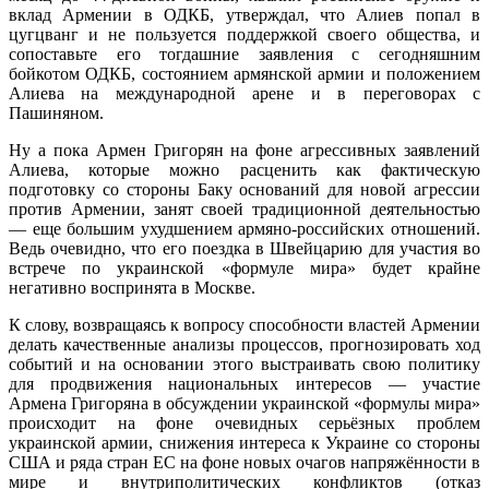
вклад Армении в ОДКБ, утверждал, что Алиев попал в
цугцванг и не пользуется поддержкой своего общества, и
сопоставьте его тогдашние заявления с сегодняшним
бойкотом ОДКБ, состоянием армянской армии и положением
Алиева на международной арене и в переговорах с
Пашиняном.
Ну а пока Армен Григорян на фоне агрессивных заявлений
Алиева, которые можно расценить как фактическую
подготовку со стороны Баку оснований для новой агрессии
против Армении, занят своей традиционной деятельностью
— еще большим ухудшением армяно-российских отношений.
Ведь очевидно, что его поездка в Швейцарию для участия во
встрече по украинской «формуле мира» будет крайне
негативно воспринята в Москве.
К слову, возвращаясь к вопросу способности властей Армении
делать качественные анализы процессов, прогнозировать ход
событий и на основании этого выстраивать свою политику
для продвижения национальных интересов — участие
Армена Григоряна в обсуждении украинской «формулы мира»
происходит на фоне очевидных серьёзных проблем
украинской армии, снижения интереса к Украине со стороны
США и ряда стран ЕС на фоне новых очагов напряжённости в
мире и внутриполитических конфликтов (отказ