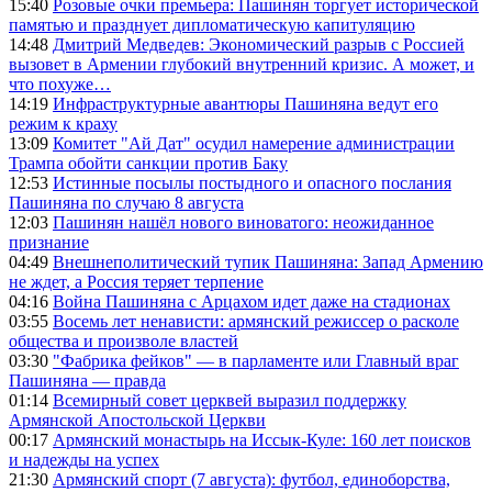
15:40
Розовые очки премьера: Пашинян торгует исторической
памятью и празднует дипломатическую капитуляцию
14:48
Дмитрий Медведев: Экономический разрыв с Россией
вызовет в Армении глубокий внутренний кризис. А может, и
что похуже…
14:19
Инфраструктурные авантюры Пашиняна ведут его
режим к краху
13:09
Комитет "Ай Дат" осудил намерение администрации
Трампа обойти санкции против Баку
12:53
Истинные посылы постыдного и опасного послания
Пашиняна по случаю 8 августа
12:03
Пашинян нашёл нового виноватого: неожиданное
признание
04:49
Внешнеполитический тупик Пашиняна: Запад Армению
не ждет, а Россия теряет терпение
04:16
Война Пашиняна с Арцахом идет даже на стадионах
03:55
Восемь лет ненависти: армянский режиссер о расколе
общества и произволе властей
03:30
"Фабрика фейков" — в парламенте или Главный враг
Пашиняна — правда
01:14
Всемирный совет церквей выразил поддержку
Армянской Апостольской Церкви
00:17
Армянский монастырь на Иссык-Куле: 160 лет поисков
и надежды на успех
21:30
Армянский спорт (7 августа): футбол, единоборства,