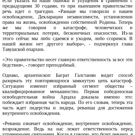
если указать на наши ошибки и упущения в сравнении с
предыдущими 30 годами, то при нынешнем правительстве
речь идет о трагедии. «Раньше мы говорили о нашем
освобождении, Декларации независимости, установлении
права на жизнь, освобождении собственной Родины. Теперь
же мы говорим о катастрофе, человеческих и
территориальных потерях, бесконечных опасностях. Из-за
этого сейчас мы либо сдаемся и уходим, либо ссоримся. В
нашей жизни нет другого выбора», - подчеркнул глава
Тавушской епархии.
«Это правительство несет главную ответственность за все эти
бедствия», - говорит преподобный.
Однако, архиепископ Баграт Галстанян видит способ
разорвать эту повторяющуюся замкнутую цепь катастроф.
Ситуацию изменит избранный сегмент общества –
квалифицированное меньшинство. Первая победоносная
освободительная война Арцаха доказала именно это:
побеждает избранная часть народа. По его словам, теперь эта
часть ждет лидерства и лидера, реванша для достижения
внутреннего освобождения.
«Реванш означает освобождение, внутреннее освобождение,
возрождение. Ведь на нас лежит ответственность перед
утраченными святынями. Когда я говорю, что будет реванш, я