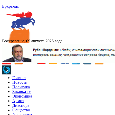
Еркрамас
Воскресенье, 09 августа 2026 года
Главная
Новости
Политика
Закавказье
Экономика
Армия
Диаспора
Общество
Аналитика