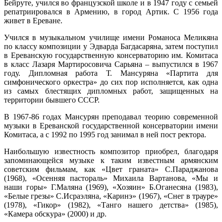
Бейруте, учился во французской школе и в 1947 году с семьей
репатриировался в Армению, в город Артик. С 1956 года
живет в Ереване.
Учился в музыкальном училище имени Романоса Меликяна
по классу композиции у Эдварда Багдасаряна, затем поступил
в Ереванскую государственную консерваторию им. Комитаса
в класс Лазаря Мартиросовича Сарьяна – выпустился в 1967
году. Дипломная работа Т. Мансуряна «Партита для
симфонического оркестра» до сих пор исполняется, как одна
из самых блестящих дипломных работ, защищенных на
территории бывшего СССР.
В 1967-86 годах Мансурян преподавал теорию современной
музыки в Ереванской государственной консерватории имени
Комитаса, а с 1992 по 1995 год занимал в ней пост ректора.
Наибольшую известность композитор приобрел, благодаря
запоминающейся музыке к таким известным армянским
советским фильмам, как «Цвет граната» С.Параджанова
(1968), «Осенняя пастораль» Михаила Вартанова, «Мы и
наши горы» Г.Маляна (1969), «Хозяин» Б.Оганесяна (1983),
«Белые грезы» С.Исраэляна, «Каринэ» (1967), «Снег в трауре»
(1978), «Гикор» (1982), «Танго нашего детства» (1985),
«Камера обскура» (2000) и др.