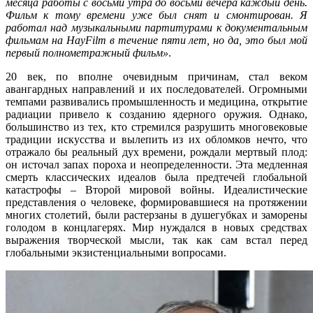
месяца работы с восьми утра до восьми вечера каждый день.
Фильм к тому времени уже был снят и смонтирован. Я
работал над музыкальными партитурами к документальным
фильмам на HayFilm в течение пяти лет, но да, это был мой
первый полнометражный фильм»
.
20 век, по вполне очевидным причинам, стал веком
авангардных направлений и их последователей. Огромными
темпами развивались промышленность и медицина, открытие
радиации привело к созданию ядерного оружия. Однако,
большинство из тех, кто стремился разрушить многовековые
традиции искусства и вылепить из их обломков нечто, что
отражало бы реальный дух времени, рождали мертвый плод:
он источал запах пороха и неопределенности. Эта медленная
смерть классических идеалов была предтечей глобальной
катастрофы – Второй мировой войны. Идеалистические
представления о человеке, формировавшиеся на протяжении
многих столетий, были растерзаны в душегубках и заморены
голодом в концлагерях. Мир нуждался в новых средствах
выражения творческой мысли, так как сам встал перед
глобальными экзистенциальными вопросами.