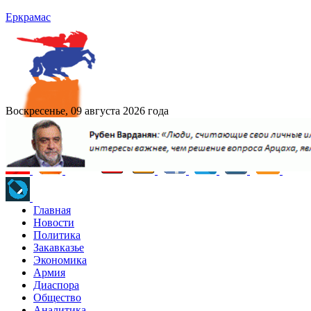
Еркрамас
Воскресенье, 09 августа 2026 года
Главная
Новости
Политика
Закавказье
Экономика
Армия
Диаспора
Общество
Аналитика