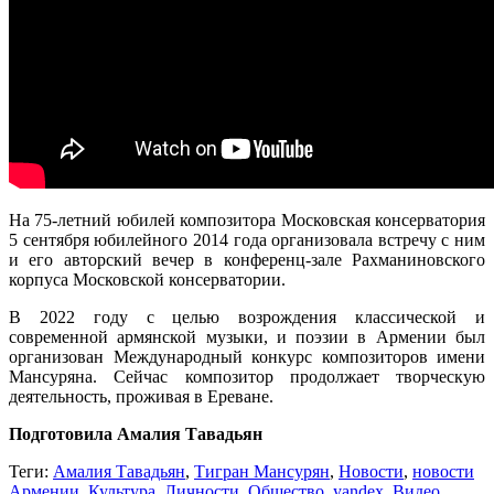
На 75-летний юбилей композитора Московская консерватория
5 сентября юбилейного 2014 года организовала встречу с ним
и его авторский вечер в конференц-зале Рахманиновского
корпуса Московской консерватории.
В 2022 году с целью возрождения классической и
современной армянской музыки, и поэзии в Армении был
организован Международный конкурс композиторов имени
Мансуряна. Сейчас композитор продолжает творческую
деятельность, проживая в Ереване.
Подготовила Амалия Тавадьян
Теги:
Амалия Тавадьян
,
Тигран Мансурян
,
Новости
,
новости
Армении
,
Культура
,
Личности
,
Общество
,
yandex
,
Видео