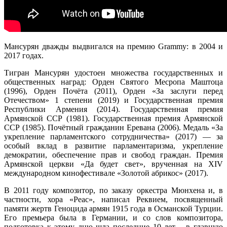
Мансурян дважды выдвигался на премию Grammy: в 2004 и
2017 годах.
Тигран Мансурян удостоен множества государственных и
общественных наград: Орден Святого Месропа Маштоца
(1996), Орден Почёта (2011), Орден «За заслуги перед
Отечеством» 1 степени (2019) и Государственная премия
Республики Армения (2014). Государственная премия
Армянской ССР (1981). Государственная премия Армянской
ССР (1985). Почётный гражданин Еревана (2006). Медаль «За
укрепление парламентского сотрудничества» (2017) — за
особый вклад в развитие парламентаризма, укрепление
демократии, обеспечение прав и свобод граждан. Премия
Армянской церкви «Да будет свет», врученная на XIV
международном кинофестивале «Золотой абрикос» (2017).
В 2011 году композитор, по заказу оркестра Мюнхена и, в
частности, хора «Реас», написал Реквием, посвященный
памяти жертв Геноцида армян 1915 года в Османской Турции.
Его премьера была в Германии, и со слов композитора,
подготовка к этому дню шла последние 10 лет – в главную