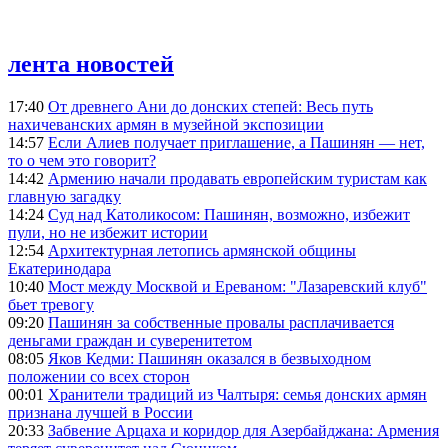
лента новостей
17:40
От древнего Ани до донских степей: Весь путь
нахичеванских армян в музейной экспозиции
14:57
Если Алиев получает приглашение, а Пашинян — нет,
то о чем это говорит?
14:42
Армению начали продавать европейским туристам как
главную загадку
14:24
Суд над Католикосом: Пашинян, возможно, избежит
пули, но не избежит истории
12:54
Архитектурная летопись армянской общины
Екатеринодара
10:40
Мост между Москвой и Ереваном: "Лазаревский клуб"
бьет тревогу
09:20
Пашинян за собственные провалы расплачивается
деньгами граждан и суверенитетом
08:05
Яков Кедми: Пашинян оказался в безвыходном
положении со всех сторон
00:01
Хранители традиций из Чалтыря: семья донских армян
признана лучшей в России
20:33
Забвение Арцаха и коридор для Азербайджана: Армения