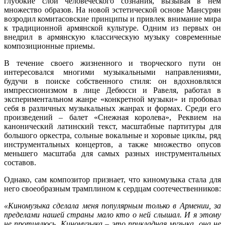
глубокие слои человеческого сознания, вызывая в нём
множество образов. На новой эстетической основе Мансурян
возродил комитасовские принципы и привлек внимание мира
к традиционной армянской культуре. Одним из первых он
внедрил в армянскую классическую музыку современные
композиционные приемы.
В течение своего жизненного и творческого пути он
интересовался многими музыкальными направлениями,
будучи в поиске собственного стиля: он вдохновлялся
импрессионизмом в лице Дебюсси и Равеля, работал в
экспериментальном жанре «конкретной музыки» и пробовал
себя в различных музыкальных жанрах и формах. Среди его
произведений – балет «Снежная королева», Реквием на
канонический латинский текст, масштабные партитуры для
большого оркестра, сольные вокальные и хоровые циклы, ряд
инструментальных концертов, а также множество опусов
меньшего масштаба для самых разных инструментальных
составов.
Однако, сам композитор признает, что киномузыка стала для
него своеобразным трамплином к сердцам соотечественников:
«Киномузыка сделала меня популярным только в Армении, за
пределами нашей страны мало кто о ней слышал. И я этому
не противлюсь. Киномузыка – это прикладная музыка, она не