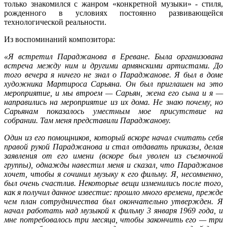
только знакомился с жанром «конкретной музыки» - стиля,
рожденного в условиях постоянно развивающейся
технологической реальности.
Из воспоминаний композитора:
«Я встретил Параджанова в Ереване. Была организована
встреча между ним и другими армянскими артистами. До
того вечера я ничего не знал о Параджанове. Я был в доме
художника Мартироса Сарьяна. Он был приглашен на это
мероприятие, и мы втроем — Сарьян, жена его сына и я —
направились на мероприятие из их дома. Не знаю почему, но
Сарьянам показалось уместным мое присутствие на
собрании. Там меня представили Параджанову.
Один из его помощников, который вскоре начал считать себя
правой рукой Параджанова и стал отдавать приказы, делая
заявления от его имени (вскоре был уволен из съемочной
группы), однажды навестил меня и сказал, что Параджанов
хочет, чтобы я сочинил музыку к его фильму. Я, несомненно,
был очень счастлив. Некоторые вещи изменились после того,
как я получил данное известие: прошло много времени, прежде
чем план сотрудничества был окончательно утвержден. Я
начал работать над музыкой к фильму 3 января 1969 года, и
мне потребовалось три месяца, чтобы закончить его — три