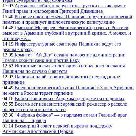
теряет суверенитет над Сюником
17:03
Армян он любил, как русских, а русских – как армян:
Гений права и милосердия Григорий Джаншиев
15:40
Розовые очки премьера: Пашинян торгует исторической
памятью и празднует дипломатическую капитуляцию
14:48
Дмитрий Медведев: Экономический разрыв с Россией
вызовет в Армении глубокий внутренний кризис. А может, и
что похуже…
14:19
Инфраструктурные авантюры Пашиняна ведут его
режим к краху
13:09
Комитет "Ай Дат" осудил намерение администрации
Трампа обойти санкции против Баку
12:53
Истинные посылы постыдного и опасного послания
Пашиняна по случаю 8 августа
12:03
Пашинян нашёл нового виноватого: неожиданное
признание
04:49
Внешнеполитический тупик Пашиняна: Запад Армению
не ждет, а Россия теряет терпение
04:16
Война Пашиняна с Арцахом идет даже на стадионах
03:55
Восемь лет ненависти: армянский режиссер о расколе
общества и произволе властей
03:30
"Фабрика фейков" — в парламенте или Главный враг
Пашиняна — правда
01:14
Всемирный совет церквей выразил поддержку
Армянской Апостольской Церкви