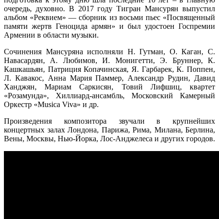
очередь, духовно. В 2017 году Тигран Мансурян выпустил
альбом «Реквием» — сборник из восьми пьес «Посвященный
памяти жертв Геноцида армян» и был удостоен Госпремии
Армении в области музыки.
Сочинения Мансуряна исполняли Н. Гутман, О. Каган, С.
Навасардян, А. Любимов, И. Монигетти, Э. Бруннер, К.
Кашкашьян, Патриция Копачинская, Я. Гарбарек, К. Поппен,
Л. Кавакос, Анна Мария Паммер, Александр Рудин, Давид
Ханджян, Мариам Саркисян, Товий Лифшиц, квартет
«Розамунда», Хиллиард-ансамбль, Московский Камерный
Оркестр «Musica Viva» и др.
Произведения композитора звучали в крупнейших
концертных залах Лондона, Парижа, Рима, Милана, Берлина,
Вены, Москвы, Нью-Йорка, Лос-Анджелеса и других городов.