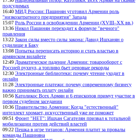
17:30
Национальный позор: Католикос Всех Армян на скамье
подсудимых
16:40
МИД России: Пашинян уготовил Армении роль
"низкозатратного предприятия" Запада
15:07
Роль России в освобождении Армении (XVIII–XX вв.)
13:36
Никол Пашинян переходит к формуле "вечного"
правления
13:22
Закон силы вместо силы закона: Давид Ишханян о
судилище в Баку
13:08
Попытка переписать историю и стать властью в
армянском вилайете
12:49
Драматическое падение Армении: товарооборот с
Россией рухнул, а топливо бьет ценовые рекорды
12:30
Электронные библиотеки: почему чтение уходит в
онлайн
11:28
Электронные платежи: почему современному бизнесу
важно принимать оплату онлайн
10:56
Католикос Всех Армян и 6 епископов примут участие в
первом судебном заседании
10:36
Правительство Армении: Когда "естественный"
интеллект хромает, искусственный уже не поможет
09:51
Фронт "НЕТ": Ишхан Сагателян призвал к тотальной
мобилизации против действий властей
09:22
Пешка в игре титанов: Армения платит за провалы
команды Пашиняна