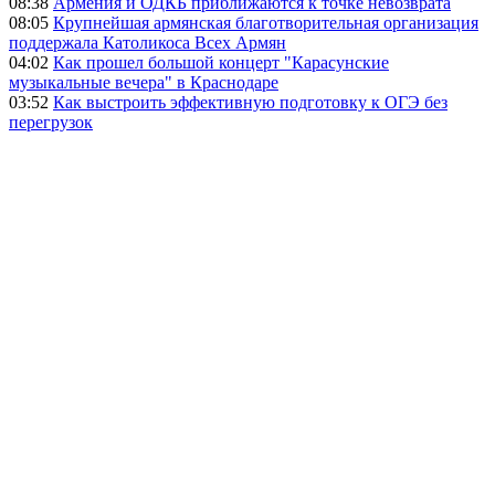
08:38
Армения и ОДКБ приближаются к точке невозврата
08:05
Крупнейшая армянская благотворительная организация
поддержала Католикоса Всех Армян
04:02
Как прошел большой концерт "Карасунские
музыкальные вечера" в Краснодаре
03:52
Как выстроить эффективную подготовку к ОГЭ без
перегрузок