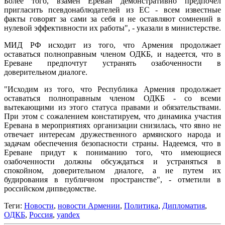
Более того, взамен Ереван демонстративно предпочел
пригласить псевдонаблюдателей из ЕС - всем известные
факты говорят за сами за себя и не оставляют сомнений в
нулевой эффективности их работы", - указали в министерстве.
МИД РФ исходит из того, что Армения продолжает
оставаться полноправным членом ОДКБ, и надеется, что в
Ереване предпочтут устранять озабоченности в
доверительном диалоге.
"Исходим из того, что Республика Армения продолжает
оставаться полноправным членом ОДКБ - со всеми
вытекающими из этого статуса правами и обязательствами.
При этом с сожалением констатируем, что динамика участия
Еревана в мероприятиях организации снизилась, что явно не
отвечает интересам дружественного армянского народа и
задачам обеспечения безопасности страны. Надеемся, что в
Ереване придут к пониманию того, что имеющиеся
озабоченности должны обсуждаться и устраняться в
спокойном, доверительном диалоге, а не путем их
будирования в публичном пространстве", - отметили в
российском дипведомстве.
Теги:
Новости
,
новости Армении
,
Политика
,
Дипломатия
,
ОДКБ
,
Россия
,
yandex