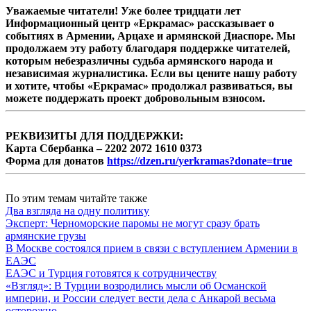
Уважаемые читатели! Уже более тридцати лет
Информационный центр «Еркрамас» рассказывает о
событиях в Армении, Арцахе и армянской Диаспоре. Мы
продолжаем эту работу благодаря поддержке читателей,
которым небезразличны судьба армянского народа и
независимая журналистика. Если вы цените нашу работу
и хотите, чтобы «Еркрамас» продолжал развиваться, вы
можете поддержать проект добровольным взносом.
РЕКВИЗИТЫ ДЛЯ ПОДДЕРЖКИ:
Карта Сбербанка – 2202 2072 1610 0373
Форма для донатов
https://dzen.ru/yerkramas?donate=true
По этим темам читайте также
Два взгляда на одну политику
Эксперт: Черноморские паромы не могут сразу брать
армянские грузы
В Москве состоялся прием в связи с вступлением Армении в
ЕАЭС
ЕАЭС и Турция готовятся к сотрудничеству
«Взгляд»: В Турции возродились мысли об Османской
империи, и России следует вести дела с Анкарой весьма
осторожно