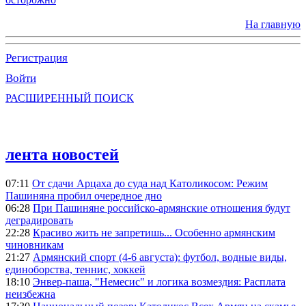
На главную
Регистрация
Войти
РАСШИРЕННЫЙ ПОИСК
лента новостей
07:11
От сдачи Арцаха до суда над Католикосом: Режим
Пашиняна пробил очередное дно
06:28
При Пашиняне российско-армянские отношения будут
деградировать
22:28
Красиво жить не запретишь... Особенно армянским
чиновникам
21:27
Армянский спорт (4-6 августа): футбол, водные виды,
единоборства, теннис, хоккей
18:10
Энвер-паша, "Немесис" и логика возмездия: Расплата
неизбежна