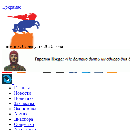
Еркрамас
Пятница, 07 августа 2026 года
Главная
Новости
Политика
Закавказье
Экономика
Армия
Диаспора
Общество
Аналитика