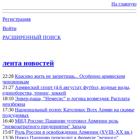
На главную
Регистрация
Войти
РАСШИРЕННЫЙ ПОИСК
лента новостей
22:28
Красиво жить не запретишь... Особенно армянским
чиновникам
21:27
Армянский спорт (4-6 августа): футбол, водные виды,
единоборства, теннис, хоккей
18:10
Энвер-паша, "Немесис" и логика возмездия: Расплата
неизбежна
17:30
Национальный позор: Католикос Всех Армян на скамье
подсудимых
16:40
МИД России: Пашинян уготовил Армении роль
"низкозатратного предприятия" Запада
15:07
Роль России в освобождении Армении (XVIII–XX вв.)
13:36
Никол Пашинян переходит к формуле "вечного"