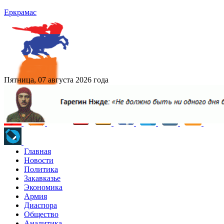
Еркрамас
Пятница, 07 августа 2026 года
Главная
Новости
Политика
Закавказье
Экономика
Армия
Диаспора
Общество
Аналитика