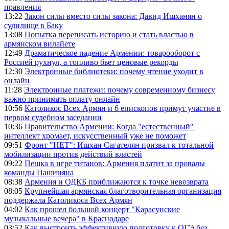
правления
13:22
Закон силы вместо силы закона: Давид Ишханян о
судилище в Баку
13:08
Попытка переписать историю и стать властью в
армянском вилайете
12:49
Драматическое падение Армении: товарооборот с
Россией рухнул, а топливо бьет ценовые рекорды
12:30
Электронные библиотеки: почему чтение уходит в
онлайн
11:28
Электронные платежи: почему современному бизнесу
важно принимать оплату онлайн
10:56
Католикос Всех Армян и 6 епископов примут участие в
первом судебном заседании
10:36
Правительство Армении: Когда "естественный"
интеллект хромает, искусственный уже не поможет
09:51
Фронт "НЕТ": Ишхан Сагателян призвал к тотальной
мобилизации против действий властей
09:22
Пешка в игре титанов: Армения платит за провалы
команды Пашиняна
08:38
Армения и ОДКБ приближаются к точке невозврата
08:05
Крупнейшая армянская благотворительная организация
поддержала Католикоса Всех Армян
04:02
Как прошел большой концерт "Карасунские
музыкальные вечера" в Краснодаре
03:52
Как выстроить эффективную подготовку к ОГЭ без