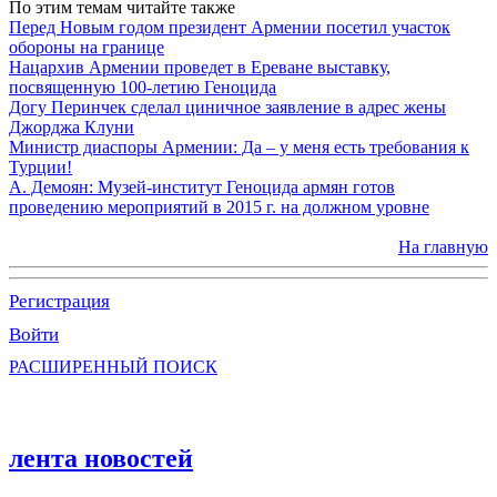
По этим темам читайте также
Перед Новым годом президент Армении посетил участок
обороны на границе
Нацархив Армении проведет в Ереване выставку,
посвященную 100-летию Геноцида
Догу Перинчек сделал циничное заявление в адрес жены
Джорджа Клуни
Министр диаспоры Армении: Да – у меня есть требования к
Турции!
А. Демоян: Музей-институт Геноцида армян готов
проведению мероприятий в 2015 г. на должном уровне
На главную
Регистрация
Войти
РАСШИРЕННЫЙ ПОИСК
лента новостей