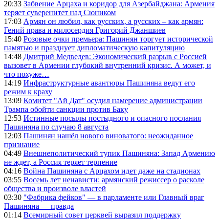
20:33
Забвение Арцаха и коридор для Азербайджана: Армения
теряет суверенитет над Сюником
17:03
Армян он любил, как русских, а русских – как армян:
Гений права и милосердия Григорий Джаншиев
15:40
Розовые очки премьера: Пашинян торгует исторической
памятью и празднует дипломатическую капитуляцию
14:48
Дмитрий Медведев: Экономический разрыв с Россией
вызовет в Армении глубокий внутренний кризис. А может, и
что похуже…
14:19
Инфраструктурные авантюры Пашиняна ведут его
режим к краху
13:09
Комитет "Ай Дат" осудил намерение администрации
Трампа обойти санкции против Баку
12:53
Истинные посылы постыдного и опасного послания
Пашиняна по случаю 8 августа
12:03
Пашинян нашёл нового виноватого: неожиданное
признание
04:49
Внешнеполитический тупик Пашиняна: Запад Армению
не ждет, а Россия теряет терпение
04:16
Война Пашиняна с Арцахом идет даже на стадионах
03:55
Восемь лет ненависти: армянский режиссер о расколе
общества и произволе властей
03:30
"Фабрика фейков" — в парламенте или Главный враг
Пашиняна — правда
01:14
Всемирный совет церквей выразил поддержку