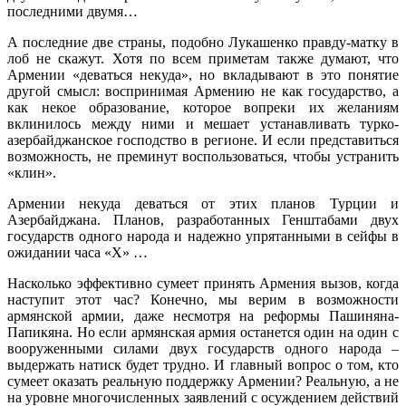
последними двумя…
А последние две страны, подобно Лукашенко правду-матку в
лоб не скажут. Хотя по всем приметам также думают, что
Армении «деваться некуда», но вкладывают в это понятие
другой смысл: воспринимая Армению не как государство, а
как некое образование, которое вопреки их желаниям
вклинилось между ними и мешает устанавливать турко-
азербайджанское господство в регионе. И если представиться
возможность, не преминут воспользоваться, чтобы устранить
«клин».
Армении некуда деваться от этих планов Турции и
Азербайджана. Планов, разработанных Генштабами двух
государств одного народа и надежно упрятанными в сейфы в
ожидании часа «Х» …
Насколько эффективно сумеет принять Армения вызов, когда
наступит этот час? Конечно, мы верим в возможности
армянской армии, даже несмотря на реформы Пашиняна-
Папикяна. Но если армянская армия останется один на один с
вооруженными силами двух государств одного народа –
выдержать натиск будет трудно. И главный вопрос о том, кто
сумеет оказать реальную поддержку Армении? Реальную, а не
на уровне многочисленных заявлений с осуждением действий