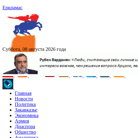
Еркрамас
Суббота, 08 августа 2026 года
Главная
Новости
Политика
Закавказье
Экономика
Армия
Диаспора
Общество
Аналитика