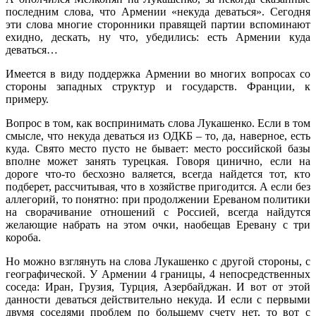
последним слова, что Армении «некуда деваться». Сегодня
эти слова многие сторонники правящей партии вспоминают
ехидно, дескать, ну что, убедились: есть Армении куда
деваться…
Имеется в виду поддержка Армении во многих вопросах со
стороны западных структур и государств. Франции, к
примеру.
Вопрос в том, как воспринимать слова Лукашенко. Если в том
смысле, что некуда деваться из ОДКБ – то, да, наверное, есть
куда. Свято место пусто не бывает: место российской базы
вполне может занять турецкая. Говоря цинично, если на
дороге что-то бесхозно валяется, всегда найдется тот, кто
подберет, рассчитывая, что в хозяйстве пригодится. А если без
аллегорий, то понятно: при продолжении Ереваном политики
на сворачивание отношений с Россией, всегда найдутся
желающие набрать на этом очки, наобещав Еревану с три
короба.
Но можно взглянуть на слова Лукашенко с другой стороны, с
географической. У Армении 4 границы, 4 непосредственных
соседа: Иран, Грузия, Турция, Азербайджан. И вот от этой
данности деваться действительно некуда. И если с первыми
двумя соседями проблем по большему счету нет, то вот с