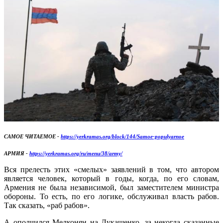
САМОЕ ЧИТАЕМОЕ -
https://yerkramas.org/block/144/Samoe-populyarnoe
АРМИЯ -
https://yerkramas.org/ru/menu/38/army/
Вся прелесть этих «смелых» заявлений в том, что автором
является человек, который в годы, когда, по его словам,
Армения не была независимой, был заместителем министра
обороны. То есть, по его логике, обслуживал власть рабов.
Так сказать, «раб рабов».
А ополчился Мелконян на Лукашенко, за некогда сказанные