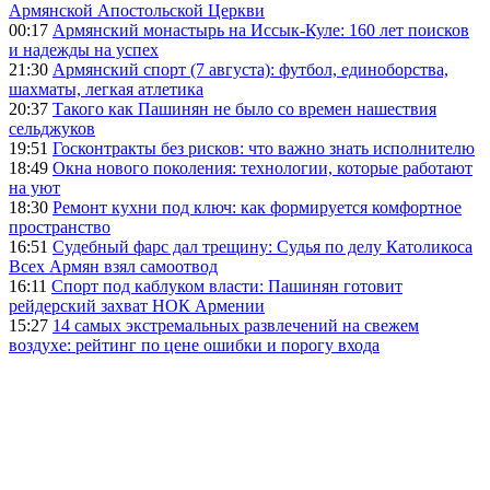
Армянской Апостольской Церкви
00:17
Армянский монастырь на Иссык-Куле: 160 лет поисков
и надежды на успех
21:30
Армянский спорт (7 августа): футбол, единоборства,
шахматы, легкая атлетика
20:37
Такого как Пашинян не было со времен нашествия
сельджуков
19:51
Госконтракты без рисков: что важно знать исполнителю
18:49
Окна нового поколения: технологии, которые работают
на уют
18:30
Ремонт кухни под ключ: как формируется комфортное
пространство
16:51
Судебный фарс дал трещину: Судья по делу Католикоса
Всех Армян взял самоотвод
16:11
Спорт под каблуком власти: Пашинян готовит
рейдерский захват НОК Армении
15:27
14 самых экстремальных развлечений на свежем
воздухе: рейтинг по цене ошибки и порогу входа