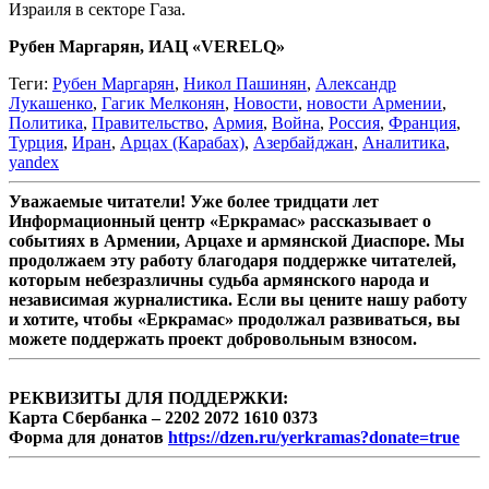
Израиля в секторе Газа.
Рубен Маргарян, ИАЦ «VERELQ»
Теги:
Рубен Маргарян
,
Никол Пашинян
,
Александр
Лукашенко
,
Гагик Мелконян
,
Новости
,
новости Армении
,
Политика
,
Правительство
,
Армия
,
Война
,
Россия
,
Франция
,
Турция
,
Иран
,
Арцах (Карабах)
,
Азербайджан
,
Аналитика
,
yandex
Уважаемые читатели! Уже более тридцати лет
Информационный центр «Еркрамас» рассказывает о
событиях в Армении, Арцахе и армянской Диаспоре. Мы
продолжаем эту работу благодаря поддержке читателей,
которым небезразличны судьба армянского народа и
независимая журналистика. Если вы цените нашу работу
и хотите, чтобы «Еркрамас» продолжал развиваться, вы
можете поддержать проект добровольным взносом.
РЕКВИЗИТЫ ДЛЯ ПОДДЕРЖКИ:
Карта Сбербанка – 2202 2072 1610 0373
Форма для донатов
https://dzen.ru/yerkramas?donate=true