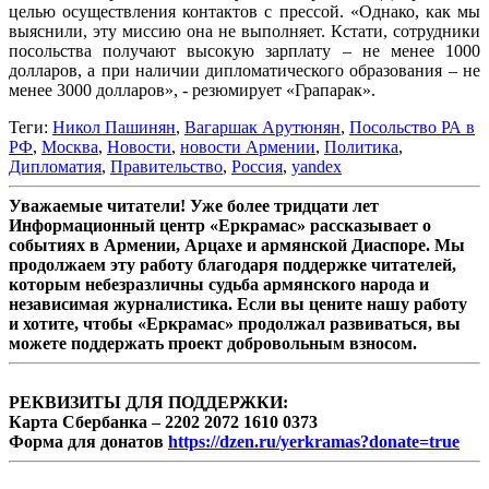
целью осуществления контактов с прессой. «Однако, как мы
выяснили, эту миссию она не выполняет. Кстати, сотрудники
посольства получают высокую зарплату – не менее 1000
долларов, а при наличии дипломатического образования – не
менее 3000 долларов», - резюмирует «Грапарак».
Теги:
Никол Пашинян
,
Вагаршак Арутюнян
,
Посольство РА в
РФ
,
Москва
,
Новости
,
новости Армении
,
Политика
,
Дипломатия
,
Правительство
,
Россия
,
yandex
Уважаемые читатели! Уже более тридцати лет
Информационный центр «Еркрамас» рассказывает о
событиях в Армении, Арцахе и армянской Диаспоре. Мы
продолжаем эту работу благодаря поддержке читателей,
которым небезразличны судьба армянского народа и
независимая журналистика. Если вы цените нашу работу
и хотите, чтобы «Еркрамас» продолжал развиваться, вы
можете поддержать проект добровольным взносом.
РЕКВИЗИТЫ ДЛЯ ПОДДЕРЖКИ:
Карта Сбербанка – 2202 2072 1610 0373
Форма для донатов
https://dzen.ru/yerkramas?donate=true