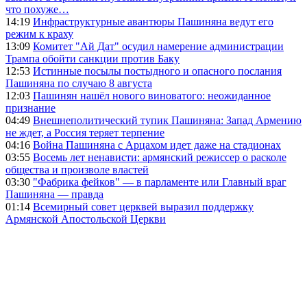
что похуже…
14:19
Инфраструктурные авантюры Пашиняна ведут его
режим к краху
13:09
Комитет "Ай Дат" осудил намерение администрации
Трампа обойти санкции против Баку
12:53
Истинные посылы постыдного и опасного послания
Пашиняна по случаю 8 августа
12:03
Пашинян нашёл нового виноватого: неожиданное
признание
04:49
Внешнеполитический тупик Пашиняна: Запад Армению
не ждет, а Россия теряет терпение
04:16
Война Пашиняна с Арцахом идет даже на стадионах
03:55
Восемь лет ненависти: армянский режиссер о расколе
общества и произволе властей
03:30
"Фабрика фейков" — в парламенте или Главный враг
Пашиняна — правда
01:14
Всемирный совет церквей выразил поддержку
Армянской Апостольской Церкви