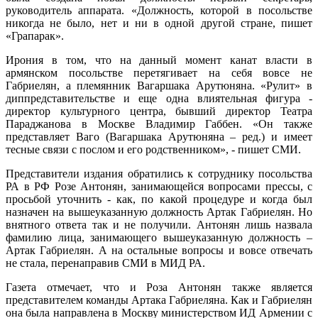
руководитель аппарата. «Должность, которой в посольстве
никогда не было, нет и ни в одной другой стране, пишет
«Грапарак».
Ирония в том, что на данный момент канат власти в
армянском посольстве перетягивает на себя вовсе не
Габриелян, а племянник Вагаршака Арутюняна. «Рулит» в
диппредставительстве и еще одна влиятельная фигура -
директор культурного центра, бывший директор Театра
Параджанова в Москве Владимир Габбен. «Он также
представляет Ваго (Вагаршака Арутюняна – ред.) и имеет
тесные связи с послом и его родственником», - пишет СМИ.
Представители издания обратились к сотруднику посольства
РА в РФ Розе Антонян, занимающейся вопросами прессы, с
просьбой уточнить - как, по какой процедуре и когда был
назначен на вышеуказанную должность Артак Габриелян. Но
внятного ответа так и не получили. Антонян лишь назвала
фамилию лица, занимающего вышеуказанную должность –
Артак Габриелян. А на остальные вопросы и вовсе отвечать
не стала, перенаправив СМИ в МИД РА.
Газета отмечает, что и Роза Антонян также является
представителем команды Артака Габриеляна. Как и Габриелян
она была направлена в Москву министерством ИД Армении с