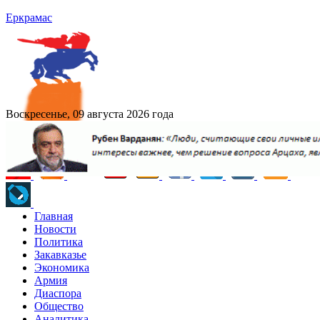
Еркрамас
Воскресенье, 09 августа 2026 года
Главная
Новости
Политика
Закавказье
Экономика
Армия
Диаспора
Общество
Аналитика