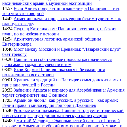
нахичеванских армян в музейной экспозиции
14:57
Если Алиев получает приглашение, а Пашинян — нет,
то о чем это говорит?
14:42
Армению начали продавать европейским туристам как
главную загадку
14:24
Суд над Католикосом: Пашинян, возможно, избежит
пули, но не избежит истории
12:54
Архитектурная летопись армянской общины
Екатеринодара
10:40
Мост между Москвой и Ереваном: "Лазаревский клуб"
бьет тревогу
09:20
Пашинян за собственные провалы расплачивается
деньгами граждан и суверенитетом
08:05
Яков Кедми: Пашинян оказался в безвыходном
положении со всех сторон
00:01
Хранители традиций из Чалтыря: семья донских армян
признана лучшей в России
20:33
Забвение Арцаха и коридор для Азербайджана: Армения
теряет суверенитет над Сюником
17:03
Армян он любил, как русских, а русских – как армян:
Гений права и милосердия Григорий Джаншиев
15:40
Розовые очки премьера: Пашинян торгует исторической
памятью и празднует дипломатическую капитуляцию
14:48
Дмитрий Медведев: Экономический разрыв с Россией
вызовет в Армении глубокий внутренний кризис. А может, и