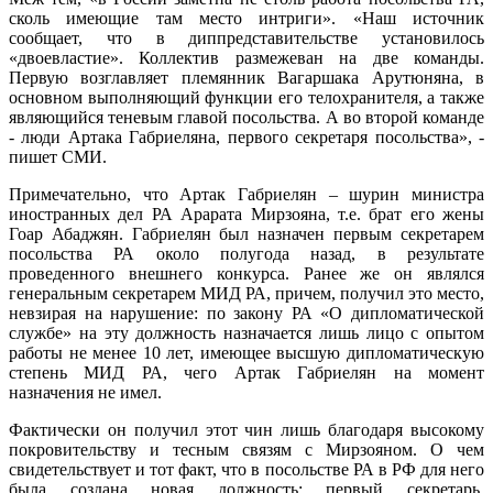
сколь имеющие там место интриги». «Наш источник
сообщает, что в диппредставительстве установилось
«двоевластие». Коллектив размежеван на две команды.
Первую возглавляет племянник Вагаршака Арутюняна, в
основном выполняющий функции его телохранителя, а также
являющийся теневым главой посольства. А во второй команде
- люди Артака Габриеляна, первого секретаря посольства», -
пишет СМИ.
Примечательно, что Артак Габриелян – шурин министра
иностранных дел РА Арарата Мирзояна, т.е. брат его жены
Гоар Абаджян. Габриелян был назначен первым секретарем
посольства РА около полугода назад, в результате
проведенного внешнего конкурса. Ранее же он являлся
генеральным секретарем МИД РА, причем, получил это место,
невзирая на нарушение: по закону РА «О дипломатической
службе» на эту должность назначается лишь лицо с опытом
работы не менее 10 лет, имеющее высшую дипломатическую
степень МИД РА, чего Артак Габриелян на момент
назначения не имел.
Фактически он получил этот чин лишь благодаря высокому
покровительству и тесным связям с Мирзояном. О чем
свидетельствует и тот факт, что в посольстве РА в РФ для него
была создана новая должность: первый секретарь,