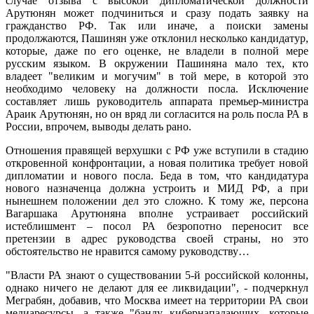
случае отзыва с высокой дипломатической должности
Арутюнян может подчиниться и сразу подать заявку на
гражданство РФ. Так или иначе, а поиски замены
продолжаются, Пашинян уже отклонил несколько кандидатур,
которые, даже по его оценке, не владели в полной мере
русским языком. В окружении Пашиняна мало тех, кто
владеет "великим и могучим" в той мере, в которой это
необходимо человеку на должности посла. Исключение
составляет лишь руководитель аппарата премьер-министра
Араик Арутюнян, но он вряд ли согласится на роль посла РА в
России, впрочем, выводы делать рано.
Отношения правящей верхушки с РФ уже вступили в стадию
откровенной конфронтации, а новая политика требует новой
дипломатии и нового посла. Беда в том, что кандидатура
нового назначенца должна устроить и МИД РФ, а при
нынешнем положении дел это сложно. К тому же, персона
Вагаршака Арутюняна вполне устраивает российский
истеблишмент – посол РА безропотно переносит все
претензии в адрес руководства своей страны, но это
обстоятельство не нравится самому руководству…
"Власти РА знают о существовании 5-й российской колонны,
однако ничего не делают для ее ликвидации", - подчеркнул
Меграбян, добавив, что Москва имеет на территории РА свои
медиаресурсы, а также "банду кибернападающих, которые