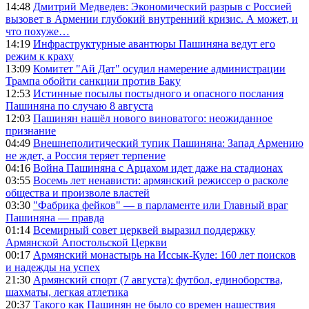
14:48
Дмитрий Медведев: Экономический разрыв с Россией
вызовет в Армении глубокий внутренний кризис. А может, и
что похуже…
14:19
Инфраструктурные авантюры Пашиняна ведут его
режим к краху
13:09
Комитет "Ай Дат" осудил намерение администрации
Трампа обойти санкции против Баку
12:53
Истинные посылы постыдного и опасного послания
Пашиняна по случаю 8 августа
12:03
Пашинян нашёл нового виноватого: неожиданное
признание
04:49
Внешнеполитический тупик Пашиняна: Запад Армению
не ждет, а Россия теряет терпение
04:16
Война Пашиняна с Арцахом идет даже на стадионах
03:55
Восемь лет ненависти: армянский режиссер о расколе
общества и произволе властей
03:30
"Фабрика фейков" — в парламенте или Главный враг
Пашиняна — правда
01:14
Всемирный совет церквей выразил поддержку
Армянской Апостольской Церкви
00:17
Армянский монастырь на Иссык-Куле: 160 лет поисков
и надежды на успех
21:30
Армянский спорт (7 августа): футбол, единоборства,
шахматы, легкая атлетика
20:37
Такого как Пашинян не было со времен нашествия