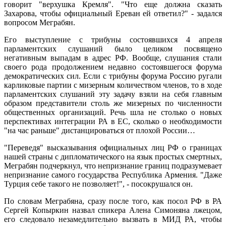
говорит "верхушка Кремля". "Что еще должна сказать
Захарова, чтобы официальный Ереван ей ответил?" - задался
вопросом Меграбян.
Его выступление с трибуны состоявшихся 4 апреля
парламентских слушаний было целиком посвящено
негативным выпадам в адрес РФ. Вообще, слушания стали
своего рода продолжением недавно состоявшегося форума
демократических сил. Если с трибуны форума Россию ругали
карликовые партии с мизерным количеством членов, то в ходе
парламентских слушаний эту задачу взяли на себя главным
образом представители столь же мизерных по численности
общественных организаций. Речь шла не столько о новых
перспективах интеграции РА в ЕС, сколько о необходимости
"на час раньше" дистанцироваться от плохой России…
"Переведя" высказывания официальных лиц РФ о границах
нашей страны с дипломатического на язык простых смертных,
Меграбян подчеркнул, что непризнание границ подразумевает
непризнание самого государства Республика Армения. "Даже
Турция себе такого не позволяет!", - посокрушался он.
По словам Меграбяна, сразу после того, как посол РФ в РА
Сергей Копыркин назвал спикера Алена Симоняна лжецом,
его следовало незамедлительно вызвать в МИД РА, чтобы