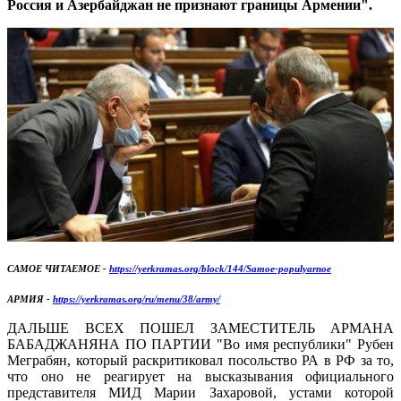
Россия и Азербайджан не признают границы Армении".
САМОЕ ЧИТАЕМОЕ -
https://yerkramas.org/block/144/Samoe-populyarnoe
АРМИЯ -
https://yerkramas.org/ru/menu/38/army/
ДАЛЬШЕ ВСЕХ ПОШЕЛ ЗАМЕСТИТЕЛЬ АРМАНА
БАБАДЖАНЯНА ПО ПАРТИИ "Во имя республики" Рубен
Меграбян, который раскритиковал посольство РА в РФ за то,
что оно не реагирует на высказывания официального
представителя МИД Марии Захаровой, устами которой