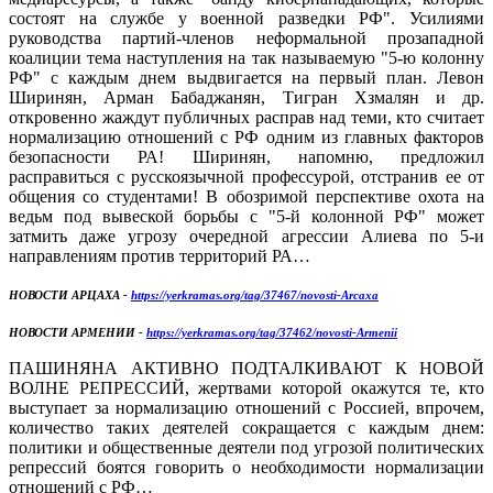
состоят на службе у военной разведки РФ". Усилиями
руководства партий-членов неформальной прозападной
коалиции тема наступления на так называемую "5-ю колонну
РФ" с каждым днем выдвигается на первый план. Левон
Ширинян, Арман Бабаджанян, Тигран Хзмалян и др.
откровенно жаждут публичных расправ над теми, кто считает
нормализацию отношений с РФ одним из главных факторов
безопасности РА! Ширинян, напомню, предложил
расправиться с русскоязычной профессурой, отстранив ее от
общения со студентами! В обозримой перспективе охота на
ведьм под вывеской борьбы с "5-й колонной РФ" может
затмить даже угрозу очередной агрессии Алиева по 5-и
направлениям против территорий РА…
НОВОСТИ АРЦАХА -
https://yerkramas.org/tag/37467/novosti-Arcaxa
НОВОСТИ АРМЕНИИ -
https://yerkramas.org/tag/37462/novosti-Armenii
ПАШИНЯНА АКТИВНО ПОДТАЛКИВАЮТ К НОВОЙ
ВОЛНЕ РЕПРЕССИЙ, жертвами которой окажутся те, кто
выступает за нормализацию отношений с Россией, впрочем,
количество таких деятелей сокращается с каждым днем:
политики и общественные деятели под угрозой политических
репрессий боятся говорить о необходимости нормализации
отношений с РФ…