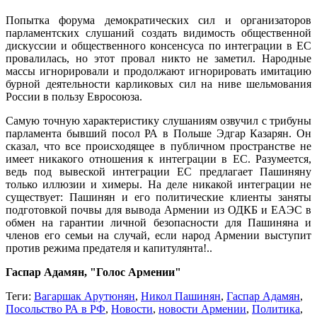
Попытка форума демократических сил и организаторов
парламентских слушаний создать видимость общественной
дискуссии и общественного консенсуса по интеграции в ЕС
провалилась, но этот провал никто не заметил. Народные
массы игнорировали и продолжают игнорировать имитацию
бурной деятельности карликовых сил на ниве шельмования
России в пользу Евросоюза.
Самую точную характеристику слушаниям озвучил с трибуны
парламента бывший посол РА в Польше Эдгар Казарян. Он
сказал, что все происходящее в публичном пространстве не
имеет никакого отношения к интеграции в ЕС. Разумеется,
ведь под вывеской интеграции ЕС предлагает Пашиняну
только иллюзии и химеры. На деле никакой интеграции не
существует: Пашинян и его политические клиенты заняты
подготовкой почвы для вывода Армении из ОДКБ и ЕАЭС в
обмен на гарантии личной безопасности для Пашиняна и
членов его семьи на случай, если народ Армении выступит
против режима предателя и капитулянта!..
Гаспар Адамян, "Голос Армении"
Теги:
Вагаршак Арутюнян
,
Никол Пашинян
,
Гаспар Адамян
,
Посольство РА в РФ
,
Новости
,
новости Армении
,
Политика
,