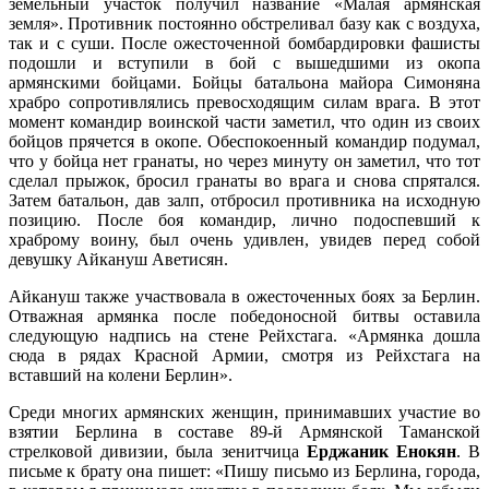
земельный участок получил название «Малая армянская
земля». Противник постоянно обстреливал базу как с воздуха,
так и с суши. После ожесточенной бомбардировки фашисты
подошли и вступили в бой с вышедшими из окопа
армянскими бойцами. Бойцы батальона майора Симоняна
храбро сопротивлялись превосходящим силам врага. В этот
момент командир воинской части заметил, что один из своих
бойцов прячется в окопе. Обеспокоенный командир подумал,
что у бойца нет гранаты, но через минуту он заметил, что тот
сделал прыжок, бросил гранаты во врага и снова спрятался.
Затем батальон, дав залп, отбросил противника на исходную
позицию. После боя командир, лично подоспевший к
храброму воину, был очень удивлен, увидев перед собой
девушку Айкануш Аветисян.
Айкануш также участвовала в ожесточенных боях за Берлин.
Отважная армянка после победоносной битвы оставила
следующую надпись на стене Рейхстага. «Армянка дошла
сюда в рядах Красной Армии, смотря из Рейхстага на
вставший на колени Берлин».
Среди многих армянских женщин, принимавших участие во
взятии Берлина в составе 89-й Армянской Таманской
стрелковой дивизии, была зенитчица
Ерджаник Енокян
. В
письме к брату она пишет: «Пишу письмо из Берлина, города,