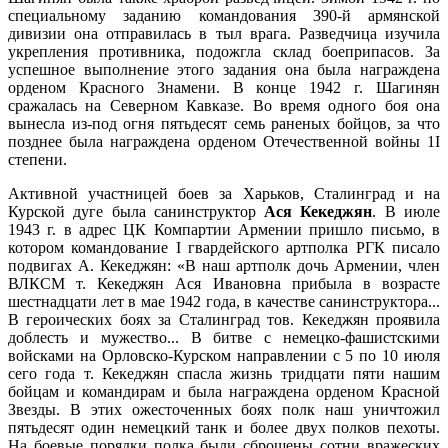
специальному заданию командования 390-й армянской
дивизии она отправилась в тыл врага. Разведчица изучила
укрепления противника, подожгла склад боеприпасов. За
успешное выполнение этого задания она была награждена
орденом Красного Знамени. В конце 1942 г. Шагинян
сражалась на Северном Кавказе. Во время одного боя она
вынесла из-под огня пятьдесят семь раненых бойцов, за что
позднее была награждена орденом Отечественной войны 1I
степени.
Активной участницей боев за Харьков, Сталинград и на
Курской дуге была санинструктор
Ася Кекеджян
. В июле
1943 г. в адрес ЦК Компартии Армении пришло письмо, в
котором командование I гвардейского артполка РГК писало
подвигах А. Кекеджян: «В наш артполк дочь Армении, член
ВЛКСМ т. Кекеджян Ася Ивановна прибыла в возрасте
шестнадцати лет в мае 1942 года, в качестве санинструктора...
В героических боях за Сталинград тов. Кекеджян проявила
доблесть и мужество... В битве с немецко-фашистскими
войсками на Орловско-Курском направлении с 5 по 10 июля
сего года т. Кекеджян спасла жизнь тридцати пяти нашим
бойцам и командирам и была награждена орденом Красной
Звезды. В этих ожесточенных боях полк наш уничтожил
пятьдесят один немецкий танк и более двух полков пехоты.
На боевые порядки полка были сброшены сотни вражеских