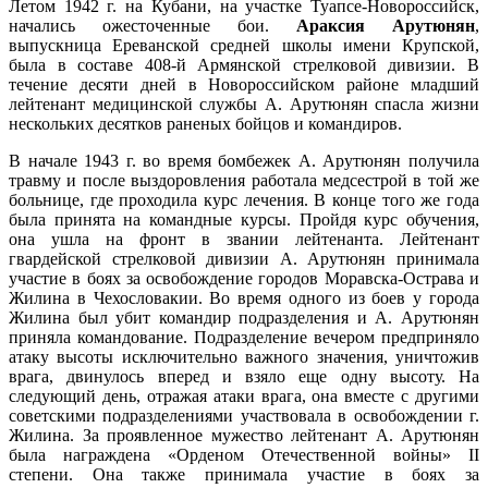
Летом 1942 г. на Кубани, на участке Туапсе-Новороссийск,
начались ожесточенные бои.
Араксия Арутюнян
,
выпускница Ереванской средней школы имени Крупской,
была в составе 408-й Армянской стрелковой дивизии. В
течение десяти дней в Новороссийском районе младший
лейтенант медицинской службы А. Арутюнян спасла жизни
нескольких десятков раненых бойцов и командиров.
В начале 1943 г. во время бомбежек А. Арутюнян получила
травму и после выздоровления работала медсестрой в той же
больнице, где проходила курс лечения. В конце того же года
была принята на командные курсы. Пройдя курс обучения,
она ушла на фронт в звании лейтенанта. Лейтенант
гвардейской стрелковой дивизии А. Арутюнян принимала
участие в боях за освобождение городов Моравска-Острава и
Жилина в Чехословакии. Во время одного из боев у города
Жилина был убит командир подразделения и А. Арутюнян
приняла командование. Подразделение вечером предприняло
атаку высоты исключительно важного значения, уничтожив
врага, двинулось вперед и взяло еще одну высоту. На
следующий день, отражая атаки врага, она вместе с другими
советскими подразделениями участвовала в освобождении г.
Жилина. За проявленное мужество лейтенант А. Арутюнян
была награждена «Орденом Отечественной войны» II
степени. Она также принимала участие в боях за