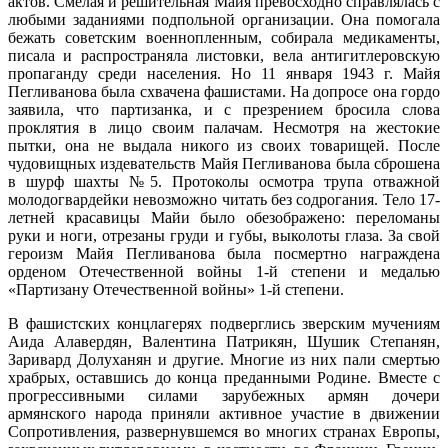
актов. Смелая и решительная Майя превосходно справлялась с
любыми заданиями подпольной организации. Она помогала
бежать советским военнопленным, собирала медикаменты,
писала и распространяла листовки, вела антигитлеровскую
пропаганду среди населения. Но 11 января 1943 г. Майя
Пегливанова была схвачена фашистами. На допросе она гордо
заявила, что партизанка, и с презрением бросила слова
проклятия в лицо своим палачам. Несмотря на жестокие
пытки, она не выдала никого из своих товарищей. После
чудовищных издевательств Майя Пегливанова была сброшена
в шурф шахты №5. Протоколы осмотра трупа отважной
молодогвардейки невозможно читать без содрогания. Тело 17-
летней красавицы Майи было обезображено: переломаны
руки и ноги, отрезаны груди и губы, выколоты глаза. За свой
героизм Майя Пегливанова была посмертно награждена
орденом Отечественной войны 1-й степени и медалью
«Партизану Отечественной войны» 1-й степени.
В фашистских концлагерях подверглись зверским мучениям
Аида Алавердян, Валентина Патрикян, Шушик Степанян,
Заривард Долуханян и другие. Многие из них пали смертью
храбрых, оставшись до конца преданными Родине. Вместе с
прогрессивными силами зарубежных армян дочери
армянского народа приняли активное участие в движении
Сопротивления, развернувшемся во многих странах Европы,