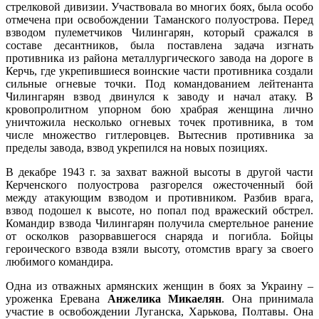
стрелковой дивизии. Участвовала во многих боях, была особо
отмечена при освобождении Таманского полуострова. Перед
взводом пулеметчиков Чилингарян, который сражался в
составе десантников, была поставлена задача изгнать
противника из района металлургического завода на дороге в
Керчь, где укрепившиеся воинские части противника создали
сильные огневые точки. Под командованием лейтенанта
Чилингарян взвод двинулся к заводу и начал атаку. В
кровопролитном упорном бою храбрая женщина лично
уничтожила несколько огневых точек противника, в том
числе множество гитлеровцев. Вытеснив противника за
пределы завода, взвод укрепился на новых позициях.
В декабре 1943 г. за захват важной высоты в другой части
Керченского полуострова разгорелся ожесточенный бой
между атакующим взводом и противником. Разбив врага,
взвод подошел к высоте, но попал под вражеский обстрел.
Командир взвода Чилингарян получила смертельное ранение
от осколков разорвавшегося снаряда и погибла. Бойцы
героического взвода взяли высоту, отомстив врагу за своего
любимого командира.
Одна из отважных армянских женщин в боях за Украину –
уроженка Еревана
Анжелика Микаелян
. Она принимала
участие в освобождении Луганска, Харькова, Полтавы. Она