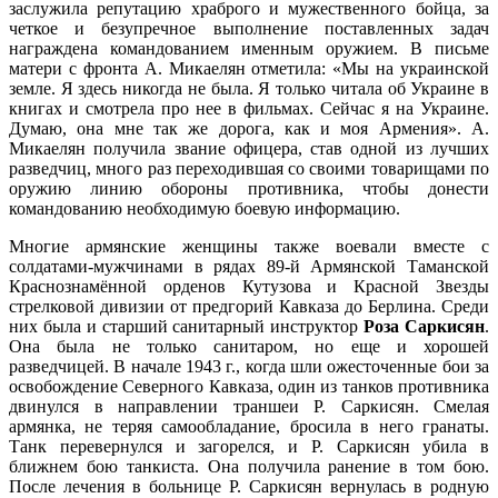
заслужила репутацию храброго и мужественного бойца, за
четкое и безупречное выполнение поставленных задач
награждена командованием именным оружием. В письме
матери с фронта А. Микаелян отметила: «Мы на украинской
земле. Я здесь никогда не была. Я только читала об Украине в
книгах и смотрела про нее в фильмах. Сейчас я на Украине.
Думаю, она мне так же дорога, как и моя Армения». А.
Микаелян получила звание офицера, став одной из лучших
разведчиц, много раз переходившая со своими товарищами по
оружию линию обороны противника, чтобы донести
командованию необходимую боевую информацию.
Многие армянские женщины также воевали вместе с
солдатами-мужчинами в рядах 89-й Армянской Таманской
Краснознамённой орденов Кутузова и Красной Звезды
стрелковой дивизии от предгорий Кавказа до Берлина. Среди
них была и старший санитарный инструктор
Роза Саркисян
.
Она была не только санитаром, но еще и хорошей
разведчицей. В начале 1943 г., когда шли ожесточенные бои за
освобождение Северного Кавказа, один из танков противника
двинулся в направлении траншеи Р. Саркисян. Смелая
армянка, не теряя самообладание, бросила в него гранаты.
Танк перевернулся и загорелся, и Р. Саркисян убила в
ближнем бою танкиста. Она получила ранение в том бою.
После лечения в больнице Р. Саркисян вернулась в родную