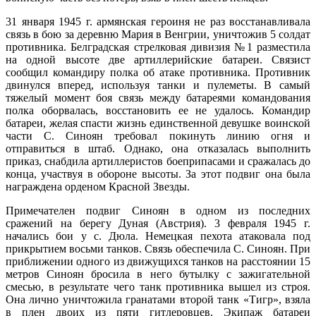
31 января 1945 г. армянская героиня не раз восстанавливала
связь в бою за деревню Мария в Венгрии, уничтожив 5 солдат
противника. Белградская стрелковая дивизия №1 разместила
на одной высоте две артиллерийские батареи. Связист
сообщил командиру полка об атаке противника. Противник
двинулся вперед, используя танки и пулеметы. В самый
тяжелый момент боя связь между батареями командования
полка оборвалась, восстановить ее не удалось. Командир
батареи, желая спасти жизнь единственной девушке воинской
части С. Синоян требовал покинуть линию огня и
отправиться в штаб. Однако, она отказалась выполнить
приказ, снабдила артиллеристов боеприпасами и сражалась до
конца, участвуя в обороне высоты. За этот подвиг она была
награждена орденом Красной Звезды.
Примечателен подвиг Синоян в одном из последних
сражений на берегу Дуная (Австрия). 3 февраля 1945 г.
начались бои у с. Дюла. Немецкая пехота атаковала под
прикрытием восьми танков. Связь обеспечила С. Синоян. При
приближении одного из движущихся танков на расстоянии 15
метров Синоян бросила в него бутылку с зажигательной
смесью, в результате чего танк противника вышел из строя.
Она лично уничтожила гранатами второй танк «Тигр», взяла
в плен двоих из пяти гитлеровцев. Экипаж батареи