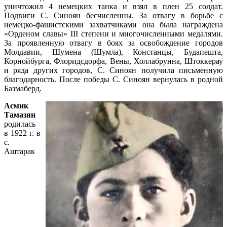
уничтожил 4 немецких танка и взял в плен 25 солдат.
Подвиги С. Синоян бесчисленны. За отвагу в борьбе с
немецко-фашистскими захватчиками она была награждена
«Орденом славы» III степени и многочисленными медалями.
За проявленную отвагу в боях за освобождение городов
Молдавии, Шумена (Шумла), Констанцы, Будапешта,
Корнойбурга, Флоридсдорфа, Вены, Холлабрунна, Штоккерау
и ряда других городов, С. Синоян получила письменную
благодарность. После победы С. Синоян вернулась в родной
Базмаберд.
Асмик
Тамазян
родилась
в 1922 г. в
с.
Аштарак