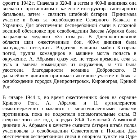
фронт в 1942 г. Сначала в 320-й, а затем в 409-й дивизиях она
воевала с противником в качестве инструктора санитарного
батальона, затем - связиста штабной батареи. Принимала
участие в боях за освобождение Северного Кавказа и
Украины. Для обеспечения бесперебойной связи в сложной
военной обстановке при освобождении Змеева Абрамян была
награждена медалью «За отвагу». В Днепропетровской
области шли ожесточенные бои. 409-я дивизия была
вынуждена отступить. Водитель машины майор Казаряна
погиб, группа командиров в машине могла попасть в
окружение. А. Абрамян сразу же, не теряя времени, села за
руль и вывела командиров из окружения, за что была
удостоена благодарности комдива Добровского. В
дальнейшем дивизия принимала активное участие в боях за
освобождение городов Днепропетровск, Кировоград, Кривой
Рог.
В январе 1944 г., во время ожесточенных боев на окраине
Кривого Рога, А. Абрамян и 11 артиллеристов
самоотверженно сражались с многочисленными танками
противника, пока не подоспели вспомогательные силы. В
феврале того же года, в рядах 89-й Таманской Армянской
дивизии А. Абрамян в качестве связиста батареи штаба полка
участвовала в освобождении Севастополя и Польши. Для
обеспечения бесперебойной связи в опорном пункте на Одре