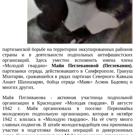
партизанской борьбе на территории оккупированных районов
страны и в деятельности подпольных антифашистских
организаций. Здесь уместно вспомнить имена члена
«Молодой гвардии»
Майи Пеглевановой (Пеглеванян)
,
партизанки отряда, действовавшего в Симферополе, Грануш
Мхитарян, сражавшейся в рядах партизан Северного Кавказа
Анаит Шахназарян, бойца отряда «Маяк» Асмик Бадеянц и
многих других.
Майя Пегливанова - активная участница подпольной
организации в Краснодоне «Молодая гвардия». В августе
1942 г. Майя организовала в поселке Первомайка
молодежную подпольную организацию, которая в октябре
1942 г. влилась в «Молодую гвардию». На её счету много
славных подвигов. В штабе молодогвардейцев она принимала
участие в подготовке боевых операций и диверсионных