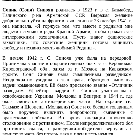
Соник (Соня) Синоян
родилась в 1923 г. в с. Базмаберд
Талинского р-на Армянской ССР. Выражая желание
добровольно уйти на фронт в заявлении от 23 октября 1941 г.,
она написала. «Я горжусь тем, что вместе с родными мне
людьми вступаю в ряды Красной Армии, чтобы сражаться с
гитлеровскими захватчиками. Пусть знают фашистские
захватчики, что советские женщины готовы защищать
свободу и независимость любимой Родины».
В начале 1942 г. С. Синоян уже была на передовой.
Принимала участие в оборонительных боях за с. Верблюжка
Кировоградской обл., затем за г. Моздок на Кавказском
фронте. Соня Синоян была смышленным разведчиком.
Неоднократно уходила в тыл врага, образцово выполняя
задачи командования. Ей было присвоено звание «Отличник
разведки». Ефрейтор гвардии С. Синоян участвовала в
освобождении Украины, Молдовы и Венгрии в 1944 г., где
была связистом артиллерийской части. На окраине сел
Такмазе и Шерпены (Молдавия) Соне и ее боевым товарищам
было поручено выяснить подробности, связанные с
вражескими войсками. Во время операции произошло
столкновение с противником. После непродолжительного боя
противник сдался, а разведчики-победители вернулись в
воинскую часть без потерь, взяв в плен шесть немцев.