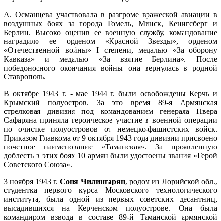
А. Османцева участвовала в разгроме вражеской авиации в
воздушных боях за города Гомель, Минск, Кенигсберг и
Берлин. Высоко оценив ее военную службу, командование
наградило ее орденом «Красной Звезды», орденом
«Отечественной войны» I степени, медалью «За оборону
Кавказа» и медалью «За взятие Берлина». После
победоносного окончания войны она вернулась в родной
Ставрополь.
В октябре 1943 г. - мае 1944 г. были освобождены Керчь и
Крымский полуостров. За это время 89-я Армянская
стрелковая дивизия под командованием генерала Нвера
Сафаряна приняла героическое участие в военной операции
по очистке полуостровов от немецко-фашистских войск.
Приказом Главкома от 9 октября 1943 года дивизии присвоено
почетное наименование «Таманская». За проявленную
доблесть в этих боях 10 армян были удостоены звания «Герой
Советского Союза».
3 ноября 1943 г.
Соня Чилингарян
, родом из Лорийской обл.,
студентка первого курса Московского технологического
института, была одной из первых советских десантниц,
высадившихся на Керченском полуострове. Она была
командиром взвода в составе 89-й Таманской армянской