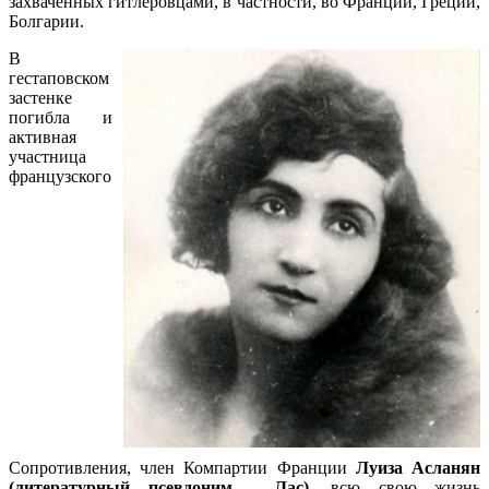
захваченных гитлеровцами, в частности, во Франции, Греции,
Болгарии.
В
гестаповском
застенке
погибла и
активная
участница
французского
Сопротивления, член Компартии Франции
Луиза Асланян
(литературный псевдоним - Лас)
, всю свою жизнь