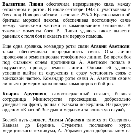
Валентина Ливян
обеспечила неразрывную связь между
батальоном и ротой. В июле-сентябре 1943 г. участвовала в
боях под Новороссийском в составе 255-й Краснознаменной
бригады морской пехоты, обеспечивая постоянную связь
между воинскими частями и командованием батальона. В
тяжелые моменты боев В. Ливян удалось также вывести
раненых с поля боя и оказать им первую помощь.
Еще одна армянка, командир роты связи
Агавни Аветисян
,
также обеспечивала непрерывность связи. Она лично
проверяла и ремонтировала телефонную линию. Во время боя
под сильным огнем противника А. Аветисян попала в
окружение, проводя ремонт линии. Однако ей удалось
успешно выйти из окружения и сразу установить связь с
войсковой частью. Командир роты связи А. Аветисян своим
личным примером вдохновляла командиров и бойцов.
Кнарик Арутюнян
, самоотверженный связист, бывшая
сотрудница Министерства просвещения, добровольно
ушедшая на фронт, дошла с Кавказа до Берлина. Награждена
орденом «Красной Звезды» и медалями за воинскую службу.
Боевой путь связиста
Анелы Абрамян
тянется от Северного
Кавказа до Берлина. Студентка последнего курса
медицинского техникума, А. Абрамян ушла добровольцем на