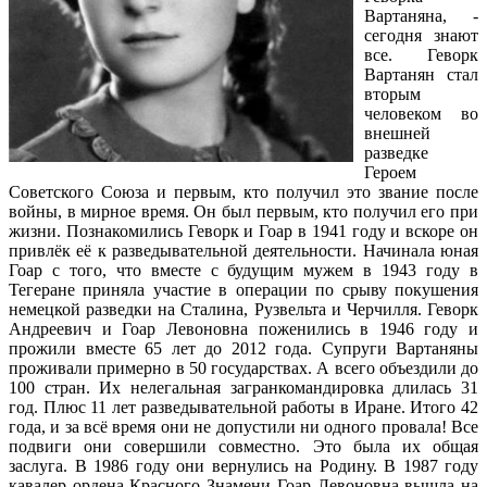
Вартаняна, -
сегодня знают
все. Геворк
Вартанян стал
вторым
человеком во
внешней
разведке
Героем
Советского Союза и первым, кто получил это звание после
войны, в мирное время. Он был первым, кто получил его при
жизни. Познакомились Геворк и Гоар в 1941 году и вскоре он
привлёк её к разведывательной деятельности. Начинала юная
Гоар с того, что вместе с будущим мужем в 1943 году в
Тегеране приняла участие в операции по срыву покушения
немецкой разведки на Сталина, Рузвельта и Черчилля. Геворк
Андреевич и Гоар Левоновна поженились в 1946 году и
прожили вместе 65 лет до 2012 года. Супруги Вартаняны
проживали примерно в 50 государствах. А всего объездили до
100 стран. Их нелегальная загранкомандировка длилась 31
год. Плюс 11 лет разведывательной работы в Иране. Итого 42
года, и за всё время они не допустили ни одного провала! Все
подвиги они совершили совместно. Это была их общая
заслуга. В 1986 году они вернулись на Родину. В 1987 году
кавалер ордена Красного Знамени Гоар Левоновна вышла на