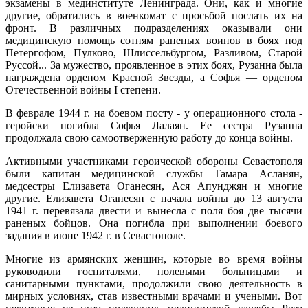
экзамены в мединституте Ленинграда. Они, как и многие
другие, обратились в военкомат с просьбой послать их на
фронт. В различных подразделениях оказывали они
медицинскую помощь сотням раненых воинов в боях под
Петергофом, Пулково, Шлиссельбургом, Разливом, Старой
Руссой... За мужество, проявленное в этих боях, Рузанна была
награждена орденом Красной Звезды, а Софья — орденом
Отечественной войны I степени.
В феврале 1944 г. на боевом посту - у операционного стола -
геройски погибла Софья Лалаян. Ее сестра Рузанна
продолжала свою самоотверженную работу до конца войны.
Активными участниками героической обороны Севастополя
были капитан медицинской службы Тамара Асланян,
медсестры Елизавета Оганесян, Ася Апунджян и многие
другие. Елизавета Оганесян с начала войны до 13 августа
1941 г. перевязала двести и вынесла с поля боя две тысячи
раненых бойцов. Она погибла при выполнении боевого
задания в июне 1942 г. в Севастополе.
Многие из армянских женщин, которые во время войны
руководили госпиталями, полевыми больницами и
санитарными пунктами, продолжили свою деятельность в
мирных условиях, став известными врачами и учеными. Вот