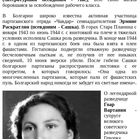
боровшаяся за освобождение рабочего класса.
В Болгарии широко известна активная участница
партизанского отряда «Чавдар» семнадцатилетняя
Эрмине
Раскратлян (псевдоним - Сашка)
. В горах Стара Планина с
января 1943 по июнь 1944 г. с винтовкой на плече в тяжелых
условиях исполняла Сашка роль разведчика. В конце мая 1944
г. в одном из партизанских боев она была взята в плен
фашистами. Гестаповцы подвергли отважную разведчицу
бесчеловечным пыткам и, не получив от нее никаких
сведений, 10 нюня зверски убили. После гибели Сашки
болгарские партизаны распространили листовки с ее
портретом, в которых говорилось: «Она одна из
многочисленных партизанок, которые пали от фашистских
пуль. Болгарский народ никогда не забудет их светлые имена».
О легендарной
разведчице
Гоар
Вартанян
-
супруге
великого
советского
разведчика
Геворка