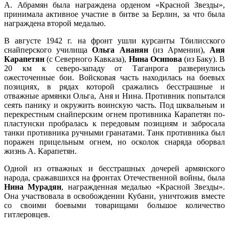
А. Абрамян была награждена орденом «Красной Звезды»,
принимала активное участие в битве за Берлин, за что была
награждена второй медалью.
В августе 1942 г. на фронт ушли курсанты Тбилисского
снайперского училища
Ольга Ананян
(из Армении),
Аня
Карапетян
(с Северного Кавказа),
Нина Осипова
(из Баку). В
20 км к северо-западу от Таганрога развернулись
ожесточенные бои. Войсковая часть находилась на боевых
позициях, в рядах которой сражались бесстрашные и
отважные армянки Ольга, Аня и Нина. Противник попытался
сеять панику и окружить воинскую часть. Под шквальным и
перекрестным снайперским огнем противника Карапетян по-
пластунски пробралась к передовым позициям и забросала
танки противника ручными гранатами. Танк противника был
поражен прицельным огнем, но осколок снаряда оборвал
жизнь А. Карапетян.
Одной из отважных и бесстрашных дочерей армянского
народа, сражавшихся на фронтах Отечественной войны, была
Нина Мурадян
, награжденная медалью «Красной Звезды».
Она участвовала в освобождении Кубани, уничтожив вместе
со своими боевыми товарищами большое количество
гитлеровцев.