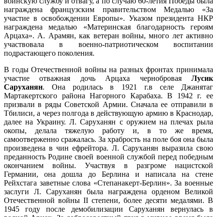
воинскую службу и отвагу, а по случаю 60-летия Победы была
награждена французским правительством Медалью «За
участие в освобождении Европы». Указом президента НКР
награждена медалью «Материнская благодарность героям
Арцаха». А. Арамян, как ветеран войны, много лет активно
участвовала в военно-патриотическом воспитании
подрастающего поколения.
В годы Отечественной войны на разных фронтах принимала
участие отважная дочь Арцаха чернобровая
Лусик
Саруханян
. Она родилась в 1921 г.в селе Джанятаг
Мартакертского района Нагорного Карабаха. В 1942 г. ее
призвали в ряды Советской Армии. Сначала ее отправили в
Тбилиси, а через полгода в действующую армию в Краснодар,
далее на Украину. Л. Саруханян с оружием на плечах рыла
окопы, делала тяжелую работу и, в то же время,
самоотверженно сражалась. За храбрость на поле боя она была
произведена в чин ефрейтора. Л. Саруханян выразила свою
преданность Родине своей военной службой перед победным
окончанием войны. Участвуя в разгроме нацистской
Германии, она дошла до Берлина и написала на стене
Рейхстага заветные слова «Степанакерт-Берлин». За военные
заслуги Л. Саруханян была награждена орденом Великой
Отечественной войны II степени, более десяти медалями. В
1945 году после демобилизации Саруханян вернулась в