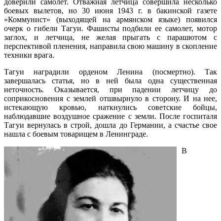
доверили самолет. Отважная летчица совершила несколько
боевых вылетов, но 30 июня 1943 г. в бакинской газете
«Коммунист» (выходящей на армянском языке) появился
очерк о гибели Тагуи. Фашисты подбили ее самолет, мотор
заглох, и летчица, не желая прыгать с парашютом с
перспективой пленения, направила свою машину в скопление
техники врага.
Тагуи наградили орденом Ленина (посмертно). Так
завершалась статья, но в ней была одна существенная
неточность. Оказывается, при падении летчицу до
соприкосновения с землей отшвырнуло в сторону. И на нее,
истекающую кровью, наткнулись советские бойцы,
наблюдавшие воздушное сражение с земли. После госпиталя
Тагуи вернулась в строй, дошла до Германии, а счастье свое
нашла с боевым товарищем в Ленинграде.
В