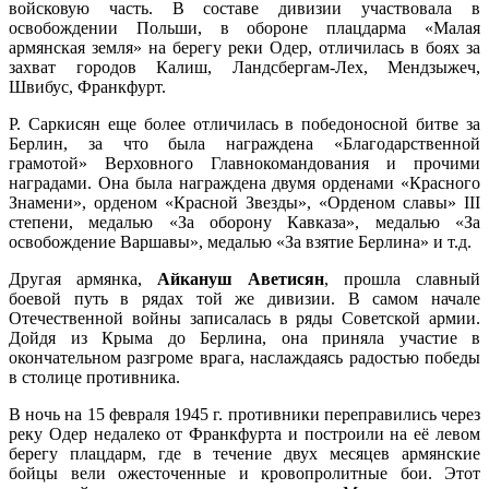
войсковую часть. В составе дивизии участвовала в
освобождении Польши, в обороне плацдарма «Малая
армянская земля» на берегу реки Одер, отличилась в боях за
захват городов Калиш, Ландсбергам-Лех, Мендзыжеч,
Швибус, Франкфурт.
Р. Саркисян еще более отличилась в победоносной битве за
Берлин, за что была награждена «Благодарственной
грамотой» Верховного Главнокомандования и прочими
наградами. Она была награждена двумя орденами «Красного
Знамени», орденом «Красной Звезды», «Орденом славы» III
степени, медалью «За оборону Кавказа», медалью «За
освобождение Варшавы», медалью «За взятие Берлина» и т.д.
Другая армянка,
Айкануш Аветисян
, прошла славный
боевой путь в рядах той же дивизии. В самом начале
Отечественной войны записалась в ряды Советской армии.
Дойдя из Крыма до Берлина, она приняла участие в
окончательном разгроме врага, наслаждаясь радостью победы
в столице противника.
В ночь на 15 февраля 1945 г. противники переправились через
реку Одер недалеко от Франкфурта и построили на её левом
берегу плацдарм, где в течение двух месяцев армянские
бойцы вели ожесточенные и кровопролитные бои. Этот