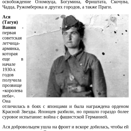
освобождение Оломоуца, Богумина, Фриштата, Скочува,
Чадца, Ружомберока и других городов, а также Праги.
Ася
(Тагуи)
Ванян
-
первая
советская
летчица-
армянка,
которая
еще в
начале
1930-х
годов
получила
прозвище
«королева
неба».
Она
отличилась в боях с японцами и была награждена орденом
Красной Звезды. Японцев разбили, но пришло гораздо более
суровое испытание: война с фашистской Германией.
Ася добровольцем ушла на фронт и вскоре добилась, чтобы ей