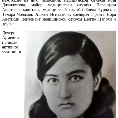
некоторые из них: полковник медицинской службы Роза
Джанжутова, майор медицинской службы Парандзем
Аветикян, капитаны медицинской службы Елена Бурназян,
Тамара Чолахян, Ашхен Игитханян, военврач I ранга Нора
Аветисян, лейтенант медицинской службы Шогик Папоян и
другие.
Дочери
Армении
приняли
активное
участие в