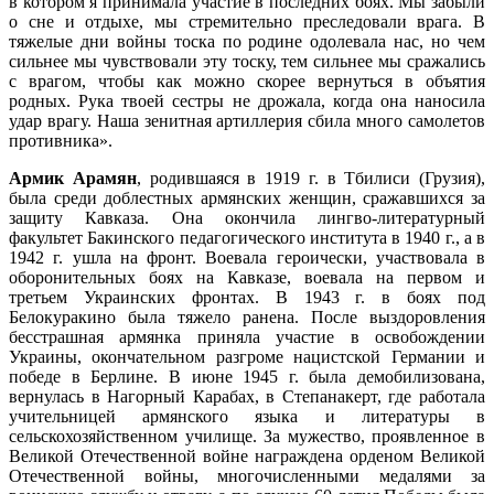
в котором я принимала участие в последних боях. Мы забыли
о сне и отдыхе, мы стремительно преследовали врага. В
тяжелые дни войны тоска по родине одолевала нас, но чем
сильнее мы чувствовали эту тоску, тем сильнее мы сражались
с врагом, чтобы как можно скорее вернуться в объятия
родных. Рука твоей сестры не дрожала, когда она наносила
удар врагу. Наша зенитная артиллерия сбила много самолетов
противника».
Армик Арамян
, родившаяся в 1919 г. в Тбилиси (Грузия),
была среди доблестных армянских женщин, сражавшихся за
защиту Кавказа. Она окончила лингво-литературный
факультет Бакинского педагогического института в 1940 г., а в
1942 г. ушла на фронт. Воевала героически, участвовала в
оборонительных боях на Кавказе, воевала на первом и
третьем Украинских фронтах. В 1943 г. в боях под
Белокуракино была тяжело ранена. После выздоровления
бесстрашная армянка приняла участие в освобождении
Украины, окончательном разгроме нацистской Германии и
победе в Берлине. В июне 1945 г. была демобилизована,
вернулась в Нагорный Карабах, в Степанакерт, где работала
учительницей армянского языка и литературы в
сельскохозяйственном училище. За мужество, проявленное в
Великой Отечественной войне награждена орденом Великой
Отечественной войны, многочисленными медалями за