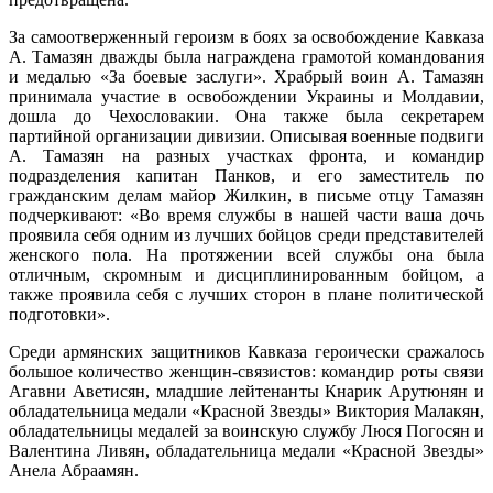
За самоотверженный героизм в боях за освобождение Кавказа
А. Тамазян дважды была награждена грамотой командования
и медалью «За боевые заслуги». Храбрый воин А. Тамазян
принимала участие в освобождении Украины и Молдавии,
дошла до Чехословакии. Она также была секретарем
партийной организации дивизии. Описывая военные подвиги
А. Тамазян на разных участках фронта, и командир
подразделения капитан Панков, и его заместитель по
гражданским делам майор Жилкин, в письме отцу Тамазян
подчеркивают: «Во время службы в нашей части ваша дочь
проявила себя одним из лучших бойцов среди представителей
женского пола. На протяжении всей службы она была
отличным, скромным и дисциплинированным бойцом, а
также проявила себя с лучших сторон в плане политической
подготовки».
Среди армянских защитников Кавказа героически сражалось
большое количество женщин-связистов: командир роты связи
Агавни Аветисян, младшие лейтенанты Кнарик Арутюнян и
обладательница медали «Красной Звезды» Виктория Малакян,
обладательницы медалей за воинскую службу Люся Погосян и
Валентина Ливян, обладательница медали «Красной Звезды»
Анела Абраамян.