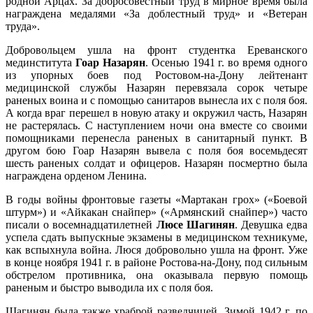
родной Арцах. За добросовестный труд в мирное время была
награждена медалями «За доблестный труд» и «Ветеран
труда».
Добровольцем ушла на фронт студентка Ереванского
мединститута
Гоар Назарян
. Осенью 1941 г. во время одного
из упорных боев под Ростовом-на-Дону лейтенант
медицинской службы Назарян перевязала сорок четыре
раненых воина и с помощью санитаров вынесла их с поля боя.
А когда враг перешел в новую атаку и окружил часть, Назарян
не растерялась. С наступлением ночи она вместе со своими
помощниками перенесла раненых в санитарный пункт. В
другом бою Гоар Назарян вывела с поля боя восемьдесят
шесть раненых солдат и офицеров. Назарян посмертно была
награждена орденом Ленина.
В годы войны фронтовые газеты «Мартакан грох» («Боевой
штурм») и «Айкакан снайпер» («Армянский снайпер») часто
писали о восемнадцатилетней
Люсе Шагинян
. Девушка едва
успела сдать выпускные экзамены в медицинском техникуме,
как вспыхнула война. Люся добровольно ушла на фронт. Уже
в конце ноября 1941 г. в районе Ростова-на-Дону, под сильным
обстрелом противника, она оказывала первую помощь
раненым и быстро выводила их с поля боя.
Шагинян была также храброй разведчицей. Зимой 1942 г. по