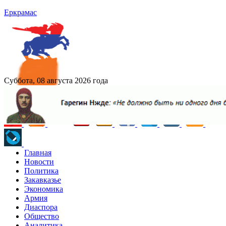
Еркрамас
Суббота, 08 августа 2026 года
Главная
Новости
Политика
Закавказье
Экономика
Армия
Диаспора
Общество
Аналитика