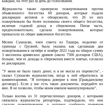
каждый, на этот раз за день до голосования.
Журналисты также проверили пожертвования против
объявленного богатства 69 доноров, которые подали
декларации активов и обнаружили, что 26 из них
пожертвовали бы более половины своего общего богатства,
включая годовой доход и сбережения. Пятая часть,
предположительно, сделала пожертвования, которые
превысили их общее заявленное богатство.
Мелин Сукиасян, член совета из Ташира, недалеко от
границы с Грузией, была указана как сделавшая два
пожертвования в октябре и ноябре 2022 года на общую сумму
3 миллиона армянских драмов (около 7500 долларов США),
больше, чем ее доходы и сбережения вместе взятые, согласно
ее декларации.
"У меня не было таких денег, и я не могла их перевести", -
сказал Сукиасян журналистам, когда к ней обратились за
комментариями. "Я потеряла доверие к ним [Гражданскому
договору]. Если у вас есть такие документы, передайте их
мне. Я не позволю, чтобы моим именем манипулировали".
Только восемь из 31 перечисленных доноров, с которыми
связались журналисты репортеры, подтвердили, что они
сделали пожертвования, о которых сообщила правящая