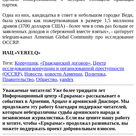
партия.
Одна из них, кандидатка в совет в небольшом городке Веди,
была указана как пожертвовавшая в размере 1,5 миллиона
драмов (3700 долларов США) - более чем в семь раз больше ее
заявленных доходов и сбережений вместе взятых», - цитирует
telegram-канал Armenian Global Community про исследование
OCCRP.
ИАЦ «VERELQ»
Теги:
Коррупция
,
«Гражданский договор»
,
Центр
исследования коррупции и организованной преступности
(OCCRP)
,
Новости
,
новости Армении
,
Политика
,
Правительство
,
Общество
,
yandex
Уважаемые читатели! Уже более тридцати лет
Информационный центр «Еркрамас» рассказывает о
событиях в Армении, Арцахе и армянской Диаспоре. Мы
продолжаем эту работу благодаря поддержке читателей,
которым небезразличны судьба армянского народа и
независимая журналистика. Если вы цените нашу работу
и хотите, чтобы «Еркрамас» продолжал развиваться, вы
можете поддержать проект добровольным взносом.