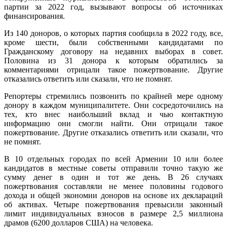
партии за 2022 год, вызывают вопросы об источниках
финансирования.
Из 140 доноров, о которых партия сообщила в 2022 году, все,
кроме шести, были собственными кандидатами по
Гражданскому договору на недавних выборах в совет.
Половина из 31 донора к которым обратились за
комментариями отрицали такое пожертвование. Другие
отказались ответить или сказали, что не помнят.
Репортеры стремились позвонить по крайней мере одному
донору в каждом муниципалитете. Они сосредоточились на
тех, кто внес наибольший вклад и чью контактную
информацию они смогли найти. Они отрицали такое
пожертвование. Другие отказались ответить или сказали, что
не помнят.
В 10 отдельных городах по всей Армении 10 или более
кандидатов в местные советы отправили точно такую же
сумму денег в один и тот же день. В 26 случаях
пожертвования составляли не менее половины годового
дохода и общей экономии доноров на основе их деклараций
об активах. Четыре пожертвования превысили законный
лимит индивидуальных взносов в размере 2,5 миллиона
драмов (6200 долларов США) на человека.