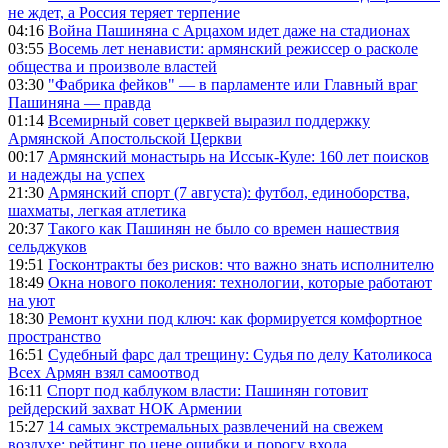
не ждет, а Россия теряет терпение
04:16
Война Пашиняна с Арцахом идет даже на стадионах
03:55
Восемь лет ненависти: армянский режиссер о расколе
общества и произволе властей
03:30
"Фабрика фейков" — в парламенте или Главный враг
Пашиняна — правда
01:14
Всемирный совет церквей выразил поддержку
Армянской Апостольской Церкви
00:17
Армянский монастырь на Иссык-Куле: 160 лет поисков
и надежды на успех
21:30
Армянский спорт (7 августа): футбол, единоборства,
шахматы, легкая атлетика
20:37
Такого как Пашинян не было со времен нашествия
сельджуков
19:51
Госконтракты без рисков: что важно знать исполнителю
18:49
Окна нового поколения: технологии, которые работают
на уют
18:30
Ремонт кухни под ключ: как формируется комфортное
пространство
16:51
Судебный фарс дал трещину: Судья по делу Католикоса
Всех Армян взял самоотвод
16:11
Спорт под каблуком власти: Пашинян готовит
рейдерский захват НОК Армении
15:27
14 самых экстремальных развлечений на свежем
воздухе: рейтинг по цене ошибки и порогу входа