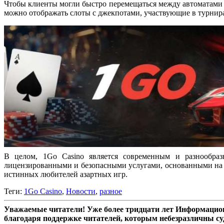
Чтобы клиенты могли быстро перемещаться между автоматами 
можно отображать слоты с джекпотами, участвующие в турнирах
В целом, 1Go Casino является современным и разнообраз
лицензированными и безопасными услугами, основанными на 
истинных любителей азартных игр.
Теги:
1Go Casino
,
Новости
,
разное
Уважаемые читатели! Уже более тридцати лет Информацион
благодаря поддержке читателей, которым небезразличны су