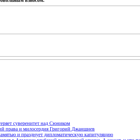
ровольным взносом.
теряет суверенитет над Сюником
ений права и милосердия Григорий Джаншиев
 памятью и празднует дипломатическую капитуляцию