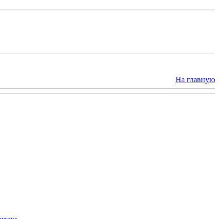
На главную