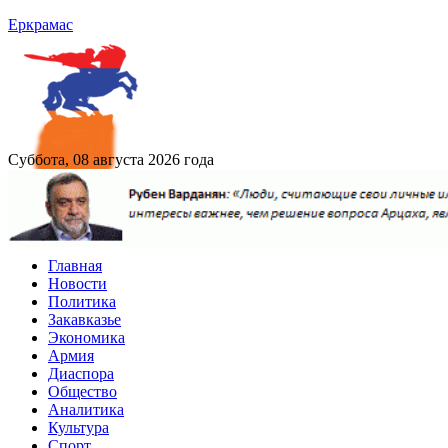
Еркрамас
Суббота, 08 августа 2026 года
Главная
Новости
Политика
Закавказье
Экономика
Армия
Диаспора
Общество
Аналитика
Культура
Спорт