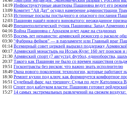
14:48
Дмитрий Медведев: Экономический разрыв с Россией выз
14:19
Инфраструктурные авантюры Пашиняна ведут его режим 
13:09
Комитет "Ай Дат" осудил намерение администрации Тра
12:53
Истинные посылы постыдного и опасного послания Паши
12:03
Пашинян нашёл нового виноватого: неожиданное призн
04:49
Внешнеполитический тупик Пашиняна: Запад Армению не 
04:16
Война Пашиняна с Арцахом идет даже на стадионах
03:55
Восемь лет ненависти: армянский режиссер о расколе общ
03:30
"Фабрика фейков" — в парламенте или Главный враг Па
01:14
Всемирный совет церквей выразил поддержку Армянско
00:17
Армянский монастырь на Иссык-Куле: 160 лет поисков и
21:30
Армянский спорт (7 августа): футбол, единоборства, шахм
20:37
Такого как Пашинян не было со времен нашествия сельд
19:51
Госконтракты без рисков: что важно знать исполнителю
18:49
Окна нового поколения: технологии, которые работают н
18:30
Ремонт кухни под ключ: как формируется комфортное пр
16:51
Судебный фарс дал трещину: Судья по делу Католикоса В
16:11
Спорт под каблуком власти: Пашинян готовит рейдерск
15:27
14 самых экстремальных развлечений на свежем воздухе: