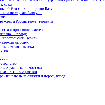
овет в Армении глубокий внутренний кризис. А может, и что 
к краху
мпа обойти санкции против Баку
няна по случаю 8 августа
ание
ждет, а Россия теряет терпение
ества и произволе властей
шиняна — правда
й Апостольской Церкви
 надежды на успех
аты, легкая атлетика
жуков
а уют
остранство
сех Армян взял самоотвод
ий захват НОК Армении
 рейтинг по цене ошибки и порогу входа