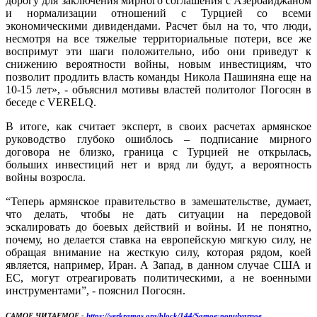
дорогу для заключения мирного соглашения с Азербайджаном
и нормализации отношений с Турцией со всеми
экономическими дивидендами. Расчет был на то, что люди,
несмотря на все тяжелые территориальные потери, все же
воспримут эти шаги положительно, ибо они приведут к
снижению вероятности войны, новым инвестициям, что
позволит продлить власть команды Никола Пашиняна еще на
10-15 лет», - объяснил мотивы властей политолог Погосян в
беседе с VERELQ.
В итоге, как считает эксперт, в своих расчетах армянское
руководство глубоко ошиблось – подписание мирного
договора не близко, граница с Турцией не открылась,
больших инвестиций нет и вряд ли будут, а вероятность
войны возросла.
“Теперь армянское правительство в замешательстве, думает,
что делать, чтобы не дать ситуации на передовой
эскалировать до боевых действий и войны. И не понятно,
почему, но делается ставка на европейскую мягкую силу, не
обращая внимание на жесткую силу, которая рядом, коей
является, например, Иран. А Запад, в данном случае США и
ЕС, могут отреагировать политическими, а не военными
инструментами”, - пояснил Погосян.
САМОЕ ЧИТАЕМОЕ -
https://yerkramas.org/block/144/Samoe-populyarnoe