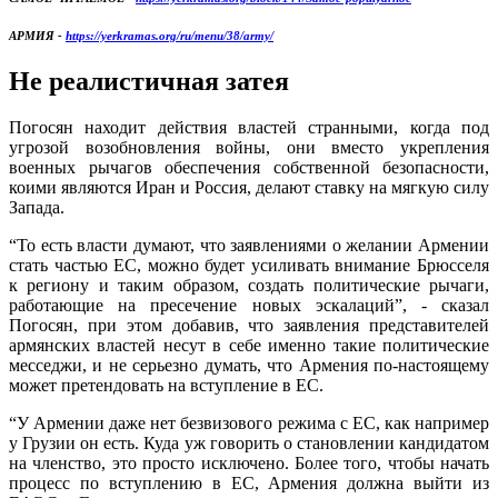
АРМИЯ -
https://yerkramas.org/ru/menu/38/army/
Не реалистичная затея
Погосян находит действия властей странными, когда под
угрозой возобновления войны, они вместо укрепления
военных рычагов обеспечения собственной безопасности,
коими являются Иран и Россия, делают ставку на мягкую силу
Запада.
“То есть власти думают, что заявлениями о желании Армении
стать частью ЕС, можно будет усиливать внимание Брюсселя
к региону и таким образом, создать политические рычаги,
работающие на пресечение новых эскалаций”, - сказал
Погосян, при этом добавив, что заявления представителей
армянских властей несут в себе именно такие политические
месседжи, и не серьезно думать, что Армения по-настоящему
может претендовать на вступление в ЕС.
“У Армении даже нет безвизового режима с ЕС, как например
у Грузии он есть. Куда уж говорить о становлении кандидатом
на членство, это просто исключено. Более того, чтобы начать
процесс по вступлению в ЕС, Армения должна выйти из