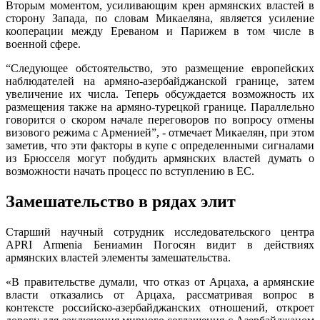
Вторым моментом, усиливающим крен армянских властей в
сторону Запада, по словам Микаеляна, является усиление
кооперации между Ереваном и Парижем в том числе в
военной сфере.
“Следующее обстоятельство, это размещение европейских
наблюдателей на армяно-азербайджанской границе, затем
увеличение их числа. Теперь обсуждается возможность их
размещения также на армяно-турецкой границе. Параллельно
говорится о скором начале переговоров по вопросу отмены
визового режима с Арменией”, - отмечает Микаелян, при этом
заметив, что эти факторы в купе с определенными сигналами
из Брюсселя могут побудить армянских властей думать о
возможности начать процесс по вступлению в ЕС.
Замешательство в рядах элит
Старший научный сотрудник исследовательского центра
APRI Armenia Бениамин Погосян видит в действиях
армянских властей элементы замешательства.
«В правительстве думали, что отказ от Арцаха, а армянские
власти отказались от Арцаха, рассматривая вопрос в
контексте российско-азербайджанских отношений, откроет