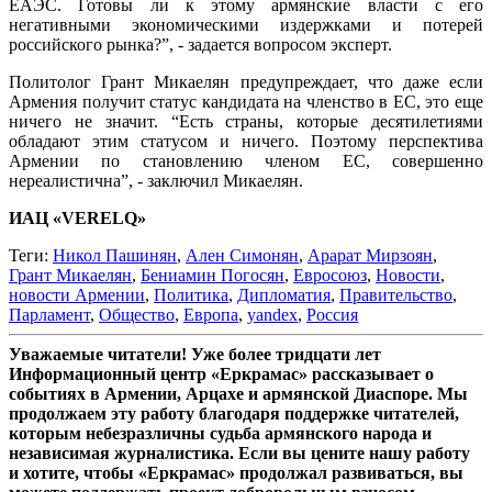
ЕАЭС. Готовы ли к этому армянские власти с его
негативными экономическими издержками и потерей
российского рынка?”, - задается вопросом эксперт.
Политолог Грант Микаелян предупреждает, что даже если
Армения получит статус кандидата на членство в ЕС, это еще
ничего не значит. “Есть страны, которые десятилетиями
обладают этим статусом и ничего. Поэтому перспектива
Армении по становлению членом ЕС, совершенно
нереалистична”, - заключил Микаелян.
ИАЦ «VERELQ»
Теги:
Никол Пашинян
,
Ален Симонян
,
Арарат Мирзоян
,
Грант Микаелян
,
Бениамин Погосян
,
Евросоюз
,
Новости
,
новости Армении
,
Политика
,
Дипломатия
,
Правительство
,
Парламент
,
Общество
,
Европа
,
yandex
,
Россия
Уважаемые читатели! Уже более тридцати лет
Информационный центр «Еркрамас» рассказывает о
событиях в Армении, Арцахе и армянской Диаспоре. Мы
продолжаем эту работу благодаря поддержке читателей,
которым небезразличны судьба армянского народа и
независимая журналистика. Если вы цените нашу работу
и хотите, чтобы «Еркрамас» продолжал развиваться, вы