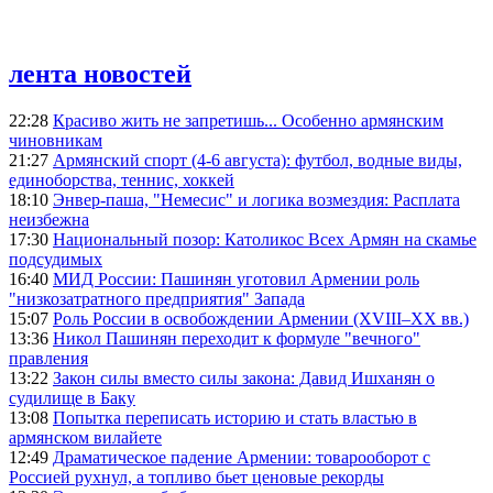
лента новостей
22:28
Красиво жить не запретишь... Особенно армянским
чиновникам
21:27
Армянский спорт (4-6 августа): футбол, водные виды,
единоборства, теннис, хоккей
18:10
Энвер-паша, "Немесис" и логика возмездия: Расплата
неизбежна
17:30
Национальный позор: Католикос Всех Армян на скамье
подсудимых
16:40
МИД России: Пашинян уготовил Армении роль
"низкозатратного предприятия" Запада
15:07
Роль России в освобождении Армении (XVIII–XX вв.)
13:36
Никол Пашинян переходит к формуле "вечного"
правления
13:22
Закон силы вместо силы закона: Давид Ишханян о
судилище в Баку
13:08
Попытка переписать историю и стать властью в
армянском вилайете
12:49
Драматическое падение Армении: товарооборот с
Россией рухнул, а топливо бьет ценовые рекорды