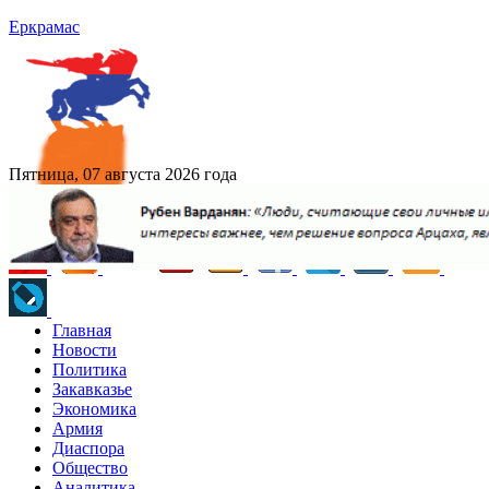
Еркрамас
Пятница, 07 августа 2026 года
Главная
Новости
Политика
Закавказье
Экономика
Армия
Диаспора
Общество
Аналитика