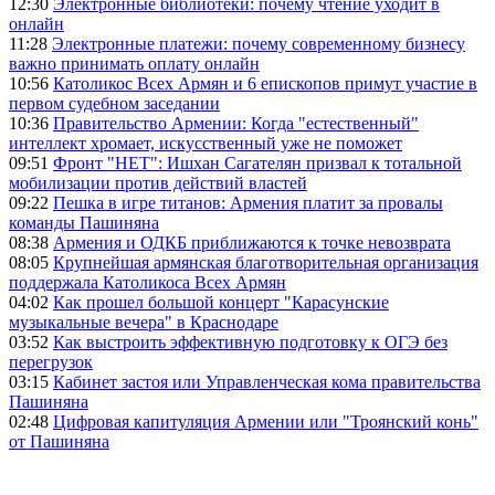
12:30
Электронные библиотеки: почему чтение уходит в
онлайн
11:28
Электронные платежи: почему современному бизнесу
важно принимать оплату онлайн
10:56
Католикос Всех Армян и 6 епископов примут участие в
первом судебном заседании
10:36
Правительство Армении: Когда "естественный"
интеллект хромает, искусственный уже не поможет
09:51
Фронт "НЕТ": Ишхан Сагателян призвал к тотальной
мобилизации против действий властей
09:22
Пешка в игре титанов: Армения платит за провалы
команды Пашиняна
08:38
Армения и ОДКБ приближаются к точке невозврата
08:05
Крупнейшая армянская благотворительная организация
поддержала Католикоса Всех Армян
04:02
Как прошел большой концерт "Карасунские
музыкальные вечера" в Краснодаре
03:52
Как выстроить эффективную подготовку к ОГЭ без
перегрузок
03:15
Кабинет застоя или Управленческая кома правительства
Пашиняна
02:48
Цифровая капитуляция Армении или "Троянский конь"
от Пашиняна