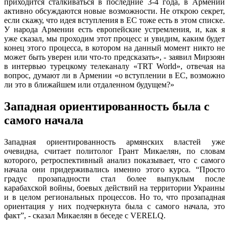
приходится сталкиваться в последние 3-4 года, в Армении
активно обсуждаются новые возможности. Не открою секрет,
если скажу, что идея вступления в ЕС тоже есть в этом списке.
У народа Армении есть европейские устремления, и, как я
уже сказал, мы проходим этот процесс и увидим, каким будет
конец этого процесса, в котором на данный момент никто не
может быть уверен или что-то предсказать», - заявил Мирзоян
в интервью турецкому телеканалу «TRT World», отвечая на
вопрос, думают ли в Армении «о вступлении в ЕС, возможно
ли это в ближайшем или отдаленном будущем?»
Западная ориентированность была с
самого начала
Западная ориентированность армянских властей уже
очевидна, считает политолог Грант Микаелян, по словам
которого, ретроспективный анализ показывает, что с самого
начала они придерживались именно этого курса. “Просто
градус прозападности стал более выпуклым после
карабахской войны, боевых действий на территории Украины
и в целом региональных процессов. Но то, что прозападная
ориентация у них подчеркнута была с самого начала, это
факт”, - сказал Микаелян в беседе с VERELQ.