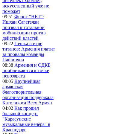
интеллект хромает,
искусственный уже не
поможет
09:51
Фронт "НЕТ":
Ишхан Сагателян
призвал к тотальной
мобилизации против
действий властей
09:22
Пешка в игре
титанов: Армения платит
за провалы команды
Пашиняна
08:38
Армения и ОДКБ
приближаются к точке
невозврата
08:05
Крупнейшая
армянская
благотворительная
организация поддержала
Католикоса Всех Армян
04:02
Как прошел
большой концерт
"Карасунские
музыкальные вечера" в
Краснодаре