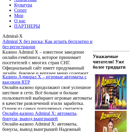
Культура
Спорт
Мир
О нас
ПАРТНЕРЫ
Admiral-X
Admiral X без риска: Как играть бесплатно и
без регистрации
Казино Admiral X – известное заведение
Уважаемые
онлайн-гемблинга, которое принимает
читатели! Уже
посетителей с многих стран СНГ.
более тридцати
Официальный сайт имеет продуманный
дизайн, боковое и верхнее меню содержит
Казино Адмирал Х – игровые автоматы с
всю информацию, необходимую для игрока.
высоким RTP
Страница оформлена в спокойных тонах,
Онлайн-казино продолжают своё успешное
среди которых ярко выделяются рекламные
шествие в сети. Всё больше и больше
баннеры. Бренд предлагает пользователям
пользователей выбирают игровые автоматы
интересные бонусы, широкий выбор слотов
в качестве развлечений и\или заработка.
и других развлечений.Но что делать
Одним из самых популярных считается
новичкам, которые только знакомятся с
Онлайн-казино Admiral X: автоматы,
адмирал х казино , более пяти лет
казино? В таком случае следует
бонусы, вывод выигрышей
осуществляющего деятельность на
попробовать игру ...
Онлайн-казино Admiral X: автоматы,
просторах интернета. Лицензия острова
бонусы, вывод выигрышей Надежный
Кюрасао подчеркивает надежность казино и