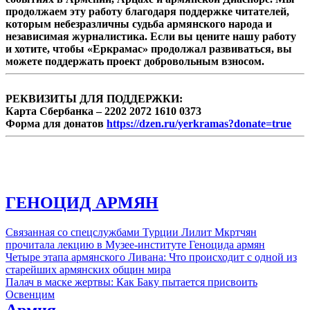
продолжаем эту работу благодаря поддержке читателей,
которым небезразличны судьба армянского народа и
независимая журналистика. Если вы цените нашу работу
и хотите, чтобы «Еркрамас» продолжал развиваться, вы
можете поддержать проект добровольным взносом.
РЕКВИЗИТЫ ДЛЯ ПОДДЕРЖКИ:
Карта Сбербанка – 2202 2072 1610 0373
Форма для донатов
https://dzen.ru/yerkramas?donate=true
ГЕНОЦИД АРМЯН
Связанная со спецслужбами Турции Лилит Мкртчян
прочитала лекцию в Музее-институте Геноцида армян
Четыре этапа армянского Ливана: Что происходит с одной из
старейших армянских общин мира
Палач в маске жертвы: Как Баку пытается присвоить
Освенцим
Армия