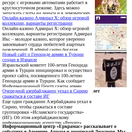
ресурс с игровыми автоматами работает в
наличие сертификатов у всех игровых
круглосуточном режиме. Здесь можно
автоматов. Это обеспечивает честную игру,
запускать слоты на деньги и в демоверсиях.
поскольку задействован генератор
Онлайн-казино Адмирал Х: обзор игровой
Азартные пользователи с удовольствием
случайных чисел.
коллекции, варианты регистрации
проводят время на официальном сайте
Онлайн-казино Адмирал Х: обзор игровой
казино Admiral X, так как этот старейший
коллекции, варианты регистрации Адмирал
клуб Рунета очень популярен и у новичков
Икс – молодое казино, которое уверенно
гэмблинга, и у опытных геймеров. После
завоевывает сердца любителей азартных
того, как пользователи окажутся в лобби
развлечений. В admiral casino богатая
казино Адмирал Х, они увидят: выгодные
Новый сайт о Геноциде армян в Турции
коллекция игр, включая настольные и
предложения, доступные в рамках
создан в Израиле
карточные приложения. Среди игровых
программы ...
Израильский комитет 100-летия Геноцида
автоматов особое место занимает
армян в Турции инициировал и осуществил
легендарная серия 777 аппаратов. Данная
проект сайта, посвященного 100-летию
категория рекомендована новичкам.
Геноцида армян в Турции. Как сообщает
Профессионалы с опытом по достоинству
Информационный Центр газеты армян
оценят 3D слоты. Игровая коллекция
Очередной азербайджанец уехал в Сирию
лет
России «Еркрамас», сайт создан с целью
ежемесячно пополняется увлекательными
сражаться в составе ИГ
ознакомить израильскую публику с этой
новинками от именитых ...
Еще один гражданин Азербайджана уехал в
ужасной трагедией начала XX века.
Сирию, чтобы сражаться в составе
группировки «Исламского государства»
(ИГ). Об этом азербайджанскому
информационному агентству «Репорт»
Информационный центр «Еркрамас» рассказывает о
сообщили в правоохранительных органах.
событиях в Армении, Арцахе и армянской Диаспоре. Мы