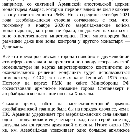
например, со святыней Армянской апостольской церкви
монастырем Амарас, который первоначально не был включен
в зону ответственности РМК. Но в середине сентября 2021
года азербайджанская сторона согласилась с тем, что,
поскольку в ноябре 2020-го азербайджанские войска
монастырь под контроль не брали, он должен находиться в
зоне ответственности миротворцев. Пост миротворцев был
размещен даже вне зоны контроля у другого монастыря —
Дадиванк.
Всё это время российская сторона спокойно в дружелюбной
атмосфере отвечала и на претензии по поводу географической
номенклатуры на картах миротворческого контингента: до
окончательного решения конфликта будет использоваться
номенклатура СССР, тех самых карт Генштаба 1975 года.
Поэтому на картах РМК на сайте Минобороны РФ
соседствовали армянское название города Степанакерт и
азербайджанское название поселка Ходжалы.
Скажем прямо, работа на тысячекилометровой армяно-
азербайджанской границе была бы на порядок сложнее, чем в
НК. Армения удерживает три азербайджанских села-анклава,
одно — полуанклав и еще четыре находятся в серой зоне под
визуальным контролем армянской стороны. Итого около 120
кв. км. Азербайджан удерживает одно большое армянское