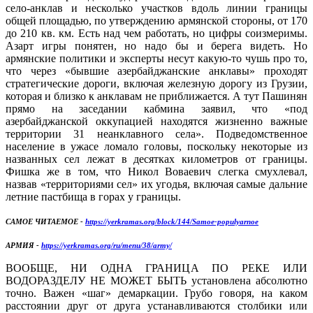
село-анклав и несколько участков вдоль линии границы
общей площадью, по утверждению армянской стороны, от 170
до 210 кв. км. Есть над чем работать, но цифры соизмеримы.
Азарт игры понятен, но надо бы и берега видеть. Но
армянские политики и эксперты несут какую-то чушь про то,
что через «бывшие азербайджанские анклавы» проходят
стратегические дороги, включая железную дорогу из Грузии,
которая и близко к анклавам не приближается. А тут Пашинян
прямо на заседании кабмина заявил, что «под
азербайджанской оккупацией находятся жизненно важные
территории 31 неанклавного села». Подведомственное
население в ужасе ломало головы, поскольку некоторые из
названных сел лежат в десятках километров от границы.
Фишка же в том, что Никол Воваевич слегка смухлевал,
назвав «территориями сел» их угодья, включая самые дальние
летние пастбища в горах у границы.
САМОЕ ЧИТАЕМОЕ -
https://yerkramas.org/block/144/Samoe-populyarnoe
АРМИЯ -
https://yerkramas.org/ru/menu/38/army/
ВООБЩЕ, НИ ОДНА ГРАНИЦА ПО РЕКЕ ИЛИ
ВОДОРАЗДЕЛУ НЕ МОЖЕТ БЫТЬ установлена абсолютно
точно. Важен «шаг» демаркации. Грубо говоря, на каком
расстоянии друг от друга устанавливаются столбики или