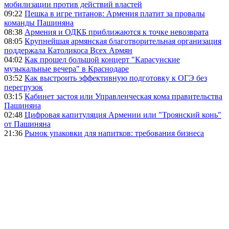
мобилизации против действий властей
09:22
Пешка в игре титанов: Армения платит за провалы
команды Пашиняна
08:38
Армения и ОДКБ приближаются к точке невозврата
08:05
Крупнейшая армянская благотворительная организация
поддержала Католикоса Всех Армян
04:02
Как прошел большой концерт "Карасунские
музыкальные вечера" в Краснодаре
03:52
Как выстроить эффективную подготовку к ОГЭ без
перегрузок
03:15
Кабинет застоя или Управленческая кома правительства
Пашиняна
02:48
Цифровая капитуляция Армении или "Троянский конь"
от Пашиняна
21:36
Рынок упаковки для напитков: требования бизнеса