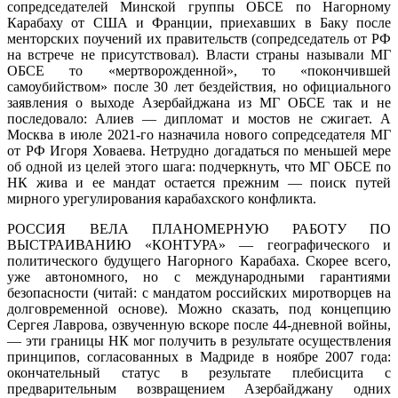
сопредседателей Минской группы ОБСЕ по Нагорному
Карабаху от США и Франции, приехавших в Баку после
менторских поучений их правительств (сопредседатель от РФ
на встрече не присутствовал). Власти страны называли МГ
ОБСЕ то «мертворожденной», то «покончившей
самоубийством» после 30 лет бездействия, но официального
заявления о выходе Азербайджана из МГ ОБСЕ так и не
последовало: Алиев — дипломат и мостов не сжигает. А
Москва в июле 2021-го назначила нового сопредседателя МГ
от РФ Игоря Ховаева. Нетрудно догадаться по меньшей мере
об одной из целей этого шага: подчеркнуть, что МГ ОБСЕ по
НК жива и ее мандат остается прежним — поиск путей
мирного урегулирования карабахского конфликта.
РОССИЯ ВЕЛА ПЛАНОМЕРНУЮ РАБОТУ ПО
ВЫСТРАИВАНИЮ «КОНТУРА» — географического и
политического будущего Нагорного Карабаха. Скорее всего,
уже автономного, но с международными гарантиями
безопасности (читай: с мандатом российских миротворцев на
долговременной основе). Можно сказать, под концепцию
Сергея Лаврова, озвученную вскоре после 44-дневной войны,
— эти границы НК мог получить в результате осуществления
принципов, согласованных в Мадриде в ноябре 2007 года:
окончательный статус в результате плебисцита с
предварительным возвращением Азербайджану одних