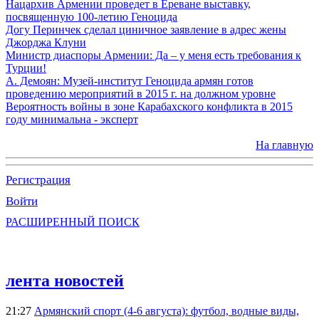
Нацархив Армении проведет в Ереване выставку,
посвященную 100-летию Геноцида
Догу Перинчек сделал циничное заявление в адрес жены
Джорджа Клуни
Министр диаспоры Армении: Да – у меня есть требования к
Турции!
А. Демоян: Музей-институт Геноцида армян готов
проведению мероприятий в 2015 г. на должном уровне
Вероятность войны в зоне Карабахского конфликта в 2015
году минимальна - эксперт
На главную
Регистрация
Войти
РАСШИРЕННЫЙ ПОИСК
лента новостей
21:27
Армянский спорт (4-6 августа): футбол, водные виды,