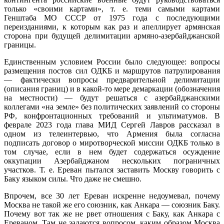
только «своими картами», т. е. теми самыми картами
Генштаба МО СССР от 1975 года с последующими
переизданиями, к которым как раз и апеллирует армянская
сторона при будущей делимитации армяно-азербайджанской
границы.
Единственным условием России было следующее: вопросы
размещения постов сил ОДКБ и маршрутов патрулирования
— фактически вопросы предварительной делимитации
(описания границ) и в какой-то мере демаркации (обозначения
на местности) — будут решаться с азербайджанскими
коллегами «на земле» без политических заявлений со стороны
РФ, конфронтационных требований и ультиматумов. В
феврале 2023 года глава МИД Сергей Лавров рассказал в
одном из телеинтервью, что Армения была согласна
подписать договор о миротворческой миссии ОДКБ только в
том случае, если в нем будет содержаться осуждение
оккупации Азербайджаном нескольких пограничных
участков. Т. е. Ереван пытался заставить Москву говорить с
Баку языком силы. Что даже не смешно.
Впрочем, все 30 лет Ереван искренне недоумевал, почему
Москва не такой же его союзник, как Анкара — союзник Баку.
Почему вот так же не рвет отношения с Баку, как Анкара с
Ереваном. Там не задаются вопросом, каким образом Москва