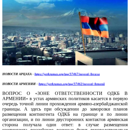
НОВОСТИ АРЦАХА -
https://yerkramas.org/tag/37467/novosti-Arcaxa
НОВОСТИ АРМЕНИИ -
https://yerkramas.org/tag/37462/novosti-Armenii
ВОПРОС О «ЗОНЕ ОТВЕТСТВЕННОСТИ ОДКБ В
АРМЕНИИ» в устах армянских политиков касается в первую
очередь точной линии прохождения армяно-азербайджанской
границы. А здесь при обсуждении до заморозки планов
размещения контингента ОДКБ на границе и по линии
организации, и по линии двусторонних контактов армянская
сторона получала один ответ: в случае размещения
контингента российские военные будут руководствоваться