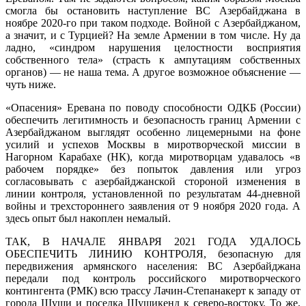
смогла бы остановить наступление ВС Азербайджана в
ноябре 2020-го при таком подходе. Войной с Азербайджаном,
а значит, и с Турцией? На земле Армении в том числе. Ну да
ладно, «синдром нарушения целостности восприятия
собственного тела» (страсть к ампутациям собственных
органов) — не наша тема. А другое возможное объяснение —
чуть ниже.
«Опасения» Еревана по поводу способности ОДКБ (России)
обеспечить легитимность и безопасность границ Армении с
Азербайджаном выглядят особенно лицемерными на фоне
усилий и успехов Москвы в миротворческой миссии в
Нагорном Карабахе (НК), когда миротворцам удавалось «в
рабочем порядке» без попыток давления или угроз
согласовывать с азербайджанской стороной изменения в
линии контроля, установленной по результатам 44-дневной
войны и трехстороннего заявления от 9 ноября 2020 года. А
здесь опыт был накоплен немалый.
ТАК, В НАЧАЛЕ ЯНВАРЯ 2021 ГОДА УДАЛОСЬ
ОБЕСПЕЧИТЬ ЛИНИЮ КОНТРОЛЯ, безопасную для
передвижения армянского населения: ВС Азербайджана
передали под контроль российского миротворческого
контингента (РМК) всю трассу Лачин-Степанакерт к западу от
города Шуши и поселка Шушикенд к северо-востоку. То же,