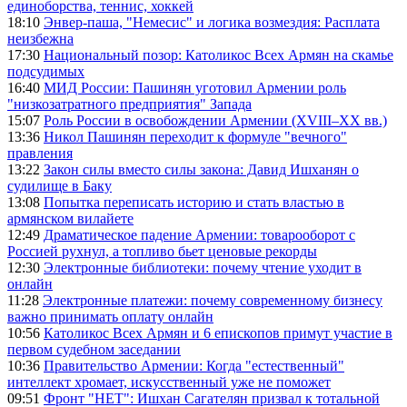
единоборства, теннис, хоккей
18:10
Энвер-паша, "Немесис" и логика возмездия: Расплата
неизбежна
17:30
Национальный позор: Католикос Всех Армян на скамье
подсудимых
16:40
МИД России: Пашинян уготовил Армении роль
"низкозатратного предприятия" Запада
15:07
Роль России в освобождении Армении (XVIII–XX вв.)
13:36
Никол Пашинян переходит к формуле "вечного"
правления
13:22
Закон силы вместо силы закона: Давид Ишханян о
судилище в Баку
13:08
Попытка переписать историю и стать властью в
армянском вилайете
12:49
Драматическое падение Армении: товарооборот с
Россией рухнул, а топливо бьет ценовые рекорды
12:30
Электронные библиотеки: почему чтение уходит в
онлайн
11:28
Электронные платежи: почему современному бизнесу
важно принимать оплату онлайн
10:56
Католикос Всех Армян и 6 епископов примут участие в
первом судебном заседании
10:36
Правительство Армении: Когда "естественный"
интеллект хромает, искусственный уже не поможет
09:51
Фронт "НЕТ": Ишхан Сагателян призвал к тотальной