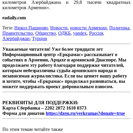
километров Азербайджана и 29,8 тысячи квадратных
километров Армении».
eadaily.com
Теги:
Никол Пашинян
,
Новости
,
новости Армении
,
Политика
,
Правительство
,
Общество
,
ОДКБ
,
yandex
,
Россия
,
Азербайджан
,
Турция
Уважаемые читатели! Уже более тридцати лет
Информационный центр «Еркрамас» рассказывает о
событиях в Армении, Арцахе и армянской Диаспоре. Мы
продолжаем эту работу благодаря поддержке читателей,
которым небезразличны судьба армянского народа и
независимая журналистика. Если вы цените нашу работу
и хотите, чтобы «Еркрамас» продолжал развиваться, вы
можете поддержать проект добровольным взносом.
РЕКВИЗИТЫ ДЛЯ ПОДДЕРЖКИ:
Карта Сбербанка – 2202 2072 1610 0373
Форма для донатов
https://dzen.ru/yerkramas?donate=true
По этим темам читайте также