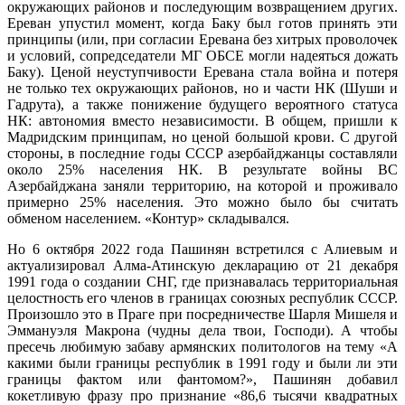
окружающих районов и последующим возвращением других.
Ереван упустил момент, когда Баку был готов принять эти
принципы (или, при согласии Еревана без хитрых проволочек
и условий, сопредседатели МГ ОБСЕ могли надеяться дожать
Баку). Ценой неуступчивости Еревана стала война и потеря
не только тех окружающих районов, но и части НК (Шуши и
Гадрута), а также понижение будущего вероятного статуса
НК: автономия вместо независимости. В общем, пришли к
Мадридским принципам, но ценой большой крови. С другой
стороны, в последние годы СССР азербайджанцы составляли
около 25% населения НК. В результате войны ВС
Азербайджана заняли территорию, на которой и проживало
примерно 25% населения. Это можно было бы считать
обменом населением. «Контур» складывался.
Но 6 октября 2022 года Пашинян встретился с Алиевым и
актуализировал Алма-Атинскую декларацию от 21 декабря
1991 года о создании СНГ, где признавалась территориальная
целостность его членов в границах союзных республик СССР.
Произошло это в Праге при посредничестве Шарля Мишеля и
Эммануэля Макрона (чудны дела твои, Господи). А чтобы
пресечь любимую забаву армянских политологов на тему «А
какими были границы республик в 1991 году и были ли эти
границы фактом или фантомом?», Пашинян добавил
кокетливую фразу про признание «86,6 тысячи квадратных