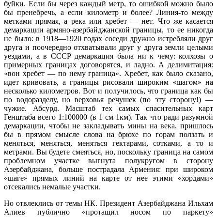
буйки. Если бы через каждый метр, то ошибкой можно было
бы пренебречь, а если километр и более? Линия-то между
метками прямая, а река или хребет — нет. Что же касается
демаркации армяно-азербайджанской границы, то ее никогда
не было: в 1918—1920 годах соседи дружно истребляли друг
друга и поочередно отхватывали друг у друга земли целыми
уездами, а в СССР демаркация была ни к чему: колхозы о
примерных границах договорятся, и ладно. А делимитация:
«вон хребет — по нему граница». Хребет, как было сказано,
идет кривовать, а границы рисовали широким «шагом» на
несколько километров. Вот и получилось, что граница как бы
по водоразделу, но верховья речушек (по эту сторону!) —
чужие. Абсурд. Масштаб тех самых спасительных карт
Генштаба всего 1:100000 (в 1 см 1км). Так что ради разумной
демаркации, чтобы не закладывать мины на века, пришлось
бы в прямом смысле слова на брюхе по горам ползать и
меняться, меняться, меняться гектарами, сотками, а то и
метрами. Вы будете смеяться, но, поскольку граница на самом
проблемном участке выгнута полукругом в сторону
Азербайджана, больше пострадала Армения: при широком
«шаге» прямых линий на карте от нее этими «хордами»
отсекались немалые участки.
Но отвлеклись от темы НК. Президент Азербайджана Ильхам
Алиев публично «протащил носом по паркету»