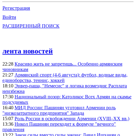
Регистрация
Войти
РАСШИРЕННЫЙ ПОИСК
лента новостей
22:28
Красиво жить не запретишь... Особенно армянским
чиновникам
21:27
Армянский спорт (4-6 августа): футбол, водные виды,
единоборства, теннис, хоккей
18:10
Энвер-паша, "Немесис" и логика возмездия: Расплата
неизбежна
17:30
Национальный позор: Католикос Всех Армян на скамье
подсудимых
16:40
МИД России: Пашинян уготовил Армении роль
"низкозатратного предприятия" Запада
15:07
Роль России в освобождении Армении (XVIII–XX вв.)
13:36
Никол Пашинян переходит к формуле "вечного"
правления
13:22
Закон силы вместо силы закона: Давид Ишханян о