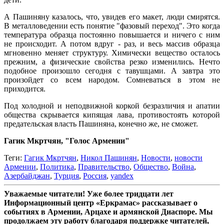
А Пашиняну казалось, что, увидев его макет, люди смирятся.
В металловедении есть понятие "фазовый переход". Это когда
температура образца постоянно повышается и ничего с ним
не происходит. А потом вдруг - раз, и весь массив образца
мгновенно меняет структуру. Химически вещество осталось
прежним, а физические свойства резко изменились. Нечто
подобное произошло сегодня с тавушцами. А завтра это
произойдет со всем народом. Сомневаться в этом не
приходится.
Под холодной и неподвижной коркой безразличия и апатии
общества скрывается кипящая лава, противостоять которой
предательская власть Пашиняна, конечно же, не сможет.
Гагик Мкртчян, "Голос Армении"
Теги:
Гагик Мкртчян
,
Никол Пашинян
,
Новости
,
новости
Армении
,
Политика
,
Правительство
,
Общество
,
Война
,
Азербайджан
,
Турция
,
Россия
,
yandex
Уважаемые читатели! Уже более тридцати лет
Информационный центр «Еркрамас» рассказывает о
событиях в Армении, Арцахе и армянской Диаспоре. Мы
продолжаем эту работу благодаря поддержке читателей,