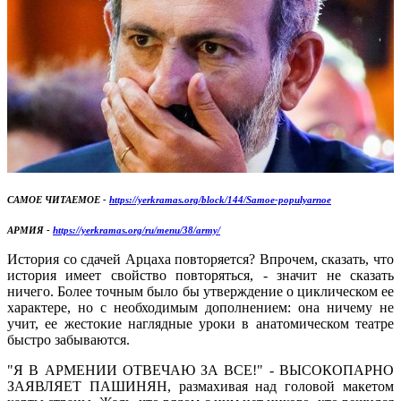
САМОЕ ЧИТАЕМОЕ -
https://yerkramas.org/block/144/Samoe-populyarnoe
АРМИЯ -
https://yerkramas.org/ru/menu/38/army/
История со сдачей Арцаха повторяется? Впрочем, сказать, что
история имеет свойство повторяться, - значит не сказать
ничего. Более точным было бы утверждение о циклическом ее
характере, но с необходимым дополнением: она ничему не
учит, ее жестокие наглядные уроки в анатомическом театре
быстро забываются.
"Я В АРМЕНИИ ОТВЕЧАЮ ЗА ВСЕ!" - ВЫСОКОПАРНО
ЗАЯВЛЯЕТ ПАШИНЯН, размахивая над головой макетом