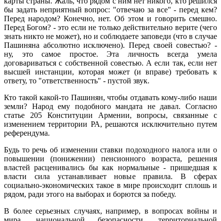
карты страны. Жаль, что рядом с ним нет никого, кто решился
бы задать неприятный вопрос: "отвечаю за все" - перед кем?
Перед народом? Конечно, нет. Об этом и говорить смешно.
Перед Богом? - это если не только действительно верите (чего
знать никто не может), но и соблюдаете заповеди (что в случае
Пашиняна абсолютно исключено). Перед своей совестью? -
ну, это самое простое. Эта личность всегда умела
договариваться с собственной совестью. А если так, если нет
высшей инстанции, которая может (и вправе) требовать к
ответу, то "ответственность" - пустой звук.
Кто такой какой-то Пашинян, чтобы отдавать кому-либо наши
земли? Народ ему подобного мандата не давал. Согласно
статье 205 Конституции Армении, вопросы, связанные с
изменением территории РА, решаются исключительно путем
референдума.
Будь то речь об изменении ставки подоходного налога или о
повышении (понижении) пенсионного возраста, решения
властей расценивались бы как нормальные - пришедшая к
власти сила устанавливает новые правила. В сферах
социально-экономических такое в мире происходит сплошь и
рядом, ради этого на выборах и борются за победу.
В более серьезных случаях, например, в вопросах войны и
мира, национальной безопасности, территориальной