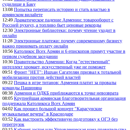
судилище в Баку
13:08
Попытка переписать историю и стать властью в
армянском вилайете
12:49
Драматическое падение Армении: товарооборот с
Россией рухнул, а топливо бьет ценовые рекорды
12:30
Электронные библиотеки: почему чтение уходит в
онлайн
11:28
Электронные платежи: почему современному бизнесу
важно принимать оплату онлайн
10:56
Католикос Всех Армян и 6 епископов примут участие в
первом судебном заседании
10:36
Правительство Армении: Когда "естественный"
интеллект хромает, искусственный уже не поможет
09:51
Фронт "НЕТ": Ишхан Сагателян призвал к тотальной
мобилизации против действий властей
09:22
Пешка в игре титанов: Армения платит за провалы
команды Пашиняна
08:38
Армения и ОДКБ приближаются к точке невозврата
08:05
Крупнейшая армянская благотворительная организация
поддержала Католикоса Всех Армян
04:02
Как прошел большой концерт "Карасунские
музыкальные вечера" в Краснодаре
03:52
Как выстроить эффективную подготовку к ОГЭ без
перегрузок
03:15
Кабинет застоя или Управленческая кома правительства