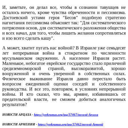
И, заметьте, он делал все, чтобы в сознании тавушцев не
осталось ничего, кроме чувства обреченности и пессимизма.
Достоевский устами героя "Бесов" подобную стратегию
нагнетания пессимизма объясняет так: "Для систематического
потрясения основ, для систематического разложения общества
и всех начал, для того, чтобы лишить желания сопротивляться
и изо всего сделать кашу".
А может, хватит пугать нас войной? В Израиле уже семьдесят
лет непрерывная война в стократном по численности
мусульманском окружении. А население Израиля растет.
Маленькое, небогатое еврейское государство стало приличной
средиземноморской страной, высокоразвитой, хорошо
вооруженной и очень уверенной в собственных силах.
Физическое выживание Израиля давно перестало быть
вопросом ежедневной оценки соседей и собственного
руководства. И все это, повторяем, в условиях непрерывной
войны. И кто сказал, что мы, армяне, избавившись от
предательской власти, не сможем добиться аналогичных
результатов?
НОВОСТИ АРЦАХА -
https://yerkramas.org/tag/37467/novosti-Arcaxa
НОВОСТИ АРМЕНИИ -
https://yerkramas.org/tag/37462/novosti-Armenii