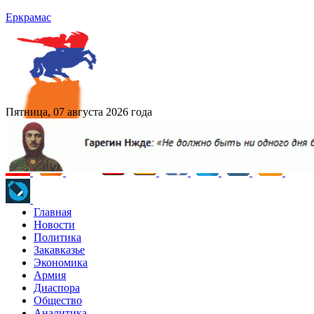
Еркрамас
Пятница, 07 августа 2026 года
Главная
Новости
Политика
Закавказье
Экономика
Армия
Диаспора
Общество
Аналитика