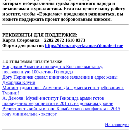
которым небезразличны судьба армянского народа и
независимая журналистика. Если вы цените нашу работу
и хотите, чтобы «Еркрамас» продолжал развиваться, вы
можете поддержать проект добровольным взносом.
РЕКВИЗИТЫ ДЛЯ ПОДДЕРЖКИ:
Карта Сбербанка – 2202 2072 1610 0373
Форма для донатов
https://dzen.ru/yerkramas?donate=true
По этим темам читайте также
Нацархив Армении проведет в Ереване выставку,
посвященную 100-летию Геноцида
Догу Перинчек сделал циничное заявление в адрес жены
Джорджа Клуни
Министр диаспоры Армении: Да – у меня есть требования к
Турции!
А. Демоян: Музей-институт Геноцида армян готов
проведению мероприятий в 2015 г. на должном уровне
Вероятность войны в зоне Карабахского конфликта в 2015
году минимальна - эксперт
На главную