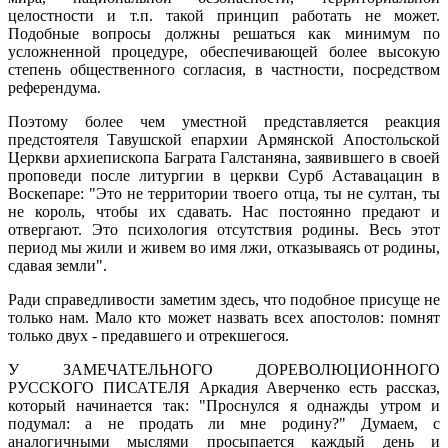
целостности и т.п. такой принцип работать не может.
Подобные вопросы должны решаться как минимум по
усложненной процедуре, обеспечивающей более высокую
степень общественного согласия, в частности, посредством
референдума.
Поэтому более чем уместной представляется реакция
предстоятеля Тавушской епархии Армянской Апостольской
Церкви архиепископа Баграта Галстаняна, заявившего в своей
проповеди после литургии в церкви Сурб Аставацацин в
Воскепаре: "Это не территории твоего отца, ты не султан, ты
не король, чтобы их сдавать. Нас постоянно предают и
отвергают. Это психология отсутствия родины. Весь этот
период мы жили и живем во имя лжи, отказываясь от родины,
сдавая земли".
Ради справедливости заметим здесь, что подобное присуще не
только нам. Мало кто может назвать всех апостолов: помнят
только двух - предавшего и отрекшегося.
У ЗАМЕЧАТЕЛЬНОГО ДОРЕВОЛЮЦИОННОГО
РУССКОГО ПИСАТЕЛЯ Аркадия Аверченко есть рассказ,
который начинается так: "Проснулся я однажды утром и
подумал: а не продать ли мне родину?" Думаем, с
аналогичными мыслями просыпается каждый день и