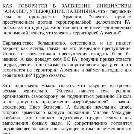
КАК ГОВОРИТСЯ В ЗАЯВЛЕНИИ ИНИЦИАТИВЫ
"АЙАКВЕ", УТВЕРЖДЕНИЕ ПАШИНЯНА, что 4 тавушских
села не принадлежат Армении, "является прямым
преступлением против территориальной целостности РА,
поскольку ни одно должностное лицо не имеет единоличных
полномочий решать, что является территорией Армении".
Парламентское большинство, естественно, и не пикнет,
закроет, как всегда, глазки на это очередное преступление.
Иного от соучастников преступления ожидать было бы
наивно. А как поведут себя ВС РА, получив приказ отвести
подразделения и не оказывать сопротивления врагу, если тот
вторгнется на территории Армении и займет выгодные для
себя позиции? Трудно сказать.
Зато однозначно можно сказать, что тавушцы настроены
весьма решительно. "Жители нашего села решили
организовать самооборону, не подчиниться решению Никола
и не допустить продвижения азербайджанцев", - заявил
воскепарец Нвер Бегларян. А бывший начальник штаба
второго армейского корпуса полковник Мигран Махсудян
сообщил, что начинает подготовку отрядов сельчан для
выполнения боевых задач. К сопротивлению готовится
подавляющее большинство тавушцев, в том числе женщины и
дети.