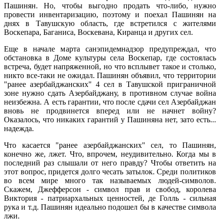
Пашинян. Но, чтобы выгодно продать что-либо, нужно
провести инвентаризацию, поэтому и поехал Пашинян на
днях в Тавушскую область, где встретился с жителями
Воскепара, Баганиса, Воскевана, Киранца и других сел.
Еще в начале марта санэпидемнадзор предупреждал, что
обстановка в Доме культуры села Воскепар, где состоялась
встреча, будет напряженной, но что всплывет такое и столько,
никто все-таки не ожидал. Пашинян объявил, что территории
"ранее азербайджанских" 4 сел в Тавушской приграничной
зоне нужно сдать Азербайджану, в противном случае война
неизбежна. А есть гарантии, что после сдачи сел Азербайджан
вновь не продвинется вперед или не начнет войну?
Оказалось, что никаких гарантий у Пашиняна нет, зато есть...
надежда.
Что касается "ранее азербайджанских" сел, то Пашинян,
конечно же, лжет. Что, впрочем, неудивительно. Когда мы в
последний раз слышали от него правду? Чтобы ответить на
этот вопрос, придется долго чесать затылок. Среди политиков
во всем мире много так называемых людей-символов.
Скажем, Джефферсон - символ прав и свобод, королева
Виктория - патриархальных ценностей, де Голль - сильная
рука и т.д. Пашинян идеально подошел бы в качестве символа
лжи.