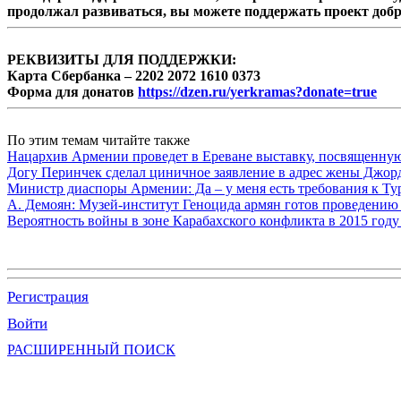
продолжал развиваться, вы можете поддержать проект доб
РЕКВИЗИТЫ ДЛЯ ПОДДЕРЖКИ:
Карта Сбербанка – 2202 2072 1610 0373
Форма для донатов
https://dzen.ru/yerkramas?donate=true
По этим темам читайте также
Нацархив Армении проведет в Ереване выставку, посвященну
Догу Перинчек сделал циничное заявление в адрес жены Джо
Министр диаспоры Армении: Да – у меня есть требования к Ту
А. Демоян: Музей-институт Геноцида армян готов проведению 
Вероятность войны в зоне Карабахского конфликта в 2015 году
Регистрация
Войти
РАСШИРЕННЫЙ ПОИСК