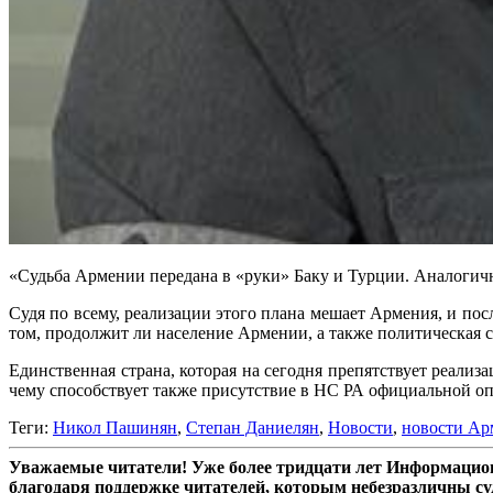
«Судьба Армении передана в «руки» Баку и Турции. Аналогич
Судя по всему, реализации этого плана мешает Армения, и посл
том, продолжит ли население Армении, а также политическая си
Единственная страна, которая на сегодня препятствует реал
чему способствует также присутствие в НС РА официальной о
Теги:
Никол Пашинян
,
Степан Даниелян
,
Новости
,
новости Ар
Уважаемые читатели! Уже более тридцати лет Информацион
благодаря поддержке читателей, которым небезразличны су