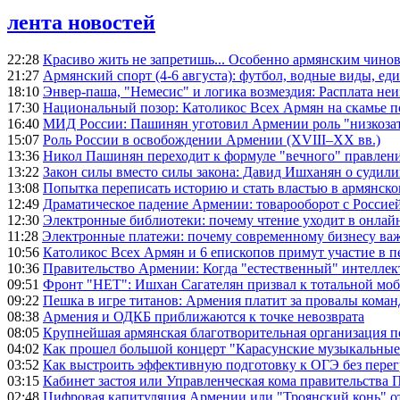
лента новостей
22:28
Красиво жить не запретишь... Особенно армянским чино
21:27
Армянский спорт (4-6 августа): футбол, водные виды, еди
18:10
Энвер-паша, "Немесис" и логика возмездия: Расплата не
17:30
Национальный позор: Католикос Всех Армян на скамье 
16:40
МИД России: Пашинян уготовил Армении роль "низкозат
15:07
Роль России в освобождении Армении (XVIII–XX вв.)
13:36
Никол Пашинян переходит к формуле "вечного" правлен
13:22
Закон силы вместо силы закона: Давид Ишханян о судили
13:08
Попытка переписать историю и стать властью в армянско
12:49
Драматическое падение Армении: товарооборот с Россией
12:30
Электронные библиотеки: почему чтение уходит в онлай
11:28
Электронные платежи: почему современному бизнесу ва
10:56
Католикос Всех Армян и 6 епископов примут участие в п
10:36
Правительство Армении: Когда "естественный" интеллек
09:51
Фронт "НЕТ": Ишхан Сагателян призвал к тотальной моб
09:22
Пешка в игре титанов: Армения платит за провалы ком
08:38
Армения и ОДКБ приближаются к точке невозврата
08:05
Крупнейшая армянская благотворительная организация 
04:02
Как прошел большой концерт "Карасунские музыкальные 
03:52
Как выстроить эффективную подготовку к ОГЭ без перег
03:15
Кабинет застоя или Управленческая кома правительства
02:48
Цифровая капитуляция Армении или "Троянский конь" 