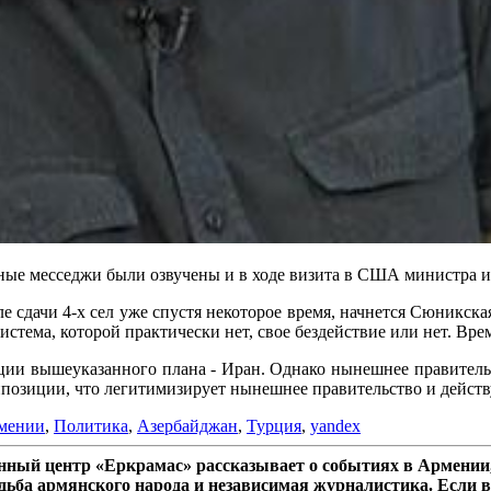
ные месседжи были озвучены и в ходе визита в США министра 
е сдачи 4-х сел уже спустя некоторое время, начнется Сюникская
стема, которой практически нет, свое бездействие или нет. Вре
изации вышеуказанного плана - Иран. Однако нынешнее правител
ппозиции, что легитимизирует нынешнее правительство и дейст
мении
,
Политика
,
Азербайджан
,
Турция
,
yandex
ный центр «Еркрамас» рассказывает о событиях в Армении,
дьба армянского народа и независимая журналистика. Если в