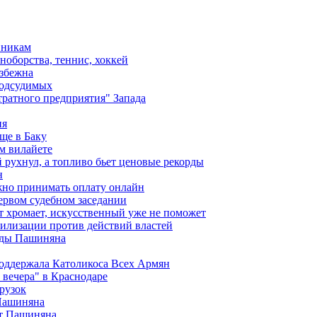
вникам
ноборства, теннис, хоккей
избежна
подсудимых
ратного предприятия" Запада
ия
ще в Баку
м вилайете
 рухнул, а топливо бьет ценовые рекорды
н
жно принимать оплату онлайн
ервом судебном заседании
т хромает, искусственный уже не поможет
илизации против действий властей
анды Пашиняна
поддержала Католикоса Всех Армян
вечера" в Краснодаре
рузок
 Пашиняна
от Пашиняна