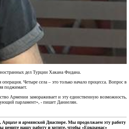
иностранных дел Турции Хакана Фидана.
 операция. Четыре села – это только начало процесса. Вопрос в
мя поджимает.
ьство Армении замораживает и эту единственную возможность,
вующий парламент», - пишет Даниелян.
 Арцахе и армянской Диаспоре. Мы продолжаем эту работу
ы цените нашу работу и хотите, чтобы «Еркрамас»