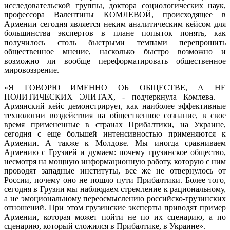
исследовательской группы, доктора социологических наук,
профессора Валентины КОМЛЕВОЙ, происходящее в
Армении сегодня является неким аналитическим кейсом для
большинства экспертов в плане попыток понять, как
получилось столь быстрыми темпами перепрошить
общественное мнение, насколько быстро возможно и
возможно ли вообще переформатировать общественное
мировоззрение.
«Я ГОВОРЮ ИМЕННО ОБ ОБЩЕСТВЕ, А НЕ
ПОЛИТИЧЕСКИХ ЭЛИТАХ, - подчеркнула Комлева. –
Армянский кейс демонстрирует, как наиболее эффективные
технологии воздействия на общественное сознание, в свое
время примененные в странах Прибалтики, на Украине,
сегодня с еще большей интенсивностью применяются к
Армении. А также к Молдове. Мы иногда сравниваем
Армению с Грузией и думаем: почему грузинское общество,
несмотря на мощную информационную работу, которую с ним
проводят западные институты, все же не отвернулось от
России, почему оно не пошло пути Прибалтики. Более того,
сегодня в Грузии мы наблюдаем стремление к рациональному,
а не эмоциональному переосмыслению российско-грузинских
отношений. При этом грузинские эксперты приводят пример
Армении, которая может пойти не по их сценарию, а по
сценарию, который сложился в Прибалтике, в Украине».