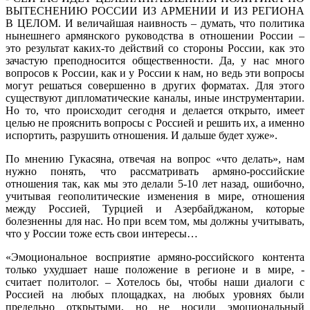
ВЫТЕСНЕНИЮ РОССИИ ИЗ АРМЕНИИ И ИЗ РЕГИОНА
В ЦЕЛОМ. И величайшая наивность – думать, что политика
нынешнего армянского руководства в отношении России –
это результат каких-то действий со стороны России, как это
зачастую преподносится общественности. Да, у нас много
вопросов к России, как и у России к нам, но ведь эти вопросы
могут решаться совершенно в других форматах. Для этого
существуют дипломатические каналы, иные инструментарии.
Но то, что происходит сегодня и делается открыто, имеет
целью не прояснить вопросы с Россией и решить их, а именно
испортить, разрушить отношения. И дальше будет хуже».
По мнению Гукасяна, отвечая на вопрос «что делать», нам
нужно понять, что рассматривать армяно-российские
отношения так, как мы это делали 5-10 лет назад, ошибочно,
учитывая геополитические изменения в мире, отношения
между Россией, Турцией и Азербайджаном, которые
болезненны для нас. Но при всем том, мы должны учитывать,
что у России тоже есть свои интересы…
«Эмоциональное восприятие армяно-российского контента
только ухудшает наше положение в регионе и в мире, -
считает политолог. – Хотелось бы, чтобы наши диалоги с
Россией на любых площадках, на любых уровнях были
предельно открытыми, но не носили эмоциональный