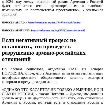
в 2024 году коммуникационный режим Армении с Россией
будет оставаться очень противоречивым и наиболее
изменчивым на постсоветском пространстве», - заключила
социолог.
НОВОСТИ АРЦАХА -
https://yerkramas.org/tag/37467/novosti-Arcaxa
НОВОСТИ АРМЕНИИ -
https://yerkramas.org/tag/37462/novosti-Armenii
Если негативный процесс не
остановить, это приведет к
разрушению армяно-российских
отношений
По словам социолога, академика НАН РА Геворга
ПОГОСЯНА, о том, что в Армении активными темпами идет
переформатирование общественного мнения, эксперты
говорили и предупреждали давно.
«ОДНАКО ЭТО КАСАЕТСЯ НЕ ТОЛЬКО АРМЕНИИ, НО И
САМОЙ РОССИИ, - сказал Погосян. – Думаю, мы должны
сделать акцент на двусторонность. Понятно, есть отношение
Армении к России, но ведь есть и отношение России к