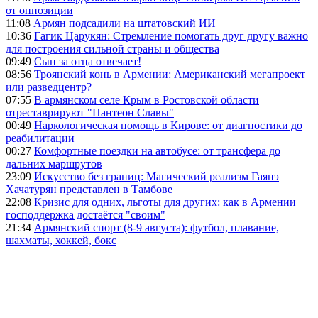
от оппозиции
11:08
Армян подсадили на штатовский ИИ
10:36
Гагик Царукян: Стремление помогать друг другу важно
для построения сильной страны и общества
09:49
Сын за отца отвечает!
08:56
Троянский конь в Армении: Американский мегапроект
или разведцентр?
07:55
В армянском селе Крым в Ростовской области
отреставрируют "Пантеон Славы"
00:49
Наркологическая помощь в Кирове: от диагностики до
реабилитации
00:27
Комфортные поездки на автобусе: от трансфера до
дальних маршрутов
23:09
Искусство без границ: Магический реализм Гаянэ
Хачатурян представлен в Тамбове
22:08
Кризис для одних, льготы для других: как в Армении
господдержка достаётся "своим"
21:34
Армянский спорт (8-9 августа): футбол, плавание,
шахматы, хоккей, бокс