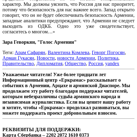
характер. Мы должны уяснить, что Россия для нас приоритет,
потому что безопасность для нас важнее всего. Запад открыто
говорит, что он не будет обеспечивать безопасность Армении,
западные аналитики предупреждают, что Армении не следует
выходить из ОДКБ. Одно это уже свидетельствует,
согласитесь о многом…»
Зара Геворкян, "Голос Армении"
Теги:
Арам Сафарян
,
Валентина Комлева
,
Геворг Погосян
,
Арман Гукасян
,
Новости
,
новости Армении
,
Политика
,
Правительство
,
Дипломатия
,
Общество
,
Россия
,
yandex
Уважаемые читатели! Уже более тридцати лет
Информационный центр «Еркрамас» рассказывает о
событиях в Армении, Арцахе и армянской Диаспоре. Мы
продолжаем эту работу благодаря поддержке читателей,
которым небезразличны судьба армянского народа и
независимая журналистика. Если вы цените нашу работу
и хотите, чтобы «Еркрамас» продолжал развиваться, вы
можете поддержать проект добровольным взносом.
РЕКВИЗИТЫ ДЛЯ ПОДДЕРЖКИ:
Карта Сбербанка – 2202 2072 1610 0373