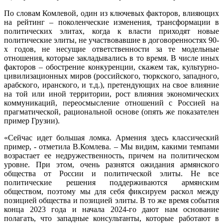
По словам Комлевой, один из ключевых факторов, влияющих
на рейтинг – поколенческие изменения, трансформации в
политических элитах, когда к власти приходят новые
политические элиты, не участвовавшие в договоренностях 90-
х годов, не несущие ответственности за те модельные
отношения, которые закладывались в то время. В числе иных
факторов – обострение конкуренции, скажем так, культурно-
цивилизационных миров (российского, тюркского, западного,
арабского, иранского, и т.д.), претендующих на свое влияние
на той или иной территории, рост влияния экономических
коммуникаций, переосмысление отношений с Россией на
прагматической, рациональной основе (опять же показателен
пример Грузии).
«Сейчас идет большая ломка. Армения здесь классический
пример, - отметила В.Комлева. – Мы видим, какими темпами
возрастает ее недружественность, причем на политическом
уровне. При этом, очень разнятся ожидания армянского
общества от России и политической элиты. Не все
политические решения поддерживаются армянским
обществом, поэтому мы для себя фиксируем раскол между
позицией общества и позицией элиты. В то же время события
конца 2023 года и начала 2024-го дают нам основание
полагать, что западные консультанты, которые работают в