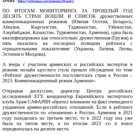
АРМИЯ -
https://yerkramas.org/ru/menu/38/army/
ПО ИТОГАМ МОНИТОРИНГА ЗА ПРОШЛЫЙ ГОД
ДЕСЯТЬ СТРАН ВОШЛИ В СПИСОК дружественных
коммуникационных режимов (Южная Осетия, Беларусь,
Абхазия, Кыргызстан, Таджикистан, Узбекистан,
Азербайджан, Казахстан, Туркменистан, Армения), одна была
квалифицирована как относительно дружественная (Грузия) и
пять оказались на последних позициях рейтинга с
отрицательными показателями (Украина, Латвия, Литва,
Эстония и Молдова).
А вчера с участием армянских и российских экспертов в
режиме онлайн круглого стола прошло обсуждение по теме
«Рейтинг дружественности постсоветских стран к России –
2023. Коммуникационный режим Армении».
Открывая дискуссию, директор Центра российских
исследований ЕГУ, координатор Евразийского экспертного
клуба Арам САФАРЯН обратил внимание на факт очевидного
ухудшения армяно-российских отношений. Если в рейтинге
дружественности по отношению к России, Армения в 2021
году находилась на третьем месте, то в 2022 году она уже
была на пятом месте, а по итогам 2023 -го и вовсе
передвинулась на десятое место.