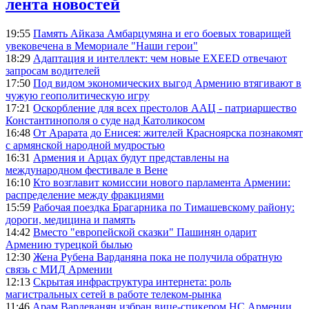
лента новостей
19:55
Память Айказа Амбарцумяна и его боевых товарищей
увековечена в Мемориале "Наши герои"
18:29
Адаптация и интеллект: чем новые EXEED отвечают
запросам водителей
17:50
Под видом экономических выгод Армению втягивают в
чужую геополитическую игру
17:21
Оскорбление для всех престолов ААЦ - патриаршество
Константинополя о суде над Католикосом
16:48
От Арарата до Енисея: жителей Красноярска познакомят
с армянской народной мудростью
16:31
Армения и Арцах будут представлены на
международном фестивале в Вене
16:10
Кто возглавит комиссии нового парламента Армении:
распределение между фракциями
15:59
Рабочая поездка Брагарника по Тимашевскому району:
дороги, медицина и память
14:42
Вместо "европейской сказки" Пашинян одарит
Армению турецкой былью
12:30
Жена Рубена Варданяна пока не получила обратную
связь с МИД Армении
12:13
Скрытая инфраструктура интернета: роль
магистральных сетей в работе телеком-рынка
11:46
Арам Вардеванян избран вице-спикером НС Армении