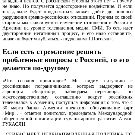
западный вектор. С российской стороны этого нет – почему,
не знаю. Но получается одностороннее воздействие. И если
так дальше будет продолжаться, может дойти до полного
разрушения армяно-российских отношений. Причем со своей
стороны мы фиксируем и изменение отношения в России к
Армении на уровне телевидения, медиа, СМИ. То есть идет
двусторонний негативный процесс, и его надо остановить,
иначе он будет углубляться, - подчеркнул Г.Погосян».
Если есть стремление решить
проблемные вопросы с Россией, то это
делается по-другому
«Что сегодня происходит? Мы видим ситуацию с
российскими пограничниками, которых выдворяют из
аэропорта «Звартноц», наблюдаем переговоры по
межгосударственному соглашению вокруг российских
телеканалов в Армении, поступила информация о том, что с
30 марта банки Армении прекратят обслуживание карт
«Мир», - отметил политолог, председатель Международной
общественной организации гуманитарного развития Арман
ГУКАСЯН.
- СЕЙЧАС ИДЕТ ЦЕЛЕНАПРАВЛЕННАЯ ПОЛИТИКА ПО